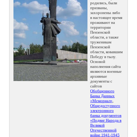
родились, были
призваны,
захоронены либо
в настоящее время
проживают на
территории
Пензенской
области, а также
труженикам
Пензенской
области, ковавшим
Победу в тылу.
Основой
наполнения сайта
являются военные
архивные
документы с
сайтов
Обобщенного
Банка Данных
«Мемориал»
,
Общедоступного
электронного
банка документов
«Подвиг Народа в
Великой
Отечественной
войне 1941-1945