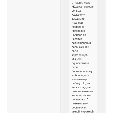
о нашем селе
«Краткая история
сельца
Каргалеи».
Владимир
Иванович
подробно,
интересно
написал об
истории
возникновения
села, жизни и
быте
каргалейцев.
Мы, его
односельчане,
очень
благодарны ему
за большую и
кропотливую
работу. Но, на
наш взгляд, он
совсем немного
написал о своих
родителях. А
повезло ему
родиться в
умной, скромной,