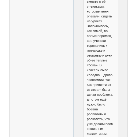
вместе с её
учениками,
которые меня
опекали, сидеть
на уроках.
Запомнилось,
как зимой, во
время перемен,
все ученики
торопились к
голландке и
отогревали руки
об её теплые
«бока». В
классах было
холодно – дрова
экономили, так
как привезти их
из леса – была
целая проблема,
а потом ещё
нужно было
бревна
распилить и
расколоть, что
уже делали всем
школьным
коллективом.