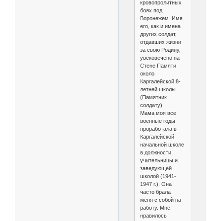
кровопролитных
боях под
Воронежем. Имя
его, как и имена
других солдат,
отдавших жизни
за свою Родину,
увековечено на
Стене Памяти
около
Каргалейской 8-
летней школы
(Памятник
солдату).
Мама моя все
военные годы
проработала в
Каргалейской
начальной школе
в должности
учительницы и
заведующей
школой (1941-
1947 г.). Она
часто брала
меня с собой на
работу. Мне
нравилось