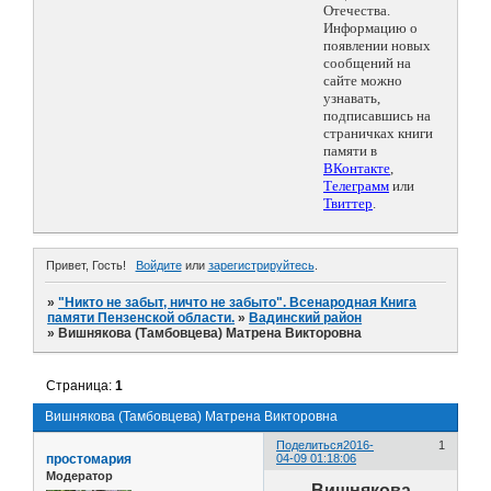
Отечества.
Информацию о
появлении новых
сообщений на
сайте можно
узнавать,
подписавшись на
страничках книги
памяти в
ВКонтакте
,
Телеграмм
или
Твиттер
.
Привет, Гость!
Войдите
или
зарегистрируйтесь
.
»
"Никто не забыт, ничто не забыто". Всенародная Книга
памяти Пензенской области.
»
Вадинский район
»
Вишнякова (Тамбовцева) Матрена Викторовна
Страница:
1
Вишнякова (Тамбовцева) Матрена Викторовна
Поделиться
2016-
1
простомария
04-09 01:18:06
Модератор
Вишнякова