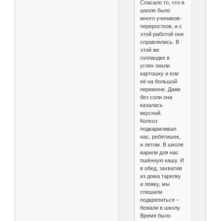
Спасало то, что в
школе было
много учеников-
переростков, и с
этой работой они
справлялись. В
этой же
голландке в
углях пекли
картошку и ели
её на большой
перемене. Даже
без соли она
казалась
вкусной.
Колхоз
подкармливал
нас, ребятишек,
и летом. В школе
варили для нас
пшённую кашу. И
в обед, захватив
из дома тарелку
и ложку, мы
спешили
подкрепиться –
бежали в школу.
Время было