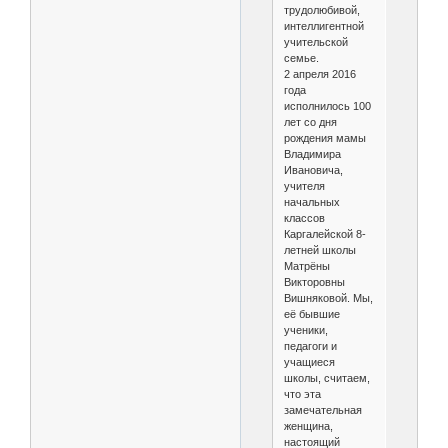
трудолюбивой,
интеллигентной
учительской
семье.
2 апреля 2016
года
исполнилось 100
лет со дня
рождения мамы
Владимира
Ивановича,
учителя
начальных
классов
Каргалейской 8-
летней школы
Матрёны
Викторовны
Вишняковой. Мы,
её бывшие
ученики,
педагоги и
учащиеся
школы, считаем,
что эта
замечательная
женщина,
настоящий