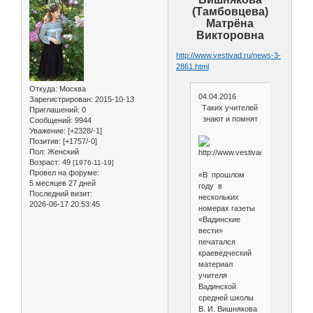
(Тамбовцева)
Матрёна
Викторовна
http://www.vestivad.ru/news-3-
2861.html
Откуда:
Москва
04.04.2016
Зарегистрирован
: 2015-10-13
Таких учителей
Приглашений:
0
знают и помнят
Сообщений:
9944
Уважение:
[+2328/-1]
Позитив:
[+1757/-0]
Пол:
Женский
Возраст:
49
[1976-11-19]
Провел на форуме:
«В прошлом
5 месяцев 27 дней
году в
Последний визит:
нескольких
2026-06-17 20:53:45
номерах газеты
«Вадинские
вести»
печатался
краеведческий
материал
учителя
Вадинской
средней школы
В. И. Вишнякова