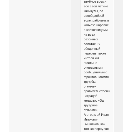
тяжёлое время
все свои летние
каникулы, по
своей доброй
воле, работала в
колхозе наравне
с колхозницами
на всех
сезонных
работах. В
обеденный
перерыв также
читала им
газеты с
очередными
сообщениями с
фронтов. Мамин
труд был
отмечен
правительственной
наградой –
медалью «За
трудовое
отличие».
А отец мой Иван
Иванович
Вишняков, как
только вернулся