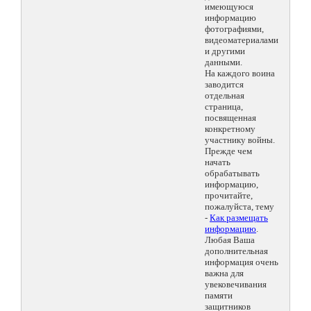
имеющуюся
информацию
фотографиями,
видеоматериалами
и другими
данными.
На каждого воина
заводится
отдельная
страница,
посвященная
конкретному
участнику войны.
Прежде чем
начать
обрабатывать
информацию,
прочитайте,
пожалуйста, тему
-
Как размещать
информацию
.
Любая Ваша
дополнительная
информация очень
важна для
увековечивания
памяти
защитников