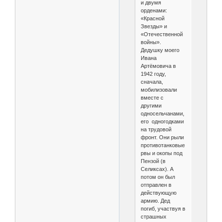
и двумя
орденами:
«Красной
Звезды» и
«Отечественной
войны».
Дедушку моего
Ивана
Артёмовича в
1942 году,
сначала,
мобилизовали
вместе с
другими
односельчанами,
его одногодками
на трудовой
фронт. Они рыли
противотанковые
рвы и окопы под
Пензой (в
Селиксах). А
потом он был
отправлен в
действующую
армию. Дед
погиб, участвуя в
страшных