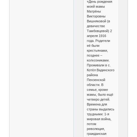
«День рождения
моей мамы
Матрёны
Викторовны
Вишняковой (в
девичестве
Тамбовцевой) 2
апреля 1916
года. Родители
её были
крестьянами,
позднее –
колхозниками.
Проживали в с.
Котёл Вадинского
района
Пензенской
области. В
семье, кроме
мамы, было ещё
четверо детей.
Времена для
страны выдались
трудными: 1-я
мировая война,
потом
революция,
гражданская