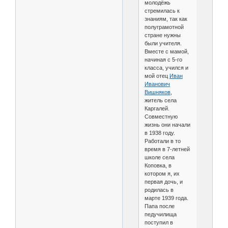
молодёжь
стремилась к
знаниям, так как
полуграмотной
стране нужны
были учителя.
Вместе с мамой,
начиная с 5-го
класса, учился и
мой отец
Иван
Иванович
Вишняков
,
житель села
Каргалей.
Совместную
жизнь они начали
в 1938 году.
Работали в то
время в 7-летней
школе села
Коповка, в
котором я, их
первая дочь, и
родилась в
марте 1939 года.
Папа после
педучилища
поступил в