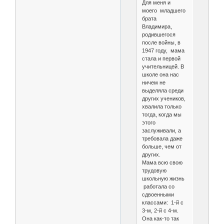
Для меня и
моего младшего
брата
Владимира,
родившегося
после войны, в
1947 году, мама
стала и первой
учительницей. В
школе она нас
ничем не
выделяла среди
других учеников,
хвалила только
тогда, когда мы
этого
заслуживали, а
требовала даже
больше, чем от
других.
Мама всю свою
трудовую
школьную жизнь
работала со
сдвоенными
классами: 1-й с
3-м, 2-й с 4-м.
Она как-то так