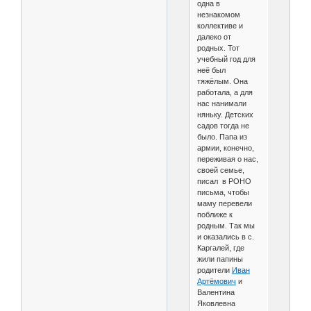
одна в
незнакомом
коллективе и
далеко от
родных. Тот
учебный год для
неё был
тяжёлым. Она
работала, а для
нас нанимали
няньку. Детских
садов тогда не
было. Папа из
армии, конечно,
переживая о нас,
своей семье,
писал в РОНО
письма, чтобы
маму перевели
поближе к
родным. Так мы
и оказались в с.
Каргалей, где
жили папины
родители
Иван
Артёмович
и
Валентина
Яковлевна