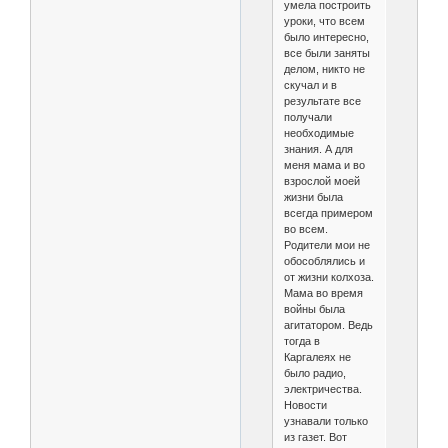
умела построить
уроки, что всем
было интересно,
все были заняты
делом, никто не
скучал и в
результате все
получали
необходимые
знания. А для
меня мама и во
взрослой моей
жизни была
всегда примером
во всем.
Родители мои не
обособлялись и
от жизни колхоза.
Мама во время
войны была
агитатором. Ведь
тогда в
Каргалеях не
было радио,
электричества.
Новости
узнавали только
из газет. Вот