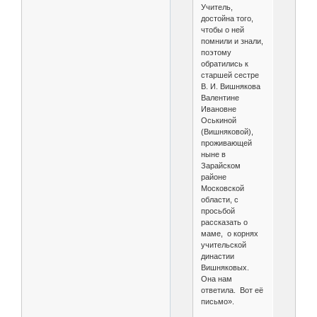
Учитель,
достойна того,
чтобы о ней
помнили и знали,
поэтому
обратились к
старшей сестре
В. И. Вишнякова
Валентине
Ивановне
Оськиной
(Вишняковой),
проживающей
ныне в
Зарайском
районе
Московской
области, с
просьбой
рассказать о
маме, о корнях
учительской
династии
Вишняковых.
Она нам
ответила. Вот её
письмо».