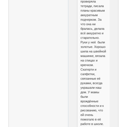
проверяла
тетради, писала
планы красивым
аккуратным
подчерком. За
что она ни
бралась, делала
всё аккуратно и
старательно.
Руки у неё были
золотые. Хорошо
шила на швейной
машинке, вязала
на спицах и
крючком.
Скатерти и
салфетки,
связанные её
руками, всегда
украшали наш
дом. У мамы
были
врождённые
способности и к
рисованию, что
ей очень
помогало в её
работе в школе.