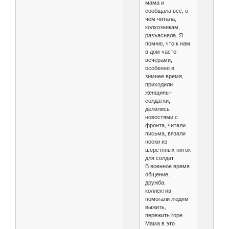
мама и
сообщала всё, о
чём читала,
колхозникам,
разъясняла. Я
помню, что к нам
в дом часто
вечерами,
особенно в
зимнее время,
приходили
женщины-
солдатки,
делились
новостями с
фронта, читали
письма, вязали
носки из
шерстяных ниток
для солдат.
В военное время
общение,
дружба,
коллектив
помогали людям
выжить,
пережить горе.
Мама в это