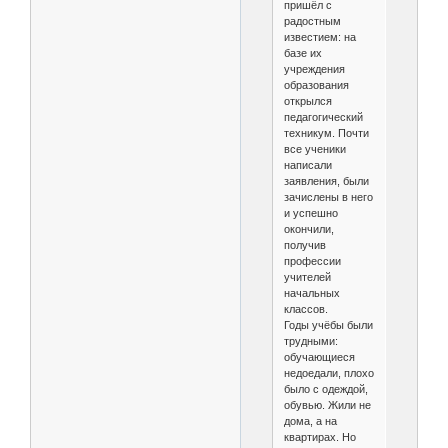
пришёл с
радостным
известием: на
базе их
учреждения
образования
открылся
педагогический
техникум. Почти
все ученики
написали
заявления, были
зачислены в него
и успешно
окончили,
получив
профессии
учителей
начальных
классов.
Годы учёбы были
трудными:
обучающиеся
недоедали, плохо
было с одеждой,
обувью. Жили не
дома, а на
квартирах. Но