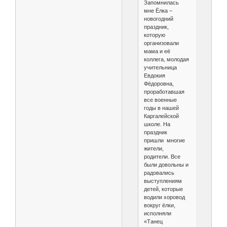
Запомнилась
мне Ёлка –
новогодний
праздник,
которую
организовали
мама и её
коллега, молодая
учительница
Евдокия
Фёдоровна,
проработавшая
все военные
годы в нашей
Каргалейской
школе. На
праздник
пришли многие
жители,
родители. Все
были довольны и
радовались
выступлениям
детей, которые
водили хоровод
вокруг ёлки,
исполняли
«Танец