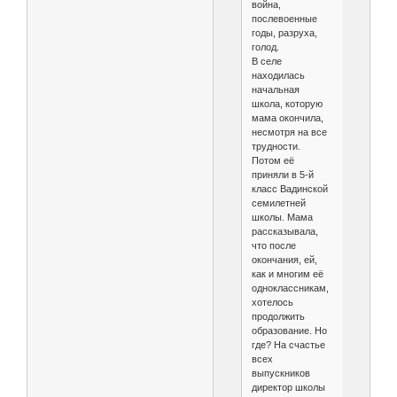
война,
послевоенные
годы, разруха,
голод.
В селе
находилась
начальная
школа, которую
мама окончила,
несмотря на все
трудности.
Потом её
приняли в 5-й
класс Вадинской
семилетней
школы. Мама
рассказывала,
что после
окончания, ей,
как и многим её
одноклассникам,
хотелось
продолжить
образование. Но
где? На счастье
всех
выпускников
директор школы