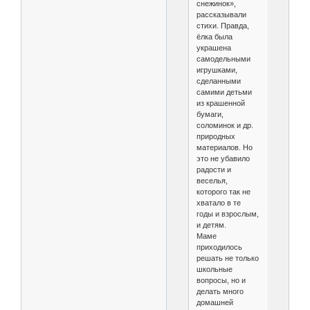
снежинок»,
рассказывали
стихи. Правда,
ёлка была
украшена
самодельными
игрушками,
сделанными
самими детьми
из крашенной
бумаги,
соломинок и др.
природных
материалов. Но
это не убавило
радости и
веселья,
которого так не
хватало в те
годы и взрослым,
и детям.
Маме
приходилось
решать не только
школьные
вопросы, но и
делать много
домашней