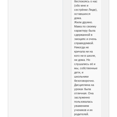
беспокоясь о нас
(обо мне и
сестрёнке Люде),
оставшихся
дома.
Жили дружно.
Мама по своему
характеру была
сдержанной в
эмоциях и очень
справедливой.
Никогда не
кричала ни на
кого ни в школе,
ни дома. Но
слушались её и
мы, собственные
дети, и
школьники
безоговорочно.
Дисциплина на
уроках была
отличная. Она
заслуженно
пользовалась
уважением
учеников и их
родителей.