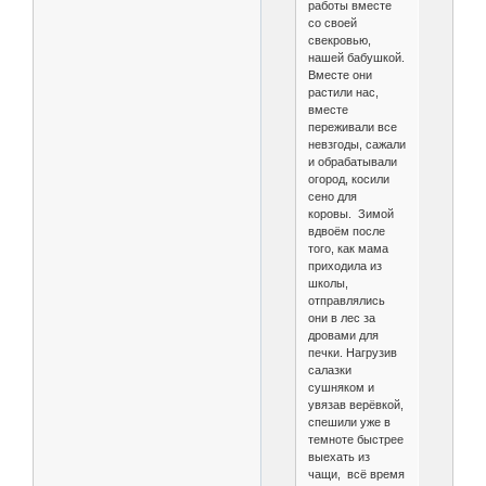
работы вместе
со своей
свекровью,
нашей бабушкой.
Вместе они
растили нас,
вместе
переживали все
невзгоды, сажали
и обрабатывали
огород, косили
сено для
коровы. Зимой
вдвоём после
того, как мама
приходила из
школы,
отправлялись
они в лес за
дровами для
печки. Нагрузив
салазки
сушняком и
увязав верёвкой,
спешили уже в
темноте быстрее
выехать из
чащи, всё время