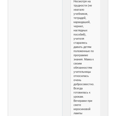
Несмотря на
трудности (не
хватало
учебников,
тетрадей,
карандашей,
чернил,
наглядных
пособий),
учителя
старались
давать детям
положенные по
программе
знания. Мама к
своим
обязанностям
учительницы
относилась
очень
добросовестно.
Всегда
готовилась к
урокам.
Вечерами при
свете
керосиновой
лампы