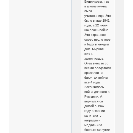
Вишняковы, где
в школе нужна
была
учительница. Это
было в мае 1941
года, а 22 июня
началась война.
Это страшное
слово несло горе
и беду в каждый
дом. Мирная
жизнь
закончилась.
Отец вместе со
всеми солдатами
сражался на
фронтах войны
все 4 года.
Закончилась
война для него в
Румынии. А
вернулся он
домой в 1947
году в звании
капитана с
наградами:
медаль «За
боевые заслуги»