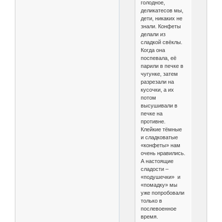
голодное,
деликатесов мы,
дети, никаких не
знали. Конфеты
делали из
сладкой свёклы.
Когда она
поспевала, её
парили в печке в
чугунке, затем
разрезали на
кусочки, а их
потом
высушивали в
печке на
противне.
Клейкие тёмные
и сладковатые
«конфеты» нам
очень нравились.
А настоящие
сладости –
«подушечки» и
«помадку» мы
уже попробовали
только в
послевоенное
время.