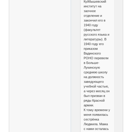
Куйбышевский
институт на
заочное
отделение и
закончил его в
1940 году
(факультет
русского языка и
литературы). В
1940 году его
приказом
Вадинского
РОНО перевели
в Больше-
Лукинскую
среднюю школу
на должность
заведующего
учебной частью,
а через месяц он
был призван в
ряды Красной
армии.
К тому времени у
меня появилась
сестрёнка
Людмила. Мама
с нами осталась