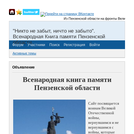
Из Пензенской области на фронты Великой Отечес
"Никто не забыт, ничто не забыто".
Всенародная Книга памяти Пензенской
области.
Форум
Участники
Поиск
Регистрация
Войти
Активные темы
Объявление
Всенародная книга памяти
Пензенской области
Сайт посвящается
воинам Великой
Отечественной
войны,
вернувшимся и не
вернувшимся с
войны, которые