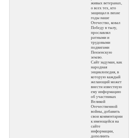
живых ветеранах,
о всех тех, кто
защищал в лихие
годы наше
Отечество, ковал
Победу в тылу,
прославлял
ратными и
трудовыми
подвигами
Пензенскую
землю.
Сайт задуман, как
народная
энциклопедия, в
которую каждый
желающий может
внести известную
ему информацию
об участниках
Великой
Отечественной
войны, добавить
свои комментарии
к имеющейся на
сайте
информации,
дополнить