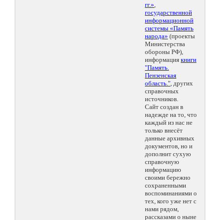
гг.»
,
государственной
информационной
системы «Память
народа»
(проекты
Министерства
обороны РФ),
информация
книги
"Память.
Пензенская
область."
, других
справочных
источников.
Сайт создан в
надежде на то, что
каждый из нас не
только внесёт
данные архивных
документов, но и
дополнит сухую
справочную
информацию
своими бережно
сохраненными
воспоминаниями о
тех, кого уже нет с
нами рядом,
рассказами о ныне