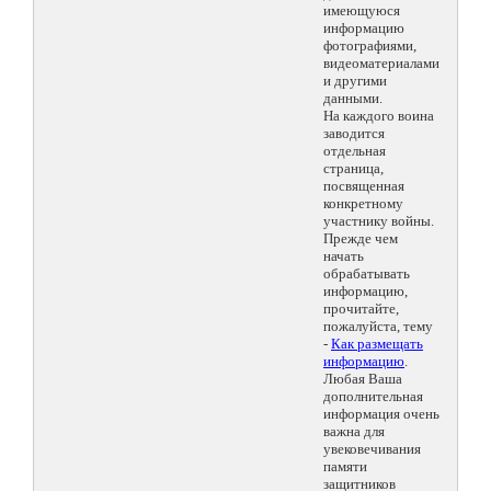
имеющуюся
информацию
фотографиями,
видеоматериалами
и другими
данными.
На каждого воина
заводится
отдельная
страница,
посвященная
конкретному
участнику войны.
Прежде чем
начать
обрабатывать
информацию,
прочитайте,
пожалуйста, тему
-
Как размещать
информацию
.
Любая Ваша
дополнительная
информация очень
важна для
увековечивания
памяти
защитников