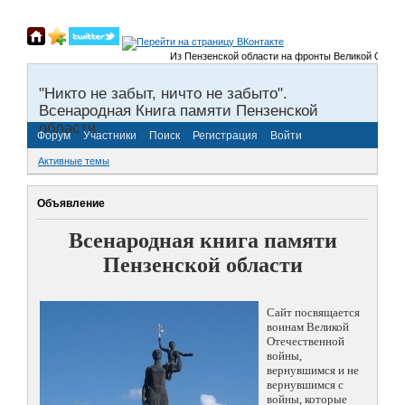
Из Пензенской области на фронты Великой Отечественн
"Никто не забыт, ничто не забыто".
Всенародная Книга памяти Пензенской
области.
Форум
Участники
Поиск
Регистрация
Войти
Активные темы
Объявление
Всенародная книга памяти
Пензенской области
Сайт посвящается
воинам Великой
Отечественной
войны,
вернувшимся и не
вернувшимся с
войны, которые