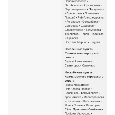
Новониколаевка •
Октябрьское • Ореховатка •
Першомарьевка • Пискуновка
• Прелестное • Приволье •
Пришиб • Рай-Александровка
• Роганское • Селезнёвка •
Сергеевка • Сидорово •
Стародубовка • Татьяновка •
Тихоновка • Торец • Троицкое
• Юрковка
Посёлки: Мирное • Шнурки
Населённые пункты
Славянского городского
совета
Города: Николаевка •
Святогорск • Славянск
Населённые пункты
Краматорского городского
совета
Город: Краматорск
Пгт: Александровка •
Беленькое • Камышеваха •
Красноторка • Малотарановка
• Софиевка • Шабельковка •
Ясная Поляна • Ясногорка
Сёла: Приволье • Семёновка
Посёлки: Ашурково •