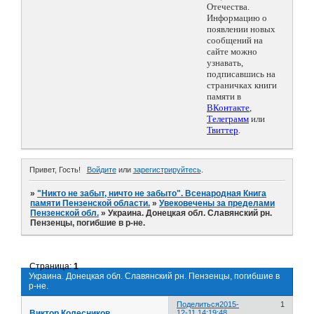
Отечества.
Информацию о
появлении новых
сообщений на
сайте можно
узнавать,
подписавшись на
страничках книги
памяти в
ВКонтакте
,
Телеграмм
или
Твиттер
.
Привет, Гость!
Войдите
или
зарегистрируйтесь
.
»
"Никто не забыт, ничто не забыто". Всенародная Книга
памяти Пензенской области.
»
Увековечены за пределами
Пензенской обл.
»
Украина. Донецкая обл. Славянский рн.
Пензенцы, погибшие в р-не.
Страница:
1
Украина. Донецкая обл. Славянский рн. Пензенцы, погибшие в
р-не.
Поделиться
2015-
1
Виктор Колесников
12-11 14:19:48