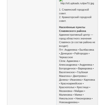
1. Славянский городской
совет.
2. Краматорский городской
совет.
Населённые пункты
Славянского района
Административный центр —
город областного значения
Славянск (в состав района не
входит)
Пгт: Андреевка • Былбасовка
• Донецкое • Райгородок •
Черкасское
Сёла: Адамовка •
Александровка • Андреевка •
Богородичное • Варваровка •
Васютинское • Глубокая
Макатиха • Дмитровка •
Долина • Ивановка • Карповка
• Красноармейское •
Краснополье • Крестище •
Мазановка • Майдан •
Малиновка • Маяки •
Никольское • Никоноровка •
Новоандреевка •