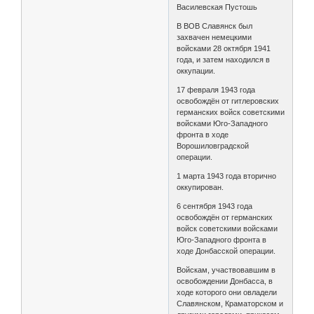
Василевская Пустошь
В ВОВ Славянск был
захвачен немецкими
войсками 28 октября 1941
года, и затем находился в
оккупации.
17 февраля 1943 года
освобождён от гитлеровских
германских войск советскими
войсками Юго-Западного
фронта в ходе
Ворошиловградской
операции.
1 марта 1943 года вторично
оккупирован.
6 сентября 1943 года
освобождён от германских
войск советскими войсками
Юго-Западного фронта в
ходе Донбасской операции.
Войскам, участвовавшим в
освобождении Донбасса, в
ходе которого они овладели
Славянском, Краматорском и