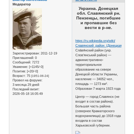
Модератор
Украина. Донецкая
обл. Славянский рн.
Пензенцы, погибшие
и пропавшие без
вести в р-не.
https://ru.wikipedia.org/wiki/
Славянский_район_(Донецкая_област
Сла́вя́нский район (укр.
Зарегистрирован
: 2011-12-19
Слов’янський район) —
Приглашений:
0
административно-
Сообщений:
7272
территориальное
Уважение:
[+1145/-0]
образование на севере
Позитив:
[+20/-0]
Донецкой области Украины,
Возраст:
75
[1951-06-24]
население — 34052 чел.,
Провел на форуме:
площадь — 1273 км².
3 месяца 29 дней
Образован 7 марта 1923 года
Последний визит:
2026-05-18 16:05:49
Центр — город Славянск (не
входит в состав района).
Большая часть района
(севернее Краматорского
водохранилища) до 1918 года
входила в состав
Харьковской губернии.