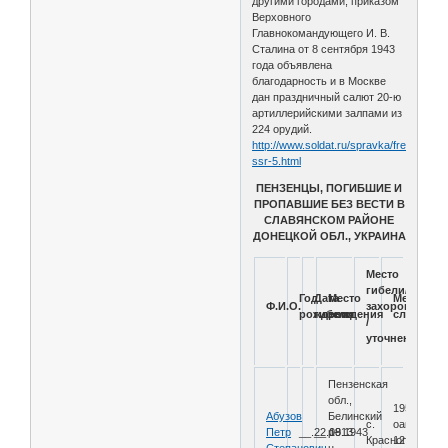
другими городами, приказом
Верховного
Главнокомандующего И. В.
Сталина от 8 сентября 1943
года объявлена
благодарность и в Москве
дан праздничный салют 20-ю
артиллерийскими залпами из
224 орудий.
http://www.soldat.ru/spravka/freedom/1-
ssr-5.html
ПЕНЗЕНЦЫ, ПОГИБШИЕ И
ПРОПАВШИЕ БЕЗ ВЕСТИ В
СЛАВЯНСКОМ РАЙОНЕ
ДОНЕЦКОЙ ОБЛ., УКРАИНА
Место
гибели/
Год
Дата
Место
Место
Ф.И.О.
захоронения
рождения
гибели
рождения
службы
/
уточненные/
Пензенская
обл.,
195
Абузов
Белинский
с.
оашр
Петр
__.__.1913
22.08.1943
р-
Краснополье-1
12
Степанович
н,