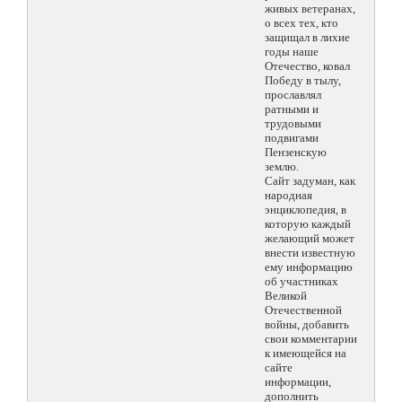
живых ветеранах,
о всех тех, кто
защищал в лихие
годы наше
Отечество, ковал
Победу в тылу,
прославлял
ратными и
трудовыми
подвигами
Пензенскую
землю.
Сайт задуман, как
народная
энциклопедия, в
которую каждый
желающий может
внести известную
ему информацию
об участниках
Великой
Отечественной
войны, добавить
свои комментарии
к имеющейся на
сайте
информации,
дополнить