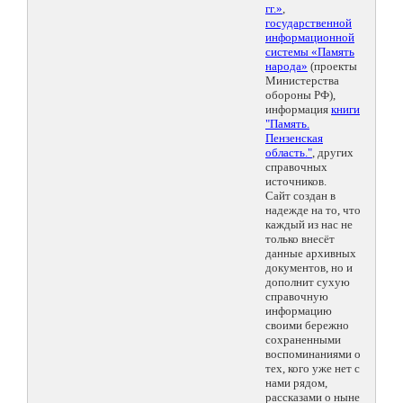
гг.»
,
государственной
информационной
системы «Память
народа»
(проекты
Министерства
обороны РФ),
информация
книги
"Память.
Пензенская
область."
, других
справочных
источников.
Сайт создан в
надежде на то, что
каждый из нас не
только внесёт
данные архивных
документов, но и
дополнит сухую
справочную
информацию
своими бережно
сохраненными
воспоминаниями о
тех, кого уже нет с
нами рядом,
рассказами о ныне