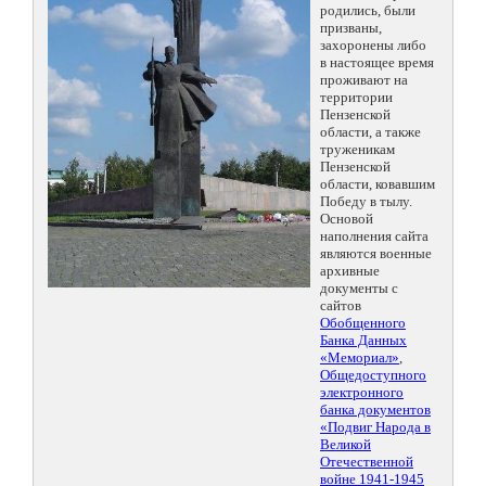
родились, были
призваны,
захоронены либо
в настоящее время
проживают на
территории
Пензенской
области, а также
труженикам
Пензенской
области, ковавшим
Победу в тылу.
Основой
наполнения сайта
являются военные
архивные
документы с
сайтов
Обобщенного
Банка Данных
«Мемориал»
,
Общедоступного
электронного
банка документов
«Подвиг Народа в
Великой
Отечественной
войне 1941-1945