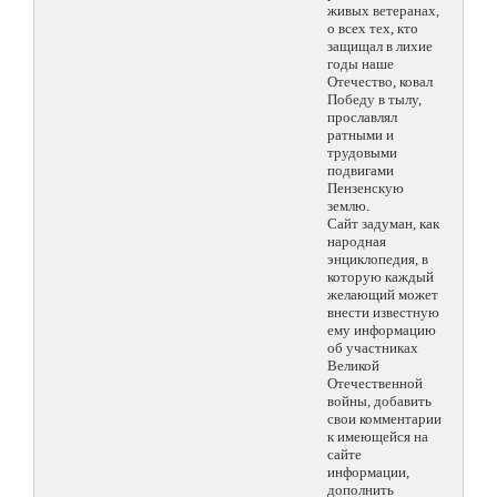
живых ветеранах,
о всех тех, кто
защищал в лихие
годы наше
Отечество, ковал
Победу в тылу,
прославлял
ратными и
трудовыми
подвигами
Пензенскую
землю.
Сайт задуман, как
народная
энциклопедия, в
которую каждый
желающий может
внести известную
ему информацию
об участниках
Великой
Отечественной
войны, добавить
свои комментарии
к имеющейся на
сайте
информации,
дополнить