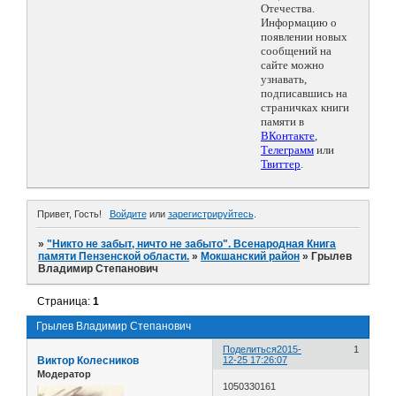
Отечества.
Информацию о
появлении новых
сообщений на
сайте можно
узнавать,
подписавшись на
страничках книги
памяти в
ВКонтакте
,
Телеграмм
или
Твиттер
.
Привет, Гость!
Войдите
или
зарегистрируйтесь
.
»
"Никто не забыт, ничто не забыто". Всенародная Книга
памяти Пензенской области.
»
Мокшанский район
»
Грылев
Владимир Степанович
Страница:
1
Грылев Владимир Степанович
Поделиться
2015-
1
Виктор Колесников
12-25 17:26:07
Модератор
1050330161