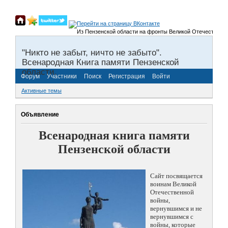
Из Пензенской области на фронты Великой Отечественной в
"Никто не забыт, ничто не забыто".
Всенародная Книга памяти Пензенской
области.
Форум
Участники
Поиск
Регистрация
Войти
Активные темы
Объявление
Всенародная книга памяти
Пензенской области
Сайт посвящается
воинам Великой
Отечественной
войны,
вернувшимся и не
вернувшимся с
войны, которые