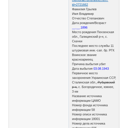
id=2721662
Фамилия Грылев
Имя Владимир
Отчество Степанович
Дата рождения/Возраст
__.__.1896
Место рождения Пензенская
обл., Галицинский р-н, с.
Скачки
Последнее место службы 11
штурмовая инж.-сап. бр. РГК
Воинское звание
красноармеец
Причина выбытия убит
Дата выбытия
03.08.1943
Первичное место
захоронения Украинская ССР,
Сталинская обл.,
Рубцовский
р-н,
с. Богородичное, южнее,
3 км
Название источника
информации ЦАМО
Номер фонда источника
информации 58
Номер описи источника
информации 18001
Номер дела источника
информации 606