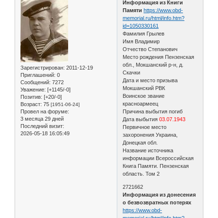
Информация из Книги
Памяти
https://www.obd-
memorial.ru/html/info.htm?
id=1050330161
Фамилия Грылев
Имя Владимир
Отчество Степанович
Место рождения Пензенская
обл., Мокшанский р-н, д.
Зарегистрирован
: 2011-12-19
Скачки
Приглашений:
0
Дата и место призыва
Сообщений:
7272
Мокшанский РВК
Уважение:
[+1145/-0]
Воинское звание
Позитив:
[+20/-0]
красноармеец
Возраст:
75
[1951-06-24]
Провел на форуме:
Причина выбытия погиб
3 месяца 29 дней
Дата выбытия
03.07.1943
Последний визит:
Первичное место
2026-05-18 16:05:49
захоронения Украина,
Донецкая обл.
Название источника
информации Всероссийская
Книга Памяти. Пензенская
область. Том 2
2721662
Информация из донесения
о безвозвратных потерях
https://www.obd-
memorial.ru/html/info.htm?