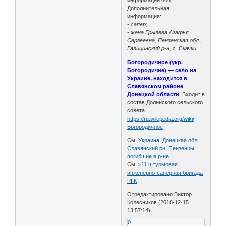
Дополнительная
информация:
- сапер;
- жена Грылева Агафья
Сергеевна, Пензенская обл.,
Галицинский р-н, с. Скачки.
Богородичное (укр.
Богородичне) — село на
Украине, находится в
Славянском районе
Донецкой области
. Входит в
состав Долинского сельского
совета.
https://ru.wikipedia.org/wiki/
Богородичное
См.
Украина. Донецкая обл.
Славянский рн. Пензенцы,
погибшие в р-не.
См.
>11 штурмовая
инженерно-саперная бригада
РГК
Отредактировано Виктор
Колесников (2018-12-15
13:57:14)
0