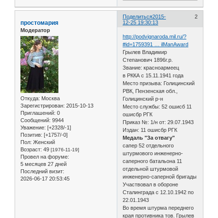
Поделиться
2015-
2
простомария
12-25 19:30:13
Модератор
http://podvignaroda.mil.ru/?
#id=1759391 … ilManAward
Грылев Владимир
Степанович 1896г.р.
Звание: красноармеец
в РККА с 15.11.1941 года
Место призыва: Голицинский
РВК, Пензенская обл.,
Откуда:
Москва
Голицинский р-н
Зарегистрирован
: 2015-10-13
Место службы: 52 ошисб 11
Приглашений:
0
ошисбр РГК
Сообщений:
9944
Приказ №: 1/н от: 29.07.1943
Уважение:
[+2328/-1]
Издан: 11 ошисбр РГК
Позитив:
[+1757/-0]
Медаль "За отвагу"
Пол:
Женский
сапер 52 отдельного
Возраст:
49
[1976-11-19]
штурмового инженерно-
Провел на форуме:
саперного батальона 11
5 месяцев 27 дней
отдельной штурмовой
Последний визит:
инженерно-саперной бригады
2026-06-17 20:53:45
Участвовал в обороне
Сталинграда с 12.10.1942 по
22.01.1943
Во время штурма переднего
края противника тов. Грылев