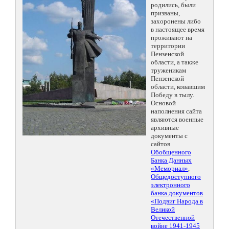
родились, были
призваны,
захоронены либо
в настоящее время
проживают на
территории
Пензенской
области, а также
труженикам
Пензенской
области, ковавшим
Победу в тылу.
Основой
наполнения сайта
являются военные
архивные
документы с
сайтов
Обобщенного
Банка Данных
«Мемориал»
,
Общедоступного
электронного
банка документов
«Подвиг Народа в
Великой
Отечественной
войне 1941-1945