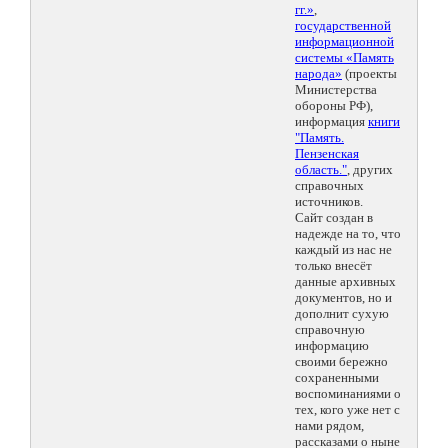
гг.»
,
государственной
информационной
системы «Память
народа»
(проекты
Министерства
обороны РФ),
информация
книги
"Память.
Пензенская
область."
, других
справочных
источников.
Сайт создан в
надежде на то, что
каждый из нас не
только внесёт
данные архивных
документов, но и
дополнит сухую
справочную
информацию
своими бережно
сохраненными
воспоминаниями о
тех, кого уже нет с
нами рядом,
рассказами о ныне