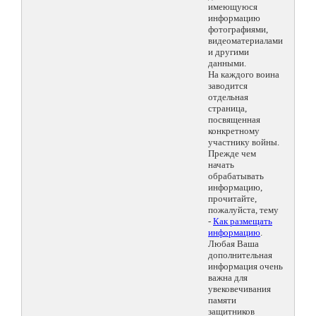
имеющуюся
информацию
фотографиями,
видеоматериалами
и другими
данными.
На каждого воина
заводится
отдельная
страница,
посвященная
конкретному
участнику войны.
Прежде чем
начать
обрабатывать
информацию,
прочитайте,
пожалуйста, тему
-
Как размещать
информацию
.
Любая Ваша
дополнительная
информация очень
важна для
увековечивания
памяти
защитников