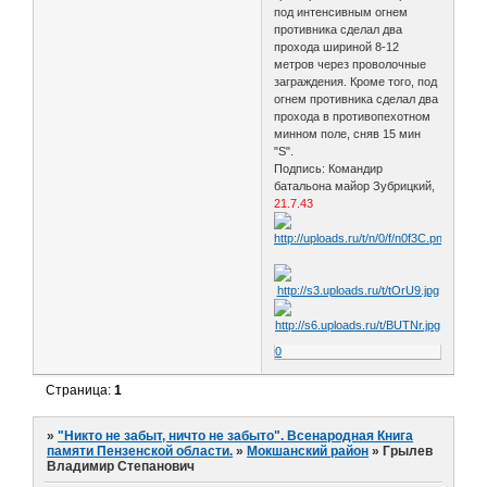
под интенсивным огнем
противника сделал два
прохода шириной 8-12
метров через проволочные
заграждения. Кроме того, под
огнем противника сделал два
прохода в противопехотном
минном поле, сняв 15 мин
"S".
Подпись: Командир
батальона майор Зубрицкий,
21.7.43
0
Страница:
1
»
"Никто не забыт, ничто не забыто". Всенародная Книга
памяти Пензенской области.
»
Мокшанский район
»
Грылев
Владимир Степанович