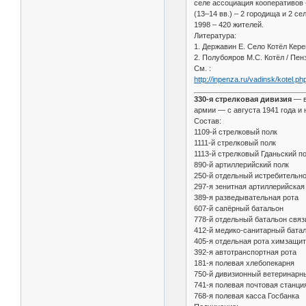
селе ассоциация кооперативов 
(13–14 вв.) – 2 городища и 2 се
1998 – 420 жителей.
Литература:
1. Державин Е. Село Котёл Кере
2. Полубояров М.С. Котёл / Пен
См. :
http://inpenza.ru/vadinsk/kotel.ph
330-я стрелковая дивизия
— в
армии — с августа 1941 года и 
Состав:
1109-й стрелковый полк
1111-й стрелковый полк
1113-й стрелковый Гданьский п
890-й артиллерийский полк
250-й отдельный истребительно-
297-я зенитная артиллерийская 
389-я разведывательная рота
607-й сапёрный батальон
778-й отдельный батальон связи
412-й медико-санитарный бата
405-я отдельная рота химзащи
392-я автотранспортная рота
181-я полевая хлебопекарня
750-й дивизионный ветеринарн
741-я полевая почтовая станци
768-я полевая касса Госбанка