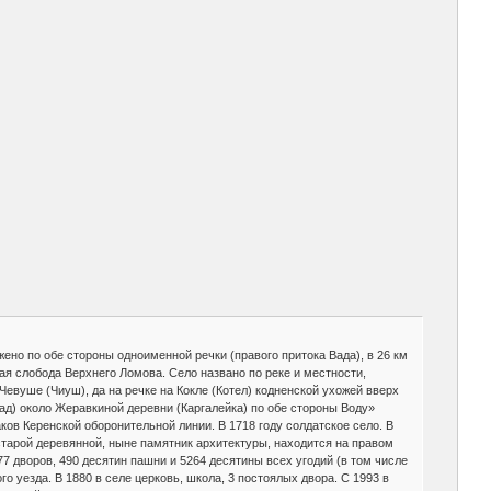
ожено по обе стороны одноименной речки (правого притока Вада), в 26 км
я слобода Верхнего Ломова. Село названо по реке и местности,
 Чевуше (Чиуш), да на речке на Кокле (Котел) кодненской ухожей вверх
Вад) около Жеравкиной деревни (Каргалейка) по обе стороны Воду»
аков Керенской оборонительной линии. В 1718 году солдатское село. В
старой деревянной, ныне памятник архитектуры, находится на правом
77 дворов, 490 десятин пашни и 5264 десятины всех угодий (в том числе
о уезда. В 1880 в селе церковь, школа, 3 постоялых двора. С 1993 в