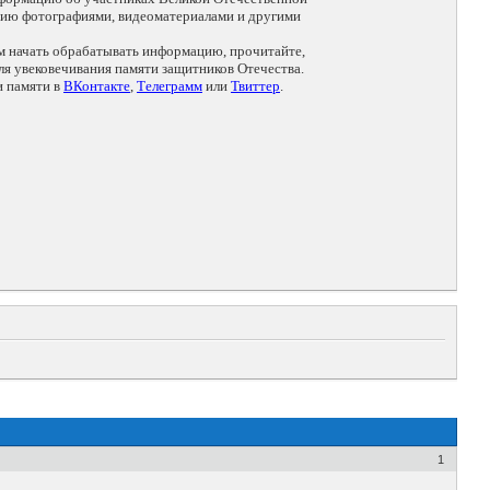
цию фотографиями, видеоматериалами и другими
ем начать обрабатывать информацию, прочитайте,
я увековечивания памяти защитников Отечества.
и памяти в
ВКонтакте
,
Телеграмм
или
Твиттер
.
1