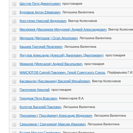
Шестов Петр Дементьевич
простомария
Бурлаков Антон Ефимович
Легошина Валентина
Кнестяпин Николай Федорович
Виктор Колесников
Мисюряев (Мисюреев-Мичуряев) Андрей Александрович
Виктор Колесни
Митишев (Митошев ) Осип Архипович
Легошина Валентина
Кашаев Григорий Яковлевич
Легошина Валентина
Янгулов Александр (Алексей) Данилович (Дмитриевич)
простомария
Мижанов (Меясанов) Андрей Васильевич
простомария
МАКСЮТОВ Сергей Павлович. Герой Советского Союза.
Порфирьева Г.И
Басамыгин (Басомыкин) Василий Михайлович
Виктор Колесников
Пантелеев Николай
простомария
Городнов Петр Власович
Комиссаров В.А.
Болотов Василий Павлович
Легошина Валентина
Просвирин ( Просфирин) Александр Фёдорович
Легошина Валентина
Свешников ( Свечников) Максим Иванович
Легошина Валентина
Бузаев Михаил Семёнович
Легошина Валентина