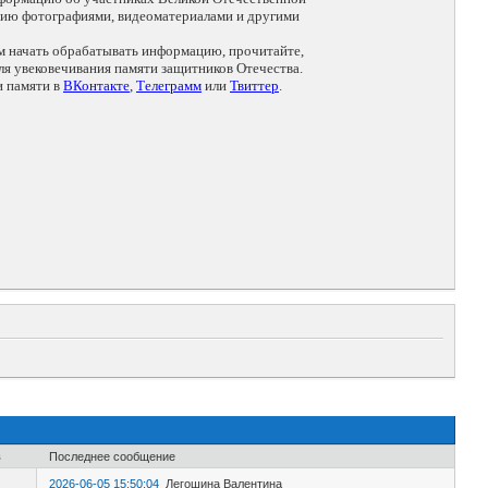
цию фотографиями, видеоматериалами и другими
ем начать обрабатывать информацию, прочитайте,
я увековечивания памяти защитников Отечества.
и памяти в
ВКонтакте
,
Телеграмм
или
Твиттер
.
в
Последнее сообщение
2026-06-05 15:50:04
Легошина Валентина