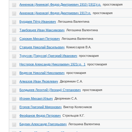
Анненков (Анинков) Федор Дмитриевич 1910 (1911)г.р.
простомария
Анненков (Аненков) Федор Дмитриевич 1917г.р.
простомария
Бурдаев Пётр Иванович
Легошина Валентина
Тамбовцев Иван Максимович
Легошина Валентина
Сорокин Михаил Петрович
Легошина Валентина
Старцев Николай Васильевич
Комиссаров В.А.
Турусов (Торусов) Григорий Иванович
простомария
Нестеров Александр Николаевич 1921г.р._1
простомария
Ведясов Николай Николаевич
простомария
Алмазов Иван Яковлевич
Дворянкин С.А.
Болдырев Леонтий (Леонид) Степанович
простомария
Игонин Михаил Ильич
Дворянкин С.А.
Егоров Григорий Миронович
Виктор Колесников
Феофанов Федор Петрович
Стрельцов К.Г.
Баурин Александр Григорьевич
Легошина Валентина