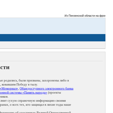
Из Пензенской области на фронты Велик
асти
ые родились, были призваны, захоронены либо в
, ковавшим Победу в тылу.
 «Мемориал»
,
Общедоступного электронного банка
онной системы «Память народа»
(проекты
ников.
дополнит сухую справочную информацию своими
анах, о всех тех, кто защищал в лихие годы наше
нформацию об участниках Великой Отечественной