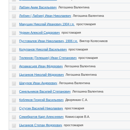
Лабзин Аким Васильевич
Легошина Валентина
Лобзин ( Лабзин) Иван Николаевич
Легошина Валентина
Макушин Николай Иванович 1904 г.р.
простомария
Чуркин Алексей Сидорович
простомария
Пустовалов Иван Николаевич, 1906 г.р.
Виктор Колесников
Колупанов Николай Васильевич
простомария
Тюлюнов (Телюшин) Иван Степанович
простомария
Арзамасцев Иван Фёдорович
Легошина Валентина
Цыганков Николай Фёдорович
Легошина Валентина
Шагуров Иван Андреевич
Легошина Валентина
Синельников Василий Степанович
Легошина Валентина
Кобляков Георгий Васильевич
Дворянкин С.А.
Сутугин Василий Николаевич
простомария
Семибратов Карп Алексеевич
Комиссаров В.А.
Цыганков Степан Федорович
простомария