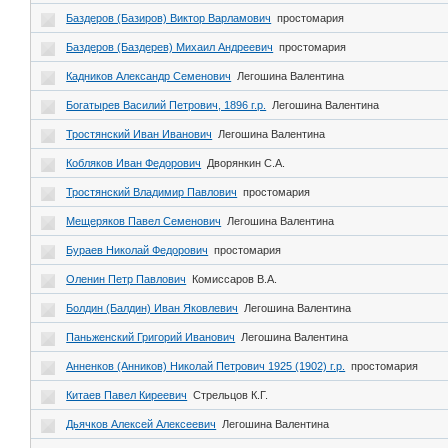
Баздеров (Базиров) Виктор Варламович
простомария
Баздеров (Баздерев) Михаил Андреевич
простомария
Кадников Александр Семенович
Легошина Валентина
Богатырев Василий Петрович, 1896 г.р.
Легошина Валентина
Тростянский Иван Иванович
Легошина Валентина
Кобляков Иван Федорович
Дворянкин С.А.
Тростянский Владимир Павлович
простомария
Мещеряков Павел Семенович
Легошина Валентина
Бураев Николай Федорович
простомария
Оленин Петр Павлович
Комиссаров В.А.
Болдин (Балдин) Иван Яковлевич
Легошина Валентина
Паньженский Григорий Иванович
Легошина Валентина
Анненков (Анников) Николай Петрович 1925 (1902) г.р.
простомария
Китаев Павел Киреевич
Стрельцов К.Г.
Дьячков Алексей Алексеевич
Легошина Валентина