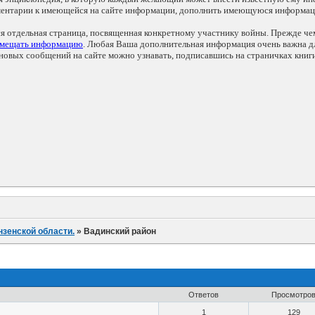
мментарии к имеющейся на сайте информации, дополнить имеющуюся информа
ся отдельная страница, посвященная конкретному участнику войны. Прежде ч
змещать информацию
. Любая Ваша дополнительная информация очень важна дл
овых сообщений на сайте можно узнавать, подписавшись на страничках книг
нзенской области.
»
Вадинский район
Ответов
Просмотро
1
129