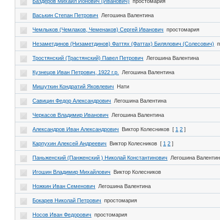
Баздеров Михаил Ионович (Иванович)
простомария
Васькин Степан Петрович
Легошина Валентина
Чемлыков (Чемлаков, Чеменаков) Сергей Иванович
простомария
Незаметдинов (Низаметдинов) Фаттях (Фаттах) Билялович (Солесович)
Тростянский (Трастянский) Павел Петрович
Легошина Валентина
Кузнецов Иван Петрович, 1922 г.р.
Легошина Валентина
Мишуткин Кондратий Яковлевич
Нати
Савицин Федор Александрович
Легошина Валентина
Черкасов Владимир Иванович
Легошина Валентина
Александров Иван Александрович
Виктор Колесников
[
1
2
]
Карпухин Алексей Андреевич
Виктор Колесников
[
1
2
]
Паньженский (Панженский ) Николай Константинович
Легошина Валенти
Игошин Владимир Михайлович
Виктор Колесников
Ножкин Иван Семенович
Легошина Валентина
Бокарев Николай Петрович
простомария
Носов Иван Федорович
простомария