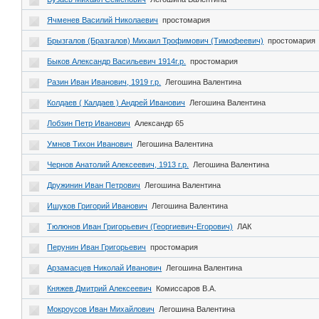
Ячменев Василий Николаевич
простомария
Брызгалов (Бразгалов) Михаил Трофимович (Тимофеевич)
простомария
Быков Александр Васильевич 1914г.р.
простомария
Разин Иван Иванович, 1919 г.р.
Легошина Валентина
Колдаев ( Калдаев ) Андрей Иванович
Легошина Валентина
Лобзин Петр Иванович
Александр 65
Умнов Тихон Иванович
Легошина Валентина
Чернов Анатолий Алексеевич, 1913 г.р.
Легошина Валентина
Дружинин Иван Петрович
Легошина Валентина
Ишуков Григорий Иванович
Легошина Валентина
Тюлюнов Иван Григорьевич (Георгиевич-Егорович)
ЛАК
Перунин Иван Григорьевич
простомария
Арзамасцев Николай Иванович
Легошина Валентина
Княжев Дмитрий Алексеевич
Комиссаров В.А.
Мокроусов Иван Михайлович
Легошина Валентина