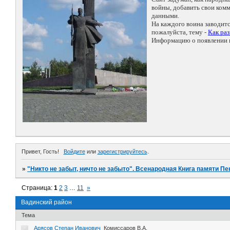
войны, добавить свои ко
данными.
На каждого воина заводит
пожалуйста, тему -
Как ра
Информацию о появлении н
Привет, Гость!
Войдите
или
зарегистрируйтесь
.
»
"Никто не забыт, ничто не забыто". Всенародная Книга памяти Пе
Страница:
1
2
3
…
11
»
Вадинский район
Тема
Арясов Степан Иванович
Комиссаров В.А.