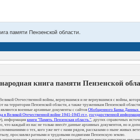
нига памяти Пензенской области.
народная книга памяти Пензенской обл
Великой Отечественной войны, вернувшимся и не вернувшимся с войны, котор
т на территории Пензенской области, а также труженикам Пензенской области
 являются военные архивные документы с сайтов
Обобщенного Банка Данных
а в Великой Отечественной войне 1941-1945 гг.»
,
государственной информаци
), информация
книги "Память. Пензенская область."
, других справочных источ
 то, что каждый из нас не только внесёт данные архивных документов, но и 
оминаниями о тех, кого уже нет с нами рядом, рассказами о ныне живых ветер
в тылу, прославлял ратными и трудовыми подвигами Пензенскую землю.
ая энциклопедия, в которую каждый желающий может внести известную ему и