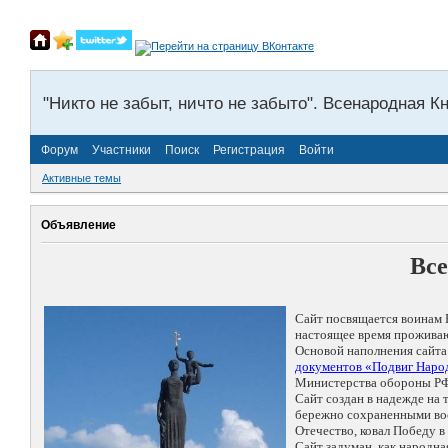
"Никто не забыт, ничто не забыто". Всенародная К
Форум
Участники
Поиск
Регистрация
Войти
Активные темы
Объявление
Все
Сайт посвящается воинам 
настоящее время проживаю
Основой наполнения сайта
документов «Подвиг Народ
Министерства обороны РФ
Сайт создан в надежде на
бережно сохраненными восп
Отечество, ковал Победу 
Сайт задуман, как народн