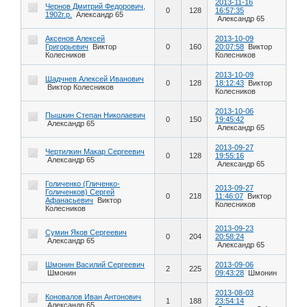
2013-11-16
Чернов Дмитрий Федорович,
0
128
16:57:35
1902г.р.
Александр 65
Александр 65
Аксенов Алексей
2013-10-09
Григорьевич
Виктор
0
160
20:07:58
Виктор
Колесников
Колесников
2013-10-09
Шадчнев Алексей Иванович
0
128
18:12:43
Виктор
Виктор Колесников
Колесников
2013-10-06
Пышкин Степан Николаевич
0
150
19:45:42
Александр 65
Александр 65
2013-09-27
Чертилкин Макар Сергеевич
0
128
19:55:16
Александр 65
Александр 65
Голиченко (Гличенко-
2013-09-27
Голиченков) Сергей
0
218
11:46:07
Виктор
Афанасьевич
Виктор
Колесников
Колесников
2013-09-23
Сумин Яков Сергеевич
0
204
20:58:24
Александр 65
Александр 65
Шмонин Василий Сергеевич
2013-09-06
2
225
Шмонин
09:43:28
Шмонин
2013-08-03
Коновалов Иван Антонович
1
188
23:54:14
Александр 65