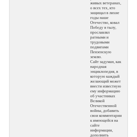
живых ветеранах,
о всех тех, кто
защищал в лихие
годы наше
Отечество, ковал
Победу в тылу,
прославлял
ратными и
трудовыми
подвигами
Пензенскую
землю.
Сайт задуман, как
народная
энциклопедия, в
которую каждый
желающий может
внести известную
ему информацию
об участниках
Великой
Отечественной
войны, добавить
свои комментарии
к имеющейся на
сайте
информации,
дополнить