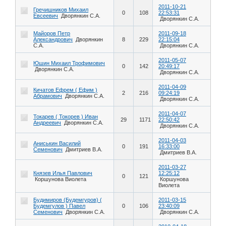
2011-10-21
Гречишников Михаил
0
108
22:53:31
Евсеевич
Дворянкин С.А.
Дворянкин С.А.
Майоров Петр
2011-09-18
Александрович
Дворянкин
8
229
22:15:04
С.А.
Дворянкин С.А.
2011-05-07
Юшин Михаил Трофимович
0
142
20:49:17
Дворянкин С.А.
Дворянкин С.А.
2011-04-09
Кичатов Ефрем ( Ефим )
2
216
09:24:19
Абрамович
Дворянкин С.А.
Дворянкин С.А.
2011-04-07
Токарев ( Токорев ) Иван
29
1171
22:50:42
Андреевич
Дворянкин С.А.
Дворянкин С.А.
2011-04-03
Аниськин Василий
0
191
16:33:00
Семенович
Дмитриев В.А.
Дмитриев В.А.
2011-03-27
Князев Илья Павлович
12:25:12
0
121
Коршунова Виолета
Коршунова
Виолета
Будимиров (Будемгуров) (
2011-03-15
Будемгулов ) Павел
0
106
23:40:09
Семенович
Дворянкин С.А.
Дворянкин С.А.