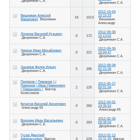
Дворянкин С.А.
Дворянкин С.А.
2012-10-04
Вишникин Алексей
10:15:33
16
1013
Макарович
Вишникин
Вишникин
Александр
2012-09-30
Логинов Василий Кузьмич
0
172
15:13:02
Дворянкин С.А.
Дворянкин С.А.
2012-09-30
Чирков Иван Михайлович
0
221
15:04:47
Дворянкин С.А.
Дворянкин С.А.
2012-08-08
Захаров Федор Ильич
5
295
02:15:26
Дворянкин С.А.
Дворянкин С.А.
Пилюков ( Пиманов ) (
2012-05-27
Пимонов ) Иван Пименович
2
125
00:01:54
( Пиманович )
Виктор
Дворянкин С.А.
Колесников
2012-04-01
Кичатов Василий Архипович
0
260
19:35:52
Александр 65
Александр 65
2012-02-26
Воронин Иван Васильевич
0
263
09:35:04
Дворянкин С.А.
Дворянкин С.А.
Гусев Дмитрий
2012-02-12
Афанасьевич
Виктор
3
229
15:31:25
Виктор