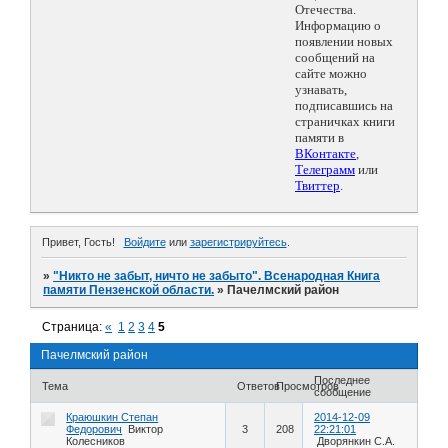
Отечества.
Информацию о
появлении новых
сообщений на
сайте можно
узнавать,
подписавшись на
страничках книги
памяти в
ВКонтакте
,
Телеграмм
или
Твиттер
.
Привет, Гость!
Войдите
или
зарегистрируйтесь
.
»
"Никто не забыт, ничто не забыто". Всенародная Книга
памяти Пензенской области.
»
Пачелмский район
Страница:
«
1
2
3
4
5
Пачелмский район
Последнее
Тема
Ответов
Просмотров
сообщение
Краюшкин Степан
2014-12-09
Федорович
Виктор
3
208
22:21:01
Колесников
Дворянкин С.А.