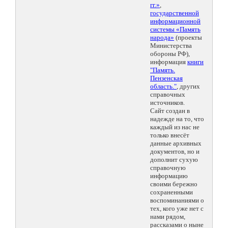
гг.»
,
государственной
информационной
системы «Память
народа»
(проекты
Министерства
обороны РФ),
информация
книги
"Память.
Пензенская
область."
, других
справочных
источников.
Сайт создан в
надежде на то, что
каждый из нас не
только внесёт
данные архивных
документов, но и
дополнит сухую
справочную
информацию
своими бережно
сохраненными
воспоминаниями о
тех, кого уже нет с
нами рядом,
рассказами о ныне