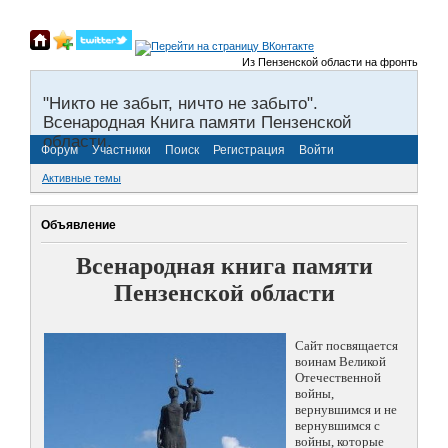
Из Пензенской области на фронты Великой
"Никто не забыт, ничто не забыто".
Всенародная Книга памяти Пензенской
области.
Форум
Участники
Поиск
Регистрация
Войти
Активные темы
Объявление
Всенародная книга памяти
Пензенской области
Сайт посвящается
воинам Великой
Отечественной
войны,
вернувшимся и не
вернувшимся с
войны, которые