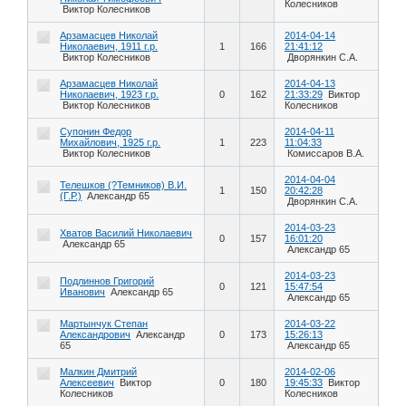
Колесников
Виктор Колесников
Арзамасцев Николай
2014-04-14
Николаевич, 1911 г.р.
1
166
21:41:12
Виктор Колесников
Дворянкин С.А.
Арзамасцев Николай
2014-04-13
Николаевич, 1923 г.р.
0
162
21:33:29
Виктор
Виктор Колесников
Колесников
Супонин Федор
2014-04-11
Михайлович, 1925 г.р.
1
223
11:04:33
Виктор Колесников
Комиссаров В.А.
2014-04-04
Телешков (?Темников) В.И.
1
150
20:42:28
(Г.Р.)
Александр 65
Дворянкин С.А.
2014-03-23
Хватов Василий Николаевич
0
157
16:01:20
Александр 65
Александр 65
2014-03-23
Подлиннов Григорий
0
121
15:47:54
Иванович
Александр 65
Александр 65
Мартынчук Степан
2014-03-22
Александрович
Александр
0
173
15:26:13
65
Александр 65
Малкин Дмитрий
2014-02-06
Алексеевич
Виктор
0
180
19:45:33
Виктор
Колесников
Колесников