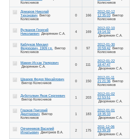
Колесников
Колесников
Домаров Николай
2012-02-12
Тихонович
Виктор
0
166
12:35:03
Виктор
Колесников
Колесников
2012-02-10
Вулканов Георгий
4
169
19:14:32
Николаевич
Дворянкин С.А.
Дворянкин С.А.
Каблуков Михаил
2012-01-30
Федорович, 1909 г.р.
Виктор
0
97
20:59:42
Виктор
Колесников
Колесников
2012-01-22
Мамин Исхак Умярович
0
111
18:47:47
Дворянкин С.А.
Дворянкин С.А.
2012-01-11
Шварев Федор Михайлович
0
150
21:21:36
Виктор
Виктор Колесников
Колесников
2012-01-02
Дуботолкин Яков Сергеевич
1
203
22:53:51
Виктор Колесников
Дворянкин С.А.
Глазков Григорий
2012-01-01
Дмитриевич
Виктор
1
183
18:35:33
Колесников
Дворянкин С.А.
2011-12-06
Овчинников Василий
2
175
23:39:28
Игнатьевич
Дмитриев В.А.
Дворянкин С.А.