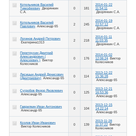
Котельников Василий
2014-01-22
Тимофеевич
Дворянкин
0
181
11:54:11
С.А.
Дворянкин С.А.
2014-01-19
Котельников Василий
2
245
22:57:12
Павлович
Александр 65
Дворянкин С.А.
2014-01-11
Логинов Андрей Петрович
2
218
11:03:35
Екатерина1313
Дворянкин С.А.
Перетрухин Дмитрий
2014-01-02
Александрович (
0
176
12:06:24
Виктор
Алексеевич )
Виктор
Колесников
Колесников
2013-12-22
Лисицын Андрей Денисович
0
114
15:36:28
(Дмитриевич)
Александр 65
Александр 65
2013-12-21
Сугробов Федор Яковлевич
0
125
16:53:36
Александр 65
Александр 65
2013-12-15
Гаврилкин Иван Антонович
0
104
14:22:14
Александр 65
Александр 65
2013-11-28
Козлов Иван Иванович
0
139
11:37:22
Виктор
Виктор Колесников
Колесников