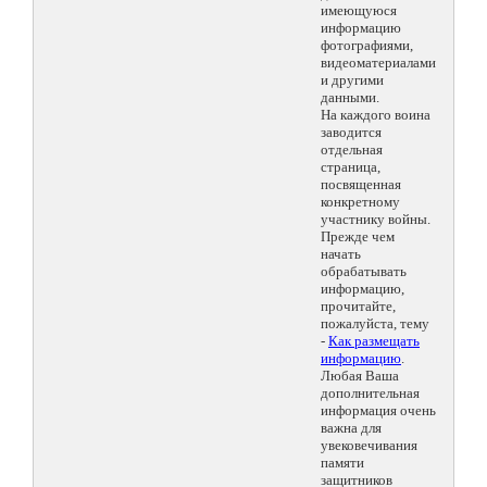
имеющуюся
информацию
фотографиями,
видеоматериалами
и другими
данными.
На каждого воина
заводится
отдельная
страница,
посвященная
конкретному
участнику войны.
Прежде чем
начать
обрабатывать
информацию,
прочитайте,
пожалуйста, тему
-
Как размещать
информацию
.
Любая Ваша
дополнительная
информация очень
важна для
увековечивания
памяти
защитников