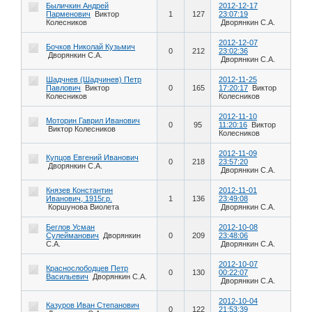
Быличкин Андрей
2012-12-17
Парменович
Виктор
1
127
23:07:19
Колесников
Дворянкин С.А.
2012-12-07
Бочков Николай Кузьмич
0
212
23:02:36
Дворянкин С.А.
Дворянкин С.А.
Шадчнев (Шадчинев) Петр
2012-11-25
Павлович
Виктор
0
165
17:20:17
Виктор
Колесников
Колесников
2012-11-10
Моторин Гаврил Иванович
0
95
11:20:16
Виктор
Виктор Колесников
Колесников
2012-11-09
Купцов Евгений Иванович
0
218
23:57:20
Дворянкин С.А.
Дворянкин С.А.
Князев Константин
2012-11-01
Иванович, 1915г.р.
1
136
23:49:08
Коршунова Виолета
Дворянкин С.А.
Беглов Усман
2012-10-08
Сулейманович
Дворянкин
0
209
23:48:06
С.А.
Дворянкин С.А.
2012-10-07
Краснослободцев Петр
0
130
00:22:07
Васильевич
Дворянкин С.А.
Дворянкин С.А.
2012-10-04
Казуров Иван Степанович
0
122
21:53:39