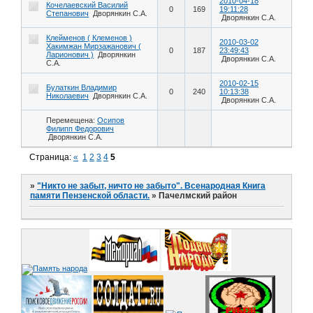
2010-04-18
Кочелаевский Василий
0
169
19:11:28
Степанович
Дворянкин С.А.
Дворянкин С.А.
Клейменов ( Клеменов )
2010-03-02
Хакимжан Мирзажанович (
0
187
23:49:43
Ларионович )
Дворянкин
Дворянкин С.А.
С.А.
2010-02-15
Булаткин Владимир
0
240
10:13:38
Николаевич
Дворянкин С.А.
Дворянкин С.А.
Перемещена:
Осипов
Филипп Федорович
Дворянкин С.А.
Страница:
«
1
2
3
4
5
»
"Никто не забыт, ничто не забыто". Всенародная Книга
памяти Пензенской области.
»
Пачелмский район