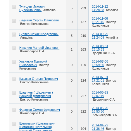
Тугушев Исмаил
2014-11-12
5
239
Сулейманович
Amadina
14:28:38
Amadina
2014-11-06
Ладыгин Сергей Иванович
0
137
16:21:45
Виктор
Виктор Колесников
Колесников
Гуляев Исхак Ибедулович
2014-09-29
5
210
Amadina
21:24:09
Amadina
2014-08-31
Никулин Матвей Иванович
1
263
23:15:33
Комиссаров В.А.
Дворянкин С.А.
Ульянкин Григорий
2014-07-08
Николаевич
Виктор
0
118
13:59:50
Виктор
Колесников
Колесников
2014-07-01
Казаков Степан Петрович
0
124
17:21:01
Виктор
Виктор Колесников
Колесников
Шадчнев ( Шадчинев )
2014-06-29
Василий Дмитриевич
1
227
12:07:49
Виктор Колесников
Дворянкин С.А.
2014-05-20
Федотов Семен Федорович
0
222
16:53:50
Комиссаров В.А.
Комиссаров В.А.
Щеголькин (Щигалькин-
2014-04-22
Шегалкин-Шегалькин)
0
104
21:36:46
Виктор
Николай Тимофеевич