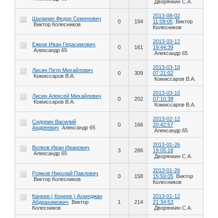
Дворянкин С.А.
2013-08-02
Шаланин Федор Семенович
0
194
11:09:05
Виктор
Виктор Колесников
Колесников
2013-03-12
Ежков Иван Герасимович
0
161
19:44:39
Александр 65
Александр 65
2013-03-10
Лисин Петр Михайлович
0
309
07:21:02
Комиссаров В.А.
Комиссаров В.А.
2013-03-10
Лисин Алексей Михайлович
0
202
07:10:38
Комиссаров В.А.
Комиссаров В.А.
2013-02-12
Сидорин Василий
0
166
20:42:57
Андреевич
Александр 65
Александр 65
2013-01-26
Волков Иван Иванович
3
286
19:05:18
Александр 65
Дворянкин С.А.
2013-01-26
Рожков Николай Павлович
0
158
15:59:05
Виктор
Виктор Колесников
Колесников
Канеев ( Конеев ) Ахмеджан
2013-01-12
Абдрахимович
Виктор
1
214
21:34:53
Колесников
Дворянкин С.А.