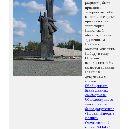
родились, были
призваны,
захоронены либо
в настоящее время
проживают на
территории
Пензенской
области, а также
труженикам
Пензенской
области, ковавшим
Победу в тылу.
Основой
наполнения сайта
являются военные
архивные
документы с
сайтов
Обобщенного
Банка Данных
«Мемориал»
,
Общедоступного
электронного
банка документов
«Подвиг Народа в
Великой
Отечественной
войне 1941-1945