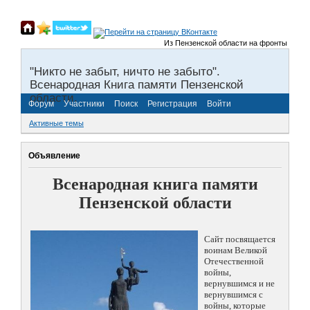
Из Пензенской области на фронты Великой От
"Никто не забыт, ничто не забыто".
Всенародная Книга памяти Пензенской
области.
Форум
Участники
Поиск
Регистрация
Войти
Активные темы
Объявление
Всенародная книга памяти
Пензенской области
Сайт посвящается
воинам Великой
Отечественной
войны,
вернувшимся и не
вернувшимся с
войны, которые