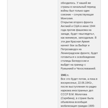
обходилось. У нашей же
страны в начальный период
войны был только один
союзник – сочувствующая
Монголия.
Открытие второго фронта
Англией и США в июне 1944
года против фашизма на
западе, будет «выглядеть»,
как минимум, запоздалым. В
эти дни Красная Армия
начнет бои за Выборг и
Петрозаводск на
Ленинградском фронте, будет
готовиться к освобождению
столицы Белоруссии и
выйдет на границу с
Румынией и Чехословакией.
1941 г.
Все это будет потом, а пока в
воскресенье, 22.06.1941г.,
после выступления по радио
наркома иностранных дел
СССР В.М. Молотова
(Скрябина), в стране была
объявлена всеобщая
мобилизация граждан 1905-