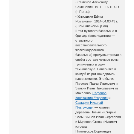
- Семенов Александр
Семенович, 1911 – 16.11.42 г.
(г. Пенза)
- Ульюшкин Ефим
Романович, 1914-04.03.43 г.
(Шемышейский р-он)
Штат путевого батальона в
бригаде (впоследствии —
отдельного
восстановительного
железнодорожного
батальона) предусматривал в
своём составе четыре роты:
три путевых и одну
техническую. Наверняка в
каждой из рот находились
наши земляки. Это были:
Пилясов Павел Иванович и
Заикин Иван Николаевич из
Махалино,
Сафонов
Константин Егорович
и
Самарин Николай
Платонович
— жители
деревень Новые и Старые
Часы, Умнов Иван Сергеевич
и Миронов Степан Никитич –
из села
Никольское,Борминцев