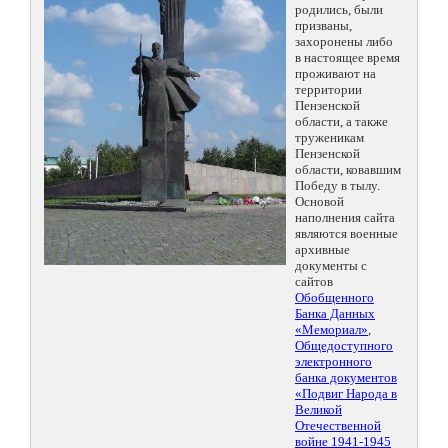
родились, были
призваны,
захоронены либо
в настоящее время
проживают на
территории
Пензенской
области, а также
труженикам
Пензенской
области, ковавшим
Победу в тылу.
Основой
наполнения сайта
являются военные
архивные
документы с
сайтов
Обобщенного
Банка Данных
«Мемориал»
,
Общедоступного
электронного
банка документов
«Подвиг Народа в
Великой
Отечественной
войне 1941-1945