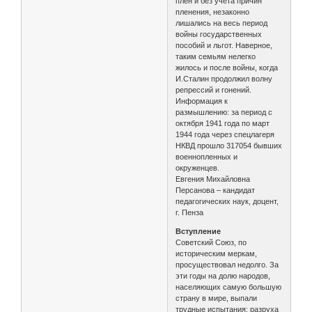
плен и без учета причин
пленения, незаконно
лишались на весь период
войны государственных
пособий и льгот. Наверное,
таким семьям нелегко
жилось и после войны, когда
И.Сталин продолжил волну
репрессий и гонений.
Информация к
размышлению: за период с
октября 1941 года по март
1944 года через спецлагеря
НКВД прошло 317054 бывших
военнопленных и
окруженцев.
Евгения Михайловна
Персанова – кандидат
педагогических наук, доцент,
г. Пенза
Вступление
Советский Союз, по
историческим меркам,
просуществовал недолго. За
эти годы на долю народов,
населяющих самую большую
страну в мире, выпали
трудные испытания: разруха