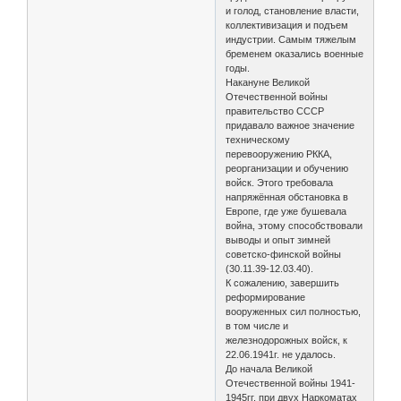
и голод, становление власти,
коллективизация и подъем
индустрии. Самым тяжелым
бременем оказались военные
годы.
Накануне Великой
Отечественной войны
правительство СССР
придавало важное значение
техническому
перевооружению РККА,
реорганизации и обучению
войск. Этого требовала
напряжённая обстановка в
Европе, где уже бушевала
война, этому способствовали
выводы и опыт зимней
советско-финской войны
(30.11.39-12.03.40).
К сожалению, завершить
реформирование
вооруженных сил полностью,
в том числе и
железнодорожных войск, к
22.06.1941г. не удалось.
До начала Великой
Отечественной войны 1941-
1945гг. при двух Наркоматах