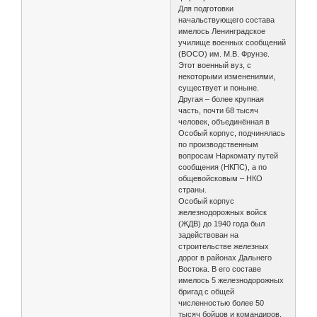
Для подготовки
начальствующего состава
имелось Ленинградское
училище военных сообщений
(ВОСО) им. М.В. Фрунзе.
Этот военный вуз, с
некоторыми изменениями,
существует и поныне.
Другая – более крупная
часть, почти 68 тысяч
человек, объединённая в
Особый корпус, подчинялась
по производственным
вопросам Наркомату путей
сообщения (НКПС), а по
общевойсковым – НКО
страны.
Особый корпус
железнодорожных войск
(ЖДВ) до 1940 года был
задействован на
строительстве железных
дорог в районах Дальнего
Востока. В его составе
имелось 5 железнодорожных
бригад с общей
численностью более 50
тысяч бойцов и командиров.