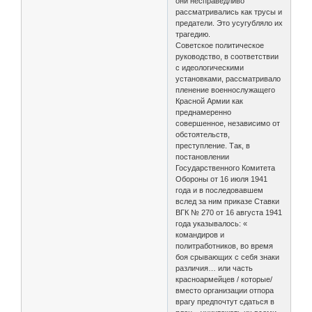
они несправедливо
рассматривались как трусы и
предатели. Это усугубляло их
трагедию.
Советское политическое
руководство, в соответствии
с идеологическими
установками, рассматривало
пленение военнослужащего
Красной Армии как
преднамеренно
совершенное, независимо от
обстоятельств,
преступление. Так, в
постановлении
Государственного Комитета
Обороны от 16 июля 1941
года и в последовавшем
вслед за ним приказе Ставки
ВГК № 270 от 16 августа 1941
года указывалось: «
командиров и
политработников, во время
боя срывающих с себя знаки
различия… или часть
красноармейцев / которые/
вместо организации отпора
врагу предпочтут сдаться в