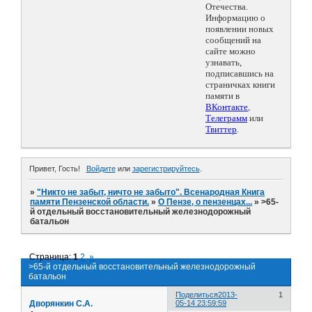
Отечества.
Информацию о
появлении новых
сообщений на
сайте можно
узнавать,
подписавшись на
страничках книги
памяти в
ВКонтакте
,
Телеграмм
или
Твиттер
.
Привет, Гость!
Войдите
или
зарегистрируйтесь
.
»
"Никто не забыт, ничто не забыто". Всенародная Книга
памяти Пензенской области.
»
О Пензе, о пензенцах...
»
>65-
й отдельный восстановительный железнодорожный
батальон
Страница:
1
2
»
>65-й отдельный восстановительный железнодорожный
батальон
Поделиться
2013-
1
Дворянкин С.А.
05-14 23:59:59