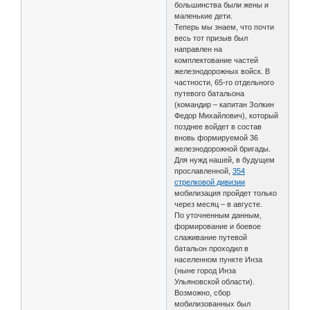
большинства были жены и
маленькие дети.
Теперь мы знаем, что почти
весь тот призыв был
направлен на
комплектование частей
железнодорожных войск. В
частности, 65-го отдельного
путевого батальона
(командир – капитан Золкин
Федор Михайлович), который
позднее войдет в состав
вновь формируемой 36
железнодорожной бригады.
Для нужд нашей, в будущем
прославленной,
354
стрелковой дивизии
мобилизация пройдет только
через месяц – в августе.
По уточненным данным,
формирование и боевое
слаживание путевой
батальон проходил в
населенном пункте Инза
(ныне город Инза
Ульяновской области).
Возможно, сбор
мобилизованных был