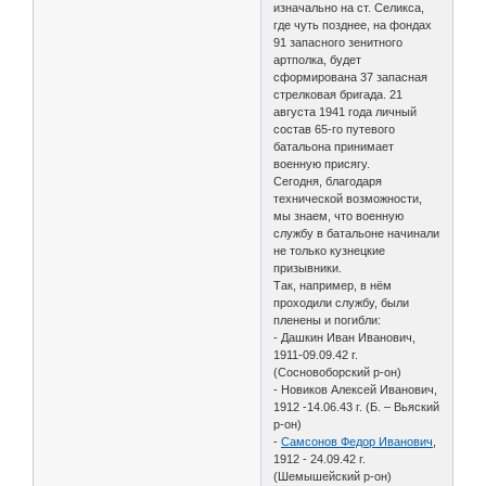
изначально на ст. Селикса,
где чуть позднее, на фондах
91 запасного зенитного
артполка, будет
сформирована 37 запасная
стрелковая бригада. 21
августа 1941 года личный
состав 65-го путевого
батальона принимает
военную присягу.
Сегодня, благодаря
технической возможности,
мы знаем, что военную
службу в батальоне начинали
не только кузнецкие
призывники.
Так, например, в нём
проходили службу, были
пленены и погибли:
- Дашкин Иван Иванович,
1911-09.09.42 г.
(Сосновоборский р-он)
- Новиков Алексей Иванович,
1912 -14.06.43 г. (Б. – Вьяский
р-он)
-
Самсонов Федор Иванович
,
1912 - 24.09.42 г.
(Шемышейский р-он)