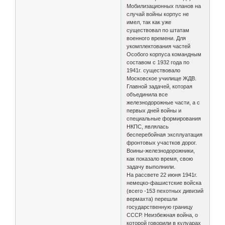
Мобилизационных планов на
случай войны корпус не
имел, так как уже
существовал по штатам
военного времени. Для
укомплектования частей
Особого корпуса командным
составом с 1932 года по
1941г. существовало
Московское училище ЖДВ.
Главной задачей, которая
объединила все
железнодорожные части, а с
первых дней войны и
специальные формирования
НКПС, являлась
бесперебойная эксплуатация
фронтовых участков дорог.
Воины-железнодорожники,
как показало время, свою
задачу выполнили.
На рассвете 22 июня 1941г.
немецко-фашистские войска
(всего -153 пехотных дивизий
вермахта) перешли
государственную границу
СССР. Неизбежная война, о
которой говорили в кулуарах