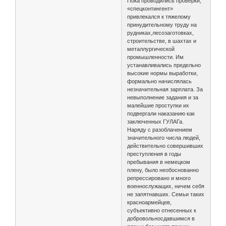
Пока проводились проверки,
«спецконтингент»
привлекался к тяжелому
принудительному труду на
рудниках,лесозаготовках,
строительстве, в шахтах и
металлургической
промышленности. Им
устанавливались предельно
высокие нормы выработки,
формально начислялась
незначительная зарплата. За
невыполнение задания и за
малейшие проступки их
подвергали наказанию как
заключенных ГУЛАГа.
Наряду с разоблачением
значительного числа людей,
действительно совершивших
преступления в годы
пребывания в немецком
плену, было необоснованно
репрессировано и много
военнослужащих, ничем себя
не запятнавших. Семьи таких
красноармейцев,
субъективно отнесенных к
добровольносдавшимся в