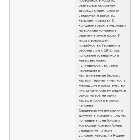
проволокой. Иногда их
размещали на скотных
дворах, складах, фермах,
стадионах, в разбитых
казармах и церквах. В
холодное время, в некоторых
лагерях,они ночевали в
отрытых в земле норах. И
лишь с возросшей
потребностью Германии в
рабочей силе с 1942 года,
положение оставшихся в
живых несколько
«улучшилось», их стали
переводить в
неотапливаемые бараки с
нарами. Героизм и честность,
малодушие и предательство
иногда были совсем рядом, в
одном лагере, на одних
нарах, а порой и в одном
человеке.
Свидетельские показания и
документы говорят о том, что
попавшие в плен бойцы и
командиры Красной Армии
страдали не только в
условиях неволи. На Родине