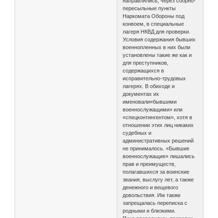
направлялись, через сборно-
пересыльные пункты
Наркомата Обороны под
конвоем, в специальные
лагеря НКВД для проверки.
Условия содержания бывших
военнопленных в них были
установлены такие же как и
для преступников,
содержащихся в
исправительно-трудовых
лагерях. В обиходе и
документах их
именовали«бывшими
военнослужащими» или
«спецконтингентом», хотя в
отношении этих лиц никаких
судебных и
административных решений
не принималось. «Бывшие
военнослужащие» лишались
прав и преимуществ,
полагавшихся за воинские
звания, выслугу лет, а также
денежного и вещевого
довольствия. Им также
запрещалась переписка с
родными и близкими.