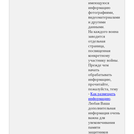
имеющуюся
информацию
фотографиями,
видеоматериалами
и другими
данными.
На каждого воина
заводится
отдельная
страница,
посвященная
конкретному
участнику войны.
Прежде чем
начать
обрабатывать
информацию,
прочитайте,
пожалуйста, тему
-
Как размещать
информацию
.
Любая Ваша
дополнительная
информация очень
важна для
увековечивания
памяти
защитников