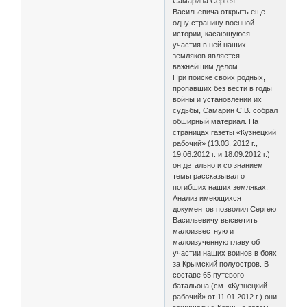
Самарина Сергея
Васильевича открыть еще
одну страницу военной
истории, касающуюся
участия в ней наших
земляков является
важнейшим делом.
При поиске своих родных,
пропавших без вести в годы
войны и установлении их
судьбы, Самарин С.В. собрал
обширный материал. На
страницах газеты «Кузнецкий
рабочий» (13.03. 2012 г.,
19.06.2012 г. и 18.09.2012 г.)
он детально и со знанием
темы рассказывал о
погибших наших земляках.
Анализ имеющихся
документов позволил Сергею
Васильевичу высветить
малоизвестную и
малоизученную главу об
участии наших воинов в боях
за Крымский полуостров. В
составе 65 путевого
батальона (см. «Кузнецкий
рабочий» от 11.01.2012 г.) они