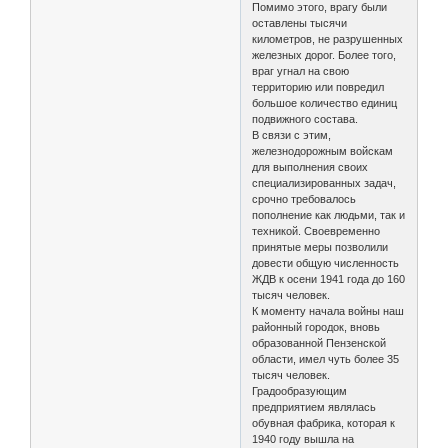
Помимо этого, врагу были
оставлены тысячи
километров, не разрушенных
железных дорог. Более того,
враг угнал на свою
территорию или повредил
большое количество единиц
подвижного состава.
В связи с этим,
железнодорожным войскам
для выполнения своих
специализированных задач,
срочно требовалось
пополнение как людьми, так и
техникой. Своевременно
принятые меры позволили
довести общую численность
ЖДВ к осени 1941 года до 160
тысяч человек.
К моменту начала войны наш
районный городок, вновь
образованной Пензенской
области, имел чуть более 35
тысяч человек.
Градообразующим
предприятием являлась
обувная фабрика, которая к
1940 году вышла на