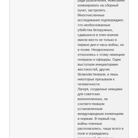
ради развлечения, нежелания
конвоировать на сборный
пункт, застрелить.
Многочисленные
исследования подтверждают,
что необоснованные
убийства безоружных,
сдавшихся в плен воинов
имели место не только в
первые дни и часы войны, но
и позже. Неоднозначно
относились к этому немецкие
генералы и офицеры. Одни
выступали инициаторами
жестокостей, другие
безмолвствовали, и лишь
некоторые призывали к
человечности.
Лагеря, созданные немцами
для советских
военнопленных, не
соответствовали
установленным
международным конвенциям
и нормам. В первый год
войны пленные
располагались, чаще всего в
поле и ограждались