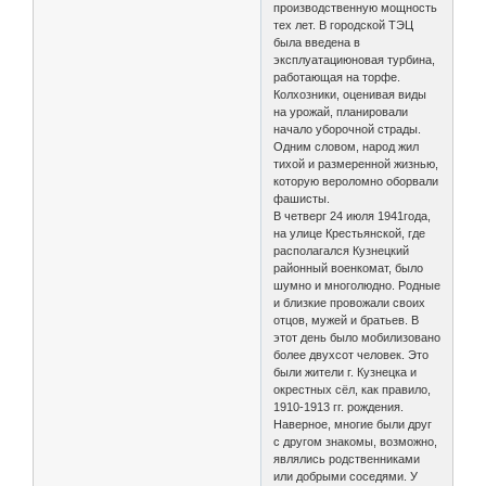
производственную мощность
тех лет. В городской ТЭЦ
была введена в
эксплуатациюновая турбина,
работающая на торфе.
Колхозники, оценивая виды
на урожай, планировали
начало уборочной страды.
Одним словом, народ жил
тихой и размеренной жизнью,
которую вероломно оборвали
фашисты.
В четверг 24 июля 1941года,
на улице Крестьянской, где
располагался Кузнецкий
районный военкомат, было
шумно и многолюдно. Родные
и близкие провожали своих
отцов, мужей и братьев. В
этот день было мобилизовано
более двухсот человек. Это
были жители г. Кузнецка и
окрестных сёл, как правило,
1910-1913 гг. рождения.
Наверное, многие были друг
с другом знакомы, возможно,
являлись родственниками
или добрыми соседями. У