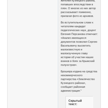
жителей Кузнецкого района,
попавших впоследствии в
плен. О многих из них автор
рассказывает поименно,
прилагая фото из архивов.
Во вступительном слове к
читателям кандидат
педагогических наук, доцент
Евгения Персанова отмечает:
«Анализ имеющихся
документов позволил Сергею
Васильевичу высветить
малоизвестную и
малоизученную главу
истории об участии наших
воинов в боях за Крымский
полуостров».
Брошюра издана на средства
некоммерческого
партнерства «Землячество
Кузнецкого района»,
сообщает районная
администрация."
Скрытый
текст: