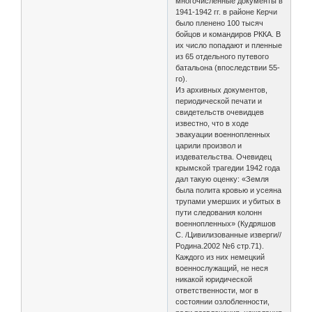
многочисленные документы в
1941-1942 гг. в районе Керчи
было пленено 100 тысяч
бойцов и командиров РККА. В
их число попадают и пленные
из 65 отдельного путевого
батальона (впоследствии 55-
го).
Из архивных документов,
периодической печати и
свидетельств очевидцев
известно, что в ходе
эвакуации военнопленных
царили произвол и
издевательства. Очевидец
крымской трагедии 1942 года
дал такую оценку: «Земля
была полита кровью и усеяна
трупами умерших и убитых в
пути следования колонн
военнопленных» (Кудряшов
С. /Цивилизованные изверги//
Родина.2002 №6 стр.71).
Каждого из них немецкий
военнослужащий, не неся
никакой юридической
ответственности, мог в
состоянии озлобленности,