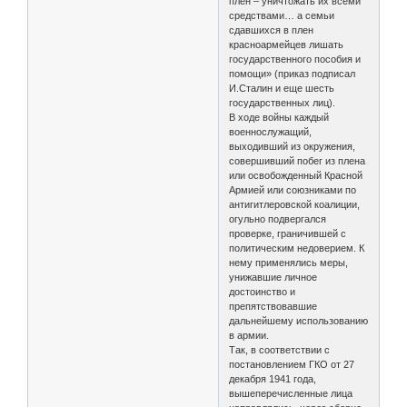
плен – уничтожать их всеми
средствами… а семьи
сдавшихся в плен
красноармейцев лишать
государственного пособия и
помощи» (приказ подписал
И.Сталин и еще шесть
государственных лиц).
В ходе войны каждый
военнослужащий,
выходивший из окружения,
совершивший побег из плена
или освобожденный Красной
Армией или союзниками по
антигитлеровской коалиции,
огульно подвергался
проверке, граничившей с
политическим недоверием. К
нему применялись меры,
унижавшие личное
достоинство и
препятствовавшие
дальнейшему использованию
в армии.
Так, в соответствии с
постановлением ГКО от 27
декабря 1941 года,
вышеперечисленные лица