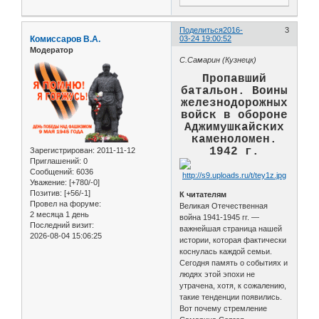
Поделиться
2016-
3
Комиссаров В.А.
03-24 19:00:52
Модератор
С.Самарин (Кузнецк)
Пропавший
батальон. Воины
железнодорожных
войск в обороне
Аджимушкайских
каменоломен.
1942 г.
Зарегистрирован
: 2011-11-12
Приглашений:
0
Сообщений:
6036
Уважение:
[+780/-0]
Позитив:
[+56/-1]
К читателям
Провел на форуме:
Великая Отечественная
2 месяца 1 день
война 1941-1945 гг. —
Последний визит:
важнейшая страница нашей
2026-08-04 15:06:25
истории, которая фактически
коснулась каждой семьи.
Сегодня память о событиях и
людях этой эпохи не
утрачена, хотя, к сожалению,
такие тенденции появились.
Вот почему стремление