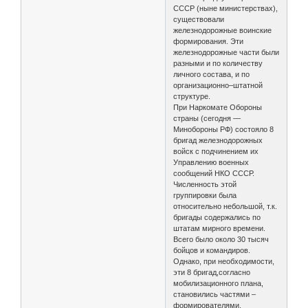
СССР (ныне министерствах),
существовали
железнодорожные воинские
формирования. Эти
железнодорожные части были
разными и по количеству
личного состава, и по
организационно–штатной
структуре.
При Наркомате Обороны
страны (сегодня —
Минобороны РФ) состояло 8
бригад железнодорожных
войск с подчинением их
Управлению военных
сообщений НКО СССР.
Численность этой
группировки была
относительно небольшой, т.к.
бригады содержались по
штатам мирного времени.
Всего было около 30 тысяч
бойцов и командиров.
Однако, при необходимости,
эти 8 бригад,согласно
мобилизационного плана,
становились частями –
формирователями.