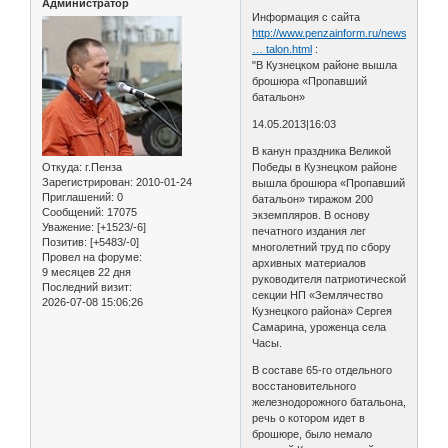
Администратор
Информация с сайта
http://www.penzainform.ru/news/social/2
… talon.html
:
"В Кузнецком районе вышла
брошюра «Пропавший
батальон»
14.05.2013|16:03
В канун праздника Великой
Откуда:
г.Пенза
Победы в Кузнецком районе
Зарегистрирован
: 2010-01-24
вышла брошюра «Пропавший
Приглашений:
0
батальон» тиражом 200
Сообщений:
17075
экземпляров. В основу
Уважение:
[+1523/-6]
печатного издания лег
Позитив:
[+5483/-0]
многолетний труд по сбору
Провел на форуме:
архивных материалов
9 месяцев 22 дня
руководителя патриотической
Последний визит:
секции НП «Землячество
2026-07-08 15:06:26
Кузнецкого района» Сергея
Самарина, уроженца села
Часы.
В составе 65-го отдельного
восстановительного
железнодорожного батальона,
речь о котором идет в
брошюре, было немало