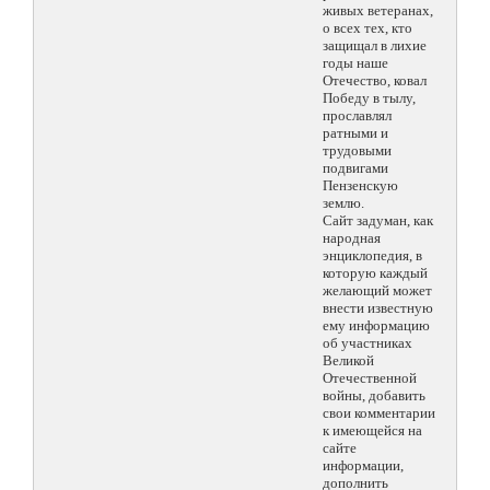
живых ветеранах,
о всех тех, кто
защищал в лихие
годы наше
Отечество, ковал
Победу в тылу,
прославлял
ратными и
трудовыми
подвигами
Пензенскую
землю.
Сайт задуман, как
народная
энциклопедия, в
которую каждый
желающий может
внести известную
ему информацию
об участниках
Великой
Отечественной
войны, добавить
свои комментарии
к имеющейся на
сайте
информации,
дополнить