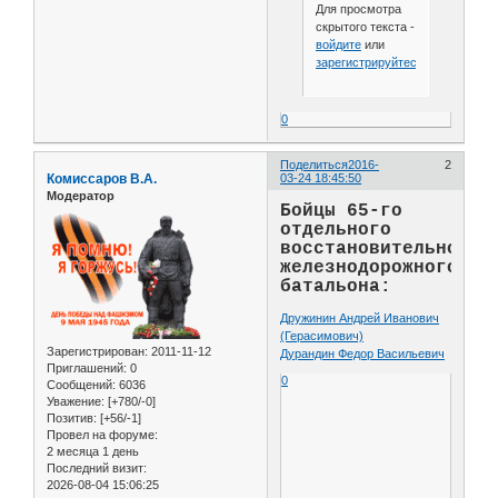
Для просмотра
скрытого текста -
войдите
или
зарегистрируйтесь
.
0
Поделиться
2016-
2
Комиссаров В.А.
03-24 18:45:50
Модератор
Бойцы 65-го
отдельного
восстановительного
железнодорожного
батальона:
Дружинин Андрей Иванович
(Герасимович)
Зарегистрирован
: 2011-11-12
Дурандин Федор Васильевич
Приглашений:
0
0
Сообщений:
6036
Уважение:
[+780/-0]
Позитив:
[+56/-1]
Провел на форуме:
2 месяца 1 день
Последний визит:
2026-08-04 15:06:25