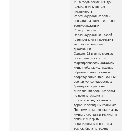
1918 годов рождения. До
начала войны общая
численность
железнодорожных войск
составляла около 100 тысяч
военнослужащих.
Развертывание
железнодорожных частей
планировалось провести в
местах постоянной
дислокации.
Однако, 22 июня в местах
расположения частей —
формирователей остались
лишь небольшие, главным
образом хозяйственные
подразделения. Весь личный
состав железнодорожных
бригад находился на
выполнении больших работ
по реконструкции и
строительству железных
дорог на западных границах.
Поэтому подавляющая часть
личного состава и техники, в
связи с быстрым
продвижением фронта на
восток, была потеряна.