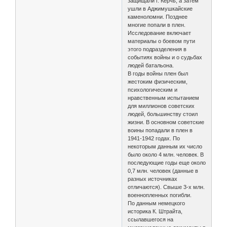
защищали г. Керчь, а затем
ушли в Аджимушкайские
каменоломни. Позднее
многие попали в плен.
Исследование включает
материалы о боевом пути
этого подразделения в
событиях войны и о судьбах
людей батальона.
В годы войны плен был
жестоким физическим,
психологическим и
нравственным испытанием
для миллионов советских
людей, большинству стоил
жизни. В основном советские
воины попадали в плен в
1941-1942 годах. По
некоторым данным их число
было около 4 млн. человек. В
последующие годы еще около
0,7 млн. человек (данные в
разных источниках
отличаются). Свыше 3-х млн.
военнопленных погибли.
По данным немецкого
историка К. Штрайта,
ссылавшегося на