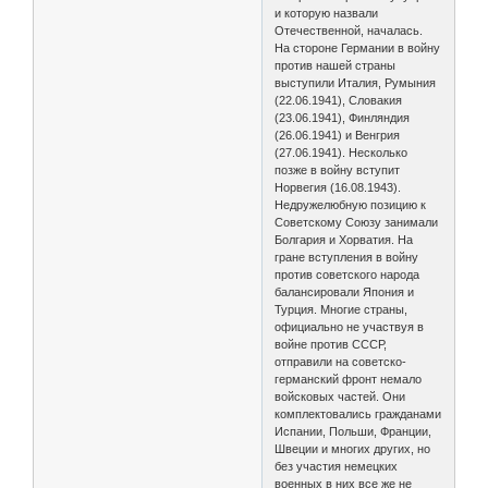
и которую назвали
Отечественной, началась.
На стороне Германии в войну
против нашей страны
выступили Италия, Румыния
(22.06.1941), Словакия
(23.06.1941), Финляндия
(26.06.1941) и Венгрия
(27.06.1941). Несколько
позже в войну вступит
Норвегия (16.08.1943).
Недружелюбную позицию к
Советскому Союзу занимали
Болгария и Хорватия. На
гране вступления в войну
против советского народа
балансировали Япония и
Турция. Многие страны,
официально не участвуя в
войне против СССР,
отправили на советско-
германский фронт немало
войсковых частей. Они
комплектовались гражданами
Испании, Польши, Франции,
Швеции и многих других, но
без участия немецких
военных в них все же не