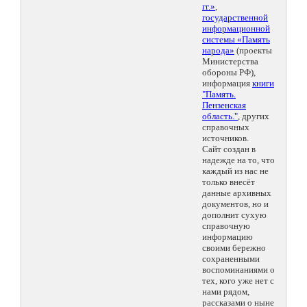
гг.»
,
государственной
информационной
системы «Память
народа»
(проекты
Министерства
обороны РФ),
информация
книги
"Память.
Пензенская
область."
, других
справочных
источников.
Сайт создан в
надежде на то, что
каждый из нас не
только внесёт
данные архивных
документов, но и
дополнит сухую
справочную
информацию
своими бережно
сохраненными
воспоминаниями о
тех, кого уже нет с
нами рядом,
рассказами о ныне