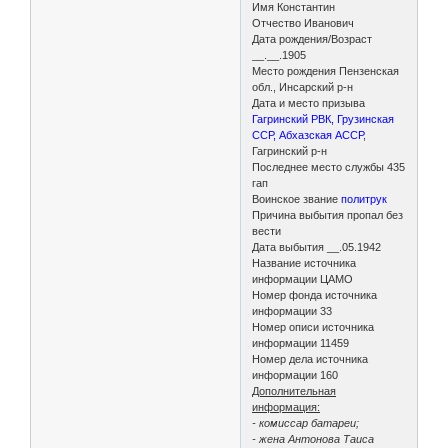
Имя Константин
Отчество Иванович
Дата рождения/Возраст
__.__.1905
Место рождения Пензенская
обл., Инсарский р-н
Дата и место призыва
Гагринский РВК, Грузинская
ССР, Абхазская АССР
,
Гагринский р-н
Последнее место службы 435
гап
Воинское звание
политрук
Причина выбытия пропал без
вести
Дата выбытия __.05.1942
Название источника
информации ЦАМО
Номер фонда источника
информации 33
Номер описи источника
информации 11459
Номер дела источника
информации 160
Дополнительная
информация:
- комиссар батареи;
- жена Антонова Таиса