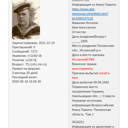
Информация из Книги Памяти
https://www.obd-
memorial.ru/html/info.htm?
id=1000147132
Фамилия Антонов
Имя Константин
Отчество
Дата рождения/Возраст
__.__.1905
Зарегистрирован
: 2011-12-19
Место рождения Пензенская
Приглашений:
0
обл., Иссинский р-н
Сообщений:
7272
Дата и место призыва
Уважение:
[+1145/-0]
Иссинский РВК
Позитив:
[+20/-0]
Воинское звание
Возраст:
75
[1951-06-24]
Провел на форуме:
красноармеец
3 месяца 29 дней
Причина выбытия
погиб в
Последний визит:
бою
2026-05-18 16:05:49
Дата выбытия 08.08.1942
Первичное место
захоронения Украина,
Хмельницкая обл., г. Славута
Название источника
информации Всероссийская
Книга Памяти. Пензенская
область. Том 1
4516221
Информация из донесения о