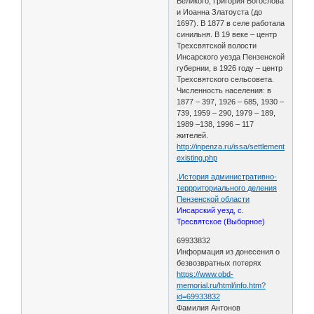
Великого, Григория Богослова
и Иоанна Златоуста (до
1697). В 1877 в селе работала
синильня. В 19 веке – центр
Трехсвятской волости
Инсарского уезда Пензенской
губернии, в 1926 году – центр
Трехсвятского сельсовета.
Численность населения: в
1877 – 397, 1926 – 685, 1930 –
739, 1959 – 290, 1979 – 189,
1989 –138, 1996 – 117
жителей.
http://inpenza.ru/issa/settlements-
existing.php
,История административно-
террриториального деления
Пензенской области
Инсарский уезд, с.
Тресвятское (Выборное)
69933832
Информация из донесения о
безвозвратных потерях
https://www.obd-
memorial.ru/html/info.htm?
id=69933832
Фамилия Антонов