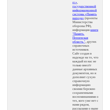
гг.»
,
государственной
информационной
системы «Память
народа»
(проекты
Министерства
обороны РФ),
информация
книги
"Память.
Пензенская
область."
, других
справочных
источников.
Сайт создан в
надежде на то, что
каждый из нас не
только внесёт
данные архивных
документов, но и
дополнит сухую
справочную
информацию
своими бережно
сохраненными
воспоминаниями о
тех, кого уже нет с
нами рядом,
рассказами о ныне