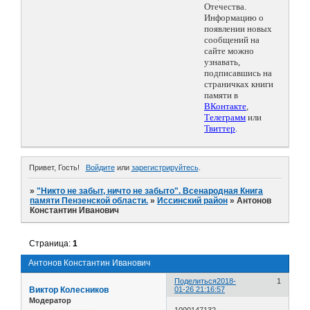
Отечества.
Информацию о
появлении новых
сообщений на
сайте можно
узнавать,
подписавшись на
страничках книги
памяти в
ВКонтакте
,
Телеграмм
или
Твиттер
.
Привет, Гость!
Войдите
или
зарегистрируйтесь
.
»
"Никто не забыт, ничто не забыто". Всенародная Книга
памяти Пензенской области.
»
Иссинский район
»
Антонов
Константин Иванович
Страница:
1
Антонов Константин Иванович
Поделиться
2018-
1
Виктор Колесников
01-26 21:16:57
Модератор
1000147132