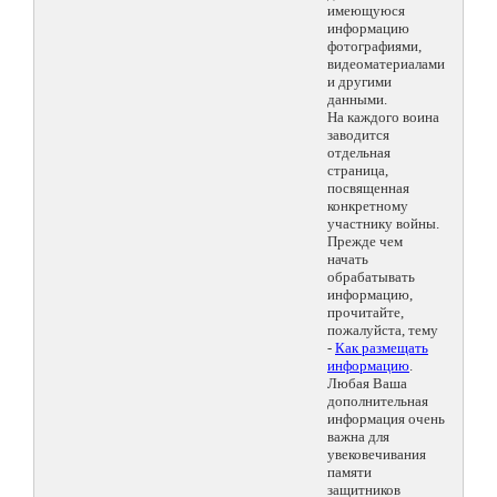
имеющуюся
информацию
фотографиями,
видеоматериалами
и другими
данными.
На каждого воина
заводится
отдельная
страница,
посвященная
конкретному
участнику войны.
Прежде чем
начать
обрабатывать
информацию,
прочитайте,
пожалуйста, тему
-
Как размещать
информацию
.
Любая Ваша
дополнительная
информация очень
важна для
увековечивания
памяти
защитников