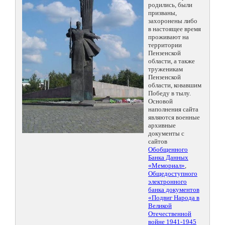
родились, были
призваны,
захоронены либо
в настоящее время
проживают на
территории
Пензенской
области, а также
труженикам
Пензенской
области, ковавшим
Победу в тылу.
Основой
наполнения сайта
являются военные
архивные
документы с
сайтов
Обобщенного
Банка Данных
«Мемориал»
,
Общедоступного
электронного
банка документов
«Подвиг Народа в
Великой
Отечественной
войне 1941-1945