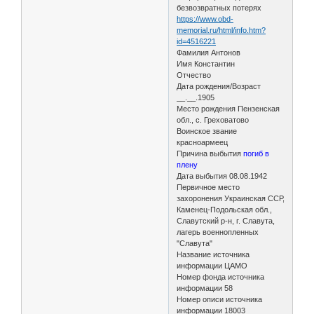
безвозвратных потерях
https://www.obd-
memorial.ru/html/info.htm?
id=4516221
Фамилия Антонов
Имя Константин
Отчество
Дата рождения/Возраст
__.__.1905
Место рождения Пензенская
обл., с. Греховатово
Воинское звание
красноармеец
Причина выбытия
погиб в
плену
Дата выбытия 08.08.1942
Первичное место
захоронения Украинская ССР,
Каменец-Подольская обл.,
Славутский р-н, г. Славута,
лагерь военнопленных
"Славута"
Название источника
информации ЦАМО
Номер фонда источника
информации 58
Номер описи источника
информации 18003