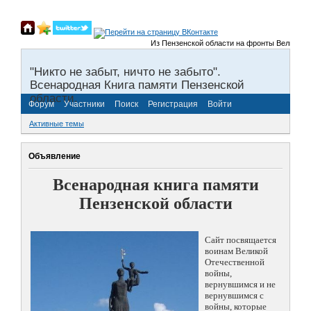
Из Пензенской области на фронты Великой Оте
"Никто не забыт, ничто не забыто".
Всенародная Книга памяти Пензенской
области.
Форум
Участники
Поиск
Регистрация
Войти
Активные темы
Объявление
Всенародная книга памяти
Пензенской области
Сайт посвящается
воинам Великой
Отечественной
войны,
вернувшимся и не
вернувшимся с
войны, которые