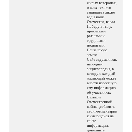
живых ветеранах,
о всех тех, кто
защищал в лихие
годы наше
Отечество, ковал
Победу в тылу,
прославлял
ратными и
трудовыми
подвигами
Пензенскую
землю.
Сайт задуман, как
народная
энциклопедия, в
которую каждый
желающий может
внести известную
ему информацию
об участниках
Великой
Отечественной
войны, добавить
свои комментарии
к имеющейся на
сайте
информации,
дополнить