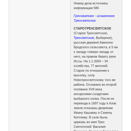
Номер дела источника
информации 586
Греховатово - искаженное
Трехсвятское.
СТАРОТРЕХСВЯТСКОЕ
(Старое Трехсвятское,
Трехсвятское
, Выборное),
русская деревня Каменно-
Бродского сельсовета, в 5 км
к западу-северо-западу от
него, на правом берегу реки
Иссы. На 1.1.2004 – 34
хозяйства, 77 жителей.
Старое по отношению к
выселку, селу
Новотрехсвятскому того же
района. Основано во второй
половине XVII века
инсарскими солдатами
выборного полка. После их
перевода в 1697 году в Азов
земли отказаны дворянам
Ивану Кашаеву и Семену
Коптяеву. В селе была
церковь во имя Трех
Святителей: Василия