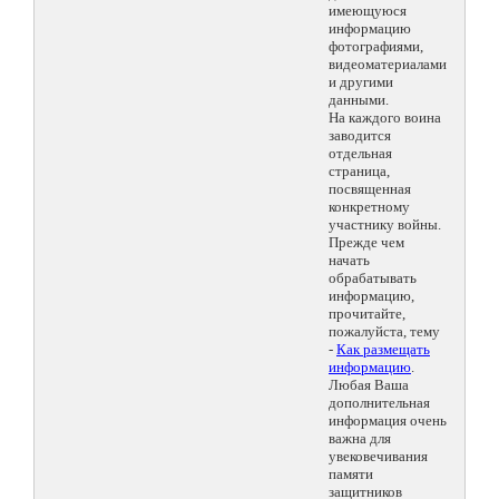
имеющуюся
информацию
фотографиями,
видеоматериалами
и другими
данными.
На каждого воина
заводится
отдельная
страница,
посвященная
конкретному
участнику войны.
Прежде чем
начать
обрабатывать
информацию,
прочитайте,
пожалуйста, тему
-
Как размещать
информацию
.
Любая Ваша
дополнительная
информация очень
важна для
увековечивания
памяти
защитников