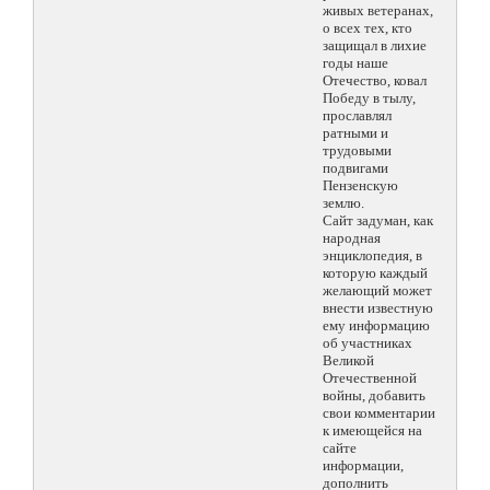
живых ветеранах,
о всех тех, кто
защищал в лихие
годы наше
Отечество, ковал
Победу в тылу,
прославлял
ратными и
трудовыми
подвигами
Пензенскую
землю.
Сайт задуман, как
народная
энциклопедия, в
которую каждый
желающий может
внести известную
ему информацию
об участниках
Великой
Отечественной
войны, добавить
свои комментарии
к имеющейся на
сайте
информации,
дополнить