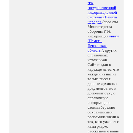
гг.»
,
государственной
информационной
системы «Память
народа»
(проекты
Министерства
обороны РФ),
информация
книги
"Память.
Пензенская
область."
, других
справочных
источников.
Сайт создан в
надежде на то, что
каждый из нас не
только внесёт
данные архивных
документов, но и
дополнит сухую
справочную
информацию
своими бережно
сохраненными
воспоминаниями о
тех, кого уже нет с
нами рядом,
рассказами о ныне