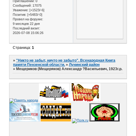
Приглашений:
0
Сообщений:
17075
Уважение:
[+1523/-6]
Позитив:
[+5483/-0]
Провел на форуме:
9 месяцев 22 дня
Последний визит:
2026-07-08 15:06:26
Страница:
1
»
"Никто не забыт, ничто не забыто". Всенародная Книга
памяти Пензенской области.
»
Лунинский район
»
Мещериков (Мещеряков) Александр ?Васильевич, 1923г.р.