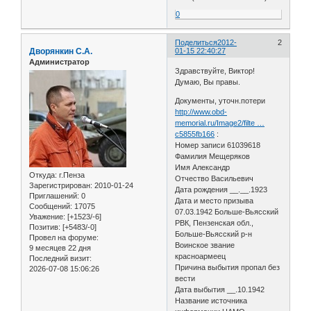
0
Поделиться
2012-
2
Дворянкин С.А.
01-15 22:40:27
Администратор
Здравствуйте, Виктор!
Думаю, Вы правы.
Документы, уточн.потери
http://www.obd-
memorial.ru/Image2/filte …
c5855fb166
:
Номер записи 61039618
Фамилия Мещеряков
Имя Александр
Откуда:
г.Пенза
Отчество Васильевич
Зарегистрирован
: 2010-01-24
Дата рождения __.__.1923
Приглашений:
0
Дата и место призыва
Сообщений:
17075
07.03.1942 Больше-Вьясский
Уважение:
[+1523/-6]
РВК, Пензенская обл.,
Позитив:
[+5483/-0]
Больше-Вьясский р-н
Провел на форуме:
Воинское звание
9 месяцев 22 дня
красноармеец
Последний визит:
Причина выбытия пропал без
2026-07-08 15:06:26
вести
Дата выбытия __.10.1942
Название источника