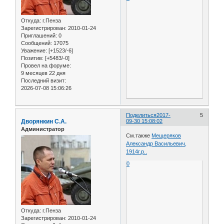
Откуда:
г.Пенза
Зарегистрирован
: 2010-01-24
Приглашений:
0
Сообщений:
17075
Уважение:
[+1523/-6]
Позитив:
[+5483/-0]
Провел на форуме:
9 месяцев 22 дня
Последний визит:
2026-07-08 15:06:26
Поделиться
2017-
5
Дворянкин С.А.
09-30 15:08:02
Администратор
См.также
Мещеряков
Александр Васильевич,
1914г.р..
0
Откуда:
г.Пенза
Зарегистрирован
: 2010-01-24