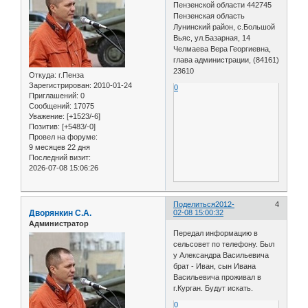
Пензенской области 442745
Пензенская область
Лунинский район, с.Большой
Вьяс, ул.Базарная, 14
Челмаева Вера Георгиевна,
глава администрации, (84161)
23610
Откуда:
г.Пенза
Зарегистрирован
: 2010-01-24
0
Приглашений:
0
Сообщений:
17075
Уважение:
[+1523/-6]
Позитив:
[+5483/-0]
Провел на форуме:
9 месяцев 22 дня
Последний визит:
2026-07-08 15:06:26
Поделиться
2012-
4
Дворянкин С.А.
02-08 15:00:32
Администратор
Передал информацию в
сельсовет по телефону. Был
у Александра Васильевича
брат - Иван, сын Ивана
Васильевича проживал в
г.Курган. Будут искать.
0