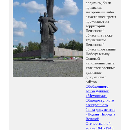
родились, были
призваны,
захоронены либо
в настоящее время
проживают на
территории
Пензенской
области, а также
труженикам
Пензенской
области, ковавшим
Победу в тылу.
Основой
наполнения сайта
являются военные
архивные
документы с
сайтов
Обобщенного
Банка Данных
«Мемориал»
,
Общедоступного
электронного
банка документов
«Подвиг Народа в
Великой
Отечественной
войне 1941-1945