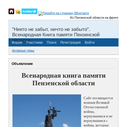
Из Пензенской области на фронты Велико
"Никто не забыт, ничто не забыто".
Всенародная Книга памяти Пензенской
области.
Форум
Участники
Поиск
Регистрация
Войти
Активные темы
Объявление
Всенародная книга памяти
Пензенской области
Сайт посвящается
воинам Великой
Отечественной
войны,
вернувшимся и не
вернувшимся с
войны, которые