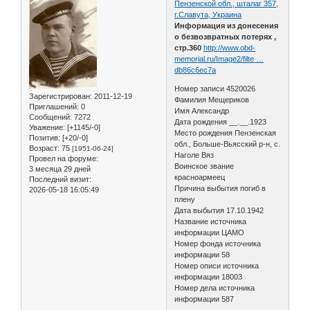
Пензенской обл., шталаг 357,
г.Славута, Украина
Информация из донесения
о безвозвратных потерях ,
стр.360
http://www.obd-
memorial.ru/Image2/filte …
db86c6ec7a
Номер записи 4520026
Зарегистрирован
: 2011-12-19
Фамилия Мещериков
Приглашений:
0
Имя Александр
Сообщений:
7272
Дата рождения __.__.1923
Уважение:
[+1145/-0]
Место рождения Пензенская
Позитив:
[+20/-0]
обл., Больше-Вьясский р-н, с.
Возраст:
75
[1951-06-24]
Наголе Вяз
Провел на форуме:
Воинское звание
3 месяца 29 дней
красноармеец
Последний визит:
Причина выбытия погиб в
2026-05-18 16:05:49
плену
Дата выбытия 17.10.1942
Название источника
информации ЦАМО
Номер фонда источника
информации 58
Номер описи источника
информации 18003
Номер дела источника
информации 587