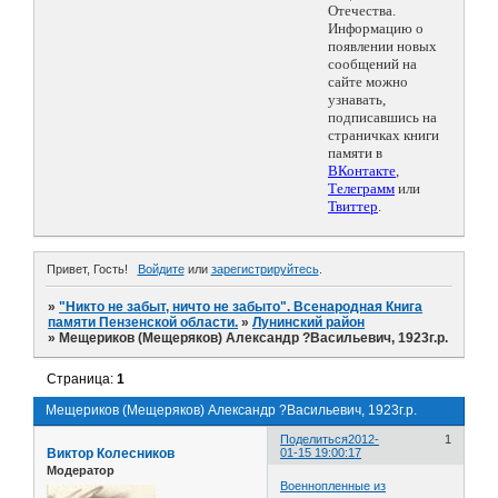
Отечества.
Информацию о
появлении новых
сообщений на
сайте можно
узнавать,
подписавшись на
страничках книги
памяти в
ВКонтакте
,
Телеграмм
или
Твиттер
.
Привет, Гость!
Войдите
или
зарегистрируйтесь
.
»
"Никто не забыт, ничто не забыто". Всенародная Книга
памяти Пензенской области.
»
Лунинский район
»
Мещериков (Мещеряков) Александр ?Васильевич, 1923г.р.
Страница:
1
Мещериков (Мещеряков) Александр ?Васильевич, 1923г.р.
Поделиться
2012-
1
Виктор Колесников
01-15 19:00:17
Модератор
Военнопленные из