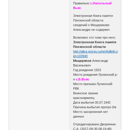
Правильно
с.Напольный
Вьяс
.
Электронная Книга памяти
Пензенской области
сведений о Мещерикове
Александре не содержит.
Возможно это тоже про него:
Электронная Книга памяти
Пензенской области
http://alice.pnzgu.ru/pm/fullinfo.php?
id=103940
Мещеряков
Александр
Васильевич
Год рождения 1923
Место рождения Лунинский р-
н
с.Б.Вьяс
Место призыва Лунинский
РВК
Воинское звание
красноармеец
Дата выбытия 00.07.1942
Причина выбытия пропал б/в
Место захоронения нет
данных
Отредактировано Дворянкин
С.А. (2017-09-30 08:19:48)