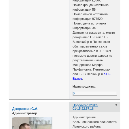
информации ЦАМО
Номер фонда источника
информации 58
Номер описи источника
информации 977520
Номер дела источника
информации 345.
Данные из документа: место
рождения с.Н.-Вьясс Б.-
Вьясский р-н Пензенская
обл., письменная связь:
прекратилась с 8.06.1942г.,
письмо с дороги адреса нет,
родственники - мать
Мещерякова Марфа
Панфиловна, Пензенская
обл. Б.-Вьясский р-н
с.Н.-
Вьясс
.
Ищем родных.
0
Поделиться
2012-
3
Дворянкин С.А.
01-15 22:57:18
Администратор
Администрация
Большевьясского сельсовета
Лунинского района