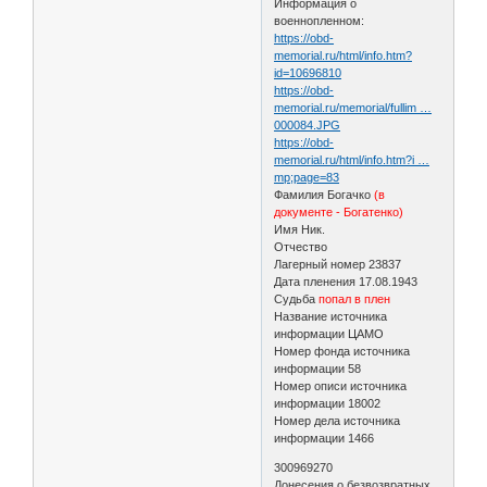
Информация о
военнопленном:
https://obd-
memorial.ru/html/info.htm?
id=10696810
https://obd-
memorial.ru/memorial/fullim …
000084.JPG
https://obd-
memorial.ru/html/info.htm?i …
mp;page=83
Фамилия Богачко
(в
документе - Богатенко)
Имя Ник.
Отчество
Лагерный номер 23837
Дата пленения 17.08.1943
Судьба
попал в плен
Название источника
информации ЦАМО
Номер фонда источника
информации 58
Номер описи источника
информации 18002
Номер дела источника
информации 1466
300969270
Донесения о безвозвратных