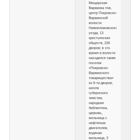
Мещерская
Варжинка тож,
центр Покровско-
Варжинской
волости
Нижнеломовского
уезда, 13
крестьянских
обществ, 226
дворов; в это
время в волости
находился также
поселок
«Покровско-
Варжинского
товарищества»
из 9-ти дворов;
школа
губернского
земства,
народная
библиотека,
церковь,
мельница с
нефтяным
двигателем,
водяная
мельница, 3