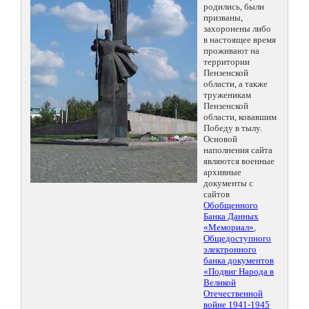
родились, были
призваны,
захоронены либо
в настоящее время
проживают на
территории
Пензенской
области, а также
труженикам
Пензенской
области, ковавшим
Победу в тылу.
Основой
наполнения сайта
являются военные
архивные
документы с
сайтов
Обобщенного
Банка Данных
«Мемориал»
,
Общедоступного
электронного
банка документов
«Подвиг Народа в
Великой
Отечественной
войне 1941-1945