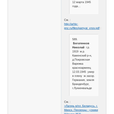
12 марта 1945
года…
См. :
http://arhiv-
pnz.ru/files/pamyat_vnov.pdf
:
589.
Богатенков
Николай
г.р.
1919 м.р.
Каменский р-н,
д.Покровская
Варежка
красноармеец
12.03.1945 умер
в плену м.захор.
Германия, земля
Бранденбург,
г.Луккенвальде
См. :
>Лагерь в/пл. Беларусь. г.
Минск. Пензенцы - узники