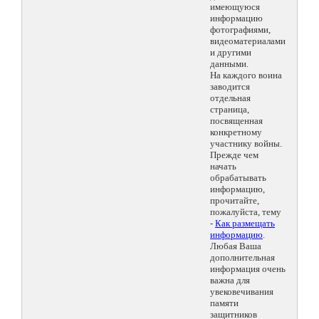
имеющуюся
информацию
фотографиями,
видеоматериалами
и другими
данными.
На каждого воина
заводится
отдельная
страница,
посвященная
конкретному
участнику войны.
Прежде чем
начать
обрабатывать
информацию,
прочитайте,
пожалуйста, тему
-
Как размещать
информацию
.
Любая Ваша
дополнительная
информация очень
важна для
увековечивания
памяти
защитников