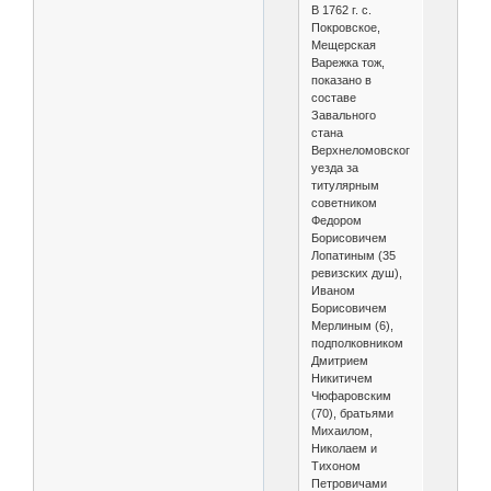
В 1762 г. с.
Покровское,
Мещерская
Варежка тож,
показано в
составе
Завального
стана
Верхнеломовского
уезда за
титулярным
советником
Федором
Борисовичем
Лопатиным (35
ревизских душ),
Иваном
Борисовичем
Мерлиным (6),
подполковником
Дмитрием
Никитичем
Чюфаровским
(70), братьями
Михаилом,
Николаем и
Тихоном
Петровичами