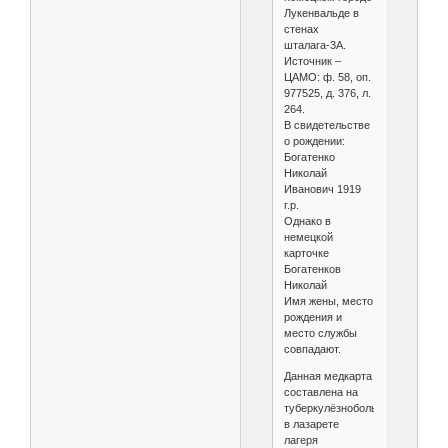
Лукенвальде в
стенах
шталага-3А.
Источник –
ЦАМО: ф. 58, оп.
977525, д. 376, л.
264.
В свидетельстве
о рождении:
Богатенко
Николай
Иванович 1919
г.р.
Однако в
немецкой
карточке
Богатенков
Николай
Имя жены, место
рождения и
место службы
совпадают.
Данная медкарта
составлена на
туберкулёзнобольного
в лазарете
лагеря