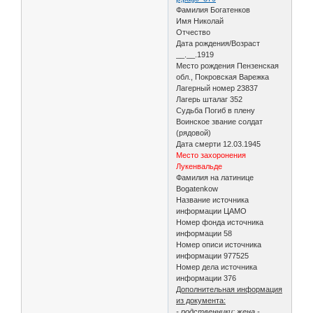
Фамилия Богатенков
Имя Николай
Отчество
Дата рождения/Возраст
__.__.1919
Место рождения Пензенская
обл., Покровская Варежка
Лагерный номер 23837
Лагерь шталаг 352
Судьба Погиб в плену
Воинское звание солдат
(рядовой)
Дата смерти 12.03.1945
Место захоронения
Лукенвальде
Фамилия на латинице
Bogatenkow
Название источника
информации ЦАМО
Номер фонда источника
информации 58
Номер описи источника
информации 977525
Номер дела источника
информации 376
Дополнительная информация
из документа:
- родственники: жена -