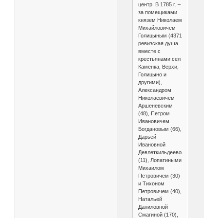
центр. В 1785 г. –
за помещиками
князем Николаем
Михайловичем
Голицыным (4371
ревизская душа
вместе с
крестьянами сел
Каменка, Верхи,
Голицыно и
другими),
Александром
Николаевичем
Аршеневским
(48), Петром
Ивановичем
Богдановым (66),
Дарьей
Ивановной
Девлеткильдеевой
(11), Лопатиными
Михаилом
Петровичем (30)
и Тихоном
Петровичем (40),
Натальей
Даниловной
Смагиной (170),