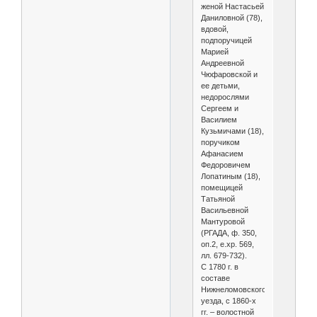
женой Настасьей
Даниловной (78),
вдовой,
подпоручицей
Марией
Андреевной
Чюфаровской и
ее детьми,
недорослями
Сергеем и
Василием
Кузьмичами (18),
поручиком
Афанасием
Федоровичем
Лопатиным (18),
помещицей
Татьяной
Васильевной
Мантуровой
(РГАДА, ф. 350,
оп.2, е.хр. 569,
лл. 679-732).
С 1780 г. в
составе
Нижнеломовского
уезда, с 1860-х
гг. – волостной