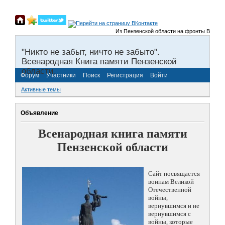
Из Пензенской области на фронты Великой Оте
"Никто не забыт, ничто не забыто".
Всенародная Книга памяти Пензенской
области.
Форум
Участники
Поиск
Регистрация
Войти
Активные темы
Объявление
Всенародная книга памяти
Пензенской области
Сайт посвящается
воинам Великой
Отечественной
войны,
вернувшимся и не
вернувшимся с
войны, которые