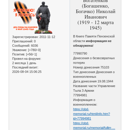
(Богашенко,
Богачко) Николай
Иванович
(1919 - 12 марта
1945)
В Книге Памяти Пензенской
Зарегистрирован
: 2011-11-12
области
информация не
Приглашений:
0
Сообщений:
6036
обнаружена
!
Уважение:
[+780/-0]
77990790
Позитив:
[+56/-1]
Донесения о безвозвратных
Провел на форуме:
потерях
2 месяца 1 день
Последний визит:
Номер донесения 75103
2026-08-04 15:06:25
Тип донесения Донесения о
военнопленных
Дата донесения 19.08.1944
Название части Управление
Тыла 3 Армии
77994981
Информация о
военнопленном:
https://obd-
memorial.ru/html/info.htm?
id=77994981
https://obd-
memorial.ru/memorial/fullim …