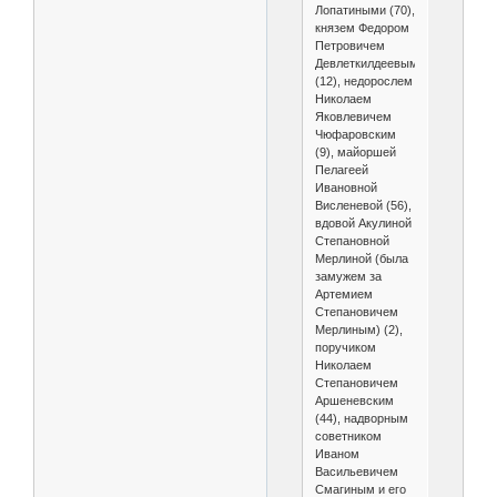
Лопатиными (70),
князем Федором
Петровичем
Девлеткилдеевым
(12), недорослем
Николаем
Яковлевичем
Чюфаровским
(9), майоршей
Пелагеей
Ивановной
Висленевой (56),
вдовой Акулиной
Степановной
Мерлиной (была
замужем за
Артемием
Степановичем
Мерлиным) (2),
поручиком
Николаем
Степановичем
Аршеневским
(44), надворным
советником
Иваном
Васильевичем
Смагиным и его