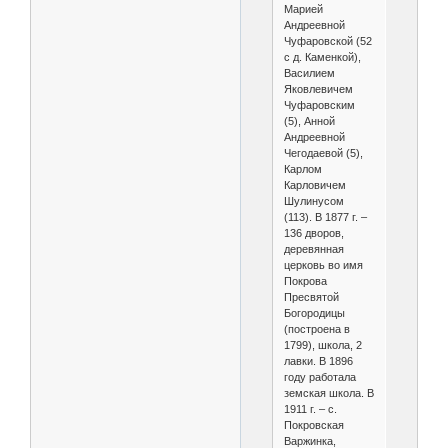
Марией
Андреевной
Чуфаровской (52
с д. Каменкой),
Василием
Яковлевичем
Чуфаровским
(5), Анной
Андреевной
Чегодаевой (5),
Карлом
Карловичем
Шулинусом
(113). В 1877 г. –
136 дворов,
деревянная
церковь во имя
Покрова
Пресвятой
Богородицы
(построена в
1799), школа, 2
лавки. В 1896
году работала
земская школа. В
1911 г. – с.
Покровская
Варжинка,