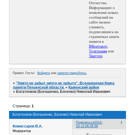
Отечества.
Информацию о
появлении новых
сообщений на
сайте можно
узнавать,
подписавшись на
страничках книги
памяти в
ВКонтакте
,
Телеграмм
или
Твиттер
.
Привет, Гость!
Войдите
или
зарегистрируйтесь
.
»
"Никто не забыт, ничто не забыто". Всенародная Книга
памяти Пензенской области.
»
Каменский район
»
Богатенков (Богашенко, Богачко) Николай Иванович
Страница:
1
Богатенков (Богашенко, Богачко) Николай Иванович
Поделиться
2015-
1
Комиссаров В.А.
10-12 06:35:58
Модератор
Богатенков