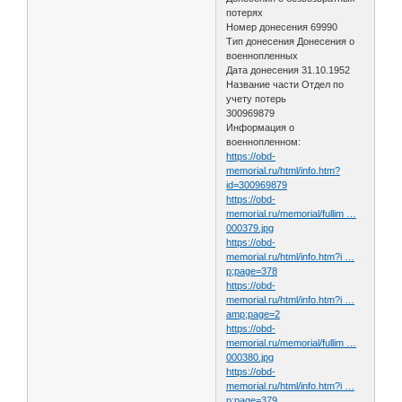
потерях
Номер донесения 69990
Тип донесения Донесения о
военнопленных
Дата донесения 31.10.1952
Название части Отдел по
учету потерь
300969879
Информация о
военнопленном:
https://obd-
memorial.ru/html/info.htm?
id=300969879
https://obd-
memorial.ru/memorial/fullim …
000379.jpg
https://obd-
memorial.ru/html/info.htm?i …
p;page=378
https://obd-
memorial.ru/html/info.htm?i …
amp;page=2
https://obd-
memorial.ru/memorial/fullim …
000380.jpg
https://obd-
memorial.ru/html/info.htm?i …
p;page=379