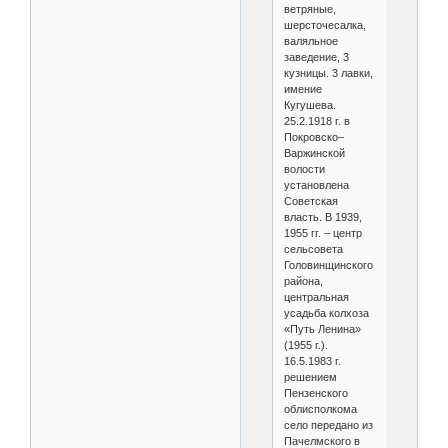
ветряные,
шерсточесалка,
валяльное
заведение, 3
кузницы. 3 лавки,
имение
Кугушева.
25.2.1918 г. в
Покровско–
Варжинской
волости
установлена
Советская
власть. В 1939,
1955 гг. – центр
сельсовета
Головинщинского
района,
центральная
усадьба колхоза
«Путь Ленина»
(1955 г.).
16.5.1983 г.
решением
Пензенского
облисполкома
село передано из
Пачелмского в