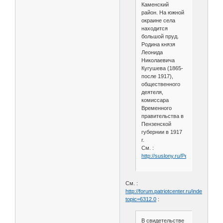
Каменский
район. На южной
окраине села
находится
большой пруд.
Родина князя
Леонида
Николаевича
Кугушева (1865-
после 1917),
общественного
деятеля,
комиссара
Временного
правительства в
Пензенской
губернии в 1917
г.
См. :
http://suslony.ru/Penzagebiet/ka
См. :
http://forum.patriotcenter.ru/index.php?
topic=6312.0
:
В свидетельстве