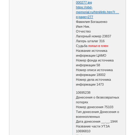
000277.jpg
https://obd-
memorial.ru/html/info.htm?i …
p;page=277
Фамилия Богашенко
Имя Ник.
Отчество
Лагерный номер 23837
Лагерь шталаг 316
Судьба
попал в плен
Название источника
информации ЦАМО
Номер фонда источника
информации 58
Номер описи источника
информации 18002
Номер дела источника
информации 1473
10695238
Донесения о безвозвратных
потерях
Номер донесения 75103
Тип донесения Донесения о
военнопленных
Дата донесения __.__.1944
Название части УТЗА
10696810