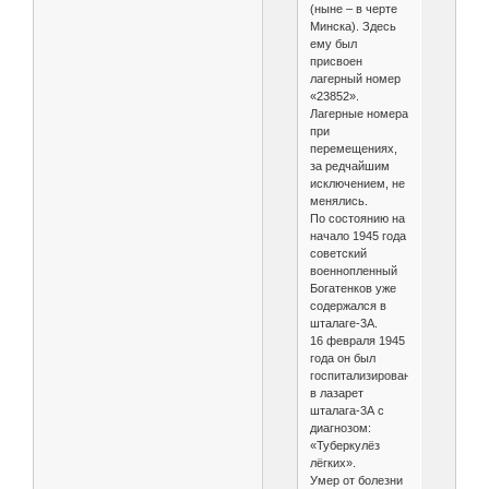
(ныне – в черте
Минска). Здесь
ему был
присвоен
лагерный номер
«23852».
Лагерные номера
при
перемещениях,
за редчайшим
исключением, не
менялись.
По состоянию на
начало 1945 года
советский
военнопленный
Богатенков уже
содержался в
шталаге-3А.
16 февраля 1945
года он был
госпитализирован
в лазарет
шталага-3А с
диагнозом:
«Туберкулёз
лёгких».
Умер от болезни