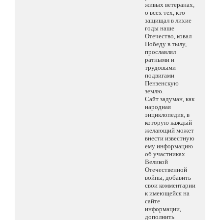
живых ветеранах,
о всех тех, кто
защищал в лихие
годы наше
Отечество, ковал
Победу в тылу,
прославлял
ратными и
трудовыми
подвигами
Пензенскую
землю.
Сайт задуман, как
народная
энциклопедия, в
которую каждый
желающий может
внести известную
ему информацию
об участниках
Великой
Отечественной
войны, добавить
свои комментарии
к имеющейся на
сайте
информации,
дополнить