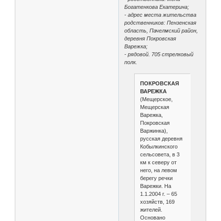
Богатенкова Екатерина;
- адрес места жительства
родственников: Пензенская
область, Пачелмский район,
деревня Покровская
Варежка;
- рядовой. 705 стрелковый
полк.
ПОКРОВСКАЯ
ВАРЕЖКА
(Мещерское,
Мещерская
Варежка,
Покровская
Варжинка),
русская деревня
Кобылкинского
сельсовета, в 3
км к северу от
него, на левом
берегу речки
Варежки. На
1.1.2004 г. – 65
хозяйств, 169
жителей.
Основано