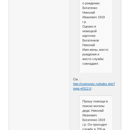
о рождении:
Богатенко
Николай
Иванович 1919
г.р.
Однако в
немецкой
карточке
Богатенков
Николай
Имя жены, место
рождения и
место службы
совпадают.
См. :
http://voenspez.ru/index.php?
topic=6312.0
:
Прошу помощи в
поиске могилы
деда: Николай
Иванович
Богатенко 1919
г.р. Он проходил
службу в 705-м