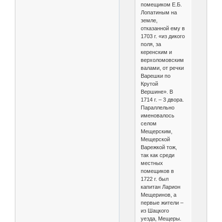
помещиком Е.Б.
Лопатиным на
земле,
отказанной ему в
1703 г. «из дикого
поля, за
керенским и
верхоломовским
валами, от речки
Варешки по
Крутой
Вершине». В
1714 г. – 3 двора.
Параллельно
именовалось
селом
Мещерским,
Мещерской
Варежкой тож,
так как среди
местных
помещиков в
1722 г. был
капитан Ларион
Мещеринов, а
первые жители –
из Шацкого
уезда, Мещеры.