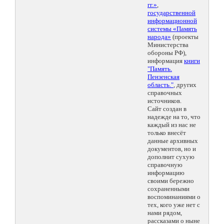
гг.»
,
государственной
информационной
системы «Память
народа»
(проекты
Министерства
обороны РФ),
информация
книги
"Память.
Пензенская
область."
, других
справочных
источников.
Сайт создан в
надежде на то, что
каждый из нас не
только внесёт
данные архивных
документов, но и
дополнит сухую
справочную
информацию
своими бережно
сохраненными
воспоминаниями о
тех, кого уже нет с
нами рядом,
рассказами о ныне