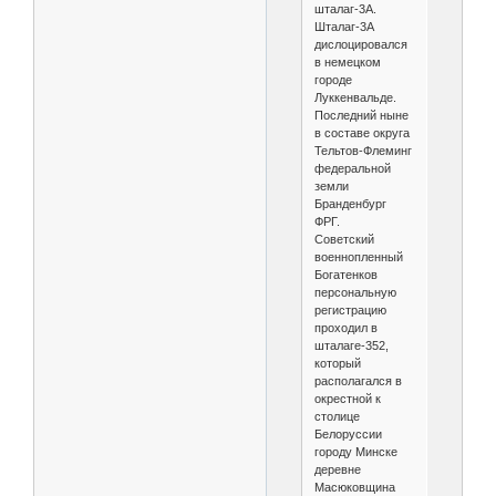
шталаг-3А.
Шталаг-3А
дислоцировался
в немецком
городе
Луккенвальде.
Последний ныне
в составе округа
Тельтов-Флеминг
федеральной
земли
Бранденбург
ФРГ.
Советский
военнопленный
Богатенков
персональную
регистрацию
проходил в
шталаге-352,
который
располагался в
окрестной к
столице
Белоруссии
городу Минске
деревне
Масюковщина