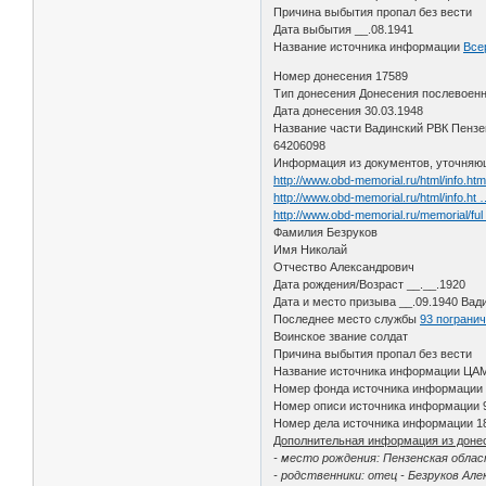
Причина выбытия пропал без вести
Дата выбытия __.08.1941
Название источника информации
Все
Номер донесения 17589
Тип донесения Донесения послевоенн
Дата донесения 30.03.1948
Название части Вадинский РВК Пензе
64206098
Информация из документов, уточняю
http://www.obd-memorial.ru/html/info.h
http://www.obd-memorial.ru/html/info.h
http://www.obd-memorial.ru/memorial/fu
Фамилия Безруков
Имя Николай
Отчество Александрович
Дата рождения/Возраст __.__.1920
Дата и место призыва __.09.1940 Вади
Последнее место службы
93 пограни
Воинское звание солдат
Причина выбытия пропал без вести
Название источника информации ЦА
Номер фонда источника информации
Номер описи источника информации 
Номер дела источника информации 1
Дополнительная информация из доне
- место рождения: Пензенская облас
- родственники: отец - Безруков Але