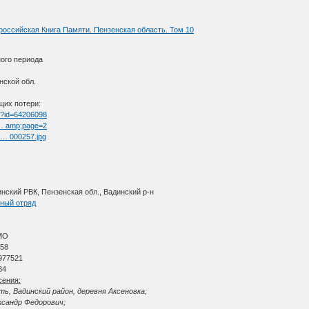
российская Книга Памяти. Пензенская область. Том 10
ого периода
нской обл.
щих потери:
tm?id=64206098
t … amp;page=2
l … 000257.jpg
нский РВК, Пензенская обл., Вадинский р-н
чный отряд
МО
 58
977521
84
сения:
ть, Вадинский район, деревня Аксеновка;
ксандр Федорович;