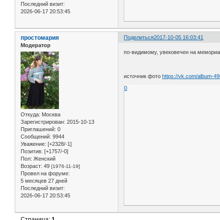
Последний визит:
2026-06-17 20:53:45
простомария
Поделиться
2017-10-05 16:03:41
Модератор
по-видимому, увековечен на мемори
источник фото
https://vk.com/album-
0
Откуда:
Москва
Зарегистрирован
: 2015-10-13
Приглашений:
0
Сообщений:
9944
Уважение:
[+2328/-1]
Позитив:
[+1757/-0]
Пол:
Женский
Возраст:
49
[1976-11-19]
Провел на форуме:
5 месяцев 27 дней
Последний визит:
2026-06-17 20:53:45
Страница:
1