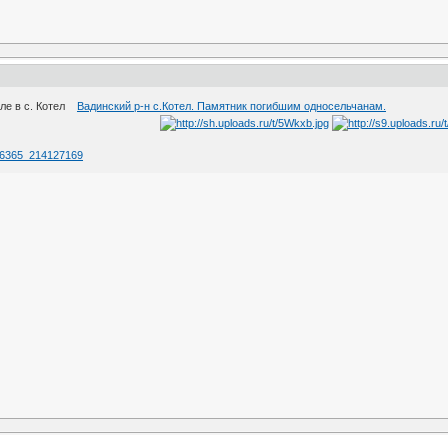
але в с. Котел
Вадинский р-н с.Котел. Памятник погибшим односельчанам.
496365_214127169