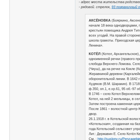
- адрес места жительства родственн
- рядовой. стрелок,
93 пограничный 
АКСЁНОВКА
(Бояркино, Аксено
начале 18 века однодворцами, 
крестьян помещика Андрея Титов
всех угодий. На правой сторон
школа грамоты. Приходская церк
Ленина».
КОТЁЛ
(Котел, Архангельское)
одноименной речки (правого пр
слобода Верхнего Ломова. Село 
(Чиуш), да на речке на Кокле (
Жеравкиной деревни (Каргалейка
оборонительной линии. В 1642
Худяков (В.М. Шаракин). В 1718
ф.350, оп.1, е.хр.61, 95 об.-97
В 1746 – село Котел Верхнеломо
Котел, на ней 2 мельницы, в се
Затем построена каменная церк
После 1861 – волостной центр К
двор.
26.1.1918 г. в Котельской воло
«Котельская», созданная на ба
года Котельский сельсовет упра
Лит.: Державин Е. Село Котёл Ке
См. :
http://suslony.ru/Penzagebi