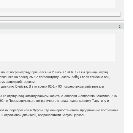
2
 по 93 погранотряду пришёлся на 23 июня 1941г. 177 км границы отряд
ротивника на соседнем 92 погранотряде. Затем бойцы вели тяжёлые бои,
я сумасшедший героизм.
 дивизию Клейста. В это время 92-1 и 93 погранотряды действовали
93-го отряда под командованием капитана Зиновия Осиповича Блюмина, 2-ю -
 92-го Перемышльского пограничного отряда подполковнику Тарутину и
тем их перебросили в Фурсы, где они приостановили продвижение противника.
41-й стрелковой дивизией, оборонявшими Белую Церковь.