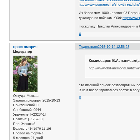
http://www.pogranec.ru/showthread.ph
Из более чем 1000 человек 93 Пограно
докладов по войскам ЮЗФ
http://www
Поскольку Николай Александрович в ба
0
простомария
Поделиться
2015-10-14 12:56:23
Модератор
Комиссаров В.А. написал(а
http://www.obd-memorial.ru/html/
это именной список безвозвратных по
В нём возле "пропал без вести" в авг
Откуда:
Москва
0
Зарегистрирован
: 2015-10-13
Приглашений:
0
Сообщений:
9944
Уважение:
[+2328/-1]
Позитив:
[+1757/-0]
Пол:
Женский
Возраст:
49
[1976-11-19]
Провел на форуме:
5 месяцев 27 дней