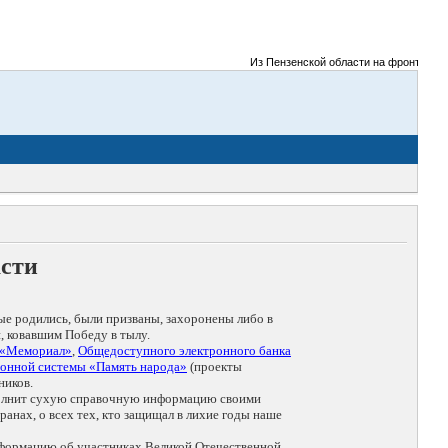
Из Пензенской области на фронты Великой
асти
ые родились, были призваны, захоронены либо в
, ковавшим Победу в тылу.
 «Мемориал»
,
Общедоступного электронного банка
онной системы «Память народа»
(проекты
ников.
дополнит сухую справочную информацию своими
анах, о всех тех, кто защищал в лихие годы наше
нформацию об участниках Великой Отечественной