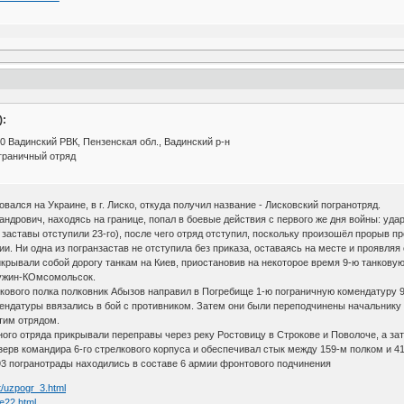
):
0 Вадинский РВК, Пензенская обл., Вадинский р-н
граничный отряд
ался на Украине, в г. Лиско, откуда получил название - Лисковский погранотряд.
ндрович, находясь на границе, попал в боевые действия с первого же дня войны: удар
3 заставы отступили 23-го), после чего отряд отступил, поскольку произошёл прорыв п
ии. Ни одна из погранзастав не отступила без приказа, оставаясь на месте и проявля
икрывали собой дорогу танкам на Киев, приостановив на некоторое время 9-ю танковую
Ружин-КОмсомольсок.
лкового полка полковник Абызов направил в Погребище 1-ю пограничную комендатуру 
мендатуры ввязались в бой с противником. Затем они были переподчинены начальнику
тим отрядом.
чного отряда прикрывали переправы через реку Ростовицу в Строкове и Поволоче, а за
зерв командира 6-го стрелкового корпуса и обеспечивал стык между 159-м полком и 
и 93 погранотрады находились в составе 6 армии фронтового подчинения
t/uzpogr_3.html
e22.html