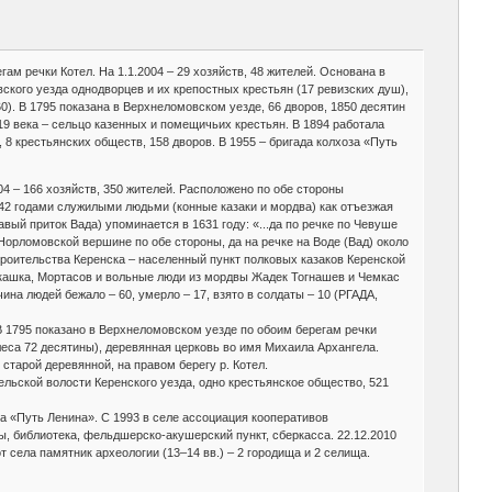
егам речки Котел. На 1.1.2004 – 29 хозяйств, 48 жителей. Основана в
ского уезда однодворцев и их крепостных крестьян (17 ревизских душ),
60). В 1795 показана в Верхнеломовском уезде, 66 дворов, 1850 десятин
19 века – сельцо казенных и помещичьих крестьян. В 1894 работала
 8 крестьянских обществ, 158 дворов. В 1955 – бригада колхоза «Путь
004 – 166 хозяйств, 350 жителей. Расположено по обе стороны
642 годами служилыми людьми (конные казаки и мордва) как отъезжая
вый приток Вада) упоминается в 1631 году: «...да по речке по Чевуше
 Норломовской вершине по обе стороны, да на речке на Воде (Вад) около
строительства Керенска – населенный пункт полковых казаков Керенской
кашка, Мортасов и вольные люди из мордвы Жадек Тогнашев и Чемкас
чина людей бежало – 60, умерло – 17, взято в солдаты – 10 (РГАДА,
. В 1795 показано в Верхнеломовском уезде по обоим берегам речки
 леса 72 десятины), деревянная церковь во имя Михаила Архангела.
старой деревянной, на правом берегу р. Котел.
тельской волости Керенского уезда, одно крестьянское общество, 521
оза «Путь Ленина». С 1993 в селе ассоциация кооперативов
ы, библиотека, фельдшерско-акушерский пункт, сберкасса. 22.12.2010
т села памятник археологии (13–14 вв.) – 2 городища и 2 селища.