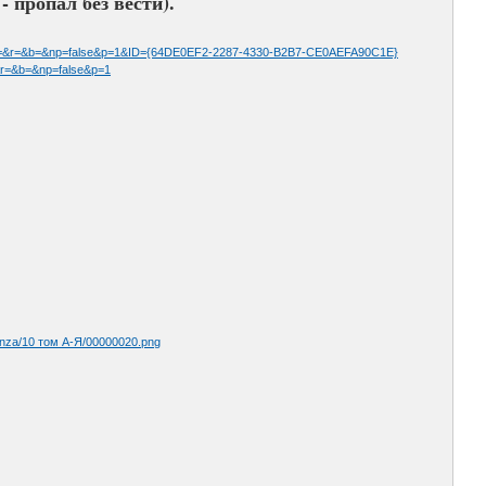
 пропал без вести).
r=&b=&np=false&p=1&ID={64DE0EF2-2287-4330-B2B7-CE0AEFA90C1E}
=&b=&np=false&p=1
nza/10 том А-Я/00000020.png