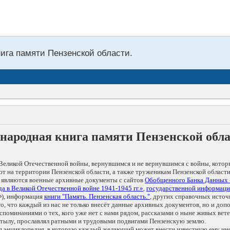
нига памяти Пензенской области.
народная книга памяти Пензенской обл
Великой Отечественной войны, вернувшимся и не вернувшимся с войны, котор
т на территории Пензенской области, а также труженикам Пензенской области
 являются военные архивные документы с сайтов
Обобщенного Банка Данных
а в Великой Отечественной войне 1941-1945 гг.»
,
государственной информаци
), информация
книги "Память. Пензенская область."
, других справочных источ
 то, что каждый из нас не только внесёт данные архивных документов, но и 
оминаниями о тех, кого уже нет с нами рядом, рассказами о ныне живых ветер
в тылу, прославлял ратными и трудовыми подвигами Пензенскую землю.
ая энциклопедия, в которую каждый желающий может внести известную ему и