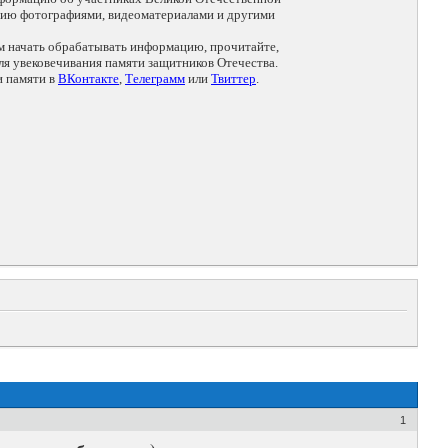
цию фотографиями, видеоматериалами и другими
ем начать обрабатывать информацию, прочитайте,
я увековечивания памяти защитников Отечества.
и памяти в
ВКонтакте
,
Телеграмм
или
Твиттер
.
1