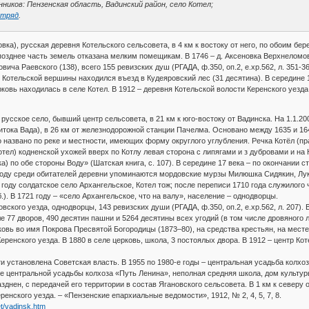
иков: Пензенская область, Вадинский район, село Котел;
отряд
.
вка), русская деревня Котельского сельсовета, в 4 км к востоку от него, по обоим бер
позднее часть земель отказана мелким помещикам. В 1746 – д. Аксеновка Верхнеломов
ича Раевского (138), всего 155 ревизских душ (РГАДА, ф.350, оп.2, е.хр.562, л. 351-3
е Котельской вершины находился въезд в Кудеяровский лес (31 десятина). В середине 
овь находилась в селе Котел. В 1912 – деревня Котельской волости Керенского уезда,
, русское село, бывший центр сельсовета, в 21 км к юго-востоку от Вадинска. На 1.1.2
итока Вада), в 26 км от железнодорожной станции Пачелма. Основано между 1635 и 1
названо по реке и местности, имеющих форму округлого углубления. Речка Котёл (пра
Котел) кодненской ухожей вверх по Котлу левая сторона с липягами и з дубровами и на
) по обе стороны Воду» (Шатская книга, с. 107). В середине 17 века – по окончании 
 году среди обитателей деревни упоминаются мордовские мурзы Милюшка Сидякин, Лу
 году солдатское село Архангельское, Котел тож; после переписи 1710 года служилого 
 об.). В 1721 году – «село Архангельское, что на валу», население – однодворцы.
вского уезда, однодворцы, 143 ревизских души (РГАДА, ф.350, оп.2, е.хр.562, л. 207)
ле 77 дворов, 490 десятин пашни и 5264 десятины всех угодий (в том числе дровяного
овь во имя Покрова Пресвятой Богородицы (1873–80), на средства крестьян, на месте 
еренского уезда. В 1880 в селе церковь, школа, 3 постоялых двора. В 1912 – центр Ко
сти установлена Советская власть. В 1955 по 1980-е годы – центральная усадьба колх
зе центральной усадьбы колхоза «Путь Ленина», неполная средняя школа, дом культур
зднен, с передачей его территории в состав Ягановского сельсовета. В 1 км к северу о
ренского уезда. – «Пензенские епархиальные ведомости», 1912, № 2, 4, 5, 7, 8.
et/vadinsk.htm