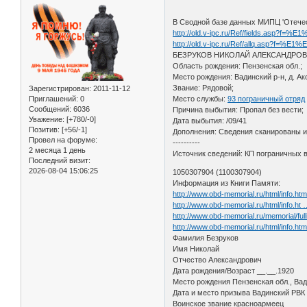
В Сводной базе данных МИПЦ 'Отече
http://old.v-ipc.ru/Ref/fields.
http://old.v-ipc.ru/Ref/allq.as
БЕЗРУКОВ НИКОЛАЙ АЛЕКСАНДРОВИЧ,
Область рождения: Пензенская обл.;
Место рождения: Вадинский р-н, д. Ак
Звание: Рядовой;
Зарегистрирован
: 2011-11-12
Приглашений:
0
Место службы:
93 пограничный отряд
Сообщений:
6036
Причина выбытия: Пропал без вести;
Уважение:
[+780/-0]
Дата выбытия: /09/41
Позитив:
[+56/-1]
Дополнения: Сведения сканированы из
Провел на форуме:
----------
2 месяца 1 день
Источник сведений: КП пограничных 
Последний визит:
2026-08-04 15:06:25
1050307904 (1100307904)
Информация из Книги Памяти:
http://www.obd-memorial.ru/html/info.h
http://www.obd-memorial.ru/html/info.h
http://www.obd-memorial.ru/memorial
http://www.obd-memorial.ru/html/info.h
Фамилия Безруков
Имя Николай
Отчество Александрович
Дата рождения/Возраст __.__.1920
Место рождения Пензенская обл., Вади
Дата и место призыва Вадинский РВК
Воинское звание красноармеец