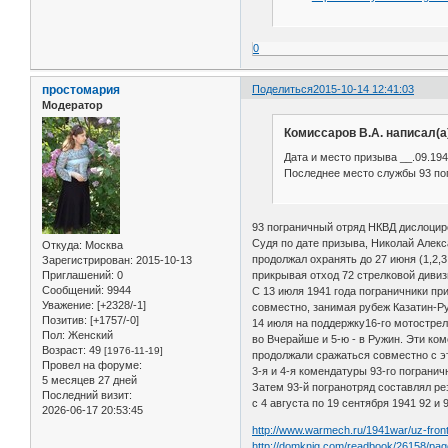
0
простомария
Поделиться
2015-10-14 12:41:03
Модератор
Комиссаров В.А. написал(а
Дата и место призыва __.09.194
Последнее место службы 93 по
93 пограничный отряд НКВД дислоциров
Судя по дате призыва, Николай Алекса
Откуда:
Москва
продолжал охранять до 27 июня (1,2,
Зарегистрирован
: 2015-10-13
Приглашений:
0
прикрывая отход 72 стрелковой дивиз
Сообщений:
9944
С 13 июля 1941 года пограничники пр
Уважение:
[+2328/-1]
совместно, занимая рубеж Казатин-
Позитив:
[+1757/-0]
14 июля на поддержку16-го мотостре
Пол:
Женский
во Вчерайше и 5-ю - в Ружин. Эти ко
Возраст:
49
[1976-11-19]
продолжали сражаться совместно с э
Провел на форуме:
3-я и 4-я комендатуры 93-го пограни
5 месяцев 27 дней
Затем 93-й погранотряд составлял ре
Последний визит:
с 4 августа по 19 сентября 1941 92 
2026-06-17 20:53:45
http://www.warmech.ru/1941war/uz-fron
http://domknig.com/readbook/26158/pag