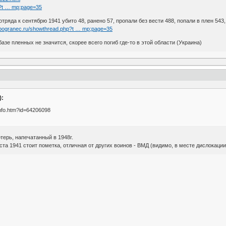
p?t … mp;page=35
тряда к сентябрю 1941 убито 48, ранено 57, пропали без вести 488, попали в плен 543
.pogranec.ru/showthread.php?t … mp;page=35
зе пленных не значится, скорее всего погиб где-то в этой области (Украина)
):
info.htm?id=64206098
терь, напечатанный в 1948г.
уста 1941 стоит пометка, отличная от других воинов - ВМД (видимо, в месте дислокаци