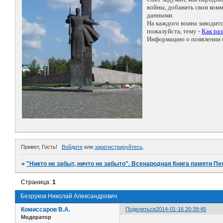
войны, добавить свои ко
данными.
На каждого воина заводит
пожалуйста, тему -
Как ра
Информацию о появлении н
Привет, Гость!
Войдите
или
зарегистрируйтесь
.
»
"Никто не забыт, ничто не забыто". Всенародная Книга памяти Пе
Страница:
1
Безруков Николай Александрович
Комиссаров В.А.
Поделиться
2014-01-16 20:39:45
Модератор