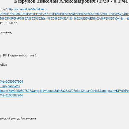
Безруков Николай Александрович (1920 - 8.1941 -
ство'
http://ipc.antat.ru/Ref/all.asp:
asp?f=%E1%E5%E7%F0%F3%EA%EE%E2&s=%ED%E8%EA*&l=%E0%EB%E5%EA%F1%E0*&y=&m=&
p?f=%E1%E5%E7%F0%F3%EA%EE%E2&s=%ED%E8%EA*&l=%E0%EB%E5%EA%F1%E0*&y=&m=&r
 1920 г.р.
сеновка;
: КП Погранвойск, том 1.
войск
tm?id=1050307904
t … mp;page=20
/fullimage?id=1050307897&amp;id1=4acea3afb6a26a3f07e3a124ca42d4e7&amp;path=KPVS/Pe
tm?id=1100307904
нский р-н, д. Аксеновка