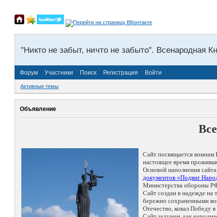
"Никто не забыт, ничто не забыто". Всенародная К
Форум
Участники
Поиск
Регистрация
Войти
Активные темы
Объявление
Все
Сайт посвящается воинам 
настоящее время проживаю
Основой наполнения сайта
документов «Подвиг Народ
Министерства обороны РФ
Сайт создан в надежде на
бережно сохраненными восп
Отечество, ковал Победу 
Сайт задуман, как народн