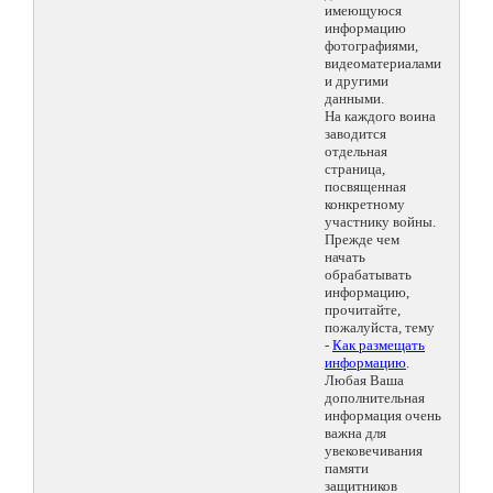
имеющуюся
информацию
фотографиями,
видеоматериалами
и другими
данными.
На каждого воина
заводится
отдельная
страница,
посвященная
конкретному
участнику войны.
Прежде чем
начать
обрабатывать
информацию,
прочитайте,
пожалуйста, тему
-
Как размещать
информацию
.
Любая Ваша
дополнительная
информация очень
важна для
увековечивания
памяти
защитников