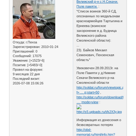
Велижский р-н с.Н.Секачи.
Поле памяти.
:
"Список воинов 360-й СД,
опознанных по медальонам
красноармейцев Тартыгина и
Ернеева (воинское
захоронение в д. Будница
Велижского района
Смоленской области):
Откуда:
г.Пенза
...
Зарегистрирован
: 2010-01-24
23). Байков Михаил
Приглашений:
0
Семенович, Пензенская
Сообщений:
17075
область"
Уважение:
[+1523/-6]
Позитив:
[+5483/-0]
Увековечен 28.09.2013г. на
Провел на форуме:
Поле Памяти у д.Нижние
9 месяцев 22 дня
Секачи Велижского р-на
Последний визит:
Смоленской области
2026-07-08 15:06:26
http://soldat.ru/forum/viewtopic.php?
f= … p;start=50
,
http://soldat.ru/forum/download/file.ph
… ;mode=view
:
Информация из донесения о
безвозвратных потерях
http://obd-
memorial.ru/html/info.htm?