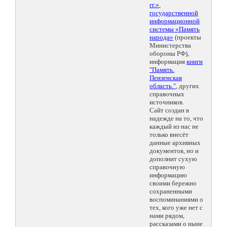
гг.»
,
государственной
информационной
системы «Память
народа»
(проекты
Министерства
обороны РФ),
информация
книги
"Память.
Пензенская
область."
, других
справочных
источников.
Сайт создан в
надежде на то, что
каждый из нас не
только внесёт
данные архивных
документов, но и
дополнит сухую
справочную
информацию
своими бережно
сохраненными
воспоминаниями о
тех, кого уже нет с
нами рядом,
рассказами о ныне