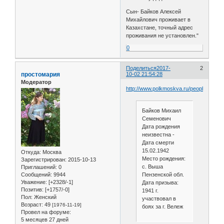
Сын- Байков Алексей
Михайлович проживает в
Казахстане, точный адрес
проживания не установлен."
0
Поделиться
2017-
2
простомария
10-02 21:54:28
Модератор
http://www.polkmoskva.ru/people/97931
Байков Михаил
Семенович
Дата рождения
неизвестна -
Дата смерти
15.02.1942
Откуда:
Москва
Меcто рождения:
Зарегистрирован
: 2015-10-13
с. Выша
Приглашений:
0
Пензенской обл.
Сообщений:
9944
Уважение:
[+2328/-1]
Дата призыва:
Позитив:
[+1757/-0]
1941 г.
Пол:
Женский
участвовал в
Возраст:
49
[1976-11-19]
боях за г. Вележ
Провел на форуме:
5 месяцев 27 дней