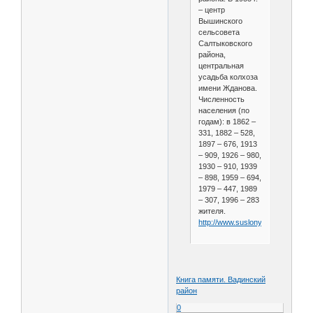
– центр
Вышинского
сельсовета
Салтыковского
района,
центральная
усадьба колхоза
имени Жданова.
Численность
населения (по
годам): в 1862 –
331, 1882 – 528,
1897 – 676, 1913
– 909, 1926 – 980,
1930 – 910, 1939
– 898, 1959 – 694,
1979 – 447, 1989
– 307, 1996 – 283
жителя.
http://www.suslony.ru/Penzagebi
Книга памяти. Вадинский
район
0