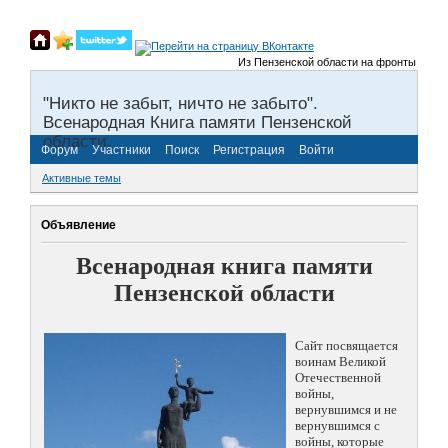
Из Пензенской области на фронты Великой 
"Никто не забыт, ничто не забыто".
Всенародная Книга памяти Пензенской
области.
Форум
Участники
Поиск
Регистрация
Войти
Активные темы
Объявление
Всенародная книга памяти
Пензенской области
Сайт посвящается
воинам Великой
Отечественной
войны,
вернувшимся и не
вернувшимся с
войны, которые