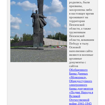
родились, были
призваны,
захоронены либо
в настоящее время
проживают на
территории
Пензенской
области, а также
труженикам
Пензенской
области, ковавшим
Победу в тылу.
Основой
наполнения сайта
являются военные
архивные
документы с
сайтов
Обобщенного
Банка Данных
«Мемориал»
,
Общедоступного
электронного
банка документов
«Подвиг Народа в
Великой
Отечественной
войне 1941-1945