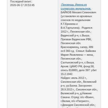
Последний визит:
,Пензенцы. Имена из
2026-06-17 20:53:45
солдатских медальонов.
БАЙКОВ Михаил Семенович
(установлен из архивных
списков по медальонам
К.Т.Ернеева и
В.А.Тартыгина). Родился:
1912 г., Пензенская обл.,
Вадинский р-н, с.Выша.
Призван Вадинским РВК,
Пензенская обл.
Красноармеец, сапер, 489
осб 360 сд. Семья: Байкова
Мария Яковлевна — жена,
Пензенская обл.,
Салтыковский р-н, с.Выша.
Архив: ЦАМО РФ, фонд 58,
опись 818883, дело 397: убит
15.2.1942.
Найден: июль 2012 г.,
Смоленская обл., Велижский
р-н, ур.Базна. Захоронен:
28.9.2013 г., Смоленская обл.,
Велижский р-н, д.Нижние
Секачи. Отряд: п/о «Воин»,
г.Велиж, п/о «Патриот»,
г.Демидов Смоленской обл.;