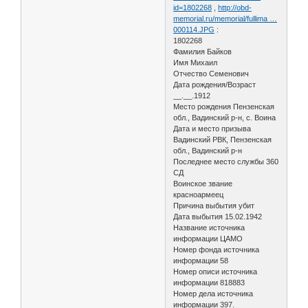
id=1802268
,
http://obd-
memorial.ru/memorial/fullima …
000114.JPG
:
1802268
Фамилия Байков
Имя Михаил
Отчество Семенович
Дата рождения/Возраст
__.__.1912
Место рождения Пензенская
обл., Вадинский р-н, с. Воина
Дата и место призыва
Вадинский РВК, Пензенская
обл., Вадинский р-н
Последнее место службы 360
СД
Воинское звание
красноармеец
Причина выбытия убит
Дата выбытия 15.02.1942
Название источника
информации ЦАМО
Номер фонда источника
информации 58
Номер описи источника
информации 818883
Номер дела источника
информации 397.