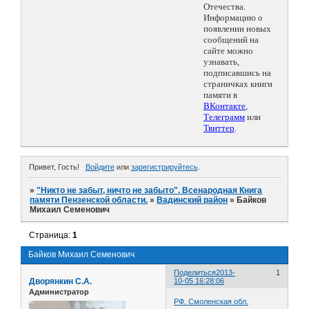
Отечества.
Информацию о
появлении новых
сообщений на
сайте можно
узнавать,
подписавшись на
страничках книги
памяти в
ВКонтакте
,
Телеграмм
или
Твиттер
.
Привет, Гость!
Войдите
или
зарегистрируйтесь
.
»
"Никто не забыт, ничто не забыто". Всенародная Книга
памяти Пензенской области.
»
Вадинский район
»
Байков
Михаил Семенович
Страница:
1
Байков Михаил Семенович
Поделиться
2013-
1
Дворянкин С.А.
10-05 16:28:06
Администратор
РФ. Смоленская обл.