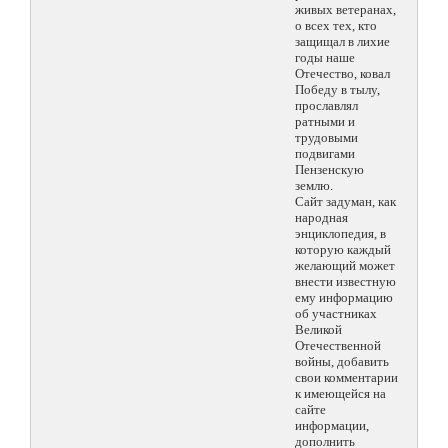
живых ветеранах,
о всех тех, кто
защищал в лихие
годы наше
Отечество, ковал
Победу в тылу,
прославлял
ратными и
трудовыми
подвигами
Пензенскую
землю.
Сайт задуман, как
народная
энциклопедия, в
которую каждый
желающий может
внести известную
ему информацию
об участниках
Великой
Отечественной
войны, добавить
свои комментарии
к имеющейся на
сайте
информации,
дополнить