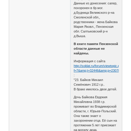
Данные из донесения: сапер,
похоронен в бр.мог.
д.Будница Велижского р-на
Смоленской обл.,
родственники - жена Байкова
Мария Яковл., Пензенская
обл. Салтыковский р-н
д.Выша.
В книге памяти Пензенской
области данные не
найдены.
Информация с сайта
http://soldat.ru/forum/viewtopic.php?
f=7&amp;t=32446&amp;p=230782&amp;h
:
"23. Байков Михаил
Семёнович 1912 г.р..
В браке имелось двое детей.
Дочь Байкова Евдокия
Михайловна 1938 г.р.
проживает во Владимирской
области, г. Юрьев-Польский.
Она также знает о
захоронении отца. Её сын на
протяжении 5 лет приезжает
на могилу деда.