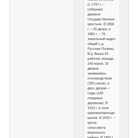
(с 1797 г. –
губернии)
деревня
государственных
крестьян. В 1858
г. – 43 двора, в
1882 г. – 79,
земельный надел
общий с д.
Русские Поляны.
В д. Выша 43
рабочих лошади,
140 коров; 18
дворов
занимались
пчеловодством
(326 ульев), в
двух дворах –
сады (140
плодовых
деревьев). В
1913 г. в селе
церковноприходская
школа. В 1933 г. –
центр
сельсовета
Керенского
района. В 1955 г.