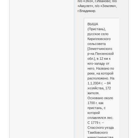
п/о «Эхо», г.Иваново; п/о
«Амулет», п/о «Земляк»,
г.Владимир.
ВЫША
(Пристань),
русское село
Кирилловского
сельсовета
[Земетчинского
р-на Пензенской
обл.], в 12 км к
юго-западу от
него. Названо по
реке, на которой
расположено. На
1.1.2004 г. – 84
хозяйства, 172
жителя.
Основано около
1700 г. как
пристань, с
которой
сплавлялся лес.
С 1779 г. –
Спасского уезда
Тамбовского
наместничества