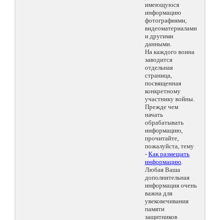
имеющуюся
информацию
фотографиями,
видеоматериалами
и другими
данными.
На каждого воина
заводится
отдельная
страница,
посвященная
конкретному
участнику войны.
Прежде чем
начать
обрабатывать
информацию,
прочитайте,
пожалуйста, тему
-
Как размещать
информацию
.
Любая Ваша
дополнительная
информация очень
важна для
увековечивания
памяти
защитников