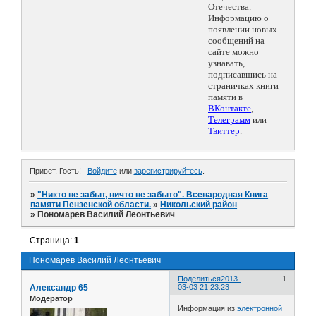
Отечества.
Информацию о
появлении новых
сообщений на
сайте можно
узнавать,
подписавшись на
страничках книги
памяти в
ВКонтакте
,
Телеграмм
или
Твиттер
.
Привет, Гость!
Войдите
или
зарегистрируйтесь
.
»
"Никто не забыт, ничто не забыто". Всенародная Книга
памяти Пензенской области.
»
Никольский район
»
Пономарев Василий Леонтьевич
Страница:
1
Пономарев Василий Леонтьевич
Поделиться
2013-
1
Александр 65
03-03 21:23:23
Модератор
Информация из
электронной