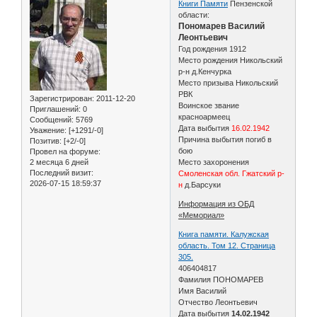
Книги Памяти
Пензенской
области:
Пономарев Василий
Леонтьевич
Год рождения 1912
Место рождения Никольский
р-н д.Кенчурка
Место призыва Никольский
РВК
Зарегистрирован
: 2011-12-20
Воинское звание
Приглашений:
0
красноармеец
Сообщений:
5769
Дата выбытия
16.02.1942
Уважение:
[+1291/-0]
Причина выбытия погиб в
Позитив:
[+2/-0]
бою
Провел на форуме:
2 месяца 6 дней
Место захоронения
Последний визит:
Смоленская обл. Гжатский р-
2026-07-15 18:59:37
н
д.Барсуки
Информация из ОБД
«Мемориал»
Книга памяти. Калужская
область. Том 12. Страница
305.
406404817
Фамилия ПОНОМАРЕВ
Имя Василий
Отчество Леонтьевич
Дата выбытия
14.02.1942