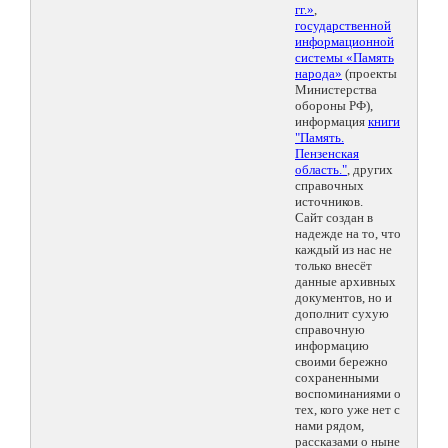
гг.»
,
государственной
информационной
системы «Память
народа»
(проекты
Министерства
обороны РФ),
информация
книги
"Память.
Пензенская
область."
, других
справочных
источников.
Сайт создан в
надежде на то, что
каждый из нас не
только внесёт
данные архивных
документов, но и
дополнит сухую
справочную
информацию
своими бережно
сохраненными
воспоминаниями о
тех, кого уже нет с
нами рядом,
рассказами о ныне