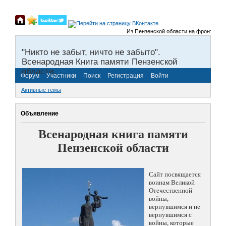
Из Пензенской области на фронты Велик
"Никто не забыт, ничто не забыто".
Всенародная Книга памяти Пензенской
области.
Форум
Участники
Поиск
Регистрация
Войти
Активные темы
Объявление
Всенародная книга памяти
Пензенской области
Сайт посвящается
воинам Великой
Отечественной
войны,
вернувшимся и не
вернувшимся с
войны, которые