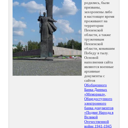
родились, были
призваны,
захоронены либо
в настоящее время
проживают на
территории
Пензенской
области, а также
труженикам
Пензенской
области, ковавшим
Победу в тылу.
Основой
наполнения сайта
являются военные
архивные
документы с
сайтов
Обобщенного
Банка Данных
«Мемориал»
,
Общедоступного
электронного
банка документов
«Подвиг Народа в
Великой
Отечественной
войне 1941-1945