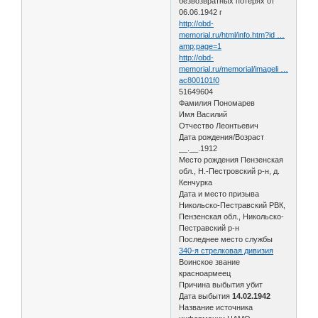
безвозвратных потерях от
06.06.1942 г
http://obd-
memorial.ru/html/info.htm?id …
amp;page=1
http://obd-
memorial.ru/memorial/imageli …
ac800101f0
51649604
Фамилия Пономарев
Имя Василий
Отчество Леонтьевич
Дата рождения/Возраст
__.__.1912
Место рождения Пензенская
обл., Н.-Пестровский р-н, д.
Кенчурка
Дата и место призыва
Никольско-Пестравский РВК,
Пензенская обл., Никольско-
Пестравский р-н
Последнее место службы
340-я стрелковая дивизия
Воинское звание
красноармеец
Причина выбытия убит
Дата выбытия
14.02.1942
Название источника