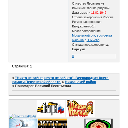
Отчество Леонтьевич
Воинское звание рядовой
Дата смерти
11.02.1942
Страна захоронения Россия
Регион захоронения
Калужская обл.
Место захоронения
Мосальский р-н, восточная
окраина д. Сычево
Откуда перезахоронен
д.
Барсуки
0
Страница:
1
»
"Никто не забыт, ничто не забыто". Всенародная Книга
памяти Пензенской области.
»
Никольский район
»
Пономарев Василий Леонтьевич