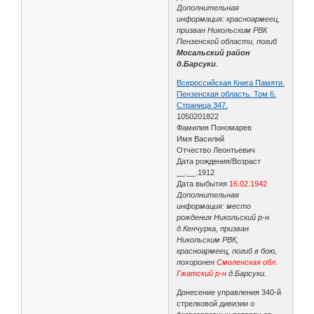
Дополнительная
информация: красноармеец,
призван Никольским РВК
Пензенской области, погиб
Мосальский район
д.Барсуки
.
Всероссийская Книга Памяти.
Пензенская область. Том 6.
Страница 347.
1050201822
Фамилия Пономарев
Имя Василий
Отчество Леонтьевич
Дата рождения/Возраст
__.__.1912
Дата выбытия
16.02.1942
Дополнительная
информация: место
рождения Никольский р-н
д.Кенчурка, призван
Никольским РВК,
красноармеец, погиб в бою,
похоронен
Смоленская обл.
Гжатский р-н
д.Барсуки.
Донесение управления 340-й
стрелковой дивизии о