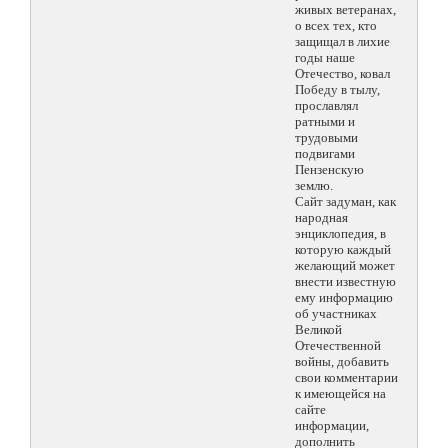
живых ветеранах,
о всех тех, кто
защищал в лихие
годы наше
Отечество, ковал
Победу в тылу,
прославлял
ратными и
трудовыми
подвигами
Пензенскую
землю.
Сайт задуман, как
народная
энциклопедия, в
которую каждый
желающий может
внести известную
ему информацию
об участниках
Великой
Отечественной
войны, добавить
свои комментарии
к имеющейся на
сайте
информации,
дополнить