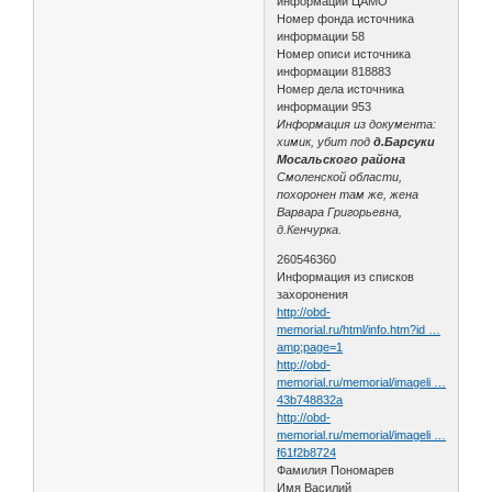
информации ЦАМО
Номер фонда источника
информации 58
Номер описи источника
информации 818883
Номер дела источника
информации 953
Информация из документа:
химик, убит под
д.Барсуки
Мосальского района
Смоленской области,
похоронен там же, жена
Варвара Григорьевна,
д.Кенчурка.
260546360
Информация из списков
захоронения
http://obd-
memorial.ru/html/info.htm?id …
amp;page=1
http://obd-
memorial.ru/memorial/imageli …
43b748832a
http://obd-
memorial.ru/memorial/imageli …
f61f2b8724
Фамилия Пономарев
Имя Василий