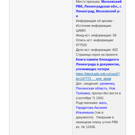
Место призыва:
Московский
РВК, Ленинградская обл., г.
Ленинград, Московский р-
н
Информация об архиве -
Источник информации:
ЦАМО
Фонд ист. информации: 58
Опись ист. информации:
977520
Дело ист. информации: 602
Страница героя на проекте:
Книга памяти блокадного
Ленинграда в документах,
уточняющих потери
:
https://blockade.spb.ru/card/?
id=147773 … pmt_detail
Доп. сведения:
уроженец
Пензенская область, Нов.
Толковка
; пропал без вести в
(сентябре ?) 1942.
Родственники:
мать,
Герадотова Аксиния
Ильинишна
(так в
документе). Умершим в
немецком плену учтен РВК
вх. № 12436.