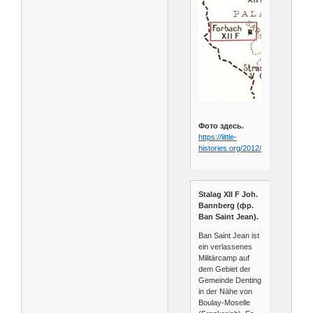
Фото здесь.
https://little-
histories.org/2012/11/11/stalag/
Stalag XII F Joh.
Bannberg (фр.
Ban Saint Jean).
Ban Saint Jean ist
ein verlassenes
Militärcamp auf
dem Gebiet der
Gemeinde Denting
in der Nähe von
Boulay-Moselle