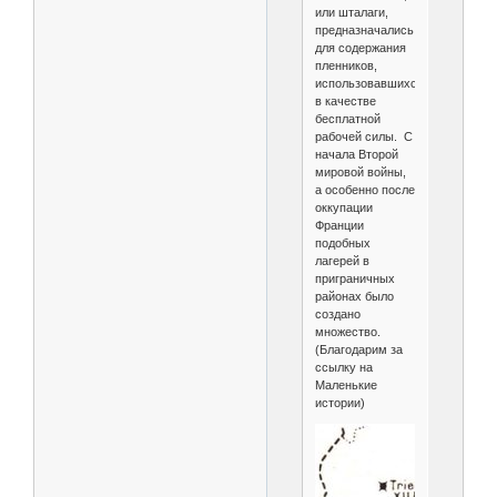
или шталаги,
предназначались
для содержания
пленников,
использовавшихся
в качестве
бесплатной
рабочей силы. С
начала Второй
мировой войны,
а особенно после
оккупации
Франции
подобных
лагерей в
приграничных
районах было
создано
множество.
(Благодарим за
ссылку на
Маленькие
истории)