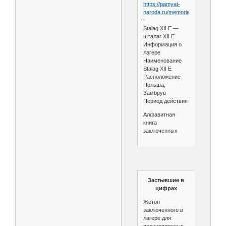
https://pamyat-
naroda.ru/memorial/camp/1335
:
Stalag XII E —
шталаг XII E
Информация о
лагере
Наименование
Stalag XII E
Расположение
Польша,
Замбрув
Период действия
Алфавитная
книга
заключенных
Застывшие в
цифрах
Жетон
заключенного в
лагере для
военнопленных