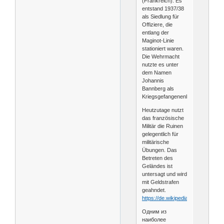
(Frankreich). Es
entstand 1937/38
als Siedlung für
Offiziere, die
entlang der
Maginot-Linie
stationiert waren.
Die Wehrmacht
nutzte es unter
dem Namen
Johannis
Bannberg als
Kriegsgefangenenlager.
Heutzutage nutzt
das französische
Militär die Ruinen
gelegentlich für
militärische
Übungen. Das
Betreten des
Geländes ist
untersagt und wird
mit Geldstrafen
geahndet.
https://de.wikipedia.org/wiki/Ban
Одним из
наиболее