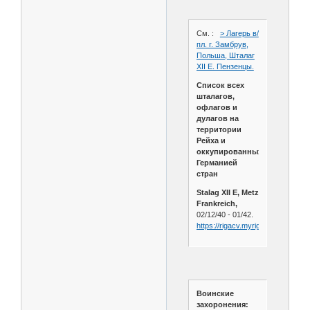
См. :
> Лагерь в/
пл. г. Замбрув,
Польша, Шталаг
XII Е. Пензенцы.
Список всех
шталагов,
офлагов и
дулагов на
территории
Рейха и
оккупированных
Германией
стран
Stalag XII E, Metz
Frankreich,
02/12/40 - 01/42.
https://rigacv.myriga.info/salaspil
Воинские
захоронения: