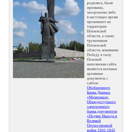
родились, были
призваны,
захоронены либо
в настоящее время
проживают на
территории
Пензенской
области, а также
труженикам
Пензенской
области, ковавшим
Победу в тылу.
Основой
наполнения сайта
являются военные
архивные
документы с
сайтов
Обобщенного
Банка Данных
«Мемориал»
,
Общедоступного
электронного
банка документов
«Подвиг Народа в
Великой
Отечественной
войне 1941-1945