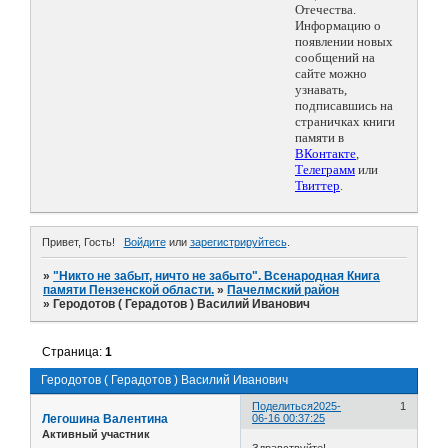
Отечества.
Информацию о
появлении новых
сообщений на
сайте можно
узнавать,
подписавшись на
страничках книги
памяти в
ВКонтакте
,
Телеграмм
или
Твиттер
.
Привет, Гость!
Войдите
или
зарегистрируйтесь
.
»
"Никто не забыт, ничто не забыто". Всенародная Книга
памяти Пензенской области.
»
Пачелмский район
»
Геродотов ( Герадотов ) Василий Иванович
Страница:
1
Геродотов ( Герадотов ) Василий Иванович
Поделиться
2025-
1
Легошина Валентина
06-16 00:37:25
Активный участник
Здравствуйте!