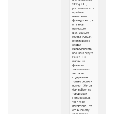
Stalag XII F,
располагавшегося
в районе
нынешнего
французского, а
в те годы
немецкого
шахтерского
города Форбах,
входившего в
состав
Висбаденского
военного округа
Рейха. Ни
имени, ни
фамилии
заключенного
жетон не
содержал —
только серию и
номер. Жетон
был найден на
территории
Подмосковья,
так что не
исключено, что
его бывшему
обладателю —