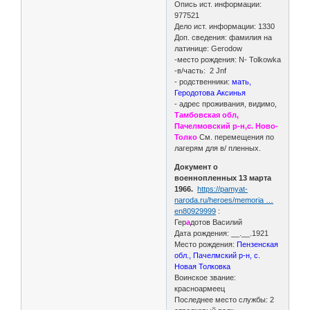
Опись ист. информации:
977521
Дело ист. информации: 1330
Доп. сведения: фамилия на
латинице: Gerodow
-место рождения: N- Tolkowka
-в/часть: 2 Jnf
- родственники:
мать,
Геродотова Аксинья
- адрес проживания, видимо,
Тамбовская обл,
Пачелмовский р-н,с. Ново-
Толко
См. перемещения по
лагерям для в/ пленных.
Документ о
военнопленных 13 марта
1966.
https://pamyat-
naroda.ru/heroes/memoria …
en80929999
:
Гер
а
дотов Василий
Дата рождения: __.__.1921
Место рождения:
Пензенская
обл., Пачелмский р-н, с.
Новая Толковка
Воинское звание:
красноармеец
Последнее место службы: 2