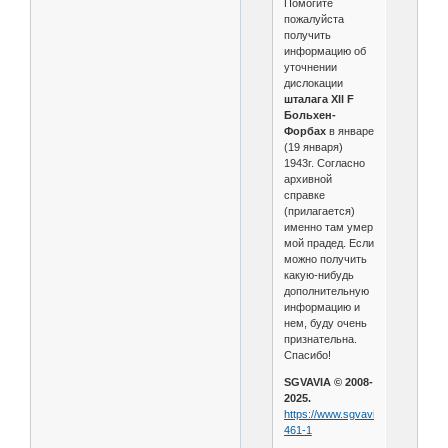
Помогите
пожалуйста
получить
информацию об
уточнении
дислокации
шталага Xll F
Больхен-
Форбах
в январе
(19 января)
1943г. Согласно
архивной
справке
(прилагается)
именно там умер
мой прадед. Если
можно получить
какую-нибудь
дополнительную
информацию и
нем, буду очень
признательна.
Спасибо!
SGVAVIA © 2008-
2025.
https://www.sgvavia.ru/forum/828
461-1