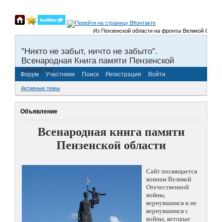
Из Пензенской области на фронты Великой Отечественн
"Никто не забыт, ничто не забыто".
Всенародная Книга памяти Пензенской
области.
Форум
Участники
Поиск
Регистрация
Войти
Активные темы
Объявление
Всенародная книга памяти
Пензенской области
Сайт посвящается
воинам Великой
Отечественной
войны,
вернувшимся и не
вернувшимся с
войны, которые