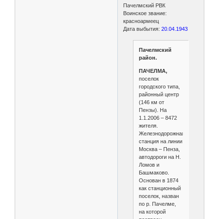
Пачелмский РВК
Воинское звание:
красноармеец
Дата выбытия:
20.04.1943
Пачелмский
район.
ПАЧЕЛМА,
поселок
городского типа,
районный центр
(146 км от
Пензы). На
1.1.2006 – 8472
жителя.
Железнодорожная
станция на линии
Москва – Пенза,
автодороги на Н.
Ломов и
Башмаково.
Основан в 1874
как станционный
поселок, назван
по р. Пачелме,
на которой