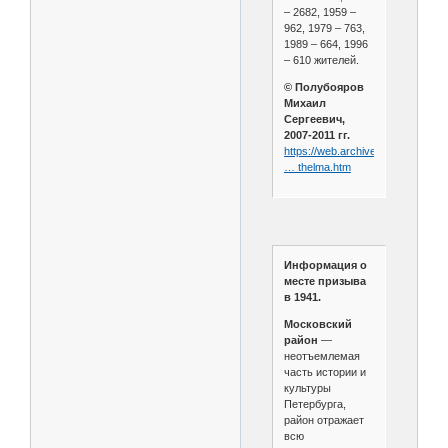
– 2682, 1959 –
962, 1979 – 763,
1989 – 664, 1996
– 610 жителей.
© Полубояров
Михаил
Сергеевич,
2007-2011 гг.
https://web.archive.org/web/2011
… thelma.htm
Информация о
месте призыва
в 1941.
Московский
район
—
неотъемлемая
часть истории и
культуры
Петербурга,
район отражает
всю