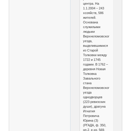
центра. На
1.1.2004 – 243
хозяйств, 586
жителей.
Основана
служилыми
людьми
Верхнеломовского
уезда,
выделившимися
из Старой
Толковки между
1722 и 1745
годами. В 1762 –
деревня Новая
Толковка
Завального
стана
Верхнеломовского
уезда
однодворцев
(223 ревизских
души), драгуна
Игнатия
Петровича
Юрина (3)
(РГАДА, ф. 350,
оп.2, е.хр. 569,