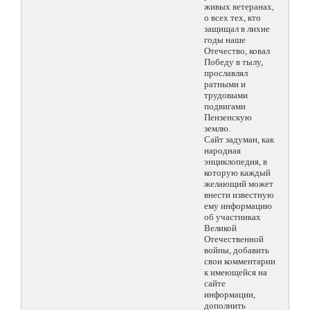
живых ветеранах,
о всех тех, кто
защищал в лихие
годы наше
Отечество, ковал
Победу в тылу,
прославлял
ратными и
трудовыми
подвигами
Пензенскую
землю.
Сайт задуман, как
народная
энциклопедия, в
которую каждый
желающий может
внести известную
ему информацию
об участниках
Великой
Отечественной
войны, добавить
свои комментарии
к имеющейся на
сайте
информации,
дополнить