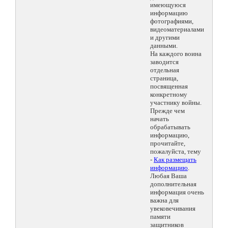
имеющуюся
информацию
фотографиями,
видеоматериалами
и другими
данными.
На каждого воина
заводится
отдельная
страница,
посвященная
конкретному
участнику войны.
Прежде чем
начать
обрабатывать
информацию,
прочитайте,
пожалуйста, тему
-
Как размещать
информацию
.
Любая Ваша
дополнительная
информация очень
важна для
увековечивания
памяти
защитников