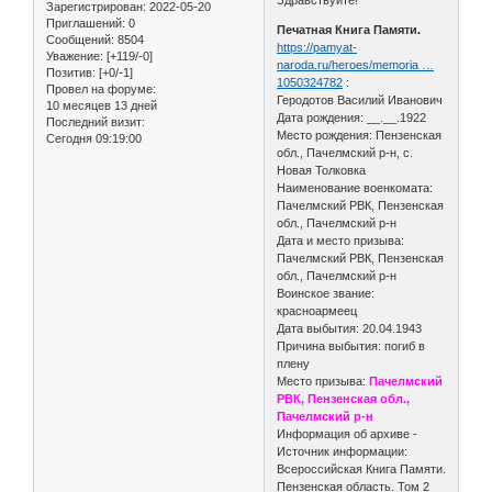
Зарегистрирован
: 2022-05-20
Приглашений:
0
Печатная Книга Памяти.
Сообщений:
8504
https://pamyat-
Уважение:
[+119/-0]
naroda.ru/heroes/memoria …
Позитив:
[+0/-1]
1050324782
:
Провел на форуме:
Геродотов Василий Иванович
10 месяцев 13 дней
Дата рождения: __.__.1922
Последний визит:
Место рождения: Пензенская
Сегодня 09:19:00
обл., Пачелмский р-н, с.
Новая Толковка
Наименование военкомата:
Пачелмский РВК, Пензенская
обл., Пачелмский р-н
Дата и место призыва:
Пачелмский РВК, Пензенская
обл., Пачелмский р-н
Воинское звание:
красноармеец
Дата выбытия: 20.04.1943
Причина выбытия: погиб в
плену
Место призыва:
Пачелмский
РВК, Пензенская обл.,
Пачелмский р-н
Информация об архиве -
Источник информации:
Всероссийская Книга Памяти.
Пензенская область. Том 2