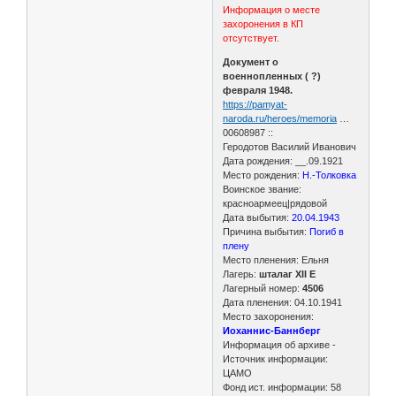
Информация о месте
захоронения в КП
отсутствует.
Документ о
военнопленных ( ?)
февраля 1948.
https://pamyat-
naroda.ru/heroes/memoria
…
00608987 ::
Геродотов Василий Иванович
Дата рождения: __.09.1921
Место рождения:
Н.-Толковка
Воинское звание:
красноармеец|рядовой
Дата выбытия:
20.04.1943
Причина выбытия:
Погиб в
плену
Место пленения: Ельня
Лагерь:
шталаг XII E
Лагерный номер:
4506
Дата пленения: 04.10.1941
Место захоронения:
Иоханнис-Баннберг
Информация об архиве -
Источник информации:
ЦАМО
Фонд ист. информации: 58