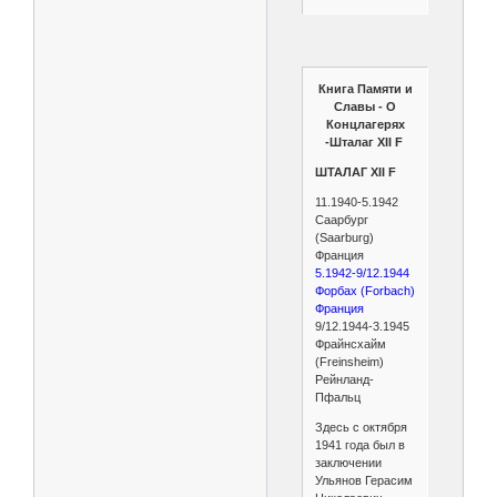
Книга Памяти и
Славы - О
Концлагерях
-Шталаг XII F
ШТАЛАГ XII F
11.1940-5.1942
Саарбург
(Saarburg)
Франция
5.1942-9/12.1944
Форбах (Forbach)
Франция
9/12.1944-3.1945
Фрайнсхайм
(Freinsheim)
Рейнланд-
Пфальц
Здесь с октября
1941 года был в
заключении
Ульянов Герасим