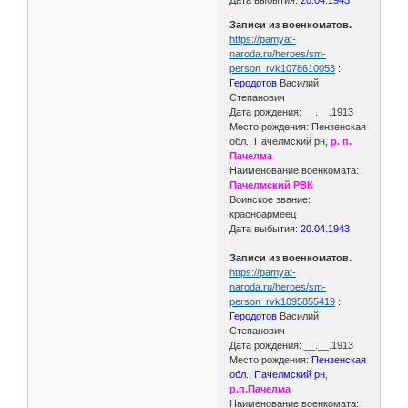
Записи из военкоматов.
https://pamyat-
naroda.ru/heroes/sm-
person_rvk1078610053
:
Геродотов
Василий
Степанович
Дата рождения: __.__.1913
Место рождения: Пензенская
обл., Пачелмский рн,
р. п.
Пачелма
Наименование военкомата:
Пачелмский РВК
Воинское звание:
красноармеец
Дата выбытия:
20.04.1943
Записи из военкоматов.
https://pamyat-
naroda.ru/heroes/sm-
person_rvk1095855419
:
Геродотов
Василий
Степанович
Дата рождения: __.__.1913
Место рождения:
Пензенская
обл., Пачелмский рн
,
р.п.Пачелма
Наименование военкомата: