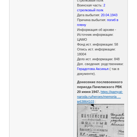
стрелковый полк
Воинская часть:
2
стрелковый полк
Дата выбытия:
20.04.1943
Причина выбытия:
погиб в
плену
Информация об архиве -
Источник информации:
ЦАМО
Фонд ист. информации: 58
Опись ист. информации:
18004
Дело ист. информации: 848
Доп. сведения: родственники:
Герадотова Аксинья
( так в
документе).
Донесение послевоенного
периода Пачелмского РВК
20 июня 1947.
https://pamyat-
naroda.ru/heroes/memoria …
ie63864103
: