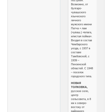
построен.
Возможно, от
булгаро-
чувашского
языческого
личного
мужского имени
Патча + лам
(чуваш.) «влага,
илистая пойма».
Входил в состав
Чембарского
уезда, с 1937 в
составе
Тамбовской, с
1939 –
Пензенской
областей. С 1948
– поселок
городского типа.
НОВАЯ
ТОЛКОВКА,
русское село,
центр
сельсовета, в 8
км к северо-
востоку от
районного