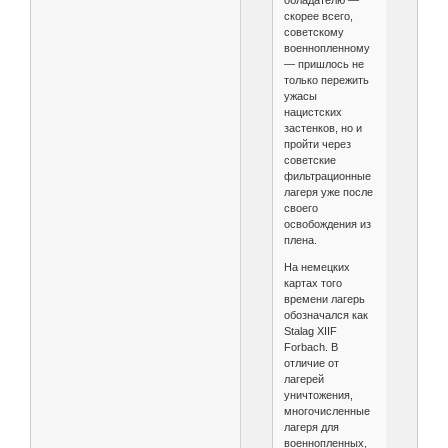
скорее всего,
советскому
военнопленному
— пришлось не
только пережить
ужасы
нацистских
застенков, но и
пройти через
советские
фильтрационные
лагеря уже после
своего
освобождения из
плена.
На немецких
картах того
времени лагерь
обозначался как
Stalag XIIF
Forbach. В
отличие от
лагерей
уничтожения,
многочисленные
лагеря для
военнопленных,