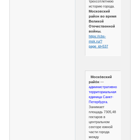
трехсотлетнюю
историю города.
Московский
район во время
Великой
Отечественной
войны.
https://cbs-
msk.ru/?
page_id=537
Моско́вский
райо́н
—
административно-
территориальная
единица Санкт-
Петербурга.
Занимает
площадь 7305,48
гектаров в
центральном
секторе южной
части города
между