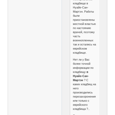
кладбище в
Нуайе-Сан-
Мартэн. Работы
были
приостановлены
местной властью
по настоянию
врачей, поэтому
часть
военнопленных
так и остались на
еврейском
кладбище.
Нет ли у Вас
более точной
информации по
кладбищу
в
Нуайе-Сан-
Мартэн
? С
каких кладбищ на
него
производились
перезахоронения,
или только с
еврейского
кладбища ?..