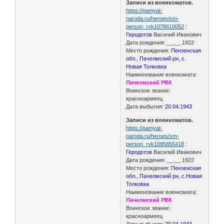
Записи из военкоматов.
https://pamyat-
naroda.ru/heroes/sm-
person_rvk1078610052
:
Геродотов
Василий Иванович
Дата рождения: __.__.1922
Место рождения:
Пензенская
обл., Пачелмский рн, с.
Новая Толковка
Наименование военкомата:
Пачелмский РВК
Воинское звание:
красноармеец
Дата выбытия:
20.04.1943
Записи из военкоматов.
https://pamyat-
naroda.ru/heroes/sm-
person_rvk1095855418
:
Геродотов
Василий Иванович
Дата рождения: __.__.1922
Место рождения:
Пензенская
обл., Пачелмский рн, с.Новая
Толковка
Наименование военкомата:
Пачелмский РВК
Воинское звание:
красноармеец
Дата выбытия:
20.04.1943