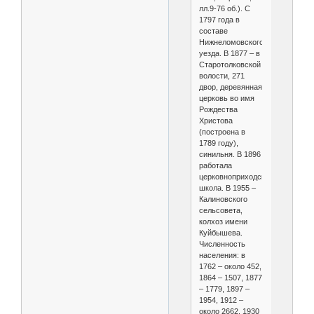
лл.9-76 об.). С
1797 года в
составе
Нижнеломовского
уезда. В 1877 – в
Старотолковской
волости, 271
двор, деревянная
церковь во имя
Рождества
Христова
(построена в
1789 году),
синильня. В 1896
работала
церковноприходская
школа. В 1955 –
Калиновского
сельсовета,
колхоз имени
Куйбышева.
Численность
населения: в
1762 – около 452,
1864 – 1507, 1877
– 1779, 1897 –
1954, 1912 –
около 2662, 1930