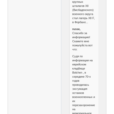
крупных
шталагов XII
(Висбаденского)
военного округа
стал лагерь XII F,
в Форбахе...
russe,
Спасибо за
информацию!
Скажите мне
пожалуйста вот
что:
Судя по
информации на
еврейском
кладбище
Bolchen , в
середине 70-х
годов
проводилась
эксгумация
останков
военнопленных и
их
перезахоронение
на
мемориальное