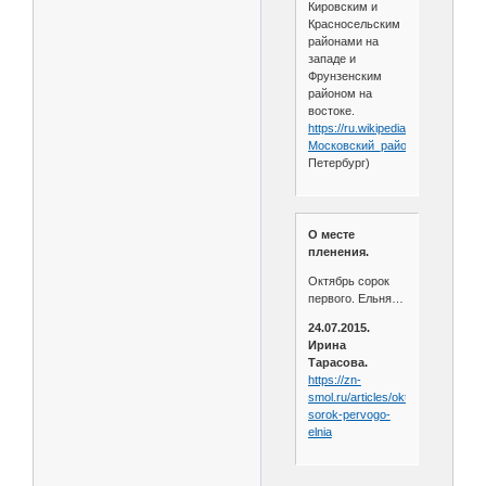
Кировским и
Красносельским
районами на
западе и
Фрунзенским
районом на
востоке.
https://ru.wikipedia.org/wiki/
Московский_район_
(Санкт-
Петербург)
О месте
пленения.
Октябрь сорок
первого. Ельня…
24.07.2015.
Ирина
Тарасова.
https://zn-
smol.ru/articles/oktiabr-
sorok-pervogo-
elnia