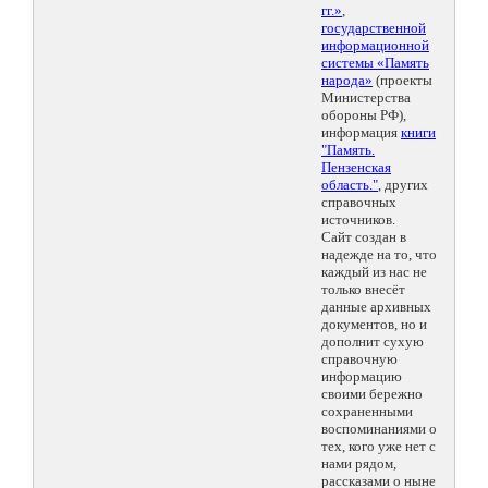
гг.»
,
государственной
информационной
системы «Память
народа»
(проекты
Министерства
обороны РФ),
информация
книги
"Память.
Пензенская
область."
, других
справочных
источников.
Сайт создан в
надежде на то, что
каждый из нас не
только внесёт
данные архивных
документов, но и
дополнит сухую
справочную
информацию
своими бережно
сохраненными
воспоминаниями о
тех, кого уже нет с
нами рядом,
рассказами о ныне