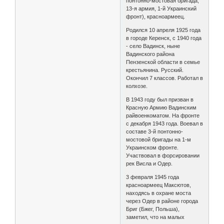
понтонно-мостовая бригада,
13-я армия, 1-й Украинский
фронт), красноармеец.
Родился 10 апреля 1925 года
в городе Керенск, с 1940 года
- село Вадинск, ныне
Вадинского района
Пензенской области в семье
крестьянина. Русский.
Окончил 7 классов. Работал в
колхозе.
В 1943 году был призван в
Красную Армию Вадинским
райвоенкоматом. На фронте
с декабря 1943 года. Воевал в
составе 3-й понтонно-
мостовой бригады на 1-м
Украинском фронте.
Участвовал в форсировании
рек Висла и Одер.
3 февраля 1945 года
красноармеец Максютов,
находясь в охране моста
через Одер в районе города
Бриг (Бжег, Польша),
заметил, что на малых