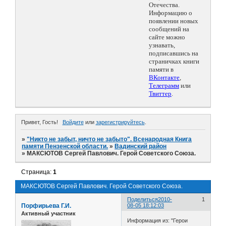
Отечества.
Информацию о
появлении новых
сообщений на
сайте можно
узнавать,
подписавшись на
страничках книги
памяти в
ВКонтакте
,
Телеграмм
или
Твиттер
.
Привет, Гость!
Войдите
или
зарегистрируйтесь
.
»
"Никто не забыт, ничто не забыто". Всенародная Книга
памяти Пензенской области.
»
Вадинский район
»
МАКСЮТОВ Сергей Павлович. Герой Советского Союза.
Страница:
1
МАКСЮТОВ Сергей Павлович. Герой Советского Союза.
Поделиться
2010-
1
Порфирьева Г.И.
08-05 18:12:03
Активный участник
Информация из: "Герои