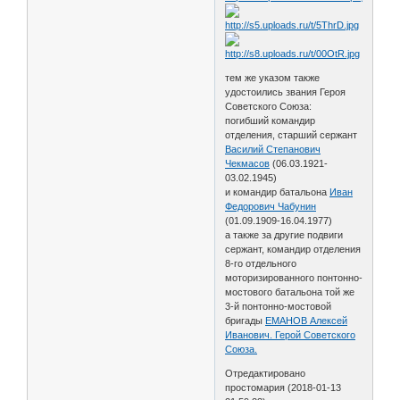
тем же указом также
удостоились звания Героя
Советского Союза:
погибший командир
отделения, старший сержант
Василий Степанович
Чекмасов
(06.03.1921-
03.02.1945)
и командир батальона
Иван
Федорович Чабунин
(01.09.1909-16.04.1977)
а также за другие подвиги
сержант, командир отделения
8-го отдельного
моторизированного понтонно-
мостового батальона той же
3-й понтонно-мостовой
бригады
ЕМАНОВ Алексей
Иванович. Герой Советского
Союза.
Отредактировано
простомария (2018-01-13