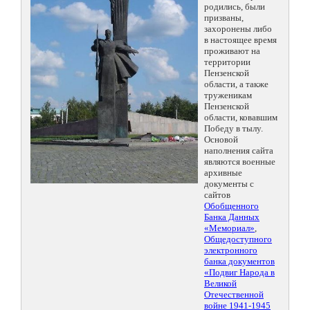
родились, были
призваны,
захоронены либо
в настоящее время
проживают на
территории
Пензенской
области, а также
труженикам
Пензенской
области, ковавшим
Победу в тылу.
Основой
наполнения сайта
являются военные
архивные
документы с
сайтов
Обобщенного
Банка Данных
«Мемориал»
,
Общедоступного
электронного
банка документов
«Подвиг Народа в
Великой
Отечественной
войне 1941-1945