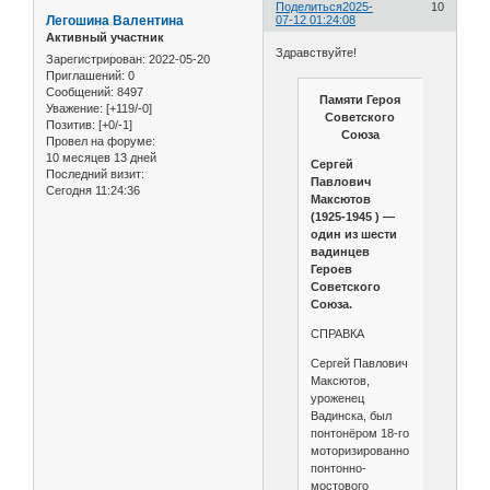
Поделиться
2025-
10
Легошина Валентина
07-12 01:24:08
Активный участник
Здравствуйте!
Зарегистрирован
: 2022-05-20
Приглашений:
0
Сообщений:
8497
Памяти Героя
Уважение:
[+119/-0]
Советского
Позитив:
[+0/-1]
Союза
Провел на форуме:
10 месяцев 13 дней
Сергей
Последний визит:
Павлович
Сегодня 11:24:36
Максютов
(1925-1945 ) —
один из шести
вадинцев
Героев
Советского
Союза.
СПРАВКА
Сергей Павлович
Максютов,
уроженец
Вадинска, был
понтонёром 18-го
моторизированного
понтонно-
мостового