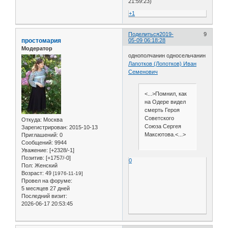
21:59:23)
+1
Поделиться
2019-
9
простомария
05-09 06:18:28
Модератор
однополчанин односельчанин
Лапотков (Лопотков) Иван
Семенович
<...>Помнил, как
на Одере видел
смерть Героя
Советского
Откуда:
Москва
Союза Сергея
Зарегистрирован
: 2015-10-13
Максютова.<...>
Приглашений:
0
Сообщений:
9944
Уважение:
[+2328/-1]
Позитив:
[+1757/-0]
0
Пол:
Женский
Возраст:
49
[1976-11-19]
Провел на форуме:
5 месяцев 27 дней
Последний визит:
2026-06-17 20:53:45