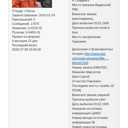
н с.Вадинск
Место призыва Вадинский
РВК
Откуда:
г.Пенза
Воинское звание
Зарегистрирован
: 2010-01-24
красноармеец
Приглашений:
0
Дата выбытия 03.02.1945
Сообщений:
17075
Причина выбытия погиб в
Уважение:
[+1523/-6]
бою
Позитив:
[+5483/-0]
Провел на форуме:
Место захоронения
9 месяцев 22 дня
Германия.
Последний визит:
Донесение о безвозвратных
2026-07-08 15:06:26
потерях
http://www.obd-
memorial.ru/Image2/filte …
68cfe072d9
:
Номер записи 63667551
Фамилия Максютов
Имя Сергей
Отчество Павлович
Последнее место службы 18
ПОНБ
Воинское звание рядовой
Причина выбытия убит
Дата выбытия 03.02.1945
Название источника
информации ЦАМО
Номер фонда источника
информации 58
Номер описи источника