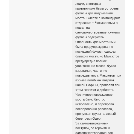
лодки, в которых
противником были устроены
фугасы для подрывания
моста. Вместе с командиром
отделения т. Чекмасовым он
пошел на
самопожертвование, сумели
фугасы задержать.
Опасность для моста ими
была предупреждена, но
последний фугас подошел
близко к мосту, но Максютов
предупредил полное
уничтожение моста. Фугас
взорвался, частично
повредив мост. Максютов при
взрыве погиб как патриот
нашей Родины, проявляя при
этом героизм и доблесть.
Частичное повреждение
моста было быстро
исправлено, и переправа
бесперебойно работала,
пропуская грузы на левый
берег реки Одер.
За самоотверженный
поступок, за героизм и
самопожертвование для