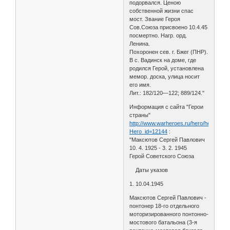
подорвался. Ценою
собственной жизни спас
мост. Звание Героя
Сов.Союза присвоено 10.4.45
посмертно. Нагр. орд.
Ленина.
Похоронен сев. г. Бжег (ПНР).
В с. Ва­динск на доме, где
родился Герой, уста­новлена
мемор. доска, улица носит
его имя.
Лит.: 182/120—122; 889/124."
Информация с сайта "Герои
страны"
http://www.warheroes.ru/hero/hero.asp?
Hero_id=12144
:
"Максютов Сергей Павлович
10. 4. 1925 - 3. 2. 1945
Герой Советского Союза
Даты указов
1. 10.04.1945
Максютов Сергей Павлович -
понтонер 18-го отдельного
моторизированного понтонно-
мостового батальона (3-я