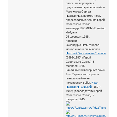
спасения переправы
представляю красноармейца
Максютова Сергея
Павловича к посмертному
представлению звания Герой
Советского Союза.
командир 18 ОМПМЧБ майор
Чабунин
05 февраля 1945г.
подписи:
командир 3 ПМБ генерал-
майор инженерный войск
Николай Васильевич Соколов
(1899-1980) (Герой
Советского Союза), 5
февраля 1945
начальник инженерных войск
1-го Украинского фронта
генерал-лейтенант
инженерных войск
Иван
Павлович Галицкий
(1897-
1987) (впоследствии Герой
Советского Союза), 7
февраля 1945