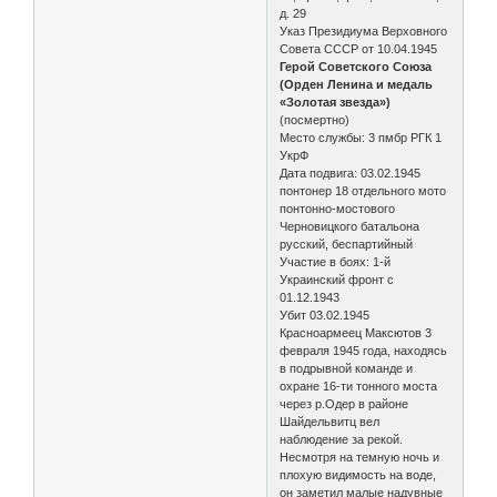
д. 29
Указ Президиума Верховного
Совета СССР от 10.04.1945
Герой Советского Союза
(Орден Ленина и медаль
«Золотая звезда»)
(посмертно)
Место службы: 3 пмбр РГК 1
УкрФ
Дата подвига: 03.02.1945
понтонер 18 отдельного мото
понтонно-мостового
Черновицкого батальона
русский, беспартийный
Участие в боях: 1-й
Украинский фронт с
01.12.1943
Убит 03.02.1945
Красноармеец Максютов 3
февраля 1945 года, находясь
в подрывной команде и
охране 16-ти тонного моста
через р.Одер в районе
Шайдельвитц вел
наблюдение за рекой.
Несмотря на темную ночь и
плохую видимость на воде,
он заметил малые надувные