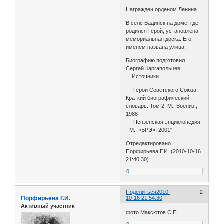
Награжден орденом Ленина.
В селе Вадинск на доме, где
родился Герой, установлена
мемориальная доска. Его
именем названа улица.
Биографию подготовил
Сергей Каргапольцев
Источники
Герои Советского Союза.
Краткий биографический
словарь. Том 2. М.: Воениз.,
1988
Пензенская энциклопедия.
- М.: «БРЭ», 2001".
Отредактировано
Порфирьева Г.И. (2010-10-16
21:40:30)
0
Поделиться
2010-
2
Порфирьева Г.И.
10-16 21:54:30
Активный участник
фото Максютов С.П.