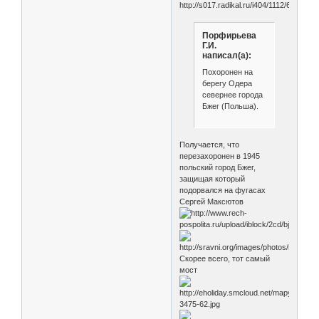
Порфирьева
Г.И.
написал(а):
Похоронен на
берегу Одера
севернее города
Бжег (Польша).
Получается, что
перезахоронен в 1945
польский город Бжег,
защищая который
подорвался на фугасах
Сергей Максютов
Скорее всего, тот самый
мост