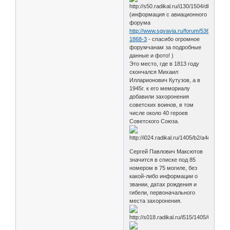
(информация с авиационного
форума
http://www.sgvavia.ru/forum/536-
1868-3
- спасибо огромное
форумчанам за подробные
данные и фото! )
Это место, где в 1813 году
скончался Михаил
Илларионович Кутузов, а в
1945г. к его мемориалу
добавили захоронения
советских воинов, в том
числе около 40 героев
Советского Союза.
Сергей Павлович Максютов
значится в списке под 85
номером в 75 могиле, без
какой-либо информации о
звании, датах рождения и
гибели, первоначального
места захоронения.