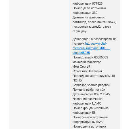
информации 977525
Номер дела источника
информации 339.
Данные из донесения:
понтонер, полев.почта 09574,
похоронен кл.им.Кутузова
г.Бунцкау.
Донесение2 о безвозвратных
потерях
http://www.obd-
memorial.ru/Image2/filte …
abcdd65935
:
Номер записи 63385865
Фамилия Максютов
Имя Сергей
Отчество Павлович
Последнее место службы 18
ПОНБ
Воинское звание рядовой
Причина выбытия убит
Дата выбытия 03.02.1945
Название источника
информации ЦАМО
Номер фонда источника
информации 58
Номер описи источника
информации 977525
Номер дела источника