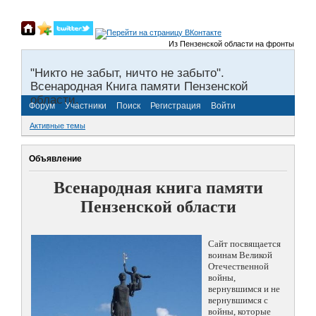
Из Пензенской области на фронты Великой От
"Никто не забыт, ничто не забыто".
Всенародная Книга памяти Пензенской
области.
Форум
Участники
Поиск
Регистрация
Войти
Активные темы
Объявление
Всенародная книга памяти
Пензенской области
Сайт посвящается
воинам Великой
Отечественной
войны,
вернувшимся и не
вернувшимся с
войны, которые