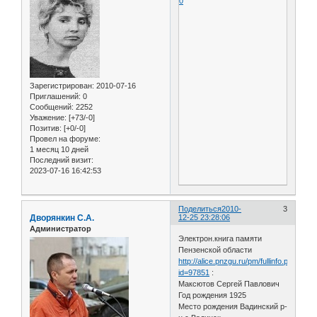
0
Зарегистрирован
: 2010-07-16
Приглашений:
0
Сообщений:
2252
Уважение:
[+73/-0]
Позитив:
[+0/-0]
Провел на форуме:
1 месяц 10 дней
Последний визит:
2023-07-16 16:42:53
Поделиться
2010-
3
Дворянкин С.А.
12-25 23:28:06
Администратор
Электрон.книга памяти
Пензенской области
http://alice.pnzgu.ru/pm/fullinfo.php?
id=97851
:
Максютов Сергей Павлович
Год рождения 1925
Место рождения Вадинский р-