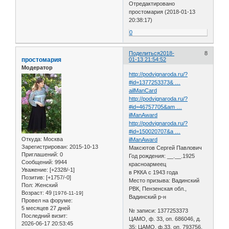
Отредактировано
простомария (2018-01-13
20:38:17)
0
Поделиться
2018-
8
простомария
01-13 21:54:52
Модератор
http://podvignaroda.ru/?
#id=1377253373& …
ailManCard
http://podvignaroda.ru/?
#id=46757705&am …
ilManAward
http://podvignaroda.ru/?
#id=150020707&a …
Откуда:
Москва
ilManAward
Зарегистрирован
: 2015-10-13
Максютов Сергей Павлович
Приглашений:
0
Год рождения: __.__.1925
Сообщений:
9944
красноармеец
Уважение:
[+2328/-1]
в РККА с 1943 года
Позитив:
[+1757/-0]
Место призыва: Вадинский
Пол:
Женский
РВК, Пензенская обл.,
Возраст:
49
[1976-11-19]
Вадинский р-н
Провел на форуме:
5 месяцев 27 дней
№ записи: 1377253373
Последний визит:
ЦАМО, ф. 33, оп. 686046, д.
2026-06-17 20:53:45
35; ЦАМО, ф.33, оп. 793756,