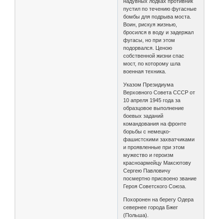
надувных лодках противник
пустил по течению фугасные
бомбы для подрыва моста.
Воин, рискуя жизнью,
бросился в воду и задержал
фугасы, но при этом
подорвался. Ценою
собственной жизни спас
мост, по которому шла
военная техника.
Указом Президиума
Верховного Совета СССР от
10 апреля 1945 года за
образцовое выполнение
боевых заданий
командования на фронте
борьбы с немецко-
фашистскими захватчиками
и проявленные при этом
мужество и героизм
красноармейцу Максютову
Сергею Павловичу
посмертно присвоено звание
Героя Советского Союза.
Похоронен на берегу Одера
севернее города Бжег
(Польша).