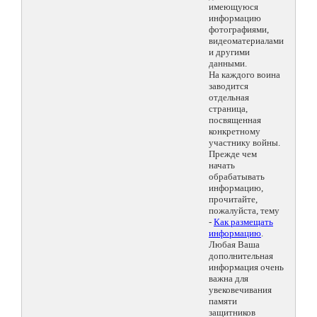
имеющуюся
информацию
фотографиями,
видеоматериалами
и другими
данными.
На каждого воина
заводится
отдельная
страница,
посвященная
конкретному
участнику войны.
Прежде чем
начать
обрабатывать
информацию,
прочитайте,
пожалуйста, тему
-
Как размещать
информацию
.
Любая Ваша
дополнительная
информация очень
важна для
увековечивания
памяти
защитников