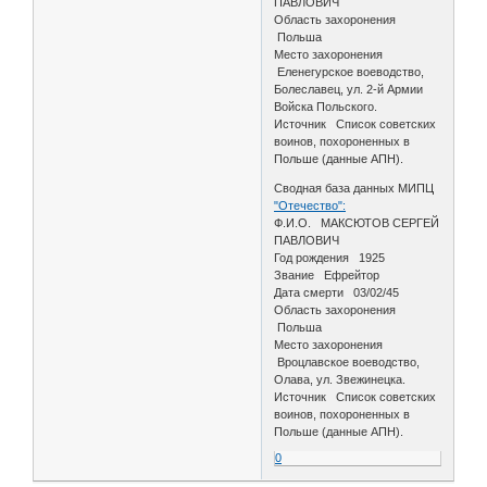
ПАВЛОВИЧ
Область захоронения
Польша
Место захоронения
Еленегурское воеводство,
Болеславец, ул. 2-й Армии
Войска Польского.
Источник Список советских
воинов, похороненных в
Польше (данные АПН).
Сводная база данных МИПЦ
"Отечество":
Ф.И.О. МАКСЮТОВ СЕРГЕЙ
ПАВЛОВИЧ
Год рождения 1925
Звание Ефрейтор
Дата смерти 03/02/45
Область захоронения
Польша
Место захоронения
Вроцлавское воеводство,
Олава, ул. Звежинецка.
Источник Список советских
воинов, похороненных в
Польше (данные АПН).
0