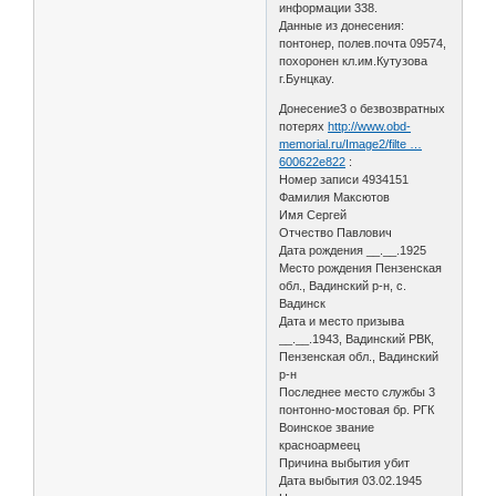
информации 338.
Данные из донесения:
понтонер, полев.почта 09574,
похоронен кл.им.Кутузова
г.Бунцкау.
Донесение3 о безвозвратных
потерях
http://www.obd-
memorial.ru/Image2/filte …
600622e822
:
Номер записи 4934151
Фамилия Максютов
Имя Сергей
Отчество Павлович
Дата рождения __.__.1925
Место рождения Пензенская
обл., Вадинский р-н, с.
Вадинск
Дата и место призыва
__.__.1943, Вадинский РВК,
Пензенская обл., Вадинский
р-н
Последнее место службы 3
понтонно-мостовая бр. РГК
Воинское звание
красноармеец
Причина выбытия убит
Дата выбытия 03.02.1945