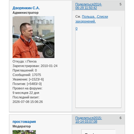
Поделиться
2014-
5
Дворянкин С.А.
06-29 11:50:42
Администратор
См.
Польша. ,Списки
захоронений.
0
Откуда:
г.Пенза
Зарегистрирован
: 2010-01-24
Приглашений:
0
Сообщений:
17075
Уважение:
[+1523/-6]
Позитив:
[+5483/-0]
Провел на форуме:
9 месяцев 22 дня
Последний визит:
2026-07-08 15:06:26
Поделиться
2015-
6
простомария
10-14 03:07:08
Модератор