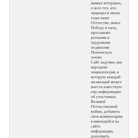
живых ветеранах,
о всех тех, кто
защищал в лихие
годы наше
Отечество, ковал
Победу в тылу,
прославлял
ратными и
трудовыми
подвигами
Пензенскую
землю.
Сайт задуман, как
народная
энциклопедия, в
которую каждый
желающий может
внести известную
ему информацию
об участниках
Великой
Отечественной
войны, добавить
свои комментарии
к имеющейся на
сайте
информации,
дополнить