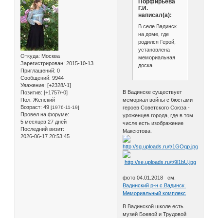
Порфирьева
Г.И.
написал(а):
В селе Вадинск
на доме, где
родился Герой,
установлена
Откуда:
Москва
мемориальная
Зарегистрирован
: 2015-10-13
доска
Приглашений:
0
Сообщений:
9944
Уважение:
[+2328/-1]
В Вадинске существует
Позитив:
[+1757/-0]
Пол:
Женский
мемориал войны с бюстами
Возраст:
49
[1976-11-19]
героев Советского Союза -
Провел на форуме:
уроженцев города, где в том
5 месяцев 27 дней
числе есть изображение
Последний визит:
Максютова.
2026-06-17 20:53:45
фото 04.01.2018 см.
Вадинский р-н с.Вадинск.
Мемориальный комплекс
В Вадинской школе есть
музей Боевой и Трудовой