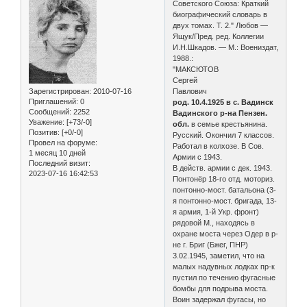
Советского Союза: Краткий
биографический словарь в
двух томах. Т. 2." Любов —
Ящук/Пред. ред. Коллегии
И.Н.Шкадов. — М.: Воениздат,
1988.:
"МАКСЮТОВ
Сергей
Зарегистрирован
: 2010-07-16
Павлович
Приглашений:
0
род. 10.4.1925 в с. Вадинск
Сообщений:
2252
Вадинского р-на Пензен.
Уважение:
[+73/-0]
обл.
в семье крестьянина.
Позитив:
[+0/-0]
Рус­ский. Окончил 7 классов.
Провел на форуме:
Работал в кол­хозе. В Сов.
1 месяц 10 дней
Армии с 1943.
Последний визит:
В действ. армии с дек. 1943.
2023-07-16 16:42:53
Понтонёр 18-го отд. моториз.
понтонно-мост. ба­тальона (3-
я понтонно-мост. бригада, 13-
я армия, 1-й Укр. фронт)
рядовой М., находясь в
охране моста через Одер в р-
не г. Бриг (Бжег, ПНР)
3.02.1945, заметил, что на
малых надувных лодках пр-к
пустил по течению фугасные
бомбы для подрыва моста.
Воин задержал фуга­сы, но