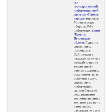
гг.»
,
государственной
информационной
системы «Память
народа»
(проекты
Министерства
обороны РФ),
информация
книги
"Память.
Пензенская
область."
, других
справочных
источников.
Сайт создан в
надежде на то, что
каждый из нас не
только внесёт
данные архивных
документов, но и
дополнит сухую
справочную
информацию
своими бережно
сохраненными
воспоминаниями о
тех, кого уже нет с
нами рядом,
рассказами о ныне