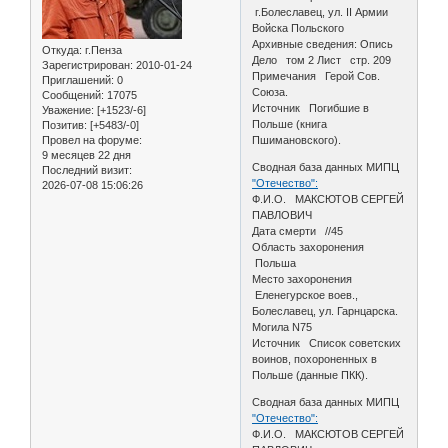
г.Болеславец, ул. II Армии
Войска Польского
Архивные сведения: Опись
Откуда:
г.Пенза
Дело том 2 Лист стр. 209
Зарегистрирован
: 2010-01-24
Примечания Герой Сов.
Приглашений:
0
Союза.
Сообщений:
17075
Источник Погибшие в
Уважение:
[+1523/-6]
Польше (книга
Позитив:
[+5483/-0]
Провел на форуме:
Пшимановского).
9 месяцев 22 дня
Сводная база данных МИПЦ
Последний визит:
"Отечество":
2026-07-08 15:06:26
Ф.И.О. МАКСЮТОВ СЕРГЕЙ
ПАВЛОВИЧ
Дата смерти //45
Область захоронения
Польша
Место захоронения
Еленегурское воев.,
Болеславец, ул. Гарнцарска.
Могила N75
Источник Список советских
воинов, похороненных в
Польше (данные ПКК).
Сводная база данных МИПЦ
"Отечество":
Ф.И.О. МАКСЮТОВ СЕРГЕЙ