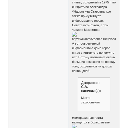
славы, созданный в 1975 г. по
инициативе Александра
Фёдоровича Старцева, где
также присутствует
информация о героях
Советского Союза, в том
числе о Максютове
А вот современной
информации о доме героя
нигде в интернете почему-то
нет. Потому возникают очень
большие сомнения по поводу
того, сохранился ли дом до
наших дней.
Дворянкин
С.А.
написал(а):
Место
захоронения
мемориальная плита
находится в Болеславеце