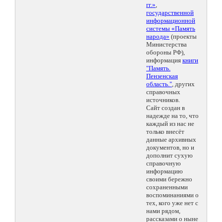
гг.»
,
государственной
информационной
системы «Память
народа»
(проекты
Министерства
обороны РФ),
информация
книги
"Память.
Пензенская
область."
, других
справочных
источников.
Сайт создан в
надежде на то, что
каждый из нас не
только внесёт
данные архивных
документов, но и
дополнит сухую
справочную
информацию
своими бережно
сохраненными
воспоминаниями о
тех, кого уже нет с
нами рядом,
рассказами о ныне