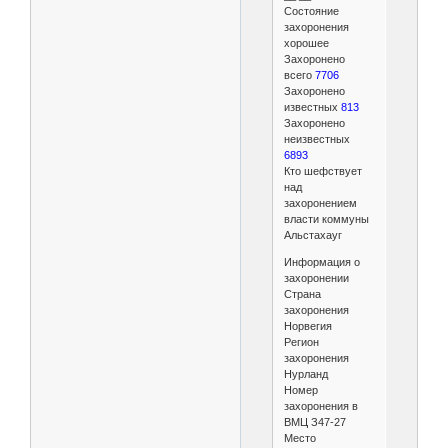
Состояние
захоронения
хорошее
Захоронено
всего
7706
Захоронено
известных
813
Захоронено
неизвестных
6893
Кто шефствует
над
захоронением
власти коммуны
Альстахауг
Информация о
захоронении
Страна
захоронения
Норвегия
Регион
захоронения
Нурланд
Номер
захоронения в
ВМЦ З47-27
Место