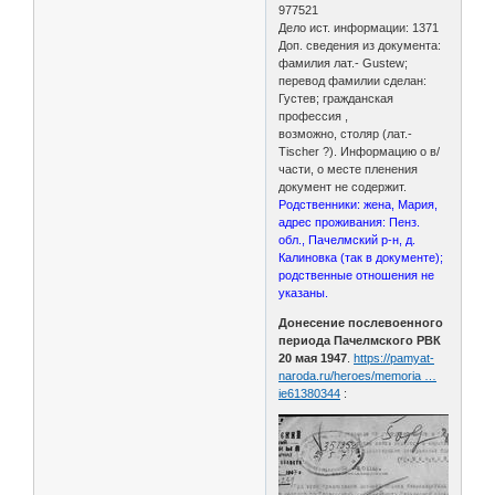
977521
Дело ист. информации: 1371
Доп. сведения из документа:
фамилия лат.- Gustew;
перевод фамилии сделан:
Густев; гражданская
профессия ,
возможно, столяр (лат.-
Tischer ?). Информацию о в/
части, о месте пленения
документ не содержит.
Родственники: жена, Мария,
адрес проживания: Пенз.
обл., Пачелмский р-н, д.
Калиновка (так в документе);
родственные отношения не
указаны.
Донесение послевоенного
периода Пачелмского РВК
20 мая 1947
.
https://pamyat-
naroda.ru/heroes/memoria …
ie61380344
: