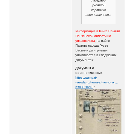
лагерной
учетной
карточке
военнопленного.
Информация в Книге Памяти
Пензенской области не
установлена
, на сайте
Память народа Гусев
Василий Дмитриевич
упоминается в следующих
документах:
Документ о
военнопленных
.
https://pamyat-
naroda.ru/heroes/memoria …
n300620216
: