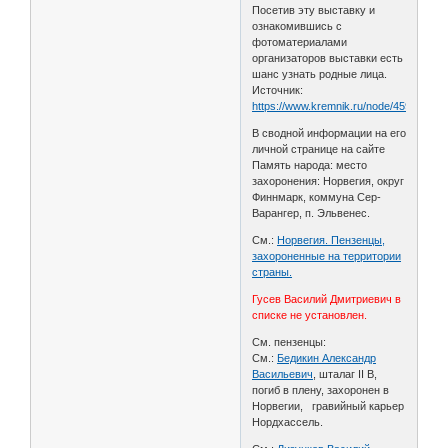
Посетив эту выставку и
ознакомившись с
фотоматериалами
организаторов выставки есть
шанс узнать родные лица.
Источник:
https://www.kremnik.ru/node/459383
В сводной информации на его
личной странице на сайте
Память народа: место
захоронения: Норвегия, округ
Финнмарк, коммуна Сер-
Варангер, п. Эльвенес.
См.:
Норвегия. Пензенцы,
захороненные на территории
страны.
Гусев Василий Дмитриевич в
списке не установлен.
См. пензенцы:
См.:
Бедикин Александр
Васильевич
, шталаг II B,
погиб в плену, захоронен в
Норвегии, гравийный карьер
Нордхассель.