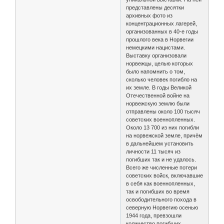
представлены десятки
архивных фото из
концентрационных лагерей,
организованных в 40-е годы
прошлого века в Норвегии
немецкими нацистами.
Выставку организовали
норвежцы, целью которых
было напомнить о том,
сколько человек погибло на
их земле. В годы Великой
Отечественной войне на
норвежскую землю были
отправлены около 100 тысяч
советских военнопленных.
Около 13 700 из них погибли
на норвежской земле, причём
в дальнейшем установить
личности 11 тысяч из
погибших так и не удалось.
Всего же численные потери
советских войск, включавшие
в себя как военнопленных,
так и погибших во время
освободительного похода в
северную Норвегию осенью
1944 года, превзошли
количество погибших