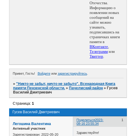
Отечества.
Информацию о
появлении новых
сообщений на
сайте можно
узнавать,
подписавшись на
страничках книги
памяти в
ВКонтакте
,
Телеграмм
или
Твиттер
.
Привет, Гость!
Войдите
или
зарегистрируйтесь
.
»
"Никто не забыт, ничто не забыто". Всенародная Книга
памяти Пензенской области.
»
Пачелмский район
»
Гусев
Василий Дмитриевич
Страница:
1
Гусев Василий Дмитриевич
Поделиться
2023-
1
Легошина Валентина
08-16 23:55:34
Активный участник
Здравствуйте!
Зарегистрирован
: 2022-05-20