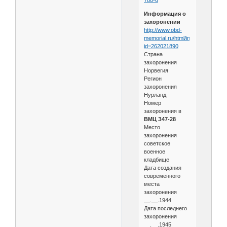
780-6
Информация о
захоронении
http://www.obd-
memorial.ru/html/info.htm?
id=262021890
Страна
захоронения
Норвегия
Регион
захоронения
Нурланд
Номер
захоронения в
ВМЦ З47-28
Место
захоронения
советское
военное
кладбище
Дата создания
современного
места
захоронения
__.__.1944
Дата последнего
захоронения
__.__.1945