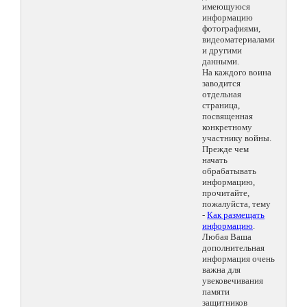
имеющуюся
информацию
фотографиями,
видеоматериалами
и другими
данными.
На каждого воина
заводится
отдельная
страница,
посвященная
конкретному
участнику войны.
Прежде чем
начать
обрабатывать
информацию,
прочитайте,
пожалуйста, тему
-
Как размещать
информацию
.
Любая Ваша
дополнительная
информация очень
важна для
увековечивания
памяти
защитников