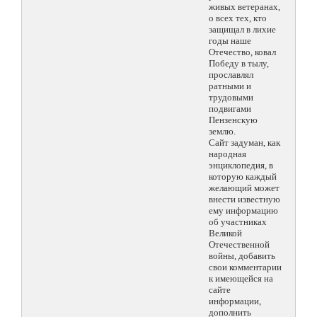
живых ветеранах,
о всех тех, кто
защищал в лихие
годы наше
Отечество, ковал
Победу в тылу,
прославлял
ратными и
трудовыми
подвигами
Пензенскую
землю.
Сайт задуман, как
народная
энциклопедия, в
которую каждый
желающий может
внести известную
ему информацию
об участниках
Великой
Отечественной
войны, добавить
свои комментарии
к имеющейся на
сайте
информации,
дополнить