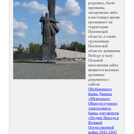
родились, были
призваны,
захоронены либо
в настоящее время
проживают на
территории
Пензенской
области, а также
труженикам
Пензенской
области, ковавшим
Победу в тылу.
Основой
наполнения сайта
являются военные
архивные
документы с
сайтов
Обобщенного
Банка Данных
«Мемориал»
,
Общедоступного
электронного
банка документов
«Подвиг Народа в
Великой
Отечественной
войне 1941-1945