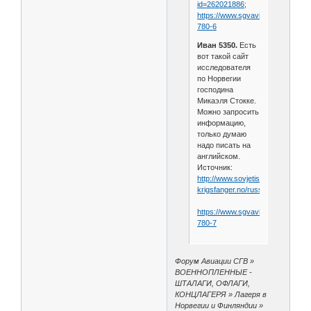
id=262021886;
https://www.sgvavia.ru/forum/846
780-6
Иван 5350.
Есть
вот такой сайт
исследователя
по Норвегии
господина
Микаэля Стокке.
Можно запросить
информацию,
только думаю
надо писать на
английском.
Источник:
http://www.sovjetiske-
krigsfanger.no/russisk.htm.
https://www.sgvavia.ru/forum/846
780-7
Форум Авиации СГВ »
ВОЕННОПЛЕННЫЕ -
ШТАЛАГИ, ОФЛАГИ,
КОНЦЛАГЕРЯ » Лагеря в
Норвегии и Финляндии »