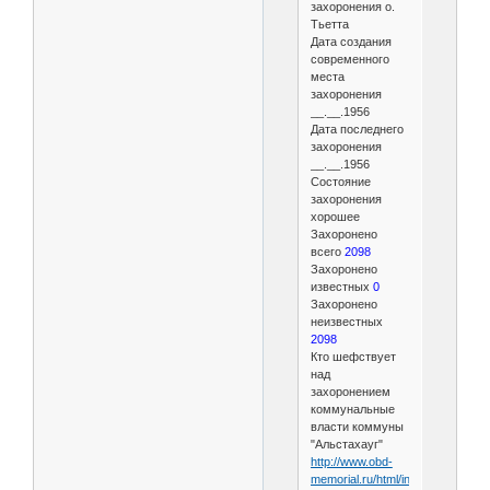
захоронения о.
Тьетта
Дата создания
современного
места
захоронения
__.__.1956
Дата последнего
захоронения
__.__.1956
Состояние
захоронения
хорошее
Захоронено
всего
2098
Захоронено
известных
0
Захоронено
неизвестных
2098
Кто шефствует
над
захоронением
коммунальные
власти коммуны
"Альстахауг"
http://www.obd-
memorial.ru/html/info.htm?