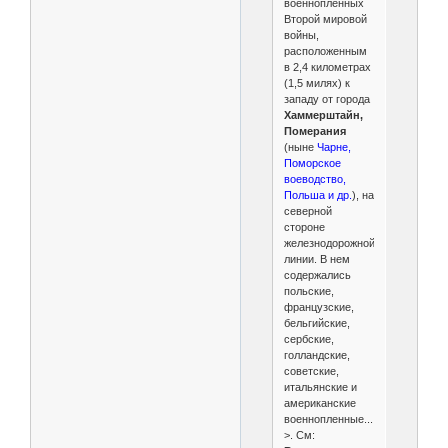
военнопленных
Второй мировой
войны,
расположенным
в 2,4 километрах
(1,5 милях) к
западу от города
Хаммерштайн,
Померания
(ныне
Чарне,
Поморское
воеводство,
Польша и др.
), на
северной
стороне
железнодорожной
линии. В нем
содержались
польские,
французские,
бельгийские,
сербские,
голландские,
советские,
итальянские и
американские
военнопленные...
>. См: