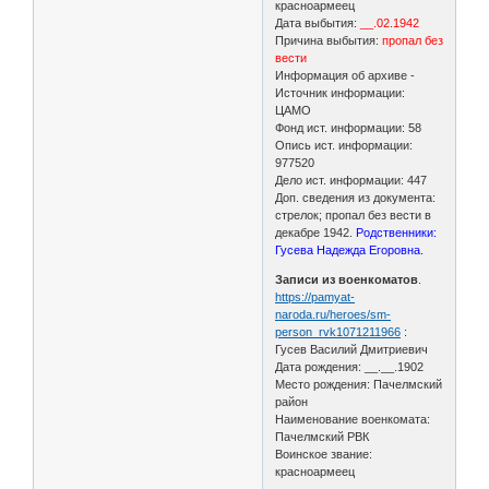
красноармеец
Дата выбытия:
__.02.1942
Причина выбытия:
пропал без
вести
Информация об архиве -
Источник информации:
ЦАМО
Фонд ист. информации: 58
Опись ист. информации:
977520
Дело ист. информации: 447
Доп. сведения из документа:
стрелок; пропал без вести в
декабре 1942.
Родственники:
Гусева Надежда Егоровна.
Записи из военкоматов
.
https://pamyat-
naroda.ru/heroes/sm-
person_rvk1071211966
:
Гусев Василий Дмитриевич
Дата рождения: __.__.1902
Место рождения: Пачелмский
район
Наименование военкомата:
Пачелмский РВК
Воинское звание:
красноармеец