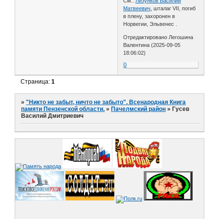
См.:
Лизунков Василий
Матвеевич
, шталаг VII, погиб
в плену, захоронен в
Норвегии, Эльвенес .
Отредактировано Легошина
Валентина (2025-09-05
18:06:02)
0
Страница:
1
»
"Никто не забыт, ничто не забыто". Всенародная Книга
памяти Пензенской области.
»
Пачелмский район
»
Гусев
Василий Дмитриевич