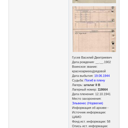
Гусев Василий Дмитриевич
Дата рождения: __.__.1902
Воинское звание:
красноармеец|рядовой
Дата выбытия:
19.06.1944
Судьба:
Погиб в плену
Лагерь:
шталаг II B
Лагерный номер:
118664
Дата пленения: 12.10.1941
Место захоронения:
Эльвенес (Норвегия)
Информация об архиве -
Источник информации:
ЦАМО
Фонд ист. информации: 58
Опись ист. информации: