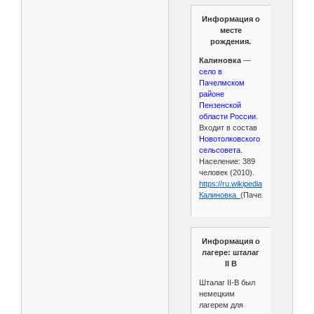
Информация о
месте
рождения.
Калиновка
—
село в
Пачелмском
районе
Пензенской
области России.
Входит в состав
Новотолковского
сельсовета.
Население: 389
человек (2010).
https://ru.wikipedia.org/wiki/
Калиновка_
(Пачелмский_район
Информация о
лагере: шталаг
II B
Шталаг II-B был
немецким
лагерем для