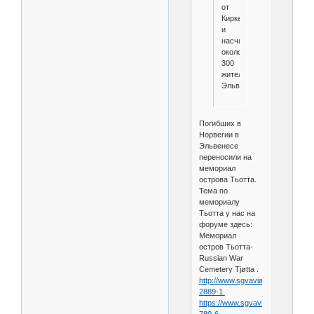
от
Киркенеса
и
насчитывает
около
300
жителей.тhttps://ru.wikipedi
Эльвенес
Погибших в
Норвегии в
Эльвенесе
переносили на
мемориал
острова Тьотта.
Тема по
мемориалу
Тьотта у нас на
форуме здесь:
Мемориал
остров Тьотта-
Russian War
Cemetery Tjøtta .
http://www.sgvavia.ru/forum/148-
2889-1.
https://www.sgvavia.ru/forum/846