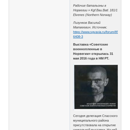
Рабочие батальоны в
Норвегии » Kgf.Bau.Batl. 181/1
Elvenes (Northern Norway)
Лизунков Василий
Матвеевич
. Источник:
https://www.sgvavia.ru/forum/850-
6408-3
Выставка «Советские
военнопленные в
Норвегии» открылась 31
мая 2016 года в НМ РТ.
Сегодня делегация Спасского
муниципального района
присутствовала на открытие
уникальной выставки. На ней