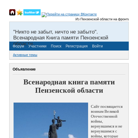
Из Пензенской области на фронты Великой 
"Никто не забыт, ничто не забыто".
Всенародная Книга памяти Пензенской
области.
Форум
Участники
Поиск
Регистрация
Войти
Активные темы
Объявление
Всенародная книга памяти
Пензенской области
Сайт посвящается
воинам Великой
Отечественной
войны,
вернувшимся и не
вернувшимся с
войны, которые