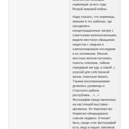
норвежцев за все годы
Второй мировой войны.
Надо сказать, что норвежцы,
жившие в тех районах, где
находились
концентрационные лагеря с
советскими военнопленными,
видели жестокое обращение
нацистов с людьми и
симпатизировали последним
в их положении. Многие
местные жители пытались
помочь пленным, тайком
передавая им еду, а порой, с
угрозой для собственной
жизни, помогали бежать.
Такими воспоминаниями
делились уроженцы и
Спасского района
республики... <...>
Фотографии представленные
на настоящей выставке -
архивные. Их Королевство
Норвегия обнародовало
совсем недавно. И может
быть среди этих фотографий
есть лица и наших земляков.