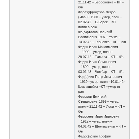
21.11.42 – Бессоновка – КП –
б/в
Фараз(ф)он(т)ов Федор
(Иван.) 1900 – умер, плен –
02.02.42 – С/Борск – КП –
погиб в бою
Фа(о)рталов Василий
Васильевич 1907 – то же –
14.02.42 – Терновка – КП – б/в
Федин Иван Максимович
1900 – умер, плен –
29.07.42 – Тамала – КП – б/в
Федин Иван Семенович
1899 – умер, плен –
03.01.43 – Чембар – КП – б/в
Фед(ь)кин Петр Игнатьевич
1919 –умер, плен –10.01.42–
Шемышейка –КП –умер от
ран
Федоров Дмитрий
Степанович 1899 – умер,
плен – 21.11.42 – Исса – КП –
б/в
Федосеев Иван Иванович
1912 – умер, плен –
04.01.42 – Шемышейка – КП –
б/в
Федос(ь)кин Трофим