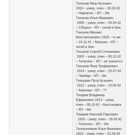
Тихонов Иван Кузьмич
1915 – умер, плен – 26.03.42
– Наровчат – КП – б/в
Тихонов Илья Иванович
1905 – умер, плен – 24.04.42
– С/Борск – КП – погиб в бою
Тихонов Михаил
Константинович 1919 – то же
– 15.12.41 – Мокшан – КП –
погиб в бою
Тихонов Сергей Степанович
1902 – умер, плен – 00.12.42
– Телегино – КП – не значится
Тихонов Яков Трофимович
1914 – умер, плен – 23.07.44
– Чембар – КП – б/в
Ткачурин Петр Кузьмич
1912 – умер, плен – 23.04.42
– Каменка – КП – ??
Токарев Владимир
Ефремович 1913 – умер,
плен – 05.10.42 – Бессоновка
– КП – б/в
Токарев Николай Павлович
1916 – умер, плен – 26.03.42
– Телегино – КП – б/в
Толоконников Илья Иванович
1922 – умер, плен – 21.09.43