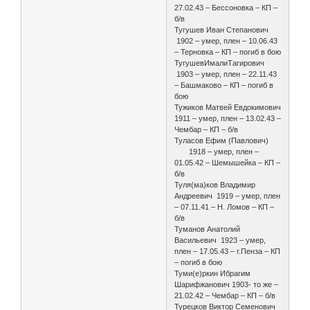
27.02.43 – Бессоновка – КП –
б/в
Тугушев Иван Степанович
1902 – умер, плен – 10.06.43
– Терновка – КП – погиб в бою
ТугушевИмалиТагирович
1903 – умер, плен – 22.11.43
– Башмаково – КП – погиб в
бою
Тужиков Матвей Евдокимович
1911 – умер, плен – 13.02.43 –
Чембар – КП – б/в
Туласов Ефим (Павлович)
1918 – умер, плен –
01.05.42 – Шемышейка – КП –
б/в
Туля(ма)ков Владимир
Андреевич 1919 – умер, плен
– 07.11.41 – Н. Ломов – КП –
б/в
Туманов Анатолий
Васильевич 1923 – умер,
плен – 17.05.43 – г.Пенза – КП
– погиб в бою
Туми(е)ркин Ибрагим
Шарифжанович 1903- то же –
21.02.42 – Чембар – КП – б/в
Турецков Виктор Семенович