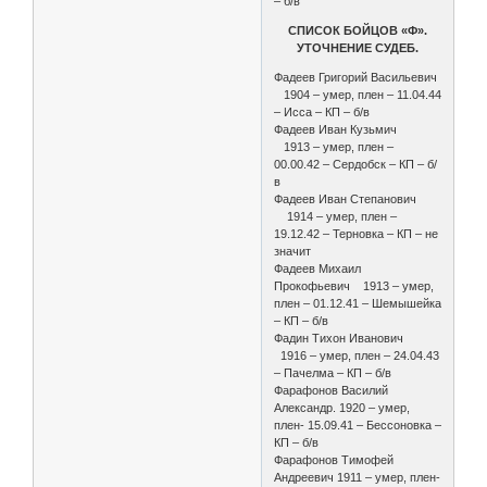
– б/в
СПИСОК БОЙЦОВ «Ф».
УТОЧНЕНИЕ СУДЕБ.
Фадеев Григорий Васильевич
1904 – умер, плен – 11.04.44
– Исса – КП – б/в
Фадеев Иван Кузьмич
1913 – умер, плен –
00.00.42 – Сердобск – КП – б/
в
Фадеев Иван Степанович
1914 – умер, плен –
19.12.42 – Терновка – КП – не
значит
Фадеев Михаил
Прокофьевич 1913 – умер,
плен – 01.12.41 – Шемышейка
– КП – б/в
Фадин Тихон Иванович
1916 – умер, плен – 24.04.43
– Пачелма – КП – б/в
Фарафонов Василий
Александр. 1920 – умер,
плен- 15.09.41 – Бессоновка –
КП – б/в
Фарафонов Тимофей
Андреевич 1911 – умер, плен-