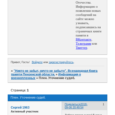
Отечества.
Информацию о
появлении новых
сообщений на
сайте можно
узнавать,
подписавшись на
страничках книги
памяти в
ВКонтакте
,
Телеграмм
или
Твиттер
.
Привет, Гость!
Войдите
или
зарегистрируйтесь
.
»
"Никто не забыт, ничто не забыто". Всенародная Книга
памяти Пензенской области.
»
Информация о
военнопленных
»
Плен. Уточнение судеб.
Страница:
1
Плен. Уточнение судеб.
Поделиться
2018-
1
Сергей 1963
09-06 20:49:54
Активный участник
Доброе время суток! В июне