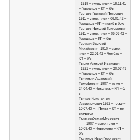
1919 – умер, плен – 18.11.41
– Городище – КП – б/в
Туртаев Григорий Петрович
1911 – умер, плен - 06.01.42 –
Городище –КП – погиб в бою
Туртаев Николай Григорьевич
1911 – умер, плен – 05.05.42 –
Городище – КП – б/в
Турукин Василий
Михайлович 1910 – умер,
плен – 22.01.42 – Чембар –
КП – б/в
Тырин Алексей Иванович
1921 – умер, плен – 20.07.43
– Городище – КП – б/в
Тычинкин Афанасий
Тимофеевич 1907 – то же –
24.04.43 – Никольск – КП – б/
в
Тычков Константин
Илларионович 1922 – то же –
10.07.43 – г. Пенза – КП – не
значится
ТюкмаевУсманМусеевич
1907 – умер, плен –
10.09.43 – Неверкино – КП –
б/в
Тюлюнов Иван Георгиевич