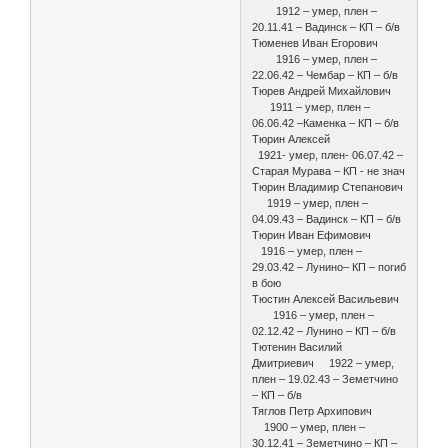
1912 – умер, плен –
20.11.41 – Вадинск – КП – б/в
Тюменев Иван Егорович
1916 – умер, плен –
22.06.42 – Чембар – КП – б/в
Тюрев Андрей Михайлович
1911 – умер, плен –
06.06.42 –Каменка – КП – б/в
Тюрин Алексей
1921- умер, плен- 06.07.42 –
Старая Мурава – КП - не знач
Тюрин Владимир Степанович
1919 – умер, плен –
04.09.43 – Вадинск – КП – б/в
Тюрин Иван Ефимович
1916 – умер, плен –
29.03.42 – Лунино– КП – погиб
в бою
Тюстин Алексей Васильевич
1916 – умер, плен –
02.12.42 – Лунино – КП – б/в
Тютенин Василий
Дмитриевич 1922 – умер,
плен – 19.02.43 – Земетчино
– КП – б/в
Тяглов Петр Архипович
1900 – умер, плен –
30.12.41 – Земетчино – КП –