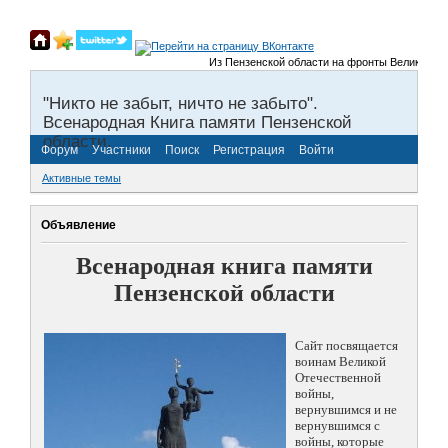
Из Пензенской области на фронты Великой Отечест
"Никто не забыт, ничто не забыто".
Всенародная Книга памяти Пензенской
области.
Форум
Участники
Поиск
Регистрация
Войти
Активные темы
Объявление
Всенародная книга памяти
Пензенской области
Сайт посвящается
воинам Великой
Отечественной
войны,
вернувшимся и не
вернувшимся с
войны, которые