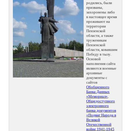
родились, были
призваны,
захоронены либо
в настоящее время
проживают на
территории
Пензенской
области, а также
труженикам
Пензенской
области, ковавшим
Победу в тылу.
Основой
наполнения сайта
являются военные
архивные
документы с
сайтов
Обобщенного
Банка Данных
«Мемориал»
,
Общедоступного
электронного
банка документов
«Подвиг Народа в
Великой
Отечественной
войне 1941-1945