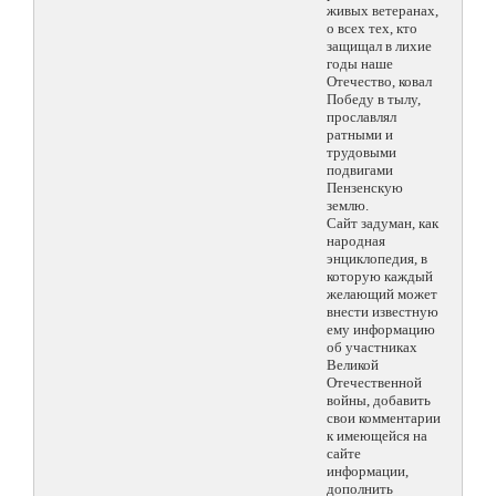
живых ветеранах,
о всех тех, кто
защищал в лихие
годы наше
Отечество, ковал
Победу в тылу,
прославлял
ратными и
трудовыми
подвигами
Пензенскую
землю.
Сайт задуман, как
народная
энциклопедия, в
которую каждый
желающий может
внести известную
ему информацию
об участниках
Великой
Отечественной
войны, добавить
свои комментарии
к имеющейся на
сайте
информации,
дополнить