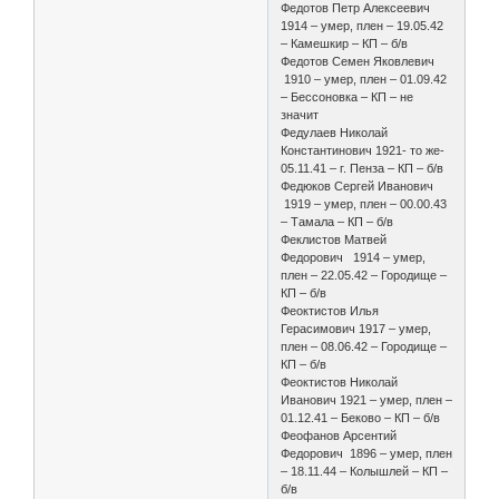
Федотов Петр Алексеевич
1914 – умер, плен – 19.05.42
– Камешкир – КП – б/в
Федотов Семен Яковлевич
1910 – умер, плен – 01.09.42
– Бессоновка – КП – не
значит
Федулаев Николай
Константинович 1921- то же-
05.11.41 – г. Пенза – КП – б/в
Федюков Сергей Иванович
1919 – умер, плен – 00.00.43
– Тамала – КП – б/в
Феклистов Матвей
Федорович 1914 – умер,
плен – 22.05.42 – Городище –
КП – б/в
Феоктистов Илья
Герасимович 1917 – умер,
плен – 08.06.42 – Городище –
КП – б/в
Феоктистов Николай
Иванович 1921 – умер, плен –
01.12.41 – Беково – КП – б/в
Феофанов Арсентий
Федорович 1896 – умер, плен
– 18.11.44 – Колышлей – КП –
б/в