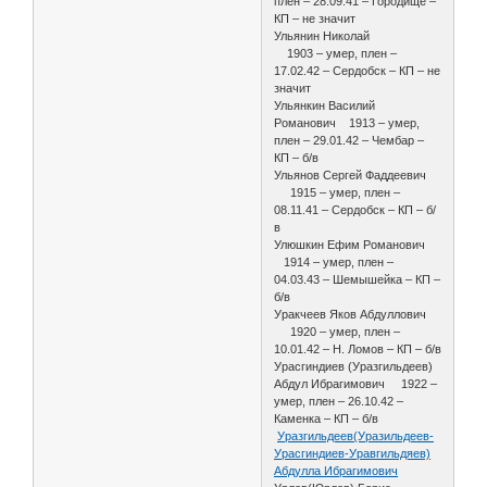
плен – 28.09.41 – Городище –
КП – не значит
Ульянин Николай
1903 – умер, плен –
17.02.42 – Сердобск – КП – не
значит
Ульянкин Василий
Романович 1913 – умер,
плен – 29.01.42 – Чембар –
КП – б/в
Ульянов Сергей Фаддеевич
1915 – умер, плен –
08.11.41 – Сердобск – КП – б/
в
Улюшкин Ефим Романович
1914 – умер, плен –
04.03.43 – Шемышейка – КП –
б/в
Уракчеев Яков Абдуллович
1920 – умер, плен –
10.01.42 – Н. Ломов – КП – б/в
Урасгиндиев (Уразгильдеев)
Абдул Ибрагимович 1922 –
умер, плен – 26.10.42 –
Каменка – КП – б/в
Уразгильдеев(Уразильдеев-
Урасгиндиев-Уравгильдяев)
Абдулла Ибрагимович