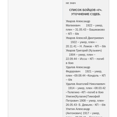
не знач
СПИСОК БОЙЦОВ «У».
УТОЧНЕНИЕ СУДЕБ.
Уваров Александр
Матвеевич 1922 – умер,
плен – 31.05.43 – Башмаково
– КП – б/в
Уваров Алексей Дмитриевич
1922 – умер, плен –
20.11.41 – Н. Ломов – КП – б/в
Уваров Григорий (Кузьмич)
1904 – умер, плен –
22.09.44 – Исса – КП – погиб
в бою
Удалов Александр
Федорович 1921 – умер,
плен –09.08.44 –Кондоль – КП
– б/в
Удалов Анатолий Николаевич
1914 – умер, плен –08.03.42
–Телегино –КП –погиб в бою
Улигин(Кулагин)Тимофей
Петрович 1908 – умер, плен-
26.05.43- Б. Демьян.- КП – б/в
Улитин Александр
(Антонович) 1917 – умер,