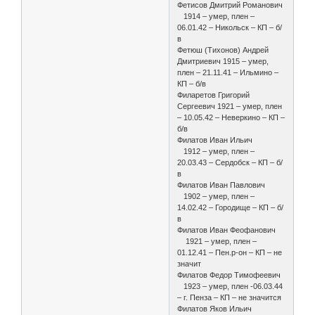
Фетисов Дмитрий Романович
1914 – умер, плен –
06.01.42 – Никольск – КП – б/
в
Фетюш (Тихонов) Андрей
Дмитриевич 1915 – умер,
плен – 21.11.41 – Ильмино –
КП – б/в
Филаретов Григорий
Сергеевич 1921 – умер, плен
– 10.05.42 – Неверкино – КП –
б/в
Филатов Иван Ильич
1912 – умер, плен –
20.03.43 – Сердобск – КП – б/
в
Филатов Иван Павлович
1902 – умер, плен –
14.02.42 – Городище – КП – б/
в
Филатов Иван Феофанович
1921 – умер, плен –
01.12.41 – Пен.р-он – КП – не
значит
Филатов Федор Тимофеевич
1923 – умер, плен -06.03.44
– г. Пенза – КП – не значится
Филатов Яков Ильич