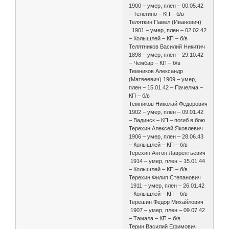
1900 – умер, плен – 00.05.42
– Телегино – КП – б/в
Теляткин Павел (Иванович)
1901 – умер, плен – 02.02.42
– Колышлей – КП – б/в
Телятников Василий Никитич
1898 – умер, плен – 29.10.42
– Чембар – КП – б/в
Темников Александр
(Матвеевич) 1909 – умер,
плен – 15.01.42 – Пачелма –
КП – б/в
Темников Николай Федорович
1902 – умер, плен – 09.01.42
– Вадинск – КП – погиб в бою
Терехин Алексей Яковлевич
1906 – умер, плен – 28.06.43
– Колышлей – КП – б/в
Терехин Антон Лаврентьевич
1914 – умер, плен – 15.01.44
– Колышлей – КП – б/в
Терехин Филип Степанович
1911 – умер, плен – 26.01.42
– Колышлей – КП – б/в
Терешин Федор Михайлович
1907 – умер, плен – 09.07.42
– Тамала – КП – б/в
Терин Василий Ефимович