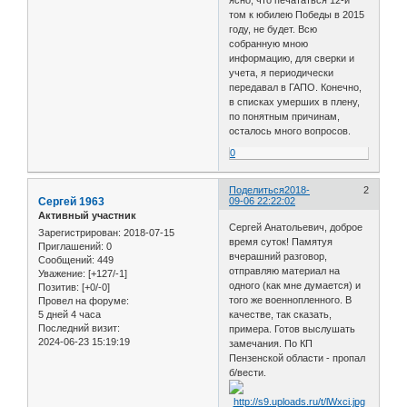
том к юбилею Победы в 2015
году, не будет. Всю
собранную мною
информацию, для сверки и
учета, я периодически
передавал в ГАПО. Конечно,
в списках умерших в плену,
по понятным причинам,
осталось много вопросов.
0
Поделиться
2018-
2
Сергей 1963
09-06 22:22:02
Активный участник
Сергей Анатольевич, доброе
Зарегистрирован
: 2018-07-15
время суток! Памятуя
Приглашений:
0
вчерашний разговор,
Сообщений:
449
отправляю материал на
Уважение:
[+127/-1]
одного (как мне думается) и
Позитив:
[+0/-0]
того же военнопленного. В
Провел на форуме:
5 дней 4 часа
качестве, так сказать,
Последний визит:
примера. Готов выслушать
2024-06-23 15:19:19
замечания. По КП
Пензенской области - пропал
б/вести.