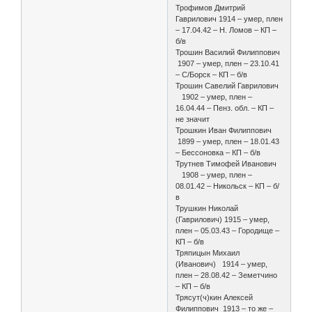
Трофимов Дмитрий
Гаврилович 1914 – умер, плен
– 17.04.42 – Н. Ломов – КП –
б/в
Трошин Василий Филиппович
1907 – умер, плен – 23.10.41
– С/Борск – КП – б/в
Трошин Савелий Гаврилович
1902 – умер, плен –
16.04.44 – Пенз. обл. – КП –
не значит
Трошкин Иван Филиппович
1899 – умер, плен – 18.01.43
– Бессоновка – КП – б/в
Трутнев Тимофей Иванович
1908 – умер, плен –
08.01.42 – Никольск – КП – б/
в
Трушкин Николай
(Гаврилович) 1915 – умер,
плен – 05.03.43 – Городище –
КП – б/в
Тряпицын Михаил
(Иванович) 1914 – умер,
плен – 28.08.42 – Земетчино
– КП – б/в
Трясут(ч)кин Алексей
Филиппович 1913 – то же –