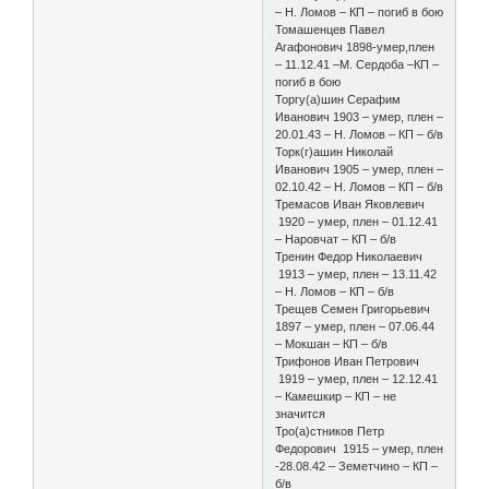
– Н. Ломов – КП – погиб в бою
Томашенцев Павел
Агафонович 1898-умер,плен
– 11.12.41 –М. Сердоба –КП –
погиб в бою
Торгу(а)шин Серафим
Иванович 1903 – умер, плен –
20.01.43 – Н. Ломов – КП – б/в
Торк(г)ашин Николай
Иванович 1905 – умер, плен –
02.10.42 – Н. Ломов – КП – б/в
Тремасов Иван Яковлевич
1920 – умер, плен – 01.12.41
– Наровчат – КП – б/в
Тренин Федор Николаевич
1913 – умер, плен – 13.11.42
– Н. Ломов – КП – б/в
Трещев Семен Григорьевич
1897 – умер, плен – 07.06.44
– Мокшан – КП – б/в
Трифонов Иван Петрович
1919 – умер, плен – 12.12.41
– Камешкир – КП – не
значится
Тро(а)стников Петр
Федорович 1915 – умер, плен
-28.08.42 – Земетчино – КП –
б/в