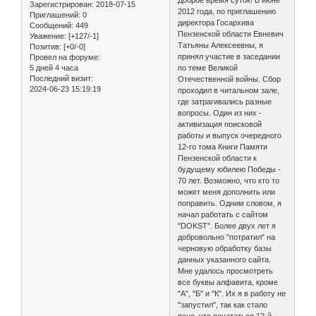
Зарегистрирован
: 2018-07-15
2012 года, по приглашению
Приглашений:
0
директора Госархива
Сообщений:
449
Пензенской области Евневич
Уважение:
[+127/-1]
Татьяны Алексеевны, я
Позитив:
[+0/-0]
принял участие в заседании
Провел на форуме:
5 дней 4 часа
по теме Великой
Последний визит:
Отечественной войны. Сбор
2024-06-23 15:19:19
проходил в читальном зале,
где затрагивались разные
вопросы. Один из них -
активизация поисковой
работы и выпуск очередного
12-го тома Книги Памяти
Пензенской области к
будущему юбилею Победы -
70 лет. Возможно, что кто то
может меня дополнить или
поправить. Одним словом, я
начал работать с сайтом
"DOKST". Более двух лет я
добровольно "потратил" на
черновую обработку базы
данных указанного сайта.
Мне удалось просмотреть
все буквы алфавита, кроме
"А", "Б" и "К". Их я в работу не
"запустил", так как стало
ясно, что печататься 12-й