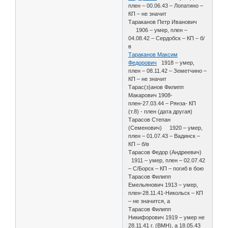
плен – 00.06.43 – Лопатино –
КП – не значит
Тараканов Петр Иванович
1906 – умер, плен –
04.08.42 – Сердобск – КП – б/
в
Тараканов Максим
Федорович
1918 – умер,
плен – 08.11.42 – Земетчино –
КП – не значит
Тарас(з)анов Филипп
Макарович 1908-
плен-27.03.44 – Рянза- КП
(т.8) - плен (дата другая)
Тарасов Степан
(Семенович) 1920 – умер,
плен – 01.07.43 – Вадинск –
КП – б/в
Тарасов Федор (Андреевич)
1911 – умер, плен – 02.07.42
– С/Борск – КП – погиб в бою
Тарасов Филипп
Емельянович 1913 – умер,
плен-28.11.41-Никольск – КП
– не значится, а
Тарасов Филипп
Никифорович 1919 – умер не
28.11.41 г. (ВМН), а 18.05.43