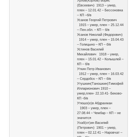
Урлов(Юрлов) Борис
(Евсеевич) 1913 – умер,
плен – 12.01.42 – Бессоновка
– КП –б/в
Усанов Георгий Петрович
1915 – умер, плен – 25.12.44
– Пен.обл. – КП – б/в
Усанов Николай (Федорович)
1914 – умер, плен – 15.04.43
– Голицыно – КП – б/в
Устинов Василий
Михайлович 1918 – умер,
плен – 15.01.42 – Колышлей –
КП – б/в
Уткин Петр Иванович
1912 – умер, плен – 16.03.42
– Сердобск – КП – б/в
Утушкин(Таношкин)Тимофей
Илларионович 1910 –
умер,плен- 22.10.41- Беково-
КП -б/в
Утюшо(е)в Абдрахман
1903 – умер, плен –
27.08.44 – Чембар – КП – не
значится
Ухаб(от)ин Василий
(Петрович) 1901 – умер,
плен – 02.12.41 – Наровчат –