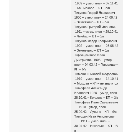
1909 – умер, плен – 07.11.41
– Башмаково – КП – б/в
Тикунов Гордей Яковлевич
1900 – умер, плен – 24.09.42
– Земетчино – КП – б/в
Тикунов Григорий Иванович
1911 – умер, плен – 29.10.41
– Чембар – КП – б/в
Тикунов Федор Трофимович
1902 – умер, плен – 26.08.42
– Земетчино – КП – б/в
Ти(ель)лиянов Иван
Дмитриевич 1905 – умер,
плен – 04.03.42 – Городище –
КП – б/в
Тимонин Николай Федорович
1919 – умер, плен – 14.10.41
– Мокшан – КП – не значится
Тимофеев Александр
Иванович 1920 – умер, плен –
28.10.41 – Кондоль – КП – б/в
Тимофеев Иван Савельевич
1910 – умер, плен –
25.09.42 – Лунино – КП – б/в
Тимохин Иван Анисимович
1911 – умер, плен –
30.04.42 – Никольск – КП – б/
в