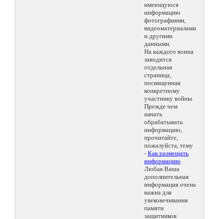
имеющуюся
информацию
фотографиями,
видеоматериалами
и другими
данными.
На каждого воина
заводится
отдельная
страница,
посвященная
конкретному
участнику войны.
Прежде чем
начать
обрабатывать
информацию,
прочитайте,
пожалуйста, тему
-
Как размещать
информацию
.
Любая Ваша
дополнительная
информация очень
важна для
увековечивания
памяти
защитников