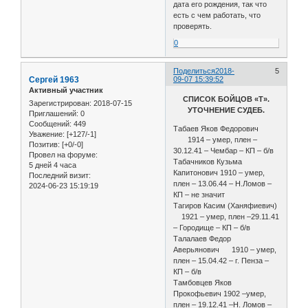
дата его рождения, так что
есть с чем работать, что
проверять.
0
Поделиться
2018-
5
Сергей 1963
09-07 15:39:52
Активный участник
СПИСОК БОЙЦОВ «Т».
Зарегистрирован
: 2018-07-15
УТОЧНЕНИЕ СУДЕБ.
Приглашений:
0
Сообщений:
449
Табаев Яков Федорович
Уважение:
[+127/-1]
1914 – умер, плен –
Позитив:
[+0/-0]
30.12.41 – Чембар – КП – б/в
Провел на форуме:
Табачников Кузьма
5 дней 4 часа
Капитонович 1910 – умер,
Последний визит:
плен – 13.06.44 – Н.Ломов –
2024-06-23 15:19:19
КП – не значит
Тагиров Касим (Ханяфиевич)
1921 – умер, плен –29.11.41
– Городище – КП – б/в
Талалаев Федор
Аверьянович 1910 – умер,
плен – 15.04.42 – г. Пенза –
КП – б/в
Тамбовцев Яков
Прокофьевич 1902 –умер,
плен – 19.12.41 –Н. Ломов –