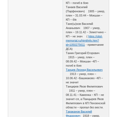
КП – погиб в бою
Танаев Василий
(Парфенович) 1905 – умер,
плен – 31.03.44 – Мокшан –
КП – б/в
Тане(ы)ков Василий
Ананьевич 1907 – умер,
плен – 19.11.42 – Земетчино –
КП – не знач (
https://obd-
memorial.ru/html/info.htm?
id=1050275611
- примечание
ДСА)
Танин Григорий Егорович
1915 – умер, плен –
08.09.42 – Мокшан –КП –
погиб в бою
Танцев Леонид Васильевич
1913 – умер, плен –
10.06.42 –Башмаково –КП –
не значит
Танцирев Яков Филиппович
1911 – умер, плен –
08.11.41 – Каменка – КП – не
значит-ся, а Панцырев Яков
Филиппович в КП Пензенской
области – пропал без вести.
Тараканов Василий
Федорович
1918 – умер,