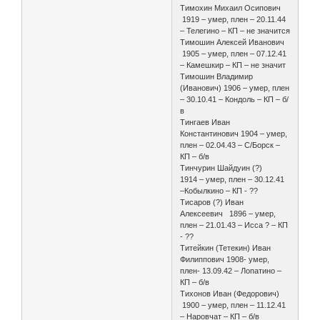
Тимохин Михаил Осипович
1919 – умер, плен – 20.11.44
– Телегино – КП – не значится
Тимошин Алексей Иванович
1905 – умер, плен – 07.12.41
– Камешкир – КП – не значит
Тимошин Владимир
(Иванович) 1906 – умер, плен
– 30.10.41 – Кондоль – КП – б/
в
Тингаев Иван
Константинович 1904 – умер,
плен – 02.04.43 – С/Борск –
КП – б/в
Тинчурин Шайдуин (?)
1914 – умер, плен – 30.12.41
–Кобылкино – КП - ??
Тисаров (?) Иван
Алексеевич 1896 – умер,
плен – 21.01.43 – Исса ? – КП
- ??
Титейкин (Тетекин) Иван
Филиппович 1908- умер,
плен- 13.09.42 – Лопатино –
КП – б/в
Тихонов Иван (Федорович)
1900 – умер, плен – 11.12.41
– Наровчат – КП – б/в