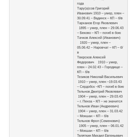
года
Тару(а)сов Григорий
Иванович 1910 – умер, плен –
30.09.41 – Вадинск – КП – б/в
Тарханов Егор Яковлевич
1895 – умер, плен – 29.06.43
– Беково – КП – погиб в бою
Тачков Алексей (Иванович)
1920 – умер, плен –
05.06.42 – Наровчат – КП – б/
в
Тверсков Алексей
Федорович 1910 – умер,
плен – 24.02.43 – Городище –
КП – б/в
Тезиков Николай Васильевич
1910 – умер, плен –19.03.43
– Сердобск –КП – погиб в бою
Тельнов Дмитрий Яковлевич
1904 – умер, плен – 29.03.43
– г. Пенза – КП – не значится
Тельнов Иван (Андреевич)
1904 – умер, плен – 31.03.42
– Мокшан – КП – б/в
Тельнов Фрол (Семенович)
1905 – умер, плен – 06.01.42
– Мокшан – КП – б/в
Теляткин Михаил Евгеньевич