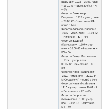
Ефимович 1915 – умер, плен
– 13.11.43 – Шемышейка – КП
– б/в
Федотов Александр
Петрович 1915 – умер, плен
– 28.03.42 –Земетчино-КП-
погиб в бою
Федотов Алексей (Иванович)
1905 – умер, плен – 13.04.42
– Никольск – КП – б/в
Федотов Василий
(Григорьевич) 1907-умер,
плен – 28.08.43 – Наровчат –
КП – б/в
Федотов Захар Максимович
1912 – умер, плен –
06.05.42 – Земетчино – КП –
б/в
Федотов Иван (Васильевич)
1911 – умер, плен –20.11.44 –
М.Сердоба-КП – погиб в бою
Федотов Иван Михайлович
1910 – умер, плен – 20.02.43
– Бессоновка – КП – б/в
Федотов Лаврентий
(Михайлович) 1903-умер,
плен- 24.04.43- Земетчино –
КП – б/в