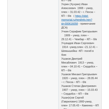
КП – б/в
Ухрин (Хухрин) Иван
Алексеевич 1908 – умер,
плен – 31.03.42 – г. Пенза –
КП – б/в (
https://obd-
memorial.ru/html/info.htm?
id=300616058
- примечание
ДСА)
Учкин Серафим Григорьевич
1909 – умер, плен –
29.12.41 – Чембар – КП – б/в
Учувадов Иван Сергеевич
1914 –умер,плен –21.12.41 –
Шемышейка –КП –погиб в
бою
Ушаков Дмитрий
Михайлович 1913 – умер,
плен – 04.10.41 – Сердобск –
КП – б/в
Ушаков Михаил Григорьевич
1920 – умер, плен – 28.05.44
– г. Пенза – КП – б/в
Ушаков Степан Дмитриевич
1907 – умер, плен – 15.03.43
– Сердобск – КП – б/в
Ушан(к)ов Сергей
(Гаврилович) 1900-умер,
плен- 17.05.43 – Каменка – КП