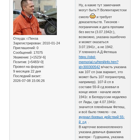
Ну, а какие тут замечания
могут быть?! Волюнтаристски
смело
и требует
доказательств. Тихонов -
пограничник и дата пропажи
без вести (3.07.1942г.),
возможно, указана ошибочно
Откуда:
г.Пенза
и может оказаться
Зарегистрирован
: 2010-01-24
3.07.1941г., а не 1942.
Приглашений:
0
У пленного А.Д.Фетюша
Сообщений:
17075
https://obd-
Уважение:
[+1523/-6]
Позитив:
[+5483/-0]
memorial.ru/html/info.htm?
Провел на форуме:
id=300300542
в/часть указана
9 месяцев 22 дня
как 107 сп (как вариант, это
Последний визит:
может быть 107 погранотряд,
2026-07-08 15:06:26
например). 107-й сп в
составе 55-й сд воевал в
конце июня - начале июля
1941г. в Белоруссии недалеко
от Лиды, где 4.07.1941г.
значится пленённым Фетюш,
и всё было тяжело - см.
журнал боевых действий 55-
й сд
.
В карточке военнопленного
указана девичья фамилия
матери - Гудошина, указана