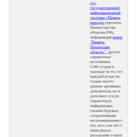
гг.»
,
государственной
информационной
системы «Память
народа»
(проекты
Министерства
обороны РФ),
информация
книги
"Память.
Пензенская
область."
, других
справочных
источников.
Сайт создан в
надежде на то, что
каждый из нас не
только внесёт
данные архивных
документов, но и
дополнит сухую
справочную
информацию
своими бережно
сохраненными
воспоминаниями о
тех, кого уже нет с
нами рядом,
рассказами о ныне