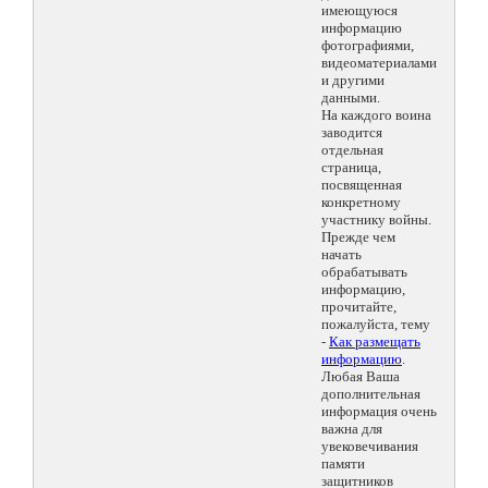
имеющуюся
информацию
фотографиями,
видеоматериалами
и другими
данными.
На каждого воина
заводится
отдельная
страница,
посвященная
конкретному
участнику войны.
Прежде чем
начать
обрабатывать
информацию,
прочитайте,
пожалуйста, тему
-
Как размещать
информацию
.
Любая Ваша
дополнительная
информация очень
важна для
увековечивания
памяти
защитников