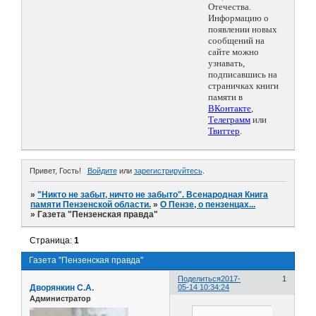
Отечества.
Информацию о
появлении новых
сообщений на
сайте можно
узнавать,
подписавшись на
страничках книги
памяти в
ВКонтакте
,
Телеграмм
или
Твиттер
.
Привет, Гость!
Войдите
или
зарегистрируйтесь
.
»
"Никто не забыт, ничто не забыто". Всенародная Книга
памяти Пензенской области.
»
О Пензе, о пензенцах...
»
Газета "Пензенская правда"
Страница:
1
Газета "Пензенская правда"
Поделиться
2017-
1
Дворянкин С.А.
05-14 10:34:24
Администратор