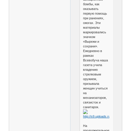
бомбы, как
оказывать
первую помощь
при ранениях,
ожогах. Эти
материалы
маркировались
значком
«Вырежи и
сохрани».
Ежедневно в
рамках
Всевобуча наша
газета учила
владению
стрелковым
оружием,
призывала
женщин учиться
на
механизаторов,
связисток и
санитарок.
На
продолжительное