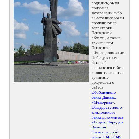
родились, были
призваны,
захоронены либо
в настоящее время
проживают на
территории
Пензенской
области, а также
труженикам
Пензенской
области, ковавшим
Победу в тылу.
Основой
наполнения сайта
являются военные
архивные
документы с
сайтов
Обобщенного
Банка Данных
«Мемориал»
,
Общедоступного
электронного
банка документов
«Подвиг Народа в
Великой
Отечественной
войне 1941-1945