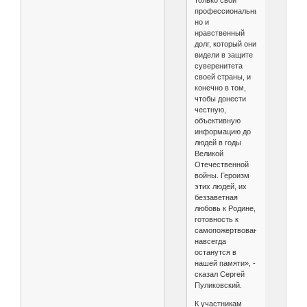
только свой
профессиональный,
но и
нравственный
долг, который они
видели в защите
суверенитета
своей страны, и
конечно в том,
чтобы донести
честную,
объективную
информацию до
людей в годы
Великой
Отечественной
войны. Героизм
этих людей, их
беззаветная
любовь к Родине,
готовность к
самопожертвованию
навсегда
останутся в
нашей памяти», -
сказал Сергей
Пуликовский.
К участникам