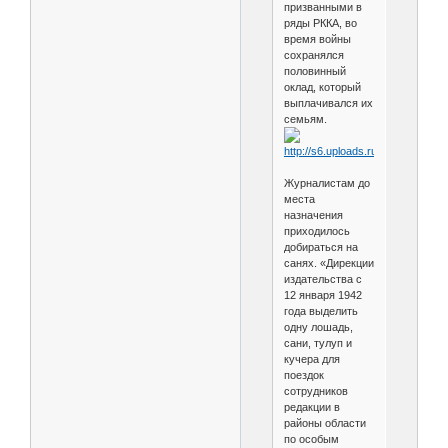
призванными в
ряды РККА, во
время войны
сохранялся
половинный
оклад, который
выплачивался их
семьям.
Журналистам до
места
назначения
приходилось
добираться на
санях. «Дирекции
издательства с
12 января 1942
года выделить
одну лошадь,
сани, тулуп и
кучера для
поездок
сотрудников
редакции в
районы области
по особым