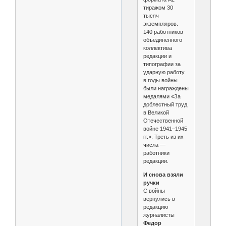
тиражом 30
тысяч
экземпляров.
140 работников
объединенного
коллектива
редакции и
типографии за
ударную работу
в годы войны
были награждены
медалями «За
доблестный труд
в Великой
Отечественной
войне 1941–1945
гг.». Треть из их
числа —
работники
редакции.
И снова взяли
ручки
С войны
вернулись в
редакцию
журналисты
Федор