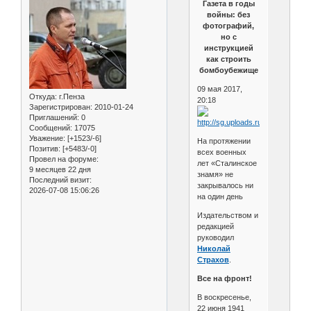
Газета в годы
войны: без
фотографий,
но с
инструкцией
как строить
бомбоубежище
09 мая 2017,
Откуда:
г.Пенза
20:18
Зарегистрирован
: 2010-01-24
Приглашений:
0
Сообщений:
17075
Уважение:
[+1523/-6]
На протяжении
Позитив:
[+5483/-0]
всех военных
Провел на форуме:
лет «Сталинское
9 месяцев 22 дня
знамя» не
Последний визит:
закрывалось ни
2026-07-08 15:06:26
на один день
Издательством и
редакцией
руководил
Николай
Страхов
.
Все на фронт!
В воскресенье,
22 июня 1941