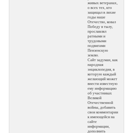
живых ветеранах,
о всех тех, кто
защищал в лихие
годы наше
Отечество, ковал
Победу в тылу,
прославлял
ратными и
трудовыми
подвигами
Пензенскую
землю.
Сайт задуман, как
народная
энциклопедия, в
которую каждый
желающий может
внести известную
ему информацию
об участниках
Великой
Отечественной
войны, добавить
свои комментарии
к имеющейся на
сайте
информации,
дополнить