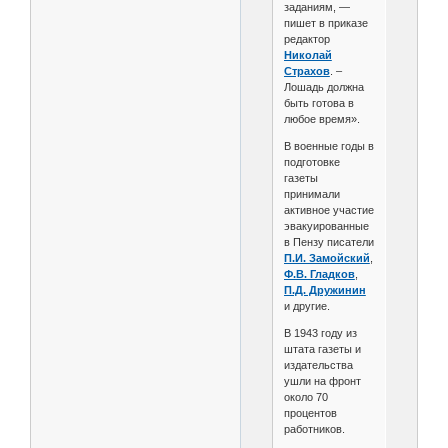
заданиям, —
пишет в приказе
редактор
Николай
Страхов
. –
Лошадь должна
быть готова в
любое время».
В военные годы в
подготовке
газеты
принимали
активное участие
эвакуированные
в Пензу писатели
П.И. Замойский
,
Ф.В. Гладков
,
П.Д. Дружинин
и другие.
В 1943 году из
штата газеты и
издательства
ушли на фронт
около 70
процентов
работников.