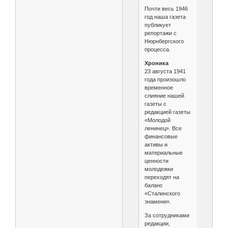
Почти весь 1946
год наша газета
публикует
репортажи с
Нюрнбергского
процесса.
Хроника
23 августа 1941
года произошло
временное
слияние нашей
газеты с
редакцией газеты
«Молодой
ленинец». Все
финансовые
активы и
материальные
ценности
молодежки
переходят на
баланс
«Сталинского
знамени».
За сотрудниками
редакции,