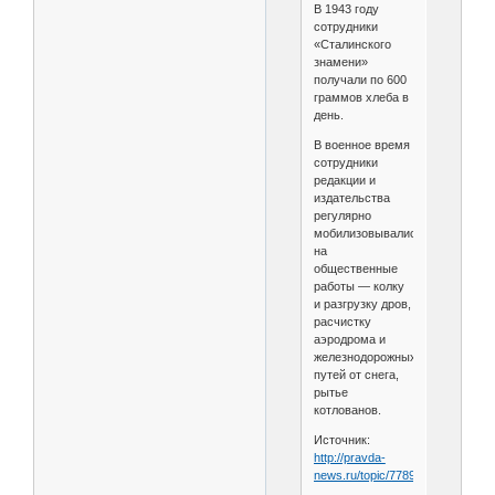
В 1943 году
сотрудники
«Сталинского
знамени»
получали по 600
граммов хлеба в
день.
В военное время
сотрудники
редакции и
издательства
регулярно
мобилизовывались
на
общественные
работы — колку
и разгрузку дров,
расчистку
аэродрома и
железнодорожных
путей от снега,
рытье
котлованов.
Источник:
http://pravda-
news.ru/topic/77893.html