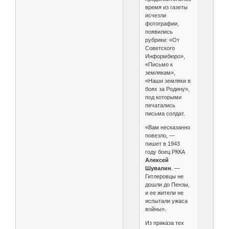
время из газеты
исчезли
фотографии,
появились
рубрики: «От
Советского
Информбюро»,
«Письмо к
землякам»,
«Наши земляки в
боях за Родину»,
под которыми
печатались
письма солдат.
«Вам несказанно
повезло, —
пишет в 1943
году боец РККА
Алексей
Шувалин
. —
Гитлеровцы не
дошли до Пензы,
и ее жители не
испытали ужаса
войны».
Из приказа тех