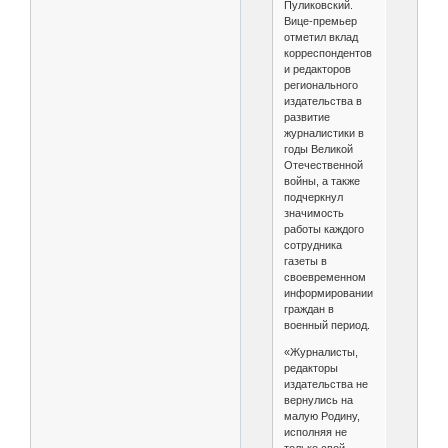
Пуликовский.
Вице-премьер
отметил вклад
корреспондентов
и редакторов
регионального
издательства в
развитие
журналистики в
годы Великой
Отечественной
войны, а также
подчеркнул
значимость
работы каждого
сотрудника
газеты в
своевременном
информировании
граждан в
военный период.
«Журналисты,
редакторы
издательства не
вернулись на
малую Родину,
исполняя не