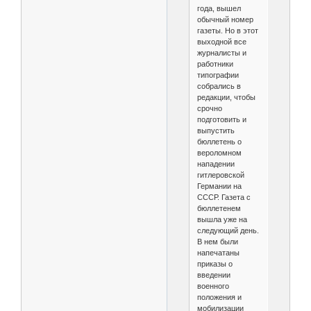
года, вышел
обычный номер
газеты. Но в этот
выходной все
журналисты и
работники
типографии
собрались в
редакции, чтобы
срочно
подготовить и
выпустить
бюллетень о
вероломном
нападении
гитлеровской
Германии на
СССР. Газета с
бюллетенем
вышла уже на
следующий день.
В нем были
напечатаны
приказы о
введении
военного
положения и
мобилизации