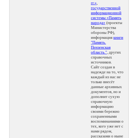
гг.»
,
государственной
информационной
системы «Память
народа»
(проекты
Министерства
обороны РФ),
информация
книги
"Память.
Пензенская
область."
, других
справочных
источников.
Сайт создан в
надежде на то, что
каждый из нас не
только внесёт
данные архивных
документов, но и
дополнит сухую
справочную
информацию
своими бережно
сохраненными
воспоминаниями о
тех, кого уже нет с
нами рядом,
рассказами о ныне