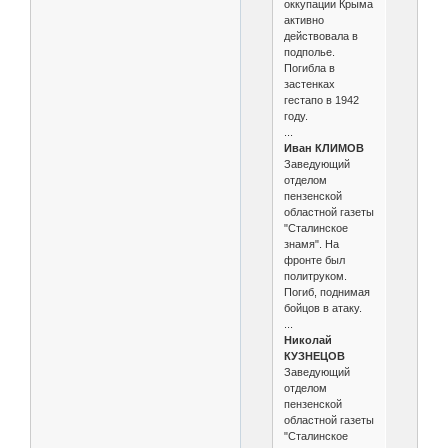
оккупации Крыма
активно
действовала в
подполье.
Погибла в
застенках
гестапо в 1942
году.
...
Иван КЛИМОВ
Заведующий
отделом
пензенской
областной газеты
"Сталинское
знамя". На
фронте был
политруком.
Погиб, поднимая
бойцов в атаку.
...
Николай
КУЗНЕЦОВ
Заведующий
отделом
пензенской
областной газеты
"Сталинское