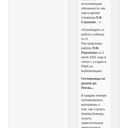
исполняющим
обязанности зав.
партотделом
товарища
К.И.
Стразова
…»;
«Освободить от
работы собкора
по Н.
Пестровскому
району
Л.М.
Порохова
со 2
июля 1941 года в
связи с уходом в
РККА по
мобилизации».
Гитлеровцы не
дошли до
Пензы...
В каждом номере
публиковались
материалы о
том, как строить
бомбоубежище,
тушить
зажигательные
авиационные