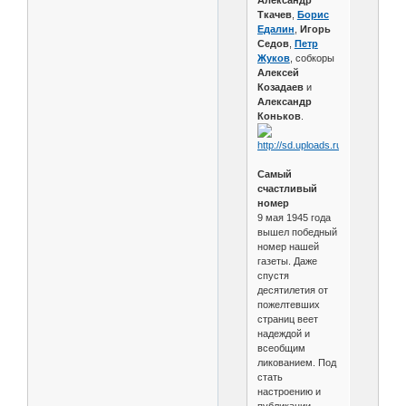
Александр
Ткачев
,
Борис
Едалин
,
Игорь
Седов
,
Петр
Жуков
, собкоры
Алексей
Козадаев
и
Александр
Коньков
.
Самый
счастливый
номер
9 мая 1945 года
вышел победный
номер нашей
газеты. Даже
спустя
десятилетия от
пожелтевших
страниц веет
надеждой и
всеобщим
ликованием. Под
стать
настроению и