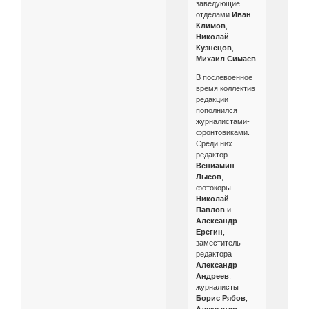
заведующие
отделами
Иван
Климов
,
Николай
Кузнецов
,
Михаил Симаев
.
В послевоенное
время коллектив
редакции
пополнился
журналистами-
фронтовиками.
Среди них
редактор
Вениамин
Лысов
,
фотокоры
Николай
Павлов
и
Александр
Ерегин
,
заместитель
редактора
Александр
Андреев
,
журналисты
Борис Рябов
,