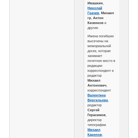
Ивашкин
,
Николай
Грачев
,
Михаил
гр
,
Антон
Кизенков
и
другие.
Имена погибших
высечены на
мемориальной
доске, которая
занимает
почетное место в
редакции:
корреспондент и
редактор
Михаил
Антонович
,
корреспондент
Валентина
Вергильева
,
редактор
Сергей
Герасимов
,
директор
типографии
Михаил
Карепов
,