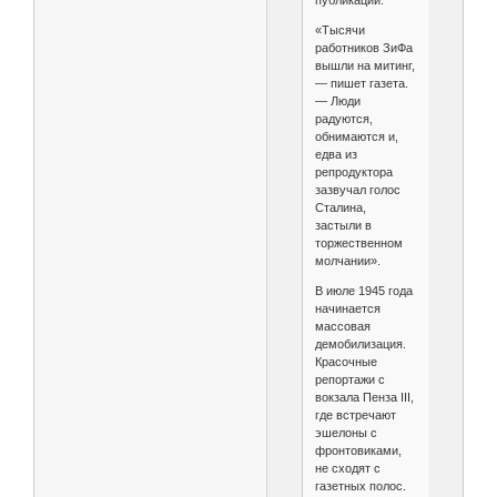
публикации.
«Тысячи
работников ЗиФа
вышли на митинг,
— пишет газета.
— Люди
радуются,
обнимаются и,
едва из
репродуктора
зазвучал голос
Сталина,
застыли в
торжественном
молчании».
В июле 1945 года
начинается
массовая
демобилизация.
Красочные
репортажи с
вокзала Пенза III,
где встречают
эшелоны с
фронтовиками,
не сходят с
газетных полос.