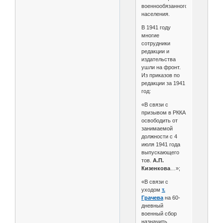
военнообязанного
населения.
В 1941 году
многие
сотрудники
редакции и
издательства
ушли на фронт.
Из приказов по
редакции за 1941
год:
«В связи с
призывом в РККА
освободить от
занимаемой
должности с 4
июля 1941 года
выпускающего
тов.
А.П.
Кизенкова
…»;
«В связи с
уходом
т.
Грачева
на 60-
дневный
военный сбор
назначить