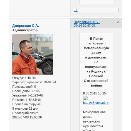
+1
Поделиться
2017-
2
Дворянкин С.А.
05-14 10:47:05
Администратор
В Пензе
открыли
мемориальную
доску
журналистам,
не
вернувшимся
на Родину с
Великой
Откуда:
г.Пенза
Отечественной
Зарегистрирован
: 2010-01-24
войны
Приглашений:
0
Сообщений:
17075
8.05.2015 15:25
Уважение:
[+1523/-6]
Позитив:
[+5483/-0]
Провел на форуме:
9 месяцев 22 дня
Мемориальная
Последний визит:
доска
2026-07-08 15:06:26
пензенским
журналистам
«Они не