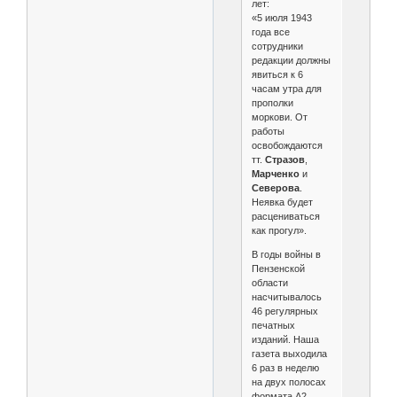
лет:
«5 июля 1943
года все
сотрудники
редакции должны
явиться к 6
часам утра для
прополки
моркови. От
работы
освобождаются
тт.
Стразов
,
Марченко
и
Северова
.
Неявка будет
расцениваться
как прогул».
В годы войны в
Пензенской
области
насчитывалось
46 регулярных
печатных
изданий. Наша
газета выходила
6 раз в неделю
на двух полосах
формата А2