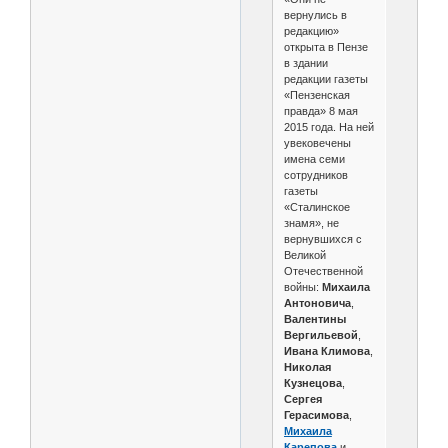
вернулись в
редакцию»
открыта в Пензе
в здании
редакции газеты
«Пензенская
правда» 8 мая
2015 года. На ней
увековечены
имена семи
сотрудников
газеты
«Сталинское
знамя», не
вернувшихся с
Великой
Отечественной
войны:
Михаила
Антоновича
,
Валентины
Вергильевой
,
Ивана Климова
,
Николая
Кузнецова
,
Сергея
Герасимова
,
Михаила
Карепова
и