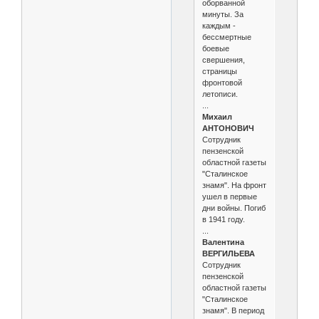
оборванной
минуты. За
каждым -
бессмертные
боевые
свершения,
страницы
фронтовой
летописи.
...
Михаил
АНТОНОВИЧ
Сотрудник
пензенской
областной газеты
"Сталинское
знамя". На фронт
ушел в первые
дни войны. Погиб
в 1941 году.
...
Валентина
ВЕРГИЛЬЕВА
Сотрудник
пензенской
областной газеты
"Сталинское
знамя". В период