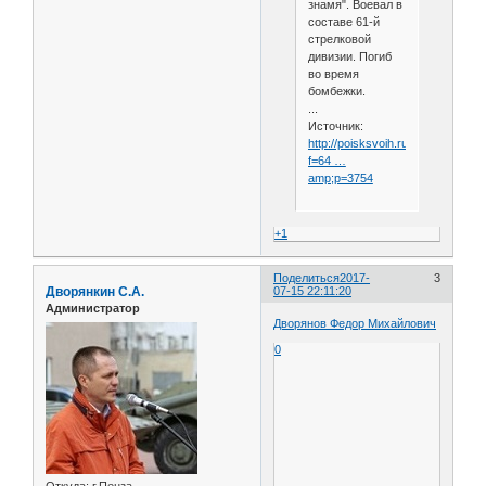
знамя". Воевал в
составе 61-й
стрелковой
дивизии. Погиб
во время
бомбежки.
...
Источник:
http://poisksvoih.ru/viewtopic.php
f=64 …
amp;p=3754
+1
Поделиться
2017-
3
Дворянкин С.А.
07-15 22:11:20
Администратор
Дворянов Федор Михайлович
0
Откуда:
г.Пенза