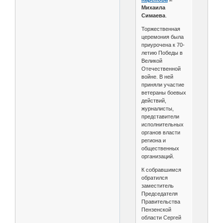
Михаила
Симаева
.
Торжественная
церемония была
приурочена к 70-
летию Победы в
Великой
Отечественной
войне. В ней
приняли участие
ветераны боевых
действий,
журналисты,
представители
исполнительных
органов власти
региона и
общественных
организаций.
К собравшимся
обратился
заместитель
Председателя
Правительства
Пензенской
области Сергей