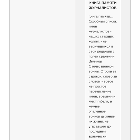
КНИГА ПАМЯТИ
ЖУРНАЛИСТОВ
Книга памяти…
Скорбный список
имен
журналистов -
наших старших
коллег, - не
вернувшихся в
свои редакции с
полей сражений
Великой
Отечественной
войны. Строка за
строкой, слово за
словом - вовсе
не простое
перечисление
имен, времени и
мест гибели, а
жгучее,
опаленное
войной дыхание
их жизни, не
угасавшее до
последней,
трагически