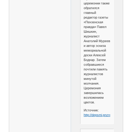
церемонии также
обратился
главный
редактор газеты
«Пензенская
правда» Павел
Шишкин,
журналист
Анатолий Муреев
и автор эскиза
мемориальной
доски Алексей
Боднар. Затем
собравшиеся
почтили память
журналистов
минутой
молчания.
Церемония
завершилась
возложением
цветов.
Источник:
http://depsmi.pnzreg.ru/news/20