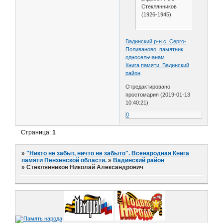
Стеклянников
(1926-1945)
Вадинский р-н с. Серго-
Поливаново. памятник
односельчанам
Книга памяти. Вадинский
район
Отредактировано
простомария (2019-01-13
10:40:21)
0
Страница:
1
»
"Никто не забыт, ничто не забыто". Всенародная Книга
памяти Пензенской области.
»
Вадинский район
»
Стеклянников Николай Александрович