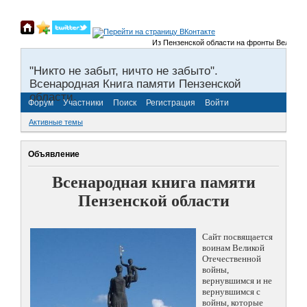
Из Пензенской области на фронты Великой Оте
"Никто не забыт, ничто не забыто".
Всенародная Книга памяти Пензенской
области.
Форум
Участники
Поиск
Регистрация
Войти
Активные темы
Объявление
Всенародная книга памяти
Пензенской области
Сайт посвящается
воинам Великой
Отечественной
войны,
вернувшимся и не
вернувшимся с
войны, которые