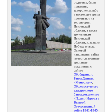
родились, были
призваны,
захоронены либо
в настоящее время
проживают на
территории
Пензенской
области, а также
труженикам
Пензенской
области, ковавшим
Победу в тылу.
Основой
наполнения сайта
являются военные
архивные
документы с
сайтов
Обобщенного
Банка Данных
«Мемориал»
,
Общедоступного
электронного
банка документов
«Подвиг Народа в
Великой
Отечественной
войне 1941-1945