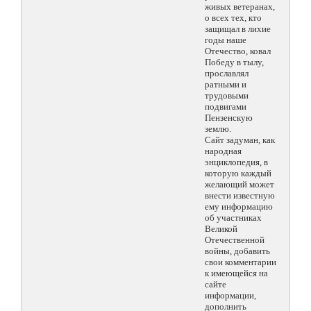
живых ветеранах,
о всех тех, кто
защищал в лихие
годы наше
Отечество, ковал
Победу в тылу,
прославлял
ратными и
трудовыми
подвигами
Пензенскую
землю.
Сайт задуман, как
народная
энциклопедия, в
которую каждый
желающий может
внести известную
ему информацию
об участниках
Великой
Отечественной
войны, добавить
свои комментарии
к имеющейся на
сайте
информации,
дополнить