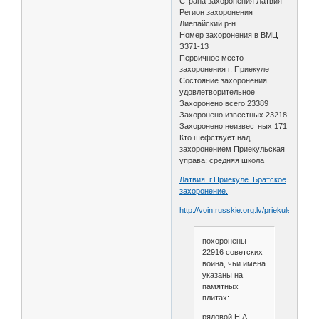
Страна захоронения Латвия
Регион захоронения
Лиепайский р-н
Номер захоронения в ВМЦ
З371-13
Первичное место
захоронения г. Приекуле
Состояние захоронения
удовлетворительное
Захоронено всего 23389
Захоронено известных 23218
Захоронено неизвестных 171
Кто шефствует над
захоронением Приекульская
управа; средняя школа
Латвия. г.Приекуле. Братское
захоронение.
http://voin.russkie.org.lv/priekule.php
похоронены
22916 советских
воина, чьи имена
указаны на
памятных
плитах:
рядовой Н.А.