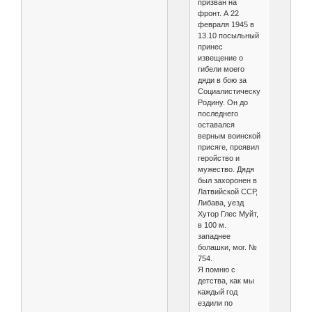
призван на
фронт. А 22
февраля 1945 в
13.10 посыльный
принес
извещение о
гибели моего
дяди в бою за
Социалистическую
Родину. Он до
последнего
оставался
верным воинской
присяге, проявил
геройство и
мужество. Дядя
был захоронен в
Латвийской ССР,
Либава, уезд
Хутор Глес Муйт,
в 100 м.
западнее
болашки, мог. №
754.
Я помню с
детства, как мы
каждый год
ездили по