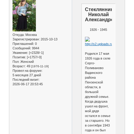
Стеклянников
Николай
Александрович
1926 - 1945
Откуда:
Москва
Зарегистрирован
: 2015-10-13
Приглашений:
0
Сообщений:
9944
Уважение:
[+2328/-1]
Родился 17 мая
Позитив:
[+1757/-0]
1926 года в селе
Пол:
Женский
Серго-
Возраст:
49
[1976-11-19]
Поливаново
Провел на форуме:
Вадинского
5 месяцев 27 дней
района
Последний визит:
Пензенской
2026-06-17 20:53:45
области, в
большой
дружной семье.
Когда дедушка
ушел на фронт,
мой дядя
остался в семье
за старшего. Но
в сентябре 1943
года и он был