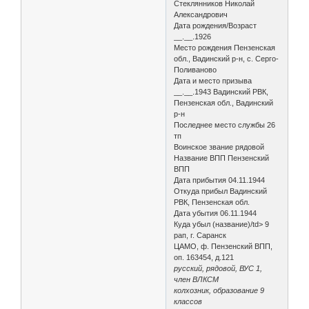
Стеклянников Николай
Александрович
Дата рождения/Возраст
__.__.1926
Место рождения Пензенская
обл., Вадинский р-н, с. Серго-
Поливаново
Дата и место призыва
__.__.1943 Вадинский РВК,
Пензенская обл., Вадинский
р-н
Последнее место службы 26
тп
Воинское звание рядовой
Название ВПП Пензенский
ВПП
Дата прибытия 04.11.1944
Откуда прибыл Вадинский
РВК, Пензенская обл.
Дата убытия 06.11.1944
Куда убыл (название)/td> 9
рап, г. Саранск
ЦАМО, ф. Пензенский ВПП,
оп. 163454, д.121
русский, рядовой, ВУС 1,
член ВЛКСМ
колхозник, образование 9
классов