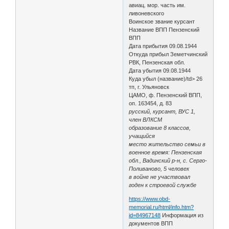
авиац. мор. часть им.
ливоневского
Воинское звание курсант
Название ВПП Пензенский
ВПП
Дата прибытия 09.08.1944
Откуда прибыл Земетчинский
РВК, Пензенская обл.
Дата убытия 09.08.1944
Куда убыл (название)/td> 26
тп, г. Ульяновск
ЦАМО, ф. Пензенский ВПП,
оп. 163454, д. 83
русский, курсант, ВУС 1,
член ВЛКСМ
образование 8 классов,
учащийся
место жительство семьи в
военное время: Пензенская
обл., Вадинский р-н, с. Серго-
Поливаново, 5 человек
в войне не участвовал
годен к строевой службе
https://www.obd-
memorial.ru/html/info.htm?
id=84967148
Информация из
документов ВПП