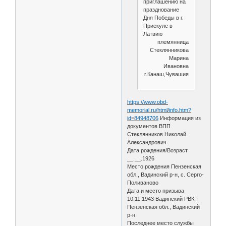
приглашению на
празднование
Дня Победы в г.
Приекуле в
Латвию
племянница
Стеклянникова
Марина
Ивановна
г.Канаш,Чувашия
https://www.obd-
memorial.ru/html/info.htm?
id=84948706
Информация из
документов ВПП
Стеклянников Николай
Александрович
Дата рождения/Возраст
__.__.1926
Место рождения Пензенская
обл., Вадинский р-н, с. Серго-
Поливаново
Дата и место призыва
10.11.1943 Вадинский РВК,
Пензенская обл., Вадинский
р-н
Последнее место службы