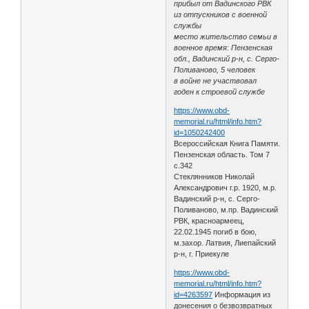
прибыл от Вадинского РВК
из отпускников с военной
службы
место жительство семьи в
военное время: Пензенская
обл., Вадинский р-н, с. Серго-
Поливаново, 5 человек
в войне не участвовал
годен к строевой службе
https://www.obd-
memorial.ru/html/info.htm?
id=1050242400
Всероссийская Книга Памяти.
Пензенская область. Том 7
с.342
Стеклянников Николай
Александрович г.р. 1920, м.р.
Вадинский р-н, с. Серго-
Поливаново, м.пр. Вадинский
РВК, красноармеец,
22.02.1945 погиб в бою,
м.захор. Латвия, Лиепайский
р-н, г. Приекуле
https://www.obd-
memorial.ru/html/info.htm?
id=4263597
Информация из
донесения о безвозвратных