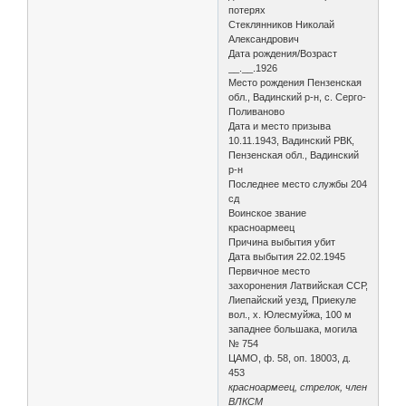
потерях
Стеклянников Николай
Александрович
Дата рождения/Возраст
__.__.1926
Место рождения Пензенская
обл., Вадинский р-н, с. Серго-
Поливаново
Дата и место призыва
10.11.1943, Вадинский РВК,
Пензенская обл., Вадинский
р-н
Последнее место службы 204
сд
Воинское звание
красноармеец
Причина выбытия убит
Дата выбытия 22.02.1945
Первичное место
захоронения Латвийская ССР,
Лиепайский уезд, Приекуле
вол., х. Юлесмуйжа, 100 м
западнее большака, могила
№ 754
ЦАМО, ф. 58, оп. 18003, д.
453
красноармеец, стрелок, член
ВЛКСМ