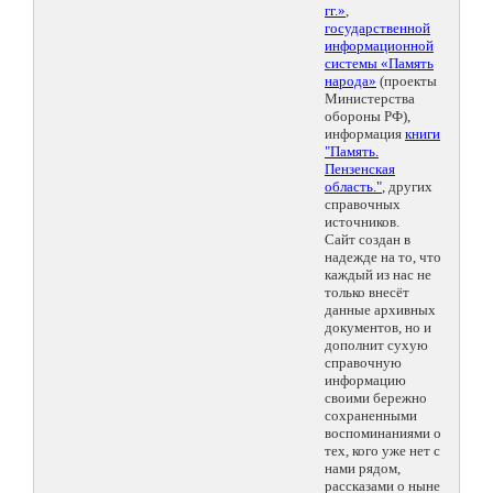
гг.»
,
государственной
информационной
системы «Память
народа»
(проекты
Министерства
обороны РФ),
информация
книги
"Память.
Пензенская
область."
, других
справочных
источников.
Сайт создан в
надежде на то, что
каждый из нас не
только внесёт
данные архивных
документов, но и
дополнит сухую
справочную
информацию
своими бережно
сохраненными
воспоминаниями о
тех, кого уже нет с
нами рядом,
рассказами о ныне