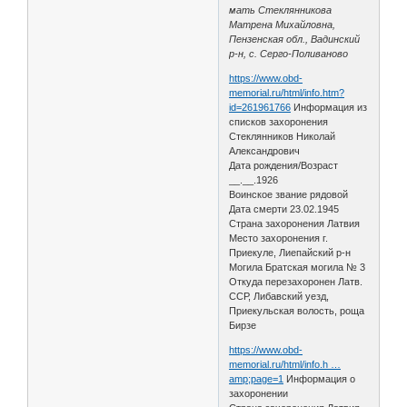
мать Стеклянникова
Матрена Михайловна,
Пензенская обл., Вадинский
р-н, с. Серго-Поливаново
https://www.obd-
memorial.ru/html/info.htm?
id=261961766
Информация из
списков захоронения
Стеклянников Николай
Александрович
Дата рождения/Возраст
__.__.1926
Воинское звание рядовой
Дата смерти 23.02.1945
Страна захоронения Латвия
Место захоронения г.
Приекуле, Лиепайский р-н
Могила Братская могила № 3
Откуда перезахоронен Латв.
ССР, Либавский уезд,
Приекульская волость, роща
Бирзе
https://www.obd-
memorial.ru/html/info.h …
amp;page=1
Информация о
захоронении