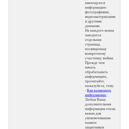
имеющуюся
информацию
фотографиями,
видеоматериалами
и другими
данными.
На каждого воина
заводится
отдельная
страница,
посвященная
конкретному
участнику войны.
Прежде чем
начать
обрабатывать
информацию,
прочитайте,
пожалуйста, тему
-
Как размещать
информацию
.
Любая Ваша
дополнительная
информация очень
важна для
увековечивания
памяти
защитников