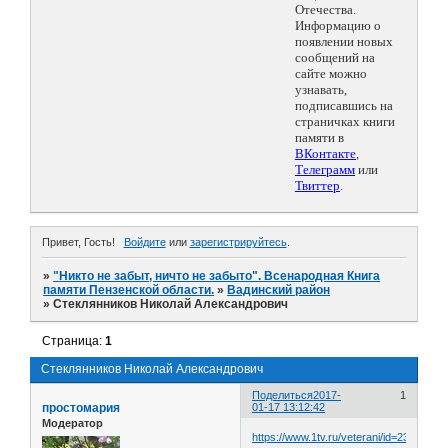
Отечества.
Информацию о
появлении новых
сообщений на
сайте можно
узнавать,
подписавшись на
страничках книги
памяти в
ВКонтакте
,
Телеграмм
или
Твиттер
.
Привет, Гость!
Войдите
или
зарегистрируйтесь
.
»
"Никто не забыт, ничто не забыто". Всенародная Книга
памяти Пензенской области.
»
Вадинский район
»
Стеклянников Николай Александрович
Страница:
1
Стеклянников Николай Александрович
Поделиться
2017-
1
простомария
01-17 13:12:42
Модератор
https://www.1tv.ru/veterani/id=2335844