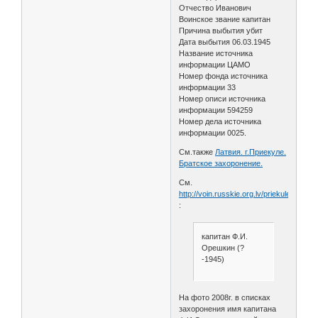
Отчество Иванович
Воинское звание капитан
Причина выбытия убит
Дата выбытия 06.03.1945
Название источника
информации ЦАМО
Номер фонда источника
информации 33
Номер описи источника
информации 594259
Номер дела источника
информации 0025.
См.также
Латвия. г.Приекуле.
Братское захоронение.
См.
http://voin.russkie.org.lv/priekule.php
:
капитан Ф.И.
Орешкин (?
-1945)
На фото 2008г. в списках
захоронения имя капитана