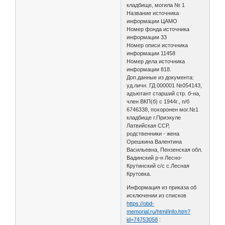
кладбище, могила № 1
Название источника
информации ЦАМО
Номер фонда источника
информации 33
Номер описи источника
информации 11458
Номер дела источника
информации 818.
Доп.данные из документа:
уд.личн. ГД 000001 №054143,
адъютант старший стр. б-на,
член ВКП(б) с 1944г., п/б
6746338, похоронен мог.№1
кладбище г.Приэкуле
Латвийская ССР,
родственники - жена
Орешкина Валентина
Васильевна, Пензенская обл.
Вадинский р-н Лесно-
Крутинский с/с с.Лесная
Крутовка.
Информация из приказа об
исключении из списков
https://obd-
memorial.ru/html/info.htm?
id=74753058
: