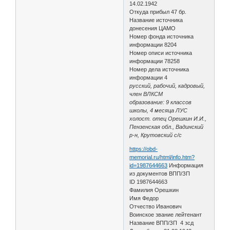
14.02.1942
Откуда прибыл 47 бр.
Название источника
донесения ЦАМО
Номер фонда источника
информации 8204
Номер описи источника
информации 78258
Номер дела источника
информации 4
русский, рабочий, кадровый,
член ВЛКСМ
образование: 9 классов
школы, 4 месяца ЛУС
холост. отец Орешкин И.И.,
Пензенская обл., Вадинский
р-н, Крутовский с/с
https://obd-
memorial.ru/html/info.htm?
id=1987644663
Информация
из документов ВПП/ЗП
ID 1987644663
Фамилия Орешкин
Имя Федор
Отчество Иванович
Воинское звание лейтенант
Название ВПП/ЗП 4 зсд