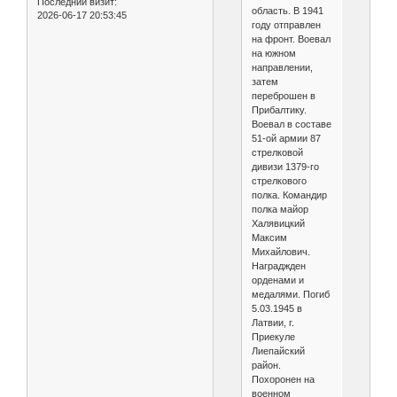
Последний визит:
область. В 1941
2026-06-17 20:53:45
году отправлен
на фронт. Воевал
на южном
направлении,
затем
переброшен в
Прибалтику.
Воевал в составе
51-ой армии 87
стрелковой
дивизи 1379-го
стрелкового
полка. Командир
полка майор
Халявицкий
Максим
Михайлович.
Награджден
орденами и
медалями. Погиб
5.03.1945 в
Латвии, г.
Приекуле
Лиепайский
район.
Похоронен на
военном