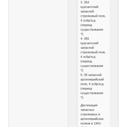
3. 354
курсантский
запасной
стрелковый полк,
4 зсбр/зсд
(период
существования
?)
4. 355
курсантский
запасной
стрелковый полк,
4 зсбр/зсд
(период
существования
?)
5. 39 запасной
артиллерийский
полк, 4 зсбр/зсд
(период
существования
?)
Дислокация
запасных
стрелковых и
артиллерийских
полков в 1941-