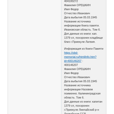
404100272
Фамилия ОРЕШКИН
Имя Федор
Отчество Иванович
Дата выбытия 05.03.1945
Название источника
информации Книга памяти.
Ивановская область. Том 6.
Доп.данные из книги: кап.
1379 сп, похоронен кладбище
близ г.Приекуле Латвия.
Информация из Книги Памяти
https://obd-
memorial.ru/html/info.htm?
id=400146207
:
400146207
Фамилия ОРЕШКИН
Имя Федор
Отчество Иванович
Дата выбытия 05.03.1945
Название источника
информации Назовем
поименно. Калининградская
область. Том 6.
Доп.данные из книги: капитан
1379 сп, похоронен
г.Приекуле Лиепайский р-н
Латвийская ССР.