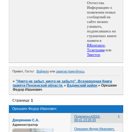
Отечества.
Информацию о
появлении новых
сообщений на
сайте можно
узнавать,
подписавшись на
страничках книги
памяти в
ВКонтакте
,
Телеграмм
или
Твиттер
.
Привет, Гость!
Войдите
или
зарегистрируйтесь
.
»
"Никто не забыт, ничто не забыто". Всенародная Книга
памяти Пензенской области.
»
Вадинский район
»
Орешкин
Федор Иванович
Страница:
1
Орешкин Федор Иванович
Поделиться
2016-
1
Дворянкин С.А.
08-01 23:26:33
Администратор
Орешкин Федор Иванович.