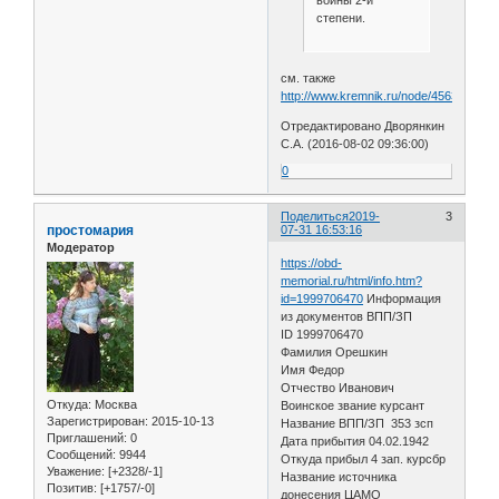
степени.
см. также
http://www.kremnik.ru/node/456370
Отредактировано Дворянкин
С.А. (2016-08-02 09:36:00)
0
Поделиться
2019-
3
простомария
07-31 16:53:16
Модератор
https://obd-
memorial.ru/html/info.htm?
id=1999706470
Информация
из документов ВПП/ЗП
ID 1999706470
Фамилия Орешкин
Имя Федор
Отчество Иванович
Откуда:
Москва
Воинское звание курсант
Зарегистрирован
: 2015-10-13
Название ВПП/ЗП 353 зсп
Приглашений:
0
Дата прибытия 04.02.1942
Сообщений:
9944
Откуда прибыл 4 зап. курсбр
Уважение:
[+2328/-1]
Название источника
Позитив:
[+1757/-0]
донесения ЦАМО