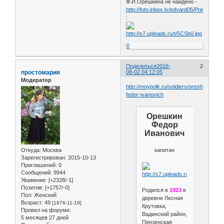
Ф.И.Орешкина не найдено -
http://foto.inbox.lv/edvard05/Priekule
:
0
Поделиться
2016-
2
простомария
08-02 04:12:05
Модератор
http://moypolk.ru/soldiers/oreshkin-
fedor-ivanovich
Орешкин
Федор
Иванович
капитан
Откуда:
Москва
Зарегистрирован
: 2015-10-13
Приглашений:
0
Сообщений:
9944
Уважение:
[+2328/-1]
Позитив:
[+1757/-0]
Родился в
1923
в
Пол:
Женский
деревне Лесная
Возраст:
49
[1976-11-19]
Крутовка,
Провел на форуме:
Вадинский район,
5 месяцев 27 дней
Пензенская