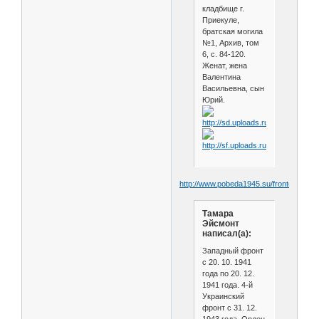
кладбище г.
Приекуле,
братская могила
№1, Архив, том
6, с. 84-120.
Женат, жена
Валентина
Васильевна, сын
Юрий.
http://www.pobeda1945.su/frontovik/605
Тамара
Эйсмонт
написал(а):
Западный фронт
с 20. 10. 1941
года по 20. 12.
1941 года. 4-й
Украинский
фронт с 31. 12.
1943 года. Орден