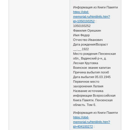
Информация из Книги Памяти
https://obd-
memorial.ru/html/info.htm?
id=1050193252
:
1050193252
Фамилия Орешкин
Имя Федор
Отчество Иванович
Дата рождения/Возраст
__.__.1922
Место рождения Пензенская
обл., Вадинский р-н, д.
Лесная Крутовка
Воинское звание капитан
Причина выбытия погиб
Дата выбытия 05.03.1945
Первичное место
захоронения Латвия
Название источника
информации Всероссийская
Книга Памяти. Пензенская
область. Том 6.
Информация из Книги Памяти
https://obd-
memorial.ru/html/info.htm?
id=404100272
: