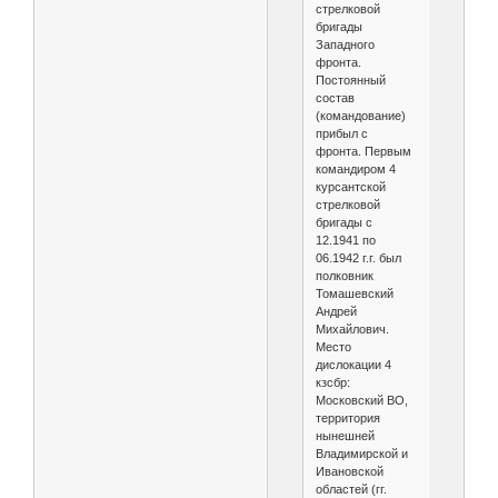
стрелковой
бригады
Западного
фронта.
Постоянный
состав
(командование)
прибыл с
фронта. Первым
командиром 4
курсантской
стрелковой
бригады с
12.1941 по
06.1942 г.г. был
полковник
Томашевский
Андрей
Михайлович.
Место
дислокации 4
кзсбр:
Московский ВО,
территория
нынешней
Владимирской и
Ивановской
областей (гг.