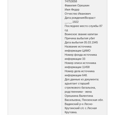
74753058
Фамилия Орешкин
Имя Федор
Отчество Иванович
Дата рождения/Возраст
__.__.1922
Последнее место службы 87
сд
Воинское звание капитан
Причина выбытия убит
Дата выбытия 05.03.1945
Название источника
информации ЦАМО
Номер фонда источника
информации 33
Номер описи источника
информации 11458
Номер дела источника
информации 648.
Доп.данные из документа:
адъютант старший
стрелкового батальона,
родственники - жена
Орешкина Валентина
Васильевна, Пензенская обл.
Вадинский р-н Лесно-
Крутинский с/с с.Лесная
Крутовка.