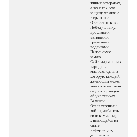
живых ветеранах,
о всех тех, кто
защищал в лихие
годы наше
Отечество, ковал
Победу в тылу,
прославлял
ратными и
трудовыми
подвигами
Пензенскую
землю.
Сайт задуман, как
народная
энциклопедия, в
которую каждый
желающий может
внести известную
ему информацию
об участниках
Великой
Отечественной
войны, добавить
свои комментарии
к имеющейся на
сайте
информации,
дополнить