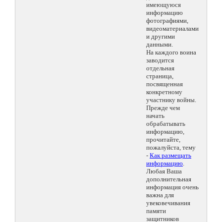
имеющуюся
информацию
фотографиями,
видеоматериалами
и другими
данными.
На каждого воина
заводится
отдельная
страница,
посвященная
конкретному
участнику войны.
Прежде чем
начать
обрабатывать
информацию,
прочитайте,
пожалуйста, тему
-
Как размещать
информацию
.
Любая Ваша
дополнительная
информация очень
важна для
увековечивания
памяти
защитников