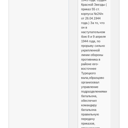
Красной Звезды (
приказ 55 ст.
корпуса №24/н
от 26.04.1944
года.) За то, что
он в
наступательном
бою 8 и 9 апреля
1944 года, по
прорыву сильно
укрепленной
линии обороны
противника в
районе юго-
восточнее
Турецкого
вала,образцово
организовал
управление
подразделениями
батальона,
обеспечил
командиру
батальона
правильную
передачу
приказов,
организацию