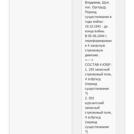
Владимир, Шуя,
пос. Оргтруд).
Период
существования в
годы войны:
19.10.1941 - до
конца войны.
В 05-06.1944 г.
переформирована
в 4 запасную
стрелковую
дивизию.
<---->
СОСТАВ 4 КЗБР:
1. 193 запасный
стрелковый полк,
4 зсбр/зсд
(период
существования
?)
2. 353
курсантский
запасный
стрелковый полк,
4 зсбр/зсд
(период
существования
?)