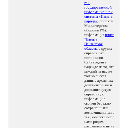
гг.»
,
государственной
информационной
системы «Память
народа»
(проекты
Министерства
обороны РФ),
информация
книги
"Память.
Пензенская
область."
, других
справочных
источников.
Сайт создан в
надежде на то, что
каждый из нас не
только внесёт
данные архивных
документов, но и
дополнит сухую
справочную
информацию
своими бережно
сохраненными
воспоминаниями о
тех, кого уже нет с
нами рядом,
рассказами о ныне