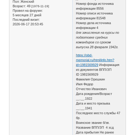
Пол:
Женский
Номер фонда источника
Возраст:
49
[1976-11-19]
информации 8556
Провел на форуме:
Номер описи источника
5 месяцев 27 дней
информации 81548
Последний визит:
Номер дела источника
2026-06-17 20:53:45
информации 4
для зачисления на курсы по
подготовке средних
командиров со сроком
выпуска 28 февраля 1942г.
https://obd-
memorial.ru/html/info.htm?
id=1981569929
Информация
из документов ВПП/ЗП
ID 1981569929
Фамилия Орешкин
Имя Федор
Отчество Иванович
Дата рождения/Возраст
__.__.1922
Дата и место призыва
__.__.1941
Последнее место службы 47
бр.
Воинское звание б/зв.
Название ВПП/ЗП 4 зсд
Дата прибытия Не ранее