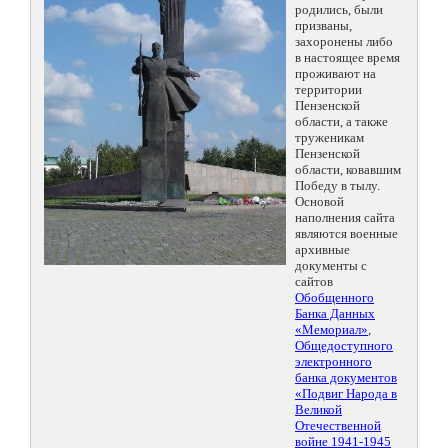
родились, были
призваны,
захоронены либо
в настоящее время
проживают на
территории
Пензенской
области, а также
труженикам
Пензенской
области, ковавшим
Победу в тылу.
Основой
наполнения сайта
являются военные
архивные
документы с
сайтов
Обобщенного
Банка Данных
«Мемориал»
,
Общедоступного
электронного
банка документов
«Подвиг Народа в
Великой
Отечественной
войне 1941-1945