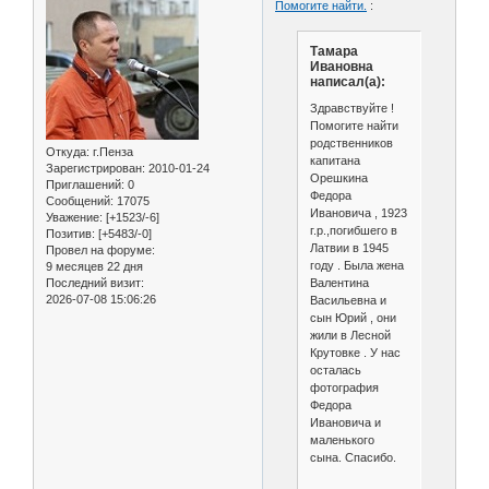
Помогите найти.
:
Тамара
Ивановна
написал(а):
Здравствуйте !
Помогите найти
родственников
Откуда:
г.Пенза
капитана
Зарегистрирован
: 2010-01-24
Орешкина
Приглашений:
0
Федора
Сообщений:
17075
Ивановича , 1923
Уважение:
[+1523/-6]
г.р.,погибшего в
Позитив:
[+5483/-0]
Латвии в 1945
Провел на форуме:
году . Была жена
9 месяцев 22 дня
Валентина
Последний визит:
2026-07-08 15:06:26
Васильевна и
сын Юрий , они
жили в Лесной
Крутовке . У нас
осталась
фотография
Федора
Ивановича и
маленького
сына. Спасибо.