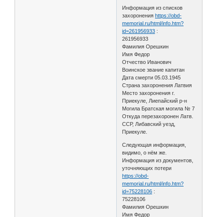
Информация из списков
захоронения
https://obd-
memorial.ru/html/info.htm?
id=261956933
:
261956933
Фамилия Орешкин
Имя Федор
Отчество Иванович
Воинское звание капитан
Дата смерти 05.03.1945
Страна захоронения Латвия
Место захоронения г.
Приекуле, Лиепайский р-н
Могила Братская могила № 7
Откуда перезахоронен Латв.
ССР, Либавский уезд,
Приекуле.
Следующая информация,
видимо, о нём же.
Информация из документов,
уточняющих потери
https://obd-
memorial.ru/html/info.htm?
id=75228106
:
75228106
Фамилия Орешкин
Имя Федор