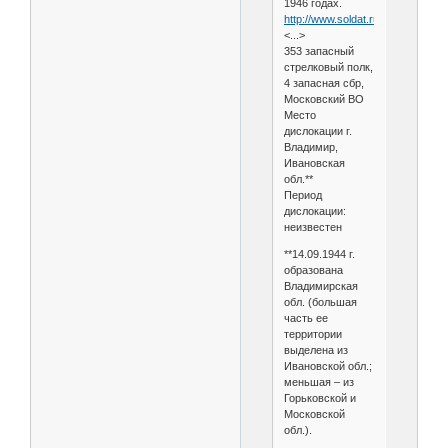
1946 годах.
http://www.soldat.ru
<...>
353 запасный
стрелковый полк,
4 запасная сбр,
Московский ВО
Место
дислокации г.
Владимир,
Ивановская
обл.**
Период
дислокации:
неизвестен
**14.09.1944 г.
образована
Владимирская
обл. (большая
часть ее
территории
выделена из
Ивановской обл.;
меньшая – из
Горьковской и
Московской
обл.).