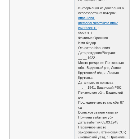
Информация из донесения о
безвозвратных потерях
https://obd-
memorial.ru/html/info.htm?
id=55599111
:
55599111
Фамилия Орешкин
Имя Федор
Отчество Иванович
Дата рождения/Возраст
__.__.1922
Место рождения Пензенская
обл., Вадинский р-н, Лесно-
Крутинский с/с, с. Лесная
Крутовка
Дата и место призыва
__.__.1941, Вадинский РВК,
Пензенская обл., Вадинский
р-н
Последнее место службы 87
сд
Воинское звание капитан
Причина выбытия убит
Дата выбытия 05.03.1945
Первичное место
захоронения Латвийская ССР,
Лиепайский уезд, г. Приекуле,