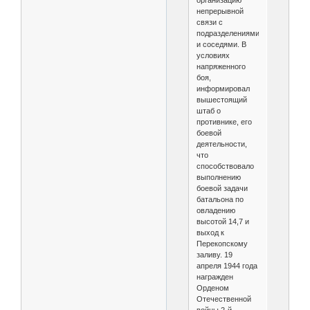
непрерывной
связи с
подразделениями
и соседями. В
условиях
напряженного
боя,
информировал
вышестоящий
штаб о
противнике, его
боевой
деятельности,
что
способствовало
выполнению
боевой задачи
батальона по
овладению
высотой 14,7 и
выход к
Перекопскому
заливу. 19
апреля 1944 года
награжден
Орденом
Отечественной
войны 2-й