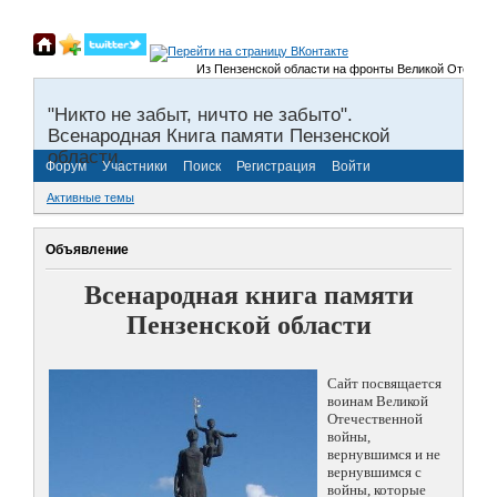
Из Пензенской области на фронты Великой Отечественной
"Никто не забыт, ничто не забыто".
Всенародная Книга памяти Пензенской
области.
Форум
Участники
Поиск
Регистрация
Войти
Активные темы
Объявление
Всенародная книга памяти
Пензенской области
Сайт посвящается
воинам Великой
Отечественной
войны,
вернувшимся и не
вернувшимся с
войны, которые