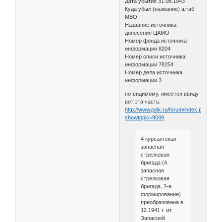
Дата убытия 31.08.1943
Куда убыл (название) штаб
МВО
Название источника
донесения ЦАМО
Номер фонда источника
информации 8204
Номер описи источника
информации 78254
Номер дела источника
информации 3
по-видимому, имеется ввиду
вот эта часть:
http://www.polk.ru/forum/index.php?
showtopic=9049
4 курсантская
запасная
стрелковая
бригада (4
запасная
стрелковая
бригада, 2-е
формирование)
преобразована в
12.1941 г. из
Запасной