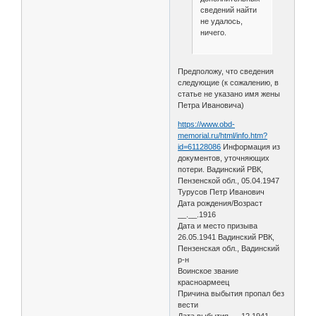
сведений найти
не удалось,
ничего.
Предположу, что сведения
следующие (к сожалению, в
статье не указано имя жены
Петра Ивановича)
https://www.obd-
memorial.ru/html/info.htm?
id=61128086
Информация из
документов, уточняющих
потери. Вадинский РВК,
Пензенской обл., 05.04.1947
Турусов Петр Иванович
Дата рождения/Возраст
__.__.1916
Дата и место призыва
26.05.1941 Вадинский РВК,
Пензенская обл., Вадинский
р-н
Воинское звание
красноармеец
Причина выбытия пропал без
вести
Дата выбытия __.12.1941