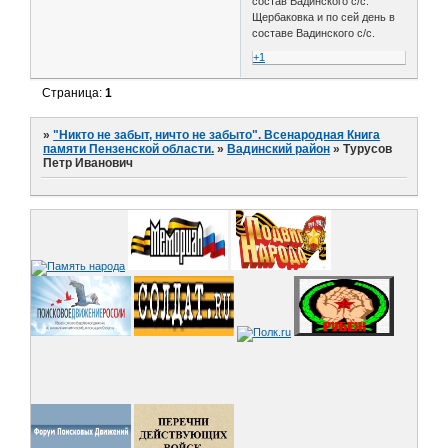
состав Вадинского с/с.
Щербаковка и по сей день в
составе Вадинского с/с.
+1
Страница:
1
»
"Никто не забыт, ничто не забыто". Всенародная Книга
памяти Пензенской области.
»
Вадинский район
»
Турусов
Петр Иванович