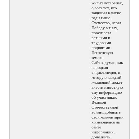
живых ветеранах,
о всех тех, кто
защищал в лихие
годы наше
Отечество, ковал
Победу в тылу,
прославлял
ратными и
трудовыми
подвигами
Пензенскую
землю.
Сайт задуман, как
народная
энциклопедия, в
которую каждый
желающий может
внести известную
ему информацию
об участниках
Великой
Отечественной
войны, добавить
свои комментарии
к имеющейся на
сайте
информации,
дополнить