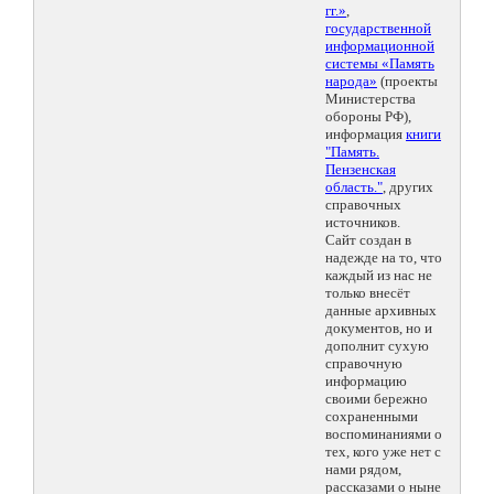
гг.»
,
государственной
информационной
системы «Память
народа»
(проекты
Министерства
обороны РФ),
информация
книги
"Память.
Пензенская
область."
, других
справочных
источников.
Сайт создан в
надежде на то, что
каждый из нас не
только внесёт
данные архивных
документов, но и
дополнит сухую
справочную
информацию
своими бережно
сохраненными
воспоминаниями о
тех, кого уже нет с
нами рядом,
рассказами о ныне