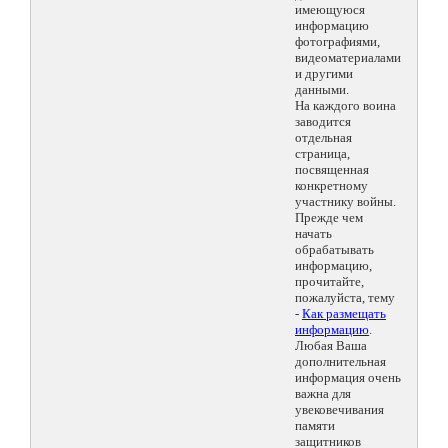
имеющуюся
информацию
фотографиями,
видеоматериалами
и другими
данными.
На каждого воина
заводится
отдельная
страница,
посвященная
конкретному
участнику войны.
Прежде чем
начать
обрабатывать
информацию,
прочитайте,
пожалуйста, тему
-
Как размещать
информацию
.
Любая Ваша
дополнительная
информация очень
важна для
увековечивания
памяти
защитников