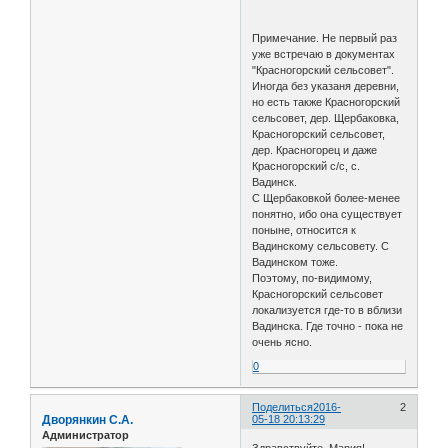
Примечание. Не первый раз
уже встречаю в документах
"Красногорский сельсовет".
Иногда без указаня деревни,
но есть также Красногорский
сельсовет, дер. Щербаковка,
Красногорский сельсовет,
дер. Красногорец и даже
Красногорский с/с, с.
Вадинск.
С Щербаковкой более-менее
понятно, ибо она существует
поныне, относится к
Вадинскому сельсовету. С
Вадинском тоже.
Поэтому, по-видимому,
Красногорский сельсовет
локализуется где-то в вблизи
Вадинска. Где точно - пока не
очень ясно.
0
Поделиться
2016-
2
Дворянкин С.А.
05-18 20:13:29
Администратор