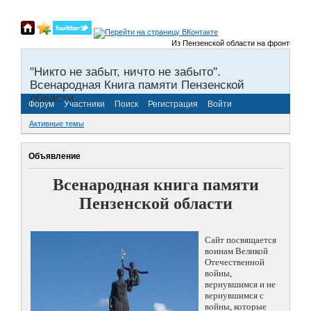
Из Пензенской области на фронты Велико
"Никто не забыт, ничто не забыто".
Всенародная Книга памяти Пензенской
области.
Форум
Участники
Поиск
Регистрация
Войти
Активные темы
Объявление
Всенародная книга памяти
Пензенской области
Сайт посвящается
воинам Великой
Отечественной
войны,
вернувшимся и не
вернувшимся с
войны, которые