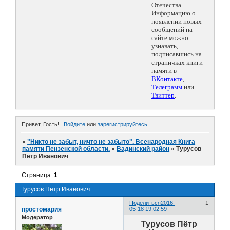
Отечества.
Информацию о
появлении новых
сообщений на
сайте можно
узнавать,
подписавшись на
страничках книги
памяти в
ВКонтакте
,
Телеграмм
или
Твиттер
.
Привет, Гость!
Войдите
или
зарегистрируйтесь
.
»
"Никто не забыт, ничто не забыто". Всенародная Книга
памяти Пензенской области.
»
Вадинский район
»
Турусов
Петр Иванович
Страница:
1
Турусов Петр Иванович
Поделиться
2016-
1
простомария
05-18 19:02:59
Модератор
Турусов Пётр