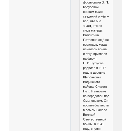
фронтовика В. П.
Краузовой
совсем мало
сведений о нём –
всё, что она
знает, это со
слов матери.
Валентина
Петровна ещё не
родилась, когда
началась война,
и отца призвали
на фронт.
П. И. Турусов
родился в 1917
году в деревне
Щербаковка
Вадинского
района. Служил
Пётр Иванович
на передовой под
Смоленском. Он
пропал без вести
в самом начале
Великой
Отечественной
войны, в 1941
году, спустя