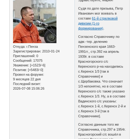
Здравствуйте, Мария!
Судя по дате призыва, Петр
Иванович мог воевать в
составе
61-й стрелковой
дивизии (1-го
формирования)
.
Согласно Справочнику по
адм.-тер. делению
Откуда:
г.Пенза
Пензенского края 1663-
Зарегистрирован
: 2010-01-24
1991гг., стр.392 на апрель
Приглашений:
0
1939г. в составе
Сообщений:
17075
Красногорского с/с
Уважение:
[+1523/-6]
Керенского р-на находились
Позитив:
[+5483/-0]
с.Керенск 1/3 [так в
Провел на форуме:
Справочнике] и
9 месяцев 22 дня
с.Щербаковка. Что означает
Последний визит:
1/3 непонятно, но в составе
2026-07-08 15:06:26
Керенского с/с также указано
с.Керенск 1/3. Ну, а в составе
Вадинского с/с указаны:
с.Керенск 1-й, с.Керенск 2-й и
с.Керенск 3-й [так в
Справочнике].
Согласно данным того же
Справочника, стр.297 в 1954г.
Красногорский с/с вошёл в