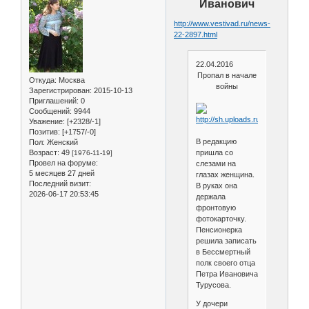
Иванович
http://www.vestivad.ru/news-
22-2897.html
22.04.2016
Пропал в начале
Откуда:
Москва
войны
Зарегистрирован
: 2015-10-13
Приглашений:
0
Сообщений:
9944
Уважение:
[+2328/-1]
Позитив:
[+1757/-0]
В редакцию
Пол:
Женский
Возраст:
49
пришла со
[1976-11-19]
Провел на форуме:
слезами на
5 месяцев 27 дней
глазах женщина.
Последний визит:
В руках она
2026-06-17 20:53:45
держала
фронтовую
фотокарточку.
Пенсионерка
решила записать
в Бессмертный
полк своего отца
Петра Ивановича
Турусова.
У дочери