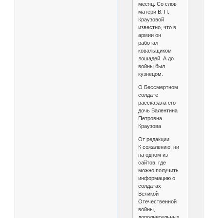
месяц. Со слов
матери В. П.
Краузовой
известно, что в
армии он
работал
ковальщиком
лошадей. А до
войны был
кузнецом.
О Бессмертном
солдате
рассказала его
дочь Валентина
Петровна
Краузова
От редакции
К сожалению, ни
на одном из
сайтов, где
можно получить
информацию о
солдатах
Великой
Отечественной
войны,
дополнительных