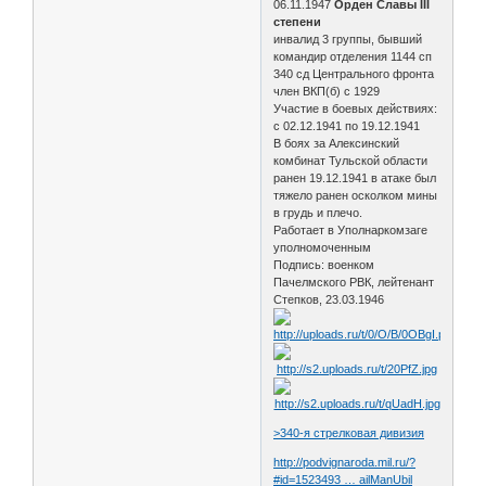
06.11.1947
Орден Славы III
степени
инвалид 3 группы, бывший
командир отделения 1144 сп
340 сд Центрального фронта
член ВКП(б) с 1929
Участие в боевых действиях:
с 02.12.1941 по 19.12.1941
В боях за Алексинский
комбинат Тульской области
ранен 19.12.1941 в атаке был
тяжело ранен осколком мины
в грудь и плечо.
Работает в Уполнаркомзаге
уполномоченным
Подпись: военком
Пачелмского РВК, лейтенант
Степков, 23.03.1946
>340-я стрелковая дивизия
http://podvignaroda.mil.ru/?
#id=1523493 … ailManUbil