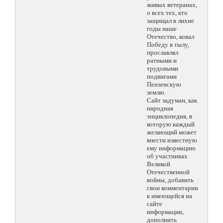
живых ветеранах,
о всех тех, кто
защищал в лихие
годы наше
Отечество, ковал
Победу в тылу,
прославлял
ратными и
трудовыми
подвигами
Пензенскую
землю.
Сайт задуман, как
народная
энциклопедия, в
которую каждый
желающий может
внести известную
ему информацию
об участниках
Великой
Отечественной
войны, добавить
свои комментарии
к имеющейся на
сайте
информации,
дополнить