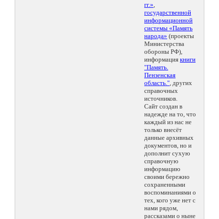
гг.»
,
государственной
информационной
системы «Память
народа»
(проекты
Министерства
обороны РФ),
информация
книги
"Память.
Пензенская
область."
, других
справочных
источников.
Сайт создан в
надежде на то, что
каждый из нас не
только внесёт
данные архивных
документов, но и
дополнит сухую
справочную
информацию
своими бережно
сохраненными
воспоминаниями о
тех, кого уже нет с
нами рядом,
рассказами о ныне