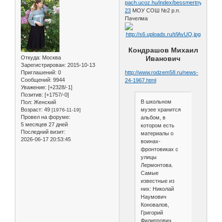
pach.ucoz.hu/index/bessmertnyj_polk/0
23
МОУ СОШ №2 р.п.
Пачелма
Кондрашов Михаил
Откуда:
Москва
Иванович
Зарегистрирован
: 2015-10-13
Приглашений:
0
http://www.rodzem58.ru/news-
Сообщений:
9944
24-1967.html
Уважение:
[+2328/-1]
Позитив:
[+1757/-0]
В школьном
Пол:
Женский
Возраст:
49
музее хранится
[1976-11-19]
Провел на форуме:
альбом, в
5 месяцев 27 дней
котором есть
Последний визит:
материалы о
2026-06-17 20:53:45
воинах-
фронтовиках с
улицы
Лермонтова.
Самые
известные из
них: Николай
Наумович
Коновалов,
Григорий
Филиппович