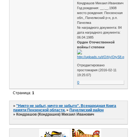
Кондрашов Михаил Иванович
Год рождения: __.__.1908
место рождения: Пензенская
обл., Пачелмский р-н, р.п.
Пачелма
№ наградного документа: 84
дата наградного документа:
06.04.1985
Орден Отечественной
войны I степени
Отредактировано
простомария (2016-02-11
19:25:07)
0
Страница:
1
»
"Никто не забыт, ничто не забыто". Всенародная Книга
памяти Пензенской области.
»
Пачелмский район
»
Кондрашов (Кондрашев) Михаил Иванович