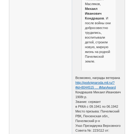
Масляков,
Михаил
Иванович
Кондрашов
. И
после войны они
добросовестно
трудились,
воспитывали
детей, строили
новую, мирную
жизнь на родной
Пачелмской
земле.
Возможно, награды ветерана
http://podvignaroda.mil.ru/?
#id=8044515 … ilManAward
Кондрашев Михаил Иванович
1908г.р.
Звание: сержант
в РККА с 09.1941 по 06.1942
Место призыва: Пачелмский
РВК, Пензенская обл.,
Пачелмский р-н
Указ Президиума Верховного
Совета №: 223/112 от: