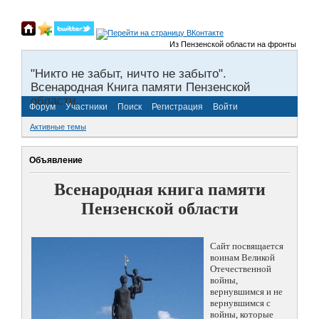
Из Пензенской области на фронты Великой
"Никто не забыт, ничто не забыто".
Всенародная Книга памяти Пензенской
области.
Форум
Участники
Поиск
Регистрация
Войти
Активные темы
Объявление
Всенародная книга памяти
Пензенской области
Сайт посвящается
воинам Великой
Отечественной
войны,
вернувшимся и не
вернувшимся с
войны, которые