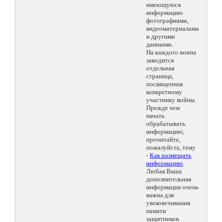
имеющуюся
информацию
фотографиями,
видеоматериалами
и другими
данными.
На каждого воина
заводится
отдельная
страница,
посвященная
конкретному
участнику войны.
Прежде чем
начать
обрабатывать
информацию,
прочитайте,
пожалуйста, тему
-
Как размещать
информацию
.
Любая Ваша
дополнительная
информация очень
важна для
увековечивания
памяти
защитников