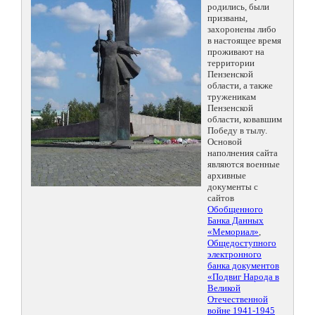
родились, были
призваны,
захоронены либо
в настоящее время
проживают на
территории
Пензенской
области, а также
труженикам
Пензенской
области, ковавшим
Победу в тылу.
Основой
наполнения сайта
являются военные
архивные
документы с
сайтов
Обобщенного
Банка Данных
«Мемориал»
,
Общедоступного
электронного
банка документов
«Подвиг Народа в
Великой
Отечественной
войне 1941-1945