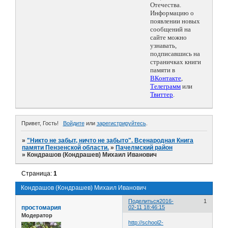
Отечества.
Информацию о
появлении новых
сообщений на
сайте можно
узнавать,
подписавшись на
страничках книги
памяти в
ВКонтакте
,
Телеграмм
или
Твиттер
.
Привет, Гость!
Войдите
или
зарегистрируйтесь
.
»
"Никто не забыт, ничто не забыто". Всенародная Книга
памяти Пензенской области.
»
Пачелмский район
»
Кондрашов (Кондрашев) Михаил Иванович
Страница:
1
Кондрашов (Кондрашев) Михаил Иванович
Поделиться
2016-
1
простомария
02-11 18:46:15
Модератор
http://school2-