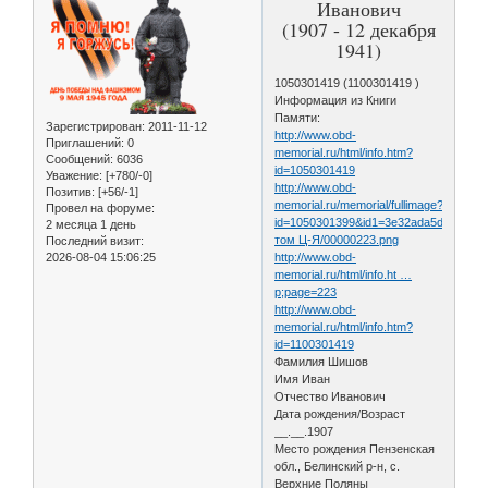
Иванович
(1907 - 12 декабря
1941)
1050301419 (1100301419 )
Информация из Книги
Памяти:
Зарегистрирован
: 2011-11-12
http://www.obd-
Приглашений:
0
memorial.ru/html/info.htm?
Сообщений:
6036
id=1050301419
Уважение:
[+780/-0]
http://www.obd-
Позитив:
[+56/-1]
memorial.ru/memorial/fullimage?
Провел на форуме:
id=1050301399&id1=3e32ada5d95aca8
2 месяца 1 день
том Ц-Я/00000223.png
Последний визит:
2026-08-04 15:06:25
http://www.obd-
memorial.ru/html/info.ht …
p;page=223
http://www.obd-
memorial.ru/html/info.htm?
id=1100301419
Фамилия Шишов
Имя Иван
Отчество Иванович
Дата рождения/Возраст
__.__.1907
Место рождения Пензенская
обл., Белинский р-н, с.
Верхние Поляны