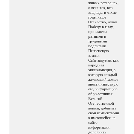
живых ветеранах,
о всех тех, кто
защищал в лихие
годы наше
Отечество, ковал
Победу в тылу,
прославлял
ратными и
трудовыми
подвигами
Пензенскую
землю.
Сайт задуман, как
народная
энциклопедия, в
которую каждый
желающий может
внести известную
ему информацию
об участниках
Великой
Отечественной
войны, добавить
свои комментарии
к имеющейся на
сайте
информации,
дополнить