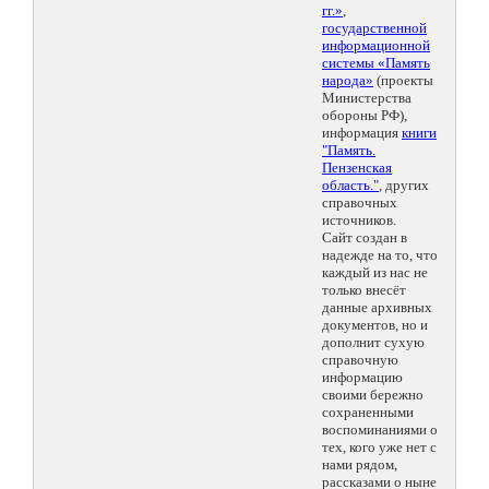
гг.»
,
государственной
информационной
системы «Память
народа»
(проекты
Министерства
обороны РФ),
информация
книги
"Память.
Пензенская
область."
, других
справочных
источников.
Сайт создан в
надежде на то, что
каждый из нас не
только внесёт
данные архивных
документов, но и
дополнит сухую
справочную
информацию
своими бережно
сохраненными
воспоминаниями о
тех, кого уже нет с
нами рядом,
рассказами о ныне