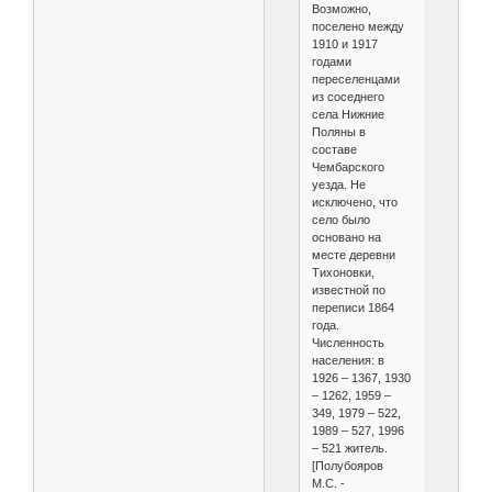
Возможно,
поселено между
1910 и 1917
годами
переселенцами
из соседнего
села Нижние
Поляны в
составе
Чембарского
уезда. Не
исключено, что
село было
основано на
месте деревни
Тихоновки,
известной по
переписи 1864
года.
Численность
населения: в
1926 – 1367, 1930
– 1262, 1959 –
349, 1979 – 522,
1989 – 527, 1996
– 521 житель.
[Полубояров
М.С. -