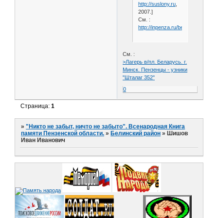
http://suslony.ru
,
2007.]
См. :
http://inpenza.ru/belinsky/polyany
См. :
>Лагерь в/пл. Беларусь. г.
Минск. Пензенцы - узники
"Шталаг 352"
0
Страница:
1
»
"Никто не забыт, ничто не забыто". Всенародная Книга
памяти Пензенской области.
»
Белинский район
»
Шишов
Иван Иванович