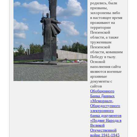
родились, были
призваны,
захоронены либо
в настоящее время
проживают на
территории
Пензенской
области, а также
труженикам
Пензенской
области, ковавшим
Победу в тылу.
Основой
наполнения сайта
являются военные
архивные
документы с
сайтов
Обобщенного
Банка Данных
«Мемориал»
,
Общедоступного
электронного
банка документов
«Подвиг Народа в
Великой
Отечественной
войне 1941-1945