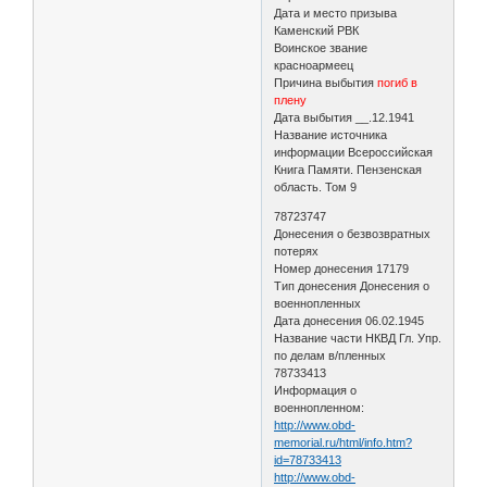
Дата и место призыва
Каменский РВК
Воинское звание
красноармеец
Причина выбытия
погиб в
плену
Дата выбытия __.12.1941
Название источника
информации Всероссийская
Книга Памяти. Пензенская
область. Том 9
78723747
Донесения о безвозвратных
потерях
Номер донесения 17179
Тип донесения Донесения о
военнопленных
Дата донесения 06.02.1945
Название части НКВД Гл. Упр.
по делам в/пленных
78733413
Информация о
военнопленном:
http://www.obd-
memorial.ru/html/info.htm?
id=78733413
http://www.obd-