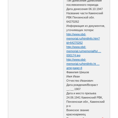
Тип донесения Донесения
послевоенного периода
Дата донесения 06.10.1947
Название части Каменский
РВК Пензенской обл.
64270262
Информация из документов,
уточняющих потери:
http://www.obd-
memorial.ru/html/info.htm?
id=64270262
http://www.obd-
memorial.ru/memorial/ful …
000174.jpg
http://www.obd-
memorial.ru/html/info.ht …
amp;page=4
Фамилия Шишов
Имя Иван
Отчество Иванович
Дата рождения/Возраст
__.__.1907
Дата и место призыва
24.06.1941 Каменский РВК,
Пензенская обл., Каменский
р-н
Воинское звание
красноармеец