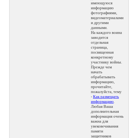
имеющуюся
информацию
фотографиями,
видеоматериалами
и другими
данными.
На каждого воина
заводится
отдельная
страница,
посвященная
конкретному
участнику войны.
Прежде чем
начать
обрабатывать
информацию,
прочитайте,
пожалуйста, тему
-
Как размещать
информацию
.
Любая Ваша
дополнительная
информация очень
важна для
увековечивания
памяти
защитников