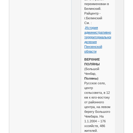
переименован в
Белинский.
Райцентр -
г.Белинский
См. :
,История
административно-
террриториального
деления
Пензенской
области
ВЕРХНИЕ
ПОЛЯНЫ
(Большой
Ченбар,
Поляны
)
Русское село,
центр
сельсовета, в 12
км к юго-востоку
от районного
центра, на левом
берегу Большого
Чембара. На
1.1.2004 – 176
хозяйств, 486
жителей.