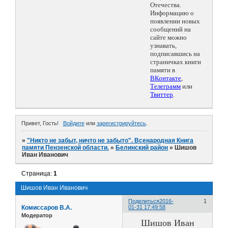
Отечества.
Информацию о
появлении новых
сообщений на
сайте можно
узнавать,
подписавшись на
страничках книги
памяти в
ВКонтакте
,
Телеграмм
или
Твиттер
.
Привет, Гость!
Войдите
или
зарегистрируйтесь
.
»
"Никто не забыт, ничто не забыто". Всенародная Книга
памяти Пензенской области.
»
Белинский район
»
Шишов
Иван Иванович
Страница:
1
Шишов Иван Иванович
Поделиться
2016-
1
Комиссаров В.А.
01-31 17:49:58
Модератор
Шишов Иван