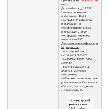
Причина выбытия
пропал без
вести
Дата выбытия __.12.1941
Название источника
информации ЦАМО
Номер фонда источника
информации 58
Номер описи источника
информации 977520
Номер дела источника
информации 793
Дополнительная информация
из документа:
- место рождения:
Пензенская область,
Чембарский район, село
Поляны;
- родственники: жена -
Шишова Прасковья
Николаевна;
- адрес места жительства
родственников: Пензенская
область, Каменка, улица
Октябрьская, 158.
48.
Чембарский
район
- в мае
1948 г. район