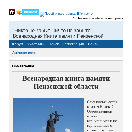
Из Пензенской области на фронты Великой
"Никто не забыт, ничто не забыто".
Всенародная Книга памяти Пензенской
области.
Форум
Участники
Поиск
Регистрация
Войти
Активные темы
Объявление
Всенародная книга памяти
Пензенской области
Сайт посвящается
воинам Великой
Отечественной
войны,
вернувшимся и не
вернувшимся с
войны, которые