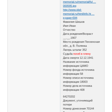
memorial.ru/memorial/ful …
000595.jpg
http://www.obd-
memorial.ru/html/info.ht …
p;page=594
Фамилия Шишов
Имя Иван
Отчество
Дата рождения/Возраст
__.__.1907
Место рождения Пензенская
обл., д. В. Полянка
Лагерь шталаг 352
Судьба
погиб в плену
Дата смерти 12.12.1941
Название источника
информации ЦАМО
Номер фонда источника
информации 58
Номер описи источника
информации 18003
Номер дела источника
информации 408
64270202
Документ, уточняющий
потери
Номер донесения 70144