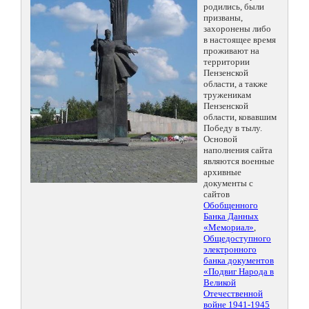
родились, были
призваны,
захоронены либо
в настоящее время
проживают на
территории
Пензенской
области, а также
труженикам
Пензенской
области, ковавшим
Победу в тылу.
Основой
наполнения сайта
являются военные
архивные
документы с
сайтов
Обобщенного
Банка Данных
«Мемориал»
,
Общедоступного
электронного
банка документов
«Подвиг Народа в
Великой
Отечественной
войне 1941-1945