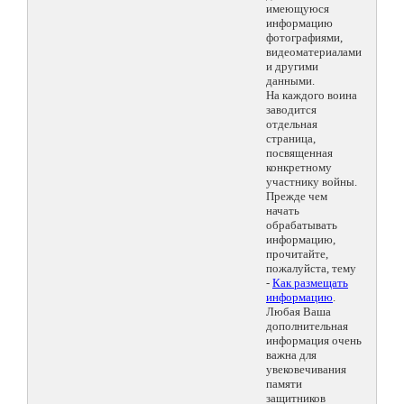
имеющуюся
информацию
фотографиями,
видеоматериалами
и другими
данными.
На каждого воина
заводится
отдельная
страница,
посвященная
конкретному
участнику войны.
Прежде чем
начать
обрабатывать
информацию,
прочитайте,
пожалуйста, тему
-
Как размещать
информацию
.
Любая Ваша
дополнительная
информация очень
важна для
увековечивания
памяти
защитников