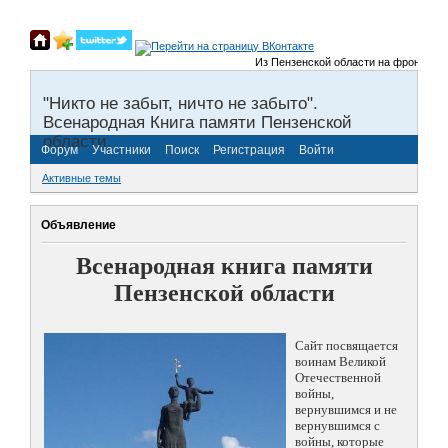
Из Пензенской области на фронты Вели
"Никто не забыт, ничто не забыто".
Всенародная Книга памяти Пензенской
области.
Форум
Участники
Поиск
Регистрация
Войти
Активные темы
Объявление
Всенародная книга памяти
Пензенской области
Сайт посвящается
воинам Великой
Отечественной
войны,
вернувшимся и не
вернувшимся с
войны, которые