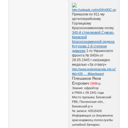
Приказом по 911-му
артиллерийскому
Горлицкому
Краснознаменному полку
340-й стрелковой Сумско-
Киевской
Краснознаменной ордена
Кутузова 2-й степени
дивизии
1-го Украинского
фронта № 040/н от
28.05.1945 г награжден
медалью «За отвагу»
http://www.podvignaroda.mil.ru/?
#id=435 … ilManAward
Плешаков Яков
Егорович
1908
г.р.
Звание: ефрейтор
в РККА с 09.1941 года
Место призыва: Бековский
РВК, Пензенская обл.,
Бековский р-н
№ записи: 43516426
Информация из документа:
красноармеец топослужбы
штабной батареи.