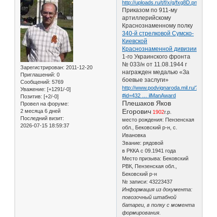
Приказом по 911-му
артиллерийскому
Краснознаменному полку
340-й стрелковой Сумско-
Киевской
Краснознаменной дивизии
1-го Украинского фронта
№ 033/н от 11.08.1944 г
Зарегистрирован
: 2011-12-20
награжден медалью «За
Приглашений:
0
боевые заслуги»
Сообщений:
5769
http://www.podvignaroda.mil.ru/?
Уважение:
[+1291/-0]
#id=432 … ilManAward
Позитив:
[+2/-0]
Плешаков Яков
Провел на форуме:
Егорович
2 месяца 6 дней
1902
г.р.
Последний визит:
место рождения: Пензенская
2026-07-15 18:59:37
обл., Бековский р-н, с.
Ивановка
Звание: рядовой
в РККА с 09.1941 года
Место призыва: Бековский
РВК, Пензенская обл.,
Бековский р-н
№ записи: 43223437
Информация из документа:
повозочный штабной
батареи, в полку с момента
формирования.