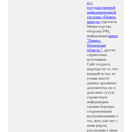
гг.»
,
государственной
информационной
системы «Память
народа»
(проекты
Министерства
обороны РФ),
информация
книги
"Память.
Пензенская
область."
, других
справочных
источников.
Сайт создан в
надежде на то, что
каждый из нас не
только внесёт
данные архивных
документов, но и
дополнит сухую
справочную
информацию
своими бережно
сохраненными
воспоминаниями о
тех, кого уже нет с
нами рядом,
рассказами о ныне