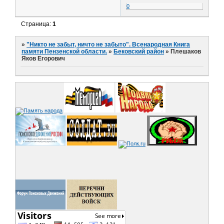
0
Страница:
1
»
"Никто не забыт, ничто не забыто". Всенародная Книга
памяти Пензенской области.
»
Бековский район
»
Плешаков
Яков Егорович