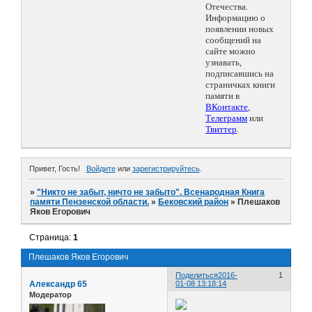
Отечества.
Информацию о
появлении новых
сообщений на
сайте можно
узнавать,
подписавшись на
страничках книги
памяти в
ВКонтакте
,
Телеграмм
или
Твиттер
.
Привет, Гость!
Войдите
или
зарегистрируйтесь
.
»
"Никто не забыт, ничто не забыто". Всенародная Книга
памяти Пензенской области.
»
Бековский район
»
Плешаков
Яков Егорович
Страница:
1
Плешаков Яков Егорович
Поделиться
2016-
1
Александр 65
01-08 13:18:14
Модератор