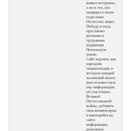
живых ветеранах,
о всех тех, кто
защищал в лихие
годы наше
Отечество, ковал
Победу в тылу,
прославлял
ратными и
трудовыми
подвигами
Пензенскую
землю.
Сайт задуман, как
народная
энциклопедия, в
которую каждый
желающий может
внести известную
ему информацию
об участниках
Великой
Отечественной
войны, добавить
свои комментарии
к имеющейся на
сайте
информации,
дополнить