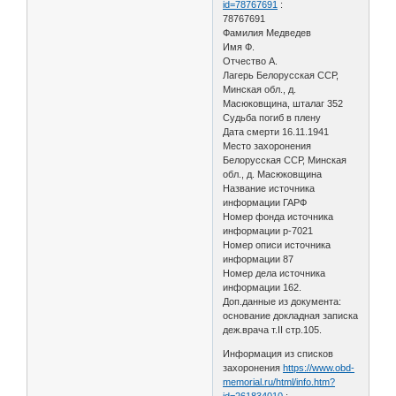
id=78767691
:
78767691
Фамилия Медведев
Имя Ф.
Отчество А.
Лагерь Белорусская ССР,
Минская обл., д.
Масюковщина, шталаг 352
Судьба погиб в плену
Дата смерти 16.11.1941
Место захоронения
Белорусская ССР, Минская
обл., д. Масюковщина
Название источника
информации ГАРФ
Номер фонда источника
информации р-7021
Номер описи источника
информации 87
Номер дела источника
информации 162.
Доп.данные из документа:
основание докладная записка
деж.врача т.II стр.105.
Информация из списков
захоронения
https://www.obd-
memorial.ru/html/info.htm?