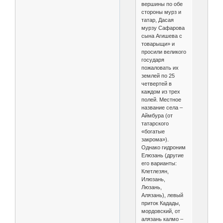
вершины по обе
стороны мурз и
татар, Дасая
мурзу Сафарова
сына Агишева с
товарыщи» и
просили великого
государя
пожаловать их
землей по 25
четвертей в
каждом из трех
полей. Местное
название села –
Аймбура (от
татарского
«богатые
закрома»).
Однако гидроним
Елюзань (другие
его варианты:
Клетлезян,
Илюзань,
Люзань,
Алязань), левый
приток Кадады,
мордовский, от
алязань калмо –