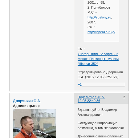
2001, с. 85.
2. Полубояров
М.С. -
http://suslony.ru
,
2007.
См. :
http://inpenza.ru/gorodische/ver
См. :
>Лагерь в/пл. Беларусь. г.
Минск. Пензенцы - узники
"Шталаг 352"
Отредактировано Дворянкин
С.А. (2015-12-05 22:51:27)
+1
Поделиться
2015-
2
Дворянкин С.А.
12-05 22:49:36
Администратор
Здравствуйте, Владимир
Александрович!
Следующая информация,
возможно, о том же человеке.
Донесения о военнопленных