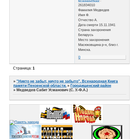
id=261834010
:
261834010
Фамилия Медведев
Имя Ф.
Отчество А.
Дата смерти 15.11.1941
Страна захоронения
Беларусь
Место захоронения
Масюковщина р-н, близ г.
Минска.
0
Страница:
1
»
"Никто не забыт, ничто не забыто". Всенародная Книга
памяти Пензенской области.
»
Городищенский район
»
Медведев Сабит Усманович (С. У.-Ф.А.)