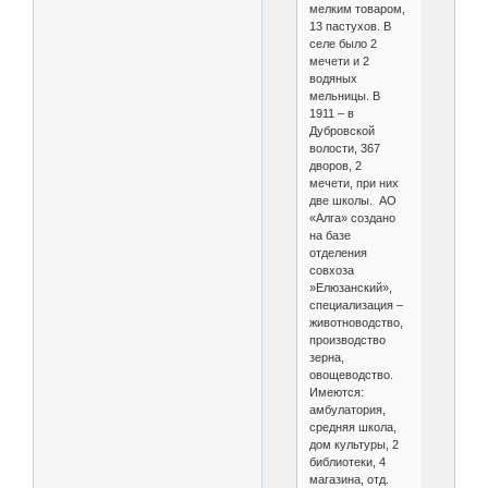
мелким товаром,
13 пастухов. В
селе было 2
мечети и 2
водяных
мельницы. В
1911 – в
Дубровской
волости, 367
дворов, 2
мечети, при них
две школы. АО
«Алга» создано
на базе
отделения
совхоза
»Елюзанский»,
специализация –
животноводство,
производство
зерна,
овощеводство.
Имеются:
амбулатория,
средняя школа,
дом культуры, 2
библиотеки, 4
магазина, отд.