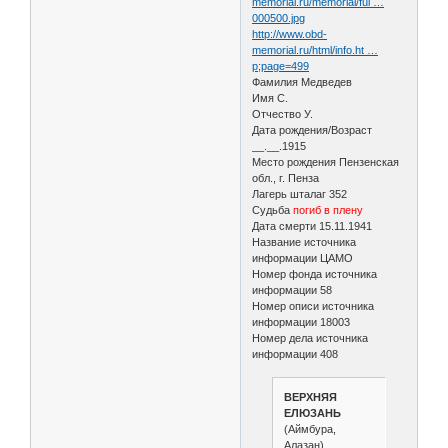
memorial.ru/memorial/ful …
000500.jpg
http://www.obd-
memorial.ru/html/info.ht …
p;page=499
Фамилия Медведев
Имя С.
Отчество У.
Дата рождения/Возраст
__.__.1915
Место рождения Пензенская
обл., г. Пенза
Лагерь шталаг 352
Судьба
погиб в плену
Дата смерти 15.11.1941
Название источника
информации ЦАМО
Номер фонда источника
информации 58
Номер описи источника
информации 18003
Номер дела источника
информации 408
ВЕРХНЯЯ
ЕЛЮЗАНЬ
(Аймбура,
Алазан)