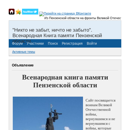
Из Пензенской области на фронты Великой Отечественной во
"Никто не забыт, ничто не забыто".
Всенародная Книга памяти Пензенской
области.
Форум
Участники
Поиск
Регистрация
Войти
Активные темы
Объявление
Всенародная книга памяти
Пензенской области
Сайт посвящается
воинам Великой
Отечественной
войны,
вернувшимся и не
вернувшимся с
войны, которые