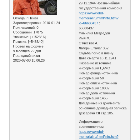
29.12.1944 Чрезвычайная
государственная комиссия
https://www.obd-
Откуда:
г.Пенза
memorial.ru/html/info.htm?
Зарегистрирован
: 2010-01-24
id=66688437
:
Приглашений:
0
66688437
Сообщений:
17075
Фамилия Медведев
Уважение:
[+1523/-6]
Имя Ф.
Позитив:
[+5483/-0]
Отчество А.
Провел на форуме:
Лагерь шталаг 352
9 месяцев 22 дня
Судьба погиб в плену
Последний визит:
Дата смерти 16.11.1941
2026-07-08 15:06:26
Название источника
информации ЦАМО
Номер фонда источника
информации 58
Номер описи источника
информации 18002
Номер дела источника
информации 1455.
Доп.данные из документа:
основание докладная записка
деж.врача т.II стр.105.
Информация о
военнопленном
https://www.obd-
memorial.ru/html/info.htm?