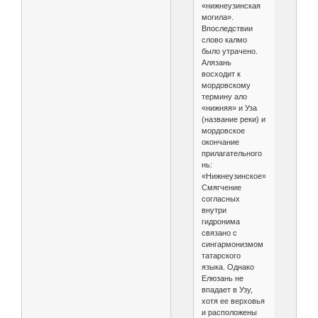
«нижнеузинская
могила».
Впоследствии
слово калмо
было утрачено.
Алязань
восходит к
мордовскому
термину ало
«нижняя» и Уза
(название реки) и
мордовское
окончание
прилагательного
нь:
«Нижнеузинское».
Смягчение
согласных
внутри
гидронима
связано с
сингармонизмом
татарского
языка. Однако
Елюзань не
впадает в Узу,
хотя ее верховья
и расположены