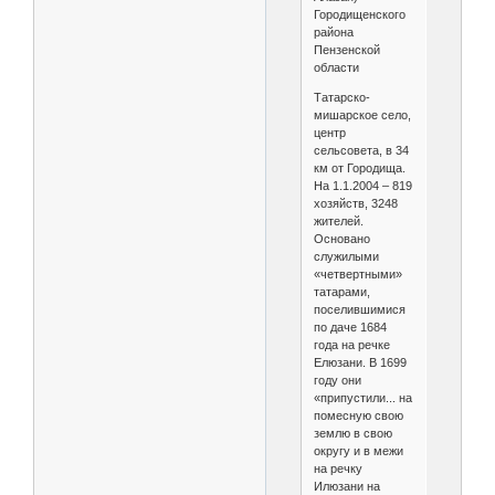
Городищенского
района
Пензенской
области
Татарско-
мишарское село,
центр
сельсовета, в 34
км от Городища.
На 1.1.2004 – 819
хозяйств, 3248
жителей.
Основано
служилыми
«четвертными»
татарами,
поселившимися
по даче 1684
года на речке
Елюзани. В 1699
году они
«припустили... на
помесную свою
землю в свою
округу и в межи
на речку
Илюзани на