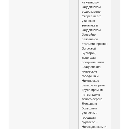
на узинско-
кададинском
водоразделе.
Скорее всего,
узинская
тематика в
кададинском
бассейне
связана со
старыми, времен
Волжской
Булгарии,
дорогами,
соединявшими
чаадаевские,
липовские
городища и
Никольское
селище на реке
Труев прямым
путем вдоль
левого берега
Елюзани с
большими
узинскими
городами
буртасов –
Неклюдовским и