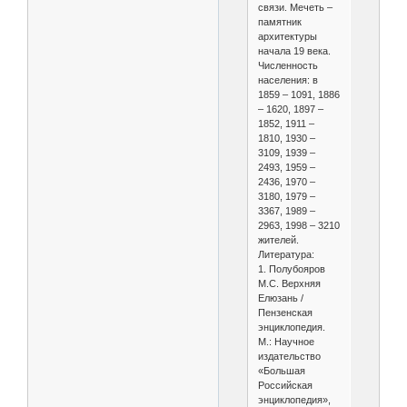
связи. Мечеть –
памятник
архитектуры
начала 19 века.
Численность
населения: в
1859 – 1091, 1886
– 1620, 1897 –
1852, 1911 –
1810, 1930 –
3109, 1939 –
2493, 1959 –
2436, 1970 –
3180, 1979 –
3367, 1989 –
2963, 1998 – 3210
жителей.
Литература:
1. Полубояров
М.С. Верхняя
Елюзань /
Пензенская
энциклопедия.
М.: Научное
издательство
«Большая
Российская
энциклопедия»,