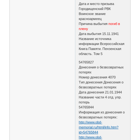
Дата и место призыва
Городищенский РВК
Воинское звание
красноармеец
Причина выбытия
погиб в
плену
Дата выбытия 15.11.1941
Название источника
информации Всероссийская
Книга Памяти. Пензенская
область. Том 5
54765827
Донесения о безвозвратных
потерях
Номер донесения 4070
Тип донесения Донесения о
безвозвратных потерях
Дата донесения 21.01.1944
Название части 4 отд. упр.
потерь
54765844
Информация из донесения о
безвозвратных потерях:
http://www.obd-
memorial.ru/html/info.htm?
id=54765844
http://www.obd-