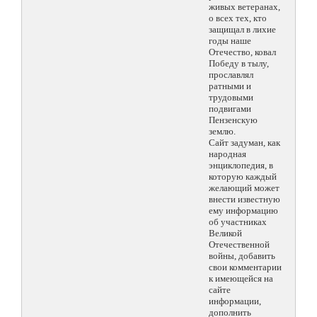
живых ветеранах,
о всех тех, кто
защищал в лихие
годы наше
Отечество, ковал
Победу в тылу,
прославлял
ратными и
трудовыми
подвигами
Пензенскую
землю.
Сайт задуман, как
народная
энциклопедия, в
которую каждый
желающий может
внести известную
ему информацию
об участниках
Великой
Отечественной
войны, добавить
свои комментарии
к имеющейся на
сайте
информации,
дополнить