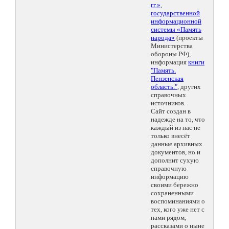
гг.»
,
государственной
информационной
системы «Память
народа»
(проекты
Министерства
обороны РФ),
информация
книги
"Память.
Пензенская
область."
, других
справочных
источников.
Сайт создан в
надежде на то, что
каждый из нас не
только внесёт
данные архивных
документов, но и
дополнит сухую
справочную
информацию
своими бережно
сохраненными
воспоминаниями о
тех, кого уже нет с
нами рядом,
рассказами о ныне