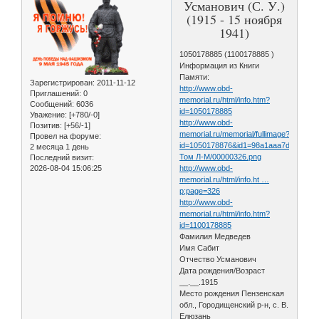
Усманович (С. У.)
(1915 - 15 ноября
1941)
1050178885 (1100178885 )
Информация из Книги
Памяти:
Зарегистрирован
: 2011-11-12
http://www.obd-
Приглашений:
0
memorial.ru/html/info.htm?
Сообщений:
6036
id=1050178885
Уважение:
[+780/-0]
http://www.obd-
Позитив:
[+56/-1]
memorial.ru/memorial/fullimage?
Провел на форуме:
id=1050178876&id1=98a1aaa7d012601
2 месяца 1 день
Том Л-М/00000326.png
Последний визит:
2026-08-04 15:06:25
http://www.obd-
memorial.ru/html/info.ht …
p;page=326
http://www.obd-
memorial.ru/html/info.htm?
id=1100178885
Фамилия Медведев
Имя Сабит
Отчество Усманович
Дата рождения/Возраст
__.__.1915
Место рождения Пензенская
обл., Городищенский р-н, с. В.
Елюзань