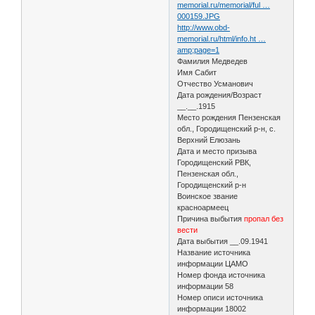
memorial.ru/memorial/ful …
000159.JPG
http://www.obd-
memorial.ru/html/info.ht …
amp;page=1
Фамилия Медведев
Имя Сабит
Отчество Усманович
Дата рождения/Возраст
__.__.1915
Место рождения Пензенская
обл., Городищенский р-н, с.
Верхний Елюзань
Дата и место призыва
Городищенский РВК,
Пензенская обл.,
Городищенский р-н
Воинское звание
красноармеец
Причина выбытия
пропал без
вести
Дата выбытия __.09.1941
Название источника
информации ЦАМО
Номер фонда источника
информации 58
Номер описи источника
информации 18002