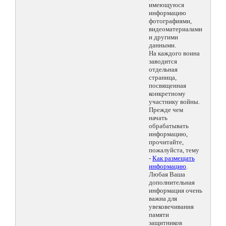
имеющуюся
информацию
фотографиями,
видеоматериалами
и другими
данными.
На каждого воина
заводится
отдельная
страница,
посвященная
конкретному
участнику войны.
Прежде чем
начать
обрабатывать
информацию,
прочитайте,
пожалуйста, тему
-
Как размещать
информацию
.
Любая Ваша
дополнительная
информация очень
важна для
увековечивания
памяти
защитников