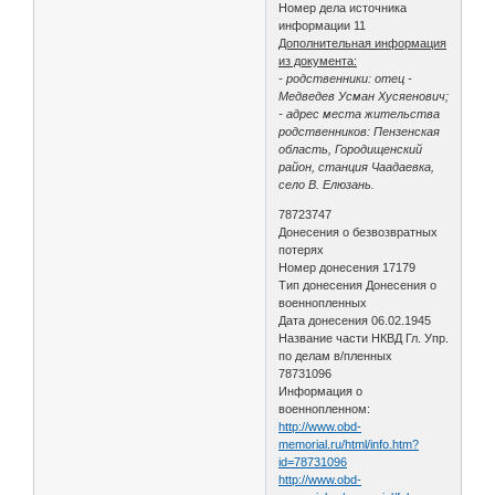
Номер дела источника
информации 11
Дополнительная информация
из документа:
- родственники: отец -
Медведев Усман Хусяенович;
- адрес места жительства
родственников: Пензенская
область, Городищенский
район, станция Чаадаевка,
село В. Елюзань.
78723747
Донесения о безвозвратных
потерях
Номер донесения 17179
Тип донесения Донесения о
военнопленных
Дата донесения 06.02.1945
Название части НКВД Гл. Упр.
по делам в/пленных
78731096
Информация о
военнопленном:
http://www.obd-
memorial.ru/html/info.htm?
id=78731096
http://www.obd-