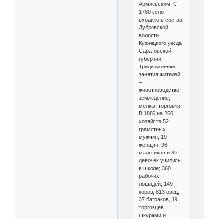
Армиевским. С
1780 село
входило в состав
Дубровской
волости
Кузнецкого уезда
Саратовской
губернии.
Традиционные
занятия жителей
–
животноводство,
земледелие,
мелкая торговля.
В 1886 на 260
хозяйств 52
грамотных
мужчин, 19
женщин, 96
мальчиков и 39
девочек учились
в школе; 360
рабочих
лошадей, 149
коров, 813 овец;
37 батраков, 19
торговцев
шкурами и