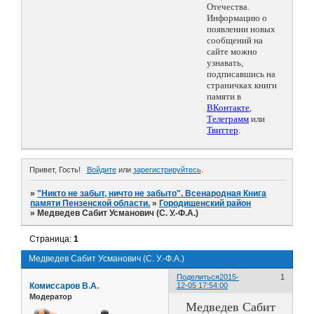
Отечества.
Информацию о
появлении новых
сообщений на
сайте можно
узнавать,
подписавшись на
страничках книги
памяти в
ВКонтакте
,
Телеграмм
или
Твиттер
.
Привет, Гость!
Войдите
или
зарегистрируйтесь
.
»
"Никто не забыт, ничто не забыто". Всенародная Книга
памяти Пензенской области.
»
Городищенский район
»
Медведев Сабит Усманович (С. У.-Ф.А.)
Страница:
1
Медведев Сабит Усманович (С. У.-Ф.А.)
Поделиться
2015-
1
Комиссаров В.А.
12-05 17:54:00
Модератор
Медведев Сабит