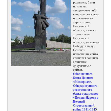
родились, были
призваны,
захоронены либо
в настоящее время
проживают на
территории
Пензенской
области, а также
труженикам
Пензенской
области, ковавшим
Победу в тылу.
Основой
наполнения сайта
являются военные
архивные
документы с
сайтов
Обобщенного
Банка Данных
«Мемориал»
,
Общедоступного
электронного
банка документов
«Подвиг Народа в
Великой
Отечественной
войне 1941-1945