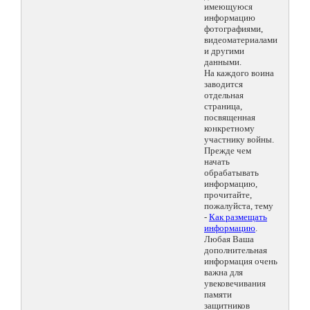
имеющуюся
информацию
фотографиями,
видеоматериалами
и другими
данными.
На каждого воина
заводится
отдельная
страница,
посвященная
конкретному
участнику войны.
Прежде чем
начать
обрабатывать
информацию,
прочитайте,
пожалуйста, тему
-
Как размещать
информацию
.
Любая Ваша
дополнительная
информация очень
важна для
увековечивания
памяти
защитников