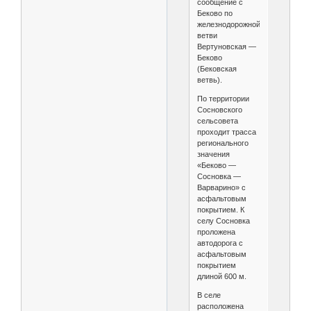
сообщение с
Беково по
железнодорожной
ветви
Вертуновская —
Беково
(Бековская
ветвь).
По территории
Сосновского
сельсовета
проходит трасса
регионального
значения
«Беково —
Сосновка —
Варварино» с
асфальтовым
покрытием. К
селу Сосновка
проложена
автодорога с
асфальтовым
покрытием
длиной 600 м.
В селе
расположена