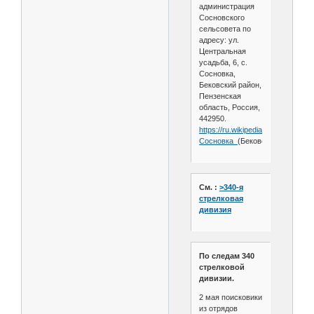
администрация
Сосновского
сельсовета по
адресу: ул.
Центральная
усадьба, 6, с.
Сосновка,
Бековский район,
Пензенская
область, Россия,
442950.
https://ru.wikipedia.org/wiki/
Сосновка_
(Бековский_район)
См. :
>340-я
стрелковая
дивизия
По следам 340
стрелковой
дивизии.
2 мая поисковики
из отрядов