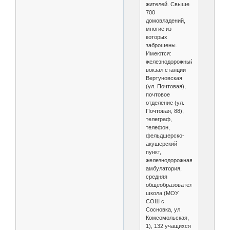
жителей. Свыше
700
домовладений,
многие из
которых
заброшены.
Имеются:
железнодорожный
вокзал станции
Вертуновская
(ул. Почтовая),
почтовое
отделение (ул.
Почтовая, 88),
телеграф,
телефон,
фельдшерско-
акушерский
пункт,
железнодорожная
амбулатория,
средняя
общеобразовательная
школа (МОУ
СОШ с.
Сосновка, ул.
Комсомольская,
1), 132 учащихся