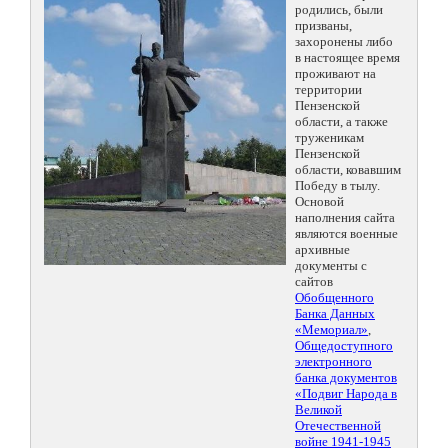
родились, были
призваны,
захоронены либо
в настоящее время
проживают на
территории
Пензенской
области, а также
труженикам
Пензенской
области, ковавшим
Победу в тылу.
Основой
наполнения сайта
являются военные
архивные
документы с
сайтов
Обобщенного
Банка Данных
«Мемориал»
,
Общедоступного
электронного
банка документов
«Подвиг Народа в
Великой
Отечественной
войне 1941-1945