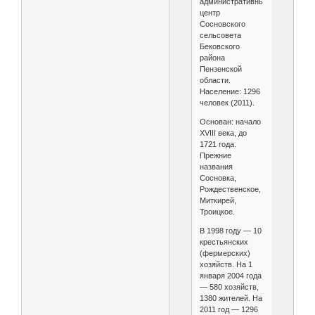
административный
центр
Сосновского
сельсовета
Бековского
района
Пензенской
области.
Население: 1296
человек (2011).
Основан: начало
XVIII века, до
1721 года.
Прежние
названия
Сосновка,
Рождественское,
Миткирей,
Троицкое.
В 1998 году — 10
крестьянских
(фермерских)
хозяйств. На 1
января 2004 года
— 580 хозяйств,
1380 жителей. На
2011 год — 1296