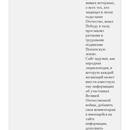
живых ветеранах,
о всех тех, кто
защищал в лихие
годы наше
Отечество, ковал
Победу в тылу,
прославлял
ратными и
трудовыми
подвигами
Пензенскую
землю.
Сайт задуман, как
народная
энциклопедия, в
которую каждый
желающий может
внести известную
ему информацию
об участниках
Великой
Отечественной
войны, добавить
свои комментарии
к имеющейся на
сайте
информации,
дополнить