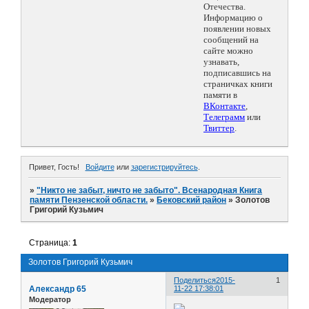
Отечества.
Информацию о
появлении новых
сообщений на
сайте можно
узнавать,
подписавшись на
страничках книги
памяти в
ВКонтакте
,
Телеграмм
или
Твиттер
.
Привет, Гость!
Войдите
или
зарегистрируйтесь
.
»
"Никто не забыт, ничто не забыто". Всенародная Книга
памяти Пензенской области.
»
Бековский район
»
Золотов
Григорий Кузьмич
Страница:
1
Золотов Григорий Кузьмич
Поделиться
2015-
1
Александр 65
11-22 17:38:01
Модератор