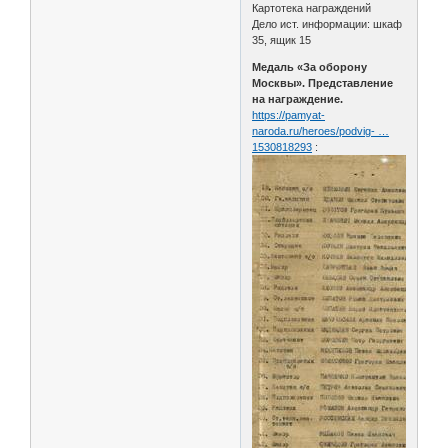
Картотека награждений
Дело ист. информации: шкаф
35, ящик 15
Медаль «За оборону
Москвы». Представление
на награждение.
https://pamyat-
naroda.ru/heroes/podvig- …
1530818293
: