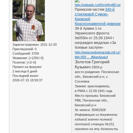
Приказом частям
340-й
стрелковой Сумско-
Киевской
Краснознаменной дивизии
38-й Армии 1-го
Украинского фронта
№059/н от 25.09.1944 г
награжден медалью «За
Зарегистрирован
: 2011-12-20
боевые заслуги»
Приглашений:
0
http://www.podvignaroda.mil.ru/?
Сообщений:
5769
#id=359 … ilManAward
Уважение:
[+1291/-0]
Золотов Григорий
Позитив:
[+2/-0]
Кузьмич
Провел на форуме:
1903г.р.
2 месяца 6 дней
место рождения: Пензенская
Последний визит:
обл., Бековский р-н, с.
2026-07-15 18:59:37
Сосновка
Звание: красноармеец
в РККА с 22.09.1941 года
Место призыва: Бековский
РВК, Пензенская обл.,
Бековский р-н
№ записи: 35952928
Информация из документа:
ездовой военно-полевой
почтовой станции №151,
назначен на эту должность