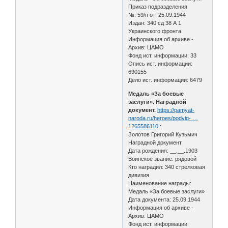
Приказ подразделения
№: 59/н от: 25.09.1944
Издан: 340 сд 38 А 1
Украинского фронта
Информация об архиве -
Архив: ЦАМО
Фонд ист. информации: 33
Опись ист. информации:
690155
Дело ист. информации: 6479
Медаль «За боевые
заслуги». Наградной
документ.
https://pamyat-
naroda.ru/heroes/podvig- …
1265586110
:
Золотов Григорий Кузьмич
Наградной документ
Дата рождения: __.__.1903
Воинское звание: рядовой
Кто наградил: 340 стрелковая
дивизия
Наименование награды:
Медаль «За боевые заслуги»
Дата документа: 25.09.1944
Информация об архиве -
Архив: ЦАМО
Фонд ист. информации: