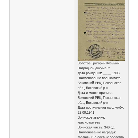
Золотов Григорий Кузьмич
Наградной документ
Дата рождения: __.__.1903
Наименование военкомата:
Бековский РВК, Пензенская
обл., Бековский р-н
Дата и место призыва:
Бековский РВК, Пензенская
обл., Бековский р-н
Дата поступления на службу:
22.09.1941
Воинское звание:
красноармеец
Воинская часть: 340 сд
Наименование награды:
Медаль «За боевые заслуги»