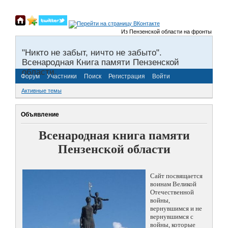
Из Пензенской области на фронты Великой 
"Никто не забыт, ничто не забыто".
Всенародная Книга памяти Пензенской
области.
Форум
Участники
Поиск
Регистрация
Войти
Активные темы
Объявление
Всенародная книга памяти
Пензенской области
Сайт посвящается
воинам Великой
Отечественной
войны,
вернувшимся и не
вернувшимся с
войны, которые