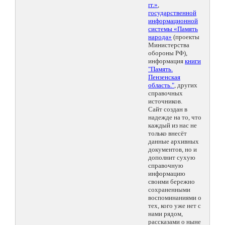
гг.»
,
государственной
информационной
системы «Память
народа»
(проекты
Министерства
обороны РФ),
информация
книги
"Память.
Пензенская
область."
, других
справочных
источников.
Сайт создан в
надежде на то, что
каждый из нас не
только внесёт
данные архивных
документов, но и
дополнит сухую
справочную
информацию
своими бережно
сохраненными
воспоминаниями о
тех, кого уже нет с
нами рядом,
рассказами о ныне