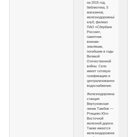
на 2015 год,
библиотека, 5
магазинов,
железнодорожный
клуб, филиал
ПАО «Сбербанк
России»,
памятник
воинам-
землякам,
погибшим в годы
Великой
Отечественной
войны. Село
имеет сетевую
газификацию и
централизованное
водоснабжение.
Железнодорожная
станция
Вертуновская
линии Тамбов —
Ртищево Юго-
Восточной
железной дороги.
Также имеется
железнодорожное