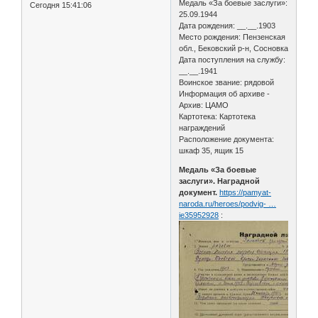
Медаль «За боевые заслуги»:
Сегодня 15:41:06
25.09.1944
Дата рождения: __.__.1903
Место рождения: Пензенская
обл., Бековский р-н, Сосновка
Дата поступления на службу:
__.__.1941
Воинское звание: рядовой
Информация об архиве -
Архив: ЦАМО
Картотека: Картотека
награждений
Расположение документа:
шкаф 35, ящик 15
Медаль «За боевые
заслуги». Наградной
документ.
https://pamyat-
naroda.ru/heroes/podvig- …
ie35952928
: