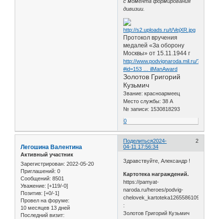
с момента формирования
дивизии.
Протокол вручения
медалей «За оборону
Москвы» от 15.11.1944 г
http://www.podvignaroda.mil.ru/?
#id=153 … ilManAward
Золотов Григорий
Кузьмич
Звание: красноармеец
Место службы: 38 А
№ записи: 1530818293
0
Поделиться
2024-
2
Легошина Валентина
04-11 17:56:34
Активный участник
Здравствуйте, Александр !
Зарегистрирован
: 2022-05-20
Приглашений:
0
Картотека награждений.
Сообщений:
8501
https://pamyat-
Уважение:
[+119/-0]
naroda.ru/heroes/podvig-
Позитив:
[+0/-1]
chelovek_kartoteka1265586109
Провел на форуме:
:
10 месяцев 13 дней
Золотов Григорий Кузьмич
Последний визит: