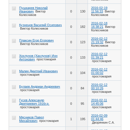
Пушкарев Николай
2016-02-19
Иванович
Виктор
0
130
11:56:33
Виктор
Колесников
Колесников
2016-02-18
Кузнецов Василий Осипович
0
182
16:38:21
Виктор
Виктор Колесников
Колесников
2016-02-12
Плаксин Егор Егорович
0
123
21:19:32
Виктор
Виктор Колесников
Колесников
2016-02-12
Хохлунов (Хахлунов) Ион
0
133
01:39:21
Антонович
простомария
простомария
2016-02-12
Малин Дмитрий Иванович
0
104
01:00:02
простомария
простомария
2016-02-12
Булаев Андриан Андреевич
0
84
00:10:26
простомария
простомария
Гусев Александр
2016-02-11
Дмитриевич 1916г.р.
0
95
14:45:06
простомария
простомария
2016-02-09
Мясников Павел
1
195
01:44:46
Михайлович
простомария
Дворянкин С.А.