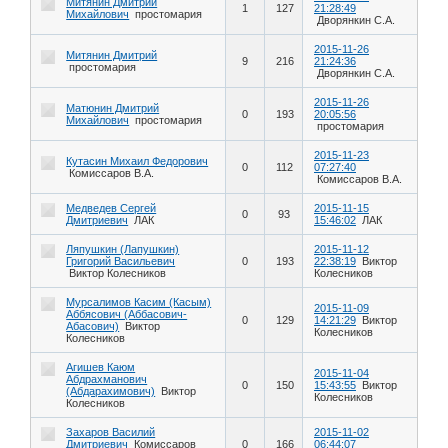
Митянин Дмитрий
1
127
21:28:49
Михайлович
простомария
Дворянкин С.А.
2015-11-26
Митянин Дмитрий
9
216
21:24:36
простомария
Дворянкин С.А.
2015-11-26
Матюнин Дмитрий
0
193
20:05:56
Михайлович
простомария
простомария
2015-11-23
Кутасин Михаил Федорович
0
112
07:27:40
Комиссаров В.А.
Комиссаров В.А.
Медведев Сергей
2015-11-15
0
93
Дмитриевич
ЛАК
15:46:02
ЛАК
Ляпушкин (Лапушкин)
2015-11-12
Григорий Васильевич
0
193
22:38:19
Виктор
Виктор Колесников
Колесников
Мурсалимов Касим (Касым)
2015-11-09
Аббясович (Аббасович-
0
129
14:21:29
Виктор
Абасович)
Виктор
Колесников
Колесников
Агишев Каюм
2015-11-04
Абдрахманович
0
150
15:43:55
Виктор
(Абдарахимович)
Виктор
Колесников
Колесников
Захаров Василий
2015-11-02
Дмитриевич
Комиссаров
0
166
06:44:07