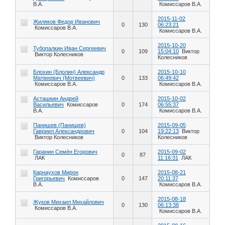
В.А.
Комиссаров В.А.
2015-11-02
Жиляков Федор Иванович
0
130
06:23:21
Комиссаров В.А.
Комиссаров В.А.
2015-10-20
Тубопалкин Иван Сергеевич
0
109
15:04:10
Виктор
Виктор Колесников
Колесников
Блохин (Блолин) Александр
2015-10-10
Матвеевич (Мотвеевич)
0
133
06:49:42
Комиссаров В.А.
Комиссаров В.А.
Асташкин Андрей
2015-10-02
Васильевич
Комиссаров
0
174
06:55:37
В.А.
Комиссаров В.А.
Панишев (Панищев)
2015-09-05
Гавриил Александрович
0
104
19:22:13
Виктор
Виктор Колесников
Колесников
Гаранин Семён Егорович
2015-09-02
0
87
ЛАК
11:16:31
ЛАК
Карнаухов Мирон
2015-08-21
Григорьевич
Комиссаров
0
147
20:11:37
В.А.
Комиссаров В.А.
2015-08-18
Жуков Михаил Михайлович
0
130
06:13:38
Комиссаров В.А.
Комиссаров В.А.