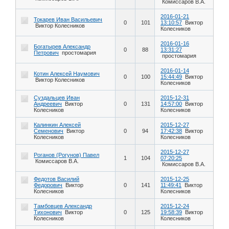
Комиссаров В.А.
2016-01-21
Токарев Иван Васильевич
0
101
13:10:57
Виктор
Виктор Колесников
Колесников
2016-01-16
Богатырев Александр
0
88
13:31:27
Петрович
простомария
простомария
2016-01-14
Котин Алексей Наумович
0
100
15:44:49
Виктор
Виктор Колесников
Колесников
Суздальцев Иван
2015-12-31
Андреевич
Виктор
0
131
14:57:00
Виктор
Колесников
Колесников
Калинкин Алексей
2015-12-27
Семенович
Виктор
0
94
17:42:38
Виктор
Колесников
Колесников
2015-12-27
Роганов (Рогунов) Павел
1
104
07:20:25
Комиссаров В.А.
Комиссаров В.А.
Федотов Василий
2015-12-25
Федорович
Виктор
0
141
11:49:41
Виктор
Колесников
Колесников
Тамбовцев Александр
2015-12-24
Тихонович
Виктор
0
125
19:58:39
Виктор
Колесников
Колесников