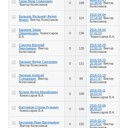
Гарин Яков Семенович
0
108
22:38:59
Виктор
Виктор Колесников
Колесников
2016-04-04
Бельцов (Бельцев) Федор
0
114
13:14:49
Виктор
Фомич
Виктор Колесников
Колесников
Кармеев Закир
2016-04-04
Ойнидипович
Комиссаров
0
138
07:42:03
В.А.
Комиссаров В.А.
Соколов Василий
2016-03-29
Дмитриевич
Виктор
0
120
22:00:19
Виктор
Колесников
Колесников
2016-03-19
Лисицин Федор Сергеевич
0
121
20:35:54
Виктор
Виктор Колесников
Колесников
Лисицин Алексей
2016-03-19
Степанович
Виктор
0
99
20:17:47
Виктор
Колесников
Колесников
2016-03-11
Волков Федор Михайлович
0
108
18:23:19
Комиссаров В.А.
Комиссаров В.А.
2016-03-06
Бортников Степан Кузьмич
0
106
06:56:24
Комиссаров В.А.
Комиссаров В.А.
2016-02-24
Беспалов Иван Васильевич
0
155
10:14:51
Виктор
Виктор Колесников
Колесников