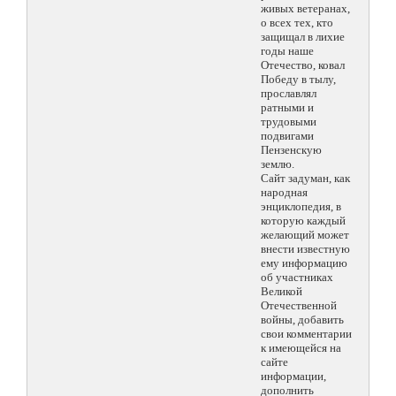
живых ветеранах,
о всех тех, кто
защищал в лихие
годы наше
Отечество, ковал
Победу в тылу,
прославлял
ратными и
трудовыми
подвигами
Пензенскую
землю.
Сайт задуман, как
народная
энциклопедия, в
которую каждый
желающий может
внести известную
ему информацию
об участниках
Великой
Отечественной
войны, добавить
свои комментарии
к имеющейся на
сайте
информации,
дополнить