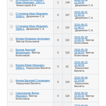
Иван Иванович, 1907г.р.
1
148
21:59:40
Комиссаров В.А.
Дворянкин С.А.
2016-06-01
Ступников Иван Иванович,
0
107
21:58:32
1908г.р.
Дворянкин С.А.
Дворянкин С.А.
2016-06-01
Ступников Иван Иванович,
0
115
21:58:17
1906г.р.
Дворянкин С.А.
Дворянкин С.А.
2016-05-29
Китаев Илларион Антипович
0
110
19:08:30
Виктор
Виктор Колесников
Колесников
Бачков Дмитрий
2016-05-29
Филиппович
Виктор
0
102
18:58:59
Виктор
Колесников
Колесников
2016-05-22
Князев Ефим Иванович,
20:48:55
0
62
1909г.р.
Коршунова Виолета
Коршунова
Виолета
2016-05-04
Князев Василий Степанович
22:24:06
0
104
Коршунова Виолета
Коршунова
Виолета
Самохвалов Федор
2016-05-03
Иванович
Виктор
0
118
16:30:32
Виктор
Колесников
Колесников
2016-04-04