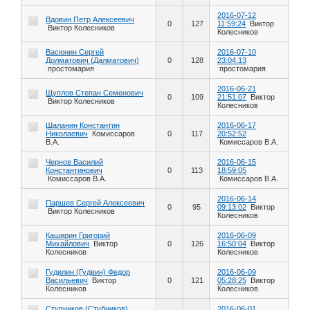
2016-07-12
Вдовин Петр Алексеевич
0
127
11:59:24
Виктор
Виктор Колесников
Колесников
Васюнин Сергей
2016-07-10
Долматович (Далматович)
0
128
23:04:13
простомария
простомария
2016-06-21
Щуплов Степан Семенович
0
109
21:51:07
Виктор
Виктор Колесников
Колесников
Шаланин Константин
2016-06-17
Николаевич
Комиссаров
0
117
20:52:52
В.А.
Комиссаров В.А.
Чернов Василий
2016-06-15
Константинович
0
113
18:59:05
Комиссаров В.А.
Комиссаров В.А.
2016-06-14
Паршев Сергей Алексеевич
0
95
09:13:02
Виктор
Виктор Колесников
Колесников
Каширин Григорий
2016-06-09
Михайлович
Виктор
0
126
16:50:04
Виктор
Колесников
Колесников
Гудилин (Гудвин) Федор
2016-06-09
Васильевич
Виктор
0
121
05:28:25
Виктор
Колесников
Колесников
Ступников (Стубников)
2016-06-01