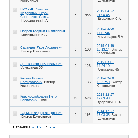
Колесников
Колесников
ЕРОХИН Алексей
2015-04-22
Фёдорович. Герой
3
483
21:00:08
Советского Союза.
Дворянкин С.А.
Порфирьева Г.И.
2015-04-20
Озеров Георгий Филиппович
0
165
17:01:44
Комиссаров В.А.
Комиссаров В.А.
2015-04-19
Саранцев Яков Андреевич
0
108
16:13:14
Виктор
Виктор Колесников
Колесников
2015-03-01
Артюков Иван Васильевич
0
126
14:24:10
Александр 65
Александр 65
Казеев Исмаил
2015-02-09
Сафиуллович
Виктор
0
135
10:31:59
Виктор
Колесников
Колесников
2014-12-27
Краснослободцев Петр
13
526
17:03:48
Вавилович
Толя
Дворянкин С.А.
2014-12-27
Ларьков Федор Федорович
0
116
17:03:35
Виктор
Виктор Колесников
Колесников
Страница:
«
1
2
3
4
5
»