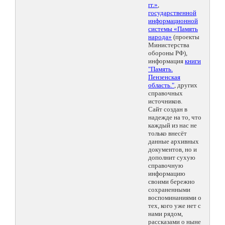
гг.»
,
государственной
информационной
системы «Память
народа»
(проекты
Министерства
обороны РФ),
информация
книги
"Память.
Пензенская
область."
, других
справочных
источников.
Сайт создан в
надежде на то, что
каждый из нас не
только внесёт
данные архивных
документов, но и
дополнит сухую
справочную
информацию
своими бережно
сохраненными
воспоминаниями о
тех, кого уже нет с
нами рядом,
рассказами о ныне