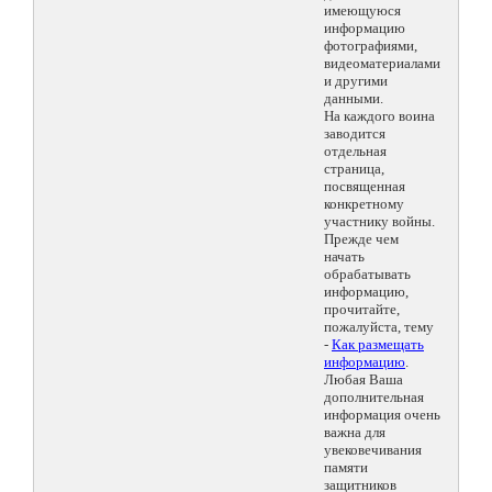
имеющуюся
информацию
фотографиями,
видеоматериалами
и другими
данными.
На каждого воина
заводится
отдельная
страница,
посвященная
конкретному
участнику войны.
Прежде чем
начать
обрабатывать
информацию,
прочитайте,
пожалуйста, тему
-
Как размещать
информацию
.
Любая Ваша
дополнительная
информация очень
важна для
увековечивания
памяти
защитников