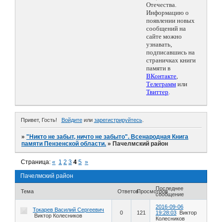
Отечества.
Информацию о
появлении новых
сообщений на
сайте можно
узнавать,
подписавшись на
страничках книги
памяти в
ВКонтакте
,
Телеграмм
или
Твиттер
.
Привет, Гость!
Войдите
или
зарегистрируйтесь
.
»
"Никто не забыт, ничто не забыто". Всенародная Книга
памяти Пензенской области.
»
Пачелмский район
Страница:
«
1
2
3
4
5
»
Пачелмский район
Последнее
Тема
Ответов
Просмотров
сообщение
2016-09-06
Токарев Василий Сергеевич
0
121
19:28:03
Виктор
Виктор Колесников
Колесников