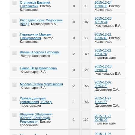
Ступников Василий
2015-12-24
Николаевич
Виктор
0
99
19:08:03
Виктор
Колесников
Колесников
2015-12-23
Рассадин Борис Федорович
0
107
18:18:24
(Фед.)
Комиссаров В.А.
Комиссаров В.А.
Перетрухин Максим
2015-12-21
Никифорович
Виктор
0
112
13:36:46
Виктор
Колесников
Колесников
2015-12-21
Жижин Алексей Петрович
2
149
11:34:26
Виктор Колесников
простомария
2015-12-13
Панов Петр Филиппович
0
121
07:00:31
Комиссаров В.А.
Комиссаров В.А.
2015-12-02
Маслов Семен Мартынович
2
156
20:53:29
Комиссаров В.А.
Дворянкин С.А.
Фролов Дмитрий
2015-11-27
Григорьевич, 1925г.р.
1
156
11:05:27
простомария
Дворянкин С.А.
Шадчнев (Шадчинев-
2015-11-27
Жагнев) Александр
1
119
00:46:09
Родионович
Виктор
простомария
Колесников
2015-11-26