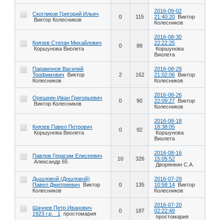
2016-09-02
Скогликов Григорий Ильич
0
115
21:40:20
Виктор
Виктор Колесников
Колесников
2016-08-30
Князев Степан Михайлович
22:22:25
0
88
Коршунова Виолета
Коршунова
Виолета
Парамонов Василий
2016-08-29
Трофимович
Виктор
2
162
21:02:06
Виктор
Колесников
Колесников
2016-08-26
Орешкин Иван Григорьевич
0
90
22:09:27
Виктор
Виктор Колесников
Колесников
2016-08-18
Князев Павел Петрович
18:38:05
0
92
Коршунова Виолета
Коршунова
Виолета
2016-08-16
Павлов Герасим Елисеевич
10
326
15:05:52
Александр 65
Дворянкин С.А.
Дышловой (Дошловой)
2016-07-29
Павел Дмитриевич
Виктор
0
135
10:58:14
Виктор
Колесников
Колесников
2016-07-20
Шачнев Петр Иванович
0
187
02:22:49
1923 г.р. _1
простомария
простомария