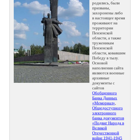
родились, были
призваны,
захоронены либо
в настоящее время
проживают на
территории
Пензенской
области, а также
труженикам
Пензенской
области, ковавшим
Победу в тылу.
Основой
наполнения сайта
являются военные
архивные
документы с
сайтов
Обобщенного
Банка Данных
«Мемориал»
,
Общедоступного
электронного
банка документов
«Подвиг Народа в
Великой
Отечественной
войне 1941-1945