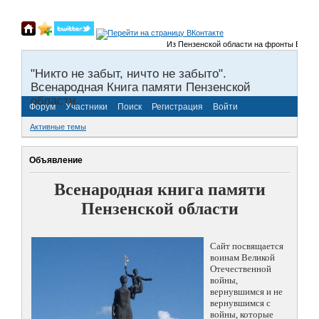
Из Пензенской области на фронты Великой О
"Никто не забыт, ничто не забыто".
Всенародная Книга памяти Пензенской
области.
Форум
Участники
Поиск
Регистрация
Войти
Активные темы
Объявление
Всенародная книга памяти
Пензенской области
Сайт посвящается
воинам Великой
Отечественной
войны,
вернувшимся и не
вернувшимся с
войны, которые