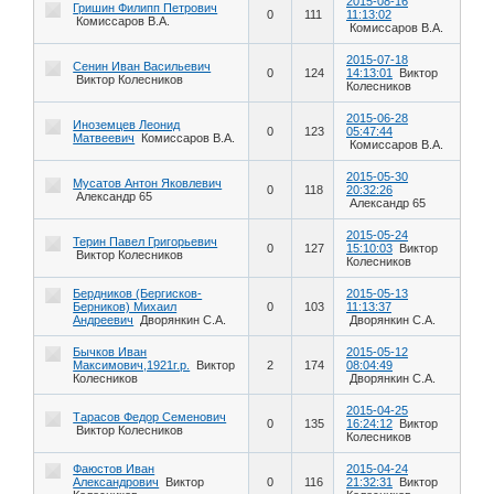
2015-08-16
Гришин Филипп Петрович
0
111
11:13:02
Комиссаров В.А.
Комиссаров В.А.
2015-07-18
Сенин Иван Васильевич
0
124
14:13:01
Виктор
Виктор Колесников
Колесников
2015-06-28
Иноземцев Леонид
0
123
05:47:44
Матвеевич
Комиссаров В.А.
Комиссаров В.А.
2015-05-30
Мусатов Антон Яковлевич
0
118
20:32:26
Александр 65
Александр 65
2015-05-24
Терин Павел Григорьевич
0
127
15:10:03
Виктор
Виктор Колесников
Колесников
Бердников (Бергисков-
2015-05-13
Берников) Михаил
0
103
11:13:37
Андреевич
Дворянкин С.А.
Дворянкин С.А.
Бычков Иван
2015-05-12
Максимович,1921г.р.
Виктор
2
174
08:04:49
Колесников
Дворянкин С.А.
2015-04-25
Тарасов Федор Семенович
0
135
16:24:12
Виктор
Виктор Колесников
Колесников
Фаюстов Иван
2015-04-24
Александрович
Виктор
0
116
21:32:31
Виктор