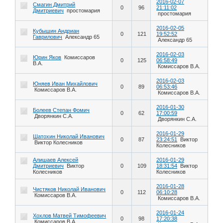
2016-02-07
Смагин Дмитрий
0
96
21:11:02
Дмитриевич
простомария
простомария
2016-02-05
Кубышин Андриан
0
121
19:52:52
Гаврилович
Александр 65
Александр 65
2016-02-03
Юрин Яков
Комиссаров
0
125
06:58:49
В.А.
Комиссаров В.А.
2016-02-03
Юняев Иван Михайлович
0
89
06:53:46
Комиссаров В.А.
Комиссаров В.А.
2016-01-30
Болеев Степан Фомич
0
62
17:00:59
Дворянкин С.А.
Дворянкин С.А.
2016-01-29
Шатохин Николай Иванович
0
87
23:24:51
Виктор
Виктор Колесников
Колесников
Алишаев Алексей
2016-01-29
Дмитриевич
Виктор
0
109
18:31:54
Виктор
Колесников
Колесников
2016-01-28
Чистяков Николай Иванович
0
112
06:10:28
Комиссаров В.А.
Комиссаров В.А.
2016-01-24
Хохлов Матвей Тимофеевич
0
98
17:20:38
Комиссаров В.А.