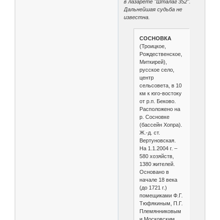
в лазарете "Шталаг 352".
Дальнейшая судьба не
известна.
СОСНОВКА
(Троицкое,
Рождественское,
Миткирей),
русское село,
центр
сельсовета, в 10
км к юго-востоку
от р.п. Беково.
Расположено на
р. Сосновке
(бассейн Хопра).
Ж.-д. ст.
Вертуновская.
На 1.1.2004 г. –
580 хозяйств,
1380 жителей.
Основано в
начале 18 века
(до 1721 г.)
помещиками Ф.Г.
Тюфякиным, П.Г.
Племянниковым
и Московским