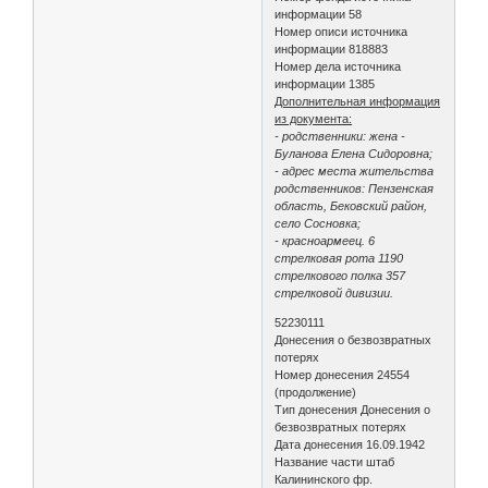
информации 58
Номер описи источника
информации 818883
Номер дела источника
информации 1385
Дополнительная информация
из документа:
- родственники: жена -
Буланова Елена Сидоровна;
- адрес места жительства
родственников: Пензенская
область, Бековский район,
село Сосновка;
- красноармеец. 6
стрелковая рота 1190
стрелкового полка 357
стрелковой дивизии.
52230111
Донесения о безвозвратных
потерях
Номер донесения 24554
(продолжение)
Тип донесения Донесения о
безвозвратных потерях
Дата донесения 16.09.1942
Название части штаб
Калининского фр.