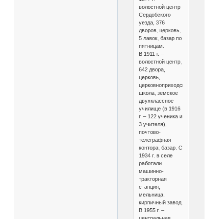
волостной центр
Сердобского
уезда, 376
дворов, церковь,
5 лавок, базар по
пятницам.
В 1911 г. –
волостной центр,
642 двора,
церковь,
церковноприходская
школа, земское
двухклассное
училище (в 1916
г. – 122 ученика и
3 учителя),
почтово-
телеграфная
контора, базар. С
1934 г. в селе
работали
машинно-
тракторная
станция,
мельница,
кирпичный завод.
В 1955 г. –
центральная