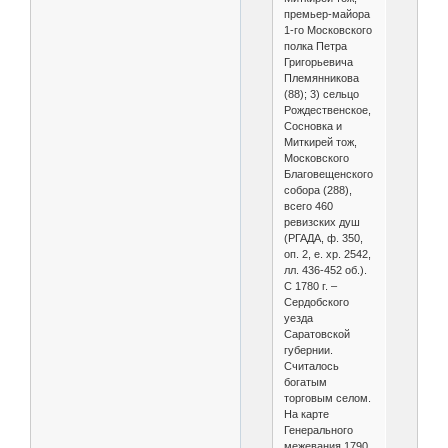
премьер-майора
1-го Московского
полка Петра
Григорьевича
Племянникова
(88); 3) сельцо
Рождественское,
Сосновка и
Миткирей тож,
Московского
Благовещенского
собора (288),
всего 460
ревизских душ
(РГАДА, ф. 350,
оп. 2, е. хр. 2542,
лл. 436-452 об.).
С 1780 г. –
Сердобского
уезда
Саратовской
губернии.
Считалось
богатым
торговым селом.
На карте
Генерального
межевания 1790