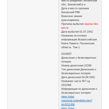
Место рождения Пензенская
обл., Бековский р-н
Дата и место призыва
Бековский РВК
Воинское звание
красноармеец
Причина выбытия
пропал без
вести
Дата выбытия 01.07.1942
Название источника
информации Всероссийская
Книга Памяти. Пензенская
область. Том 1
2010837
Донесения о безвозвратных
потерях
Номер донесения 22290
Тип донесения Донесения о
безвозвратных потерях
Дата донесения 04.09.1942
Название части 357 сд
2011366
Информация из донесения о
безвозвратных потерях:
https://obd-
memorial.ru/html/info.htm?
id=2011366
https://obd-