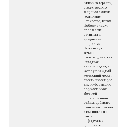
живых ветеранах,
о всех тех, кто
защищал в лихие
годы наше
Отечество, ковал
Победу в тылу,
прославлял
ратными и
трудовыми
подвигами
Пензенскую
землю.
Сайт задуман, как
народная
энциклопедия, в
которую каждый
желающий может
внести известную
ему информацию
об участниках
Великой
Отечественной
войны, добавить
свои комментарии
к имеющейся на
сайте
информации,
дополнить