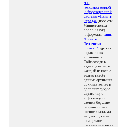
гг.»
,
государственной
информационной
системы «Память
народа»
(проекты
Министерства
обороны РФ),
информация
книги
"Память.
Пензенская
область."
, других
справочных
источников.
Сайт создан в
надежде на то, что
каждый из нас не
только внесёт
данные архивных
документов, но и
дополнит сухую
справочную
информацию
своими бережно
сохраненными
воспоминаниями о
тех, кого уже нет с
нами рядом,
рассказами о ныне