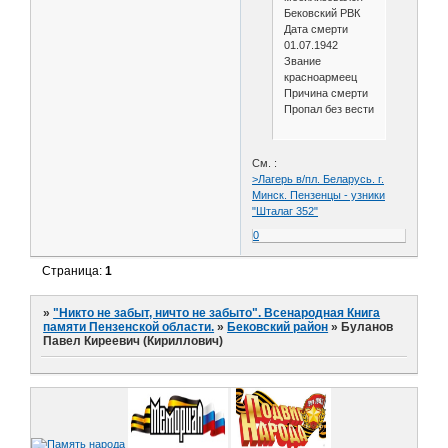
Бековский РВК
Дата смерти
01.07.1942
Звание
красноармеец
Причина смерти
Пропал без вести
См. :
>Лагерь в/пл. Беларусь. г.
Минск. Пензенцы - узники
"Шталаг 352"
0
Страница:
1
»
"Никто не забыт, ничто не забыто". Всенародная Книга
памяти Пензенской области.
»
Бековский район
»
Буланов
Павел Киреевич (Кириллович)