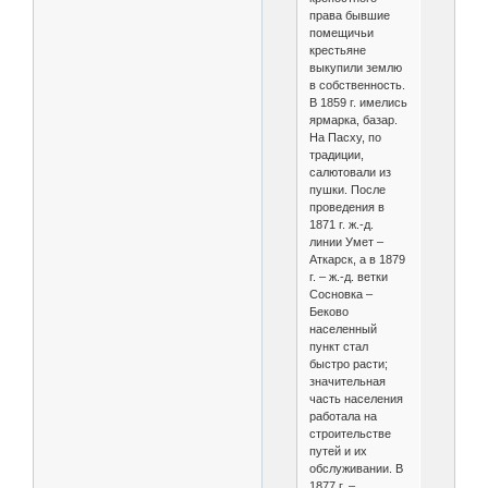
права бывшие
помещичьи
крестьяне
выкупили землю
в собственность.
В 1859 г. имелись
ярмарка, базар.
На Пасху, по
традиции,
салютовали из
пушки. После
проведения в
1871 г. ж.-д.
линии Умет –
Аткарск, а в 1879
г. – ж.-д. ветки
Сосновка –
Беково
населенный
пункт стал
быстро расти;
значительная
часть населения
работала на
строительстве
путей и их
обслуживании. В
1877 г. –