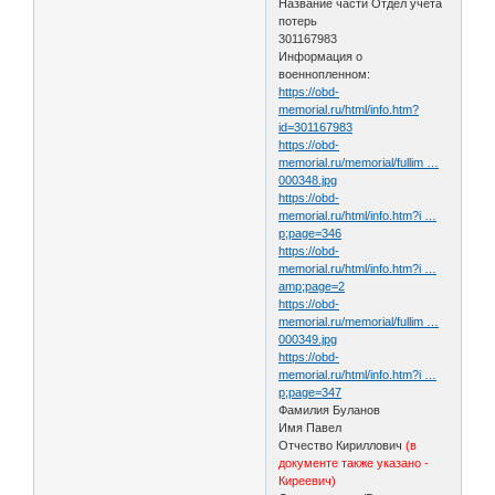
Название части Отдел учета
потерь
301167983
Информация о
военнопленном:
https://obd-
memorial.ru/html/info.htm?
id=301167983
https://obd-
memorial.ru/memorial/fullim …
000348.jpg
https://obd-
memorial.ru/html/info.htm?i …
p;page=346
https://obd-
memorial.ru/html/info.htm?i …
amp;page=2
https://obd-
memorial.ru/memorial/fullim …
000349.jpg
https://obd-
memorial.ru/html/info.htm?i …
p;page=347
Фамилия Буланов
Имя Павел
Отчество Кириллович
(в
документе также указано -
Киреевич)