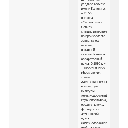
усадьба колхоза
имени Калинина,
в 1972 г. –
совхоза
«Сосновский».
Совхоз
специализировался
на производстве
зерна, мяса,
молока,
сахарной
свеклы. Имелся
сепараторный
пункт. В 1998 г. –
10 крестьянских
(фермерских)
хозяйств.
Железнодорожный
вокзал, дом
культуры,
железнодорожный
клуб, библиотека,
средняя школа,
фельдшерско-
акушерский
пункт,
железнодорожная
амбулатория.