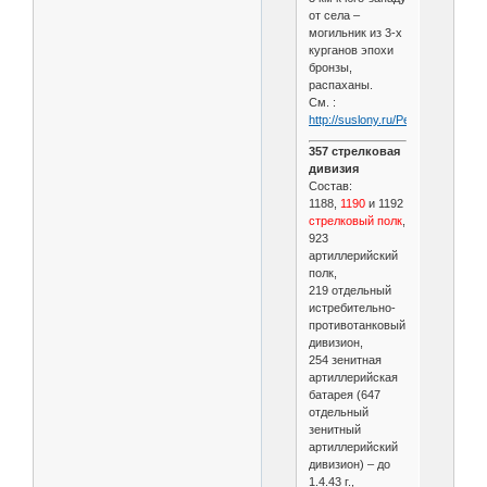
от села –
могильник из 3-х
курганов эпохи
бронзы,
распаханы.
См. :
http://suslony.ru/Penzagebiet/be
357 стрелковая
дивизия
Состав:
1188,
1190
и 1192
стрелковый полк
,
923
артиллерийский
полк,
219 отдельный
истребительно-
противотанковый
дивизион,
254 зенитная
артиллерийская
батарея (647
отдельный
зенитный
артиллерийский
дивизион) – до
1.4.43 г.,