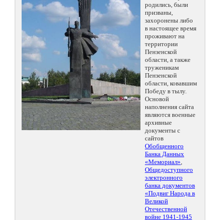
родились, были
призваны,
захоронены либо
в настоящее время
проживают на
территории
Пензенской
области, а также
труженикам
Пензенской
области, ковавшим
Победу в тылу.
Основой
наполнения сайта
являются военные
архивные
документы с
сайтов
Обобщенного
Банка Данных
«Мемориал»
,
Общедоступного
электронного
банка документов
«Подвиг Народа в
Великой
Отечественной
войне 1941-1945