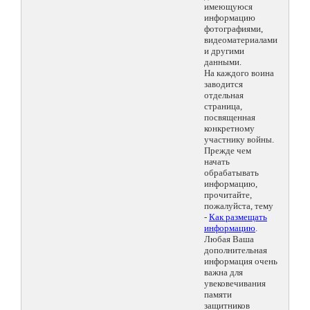
имеющуюся
информацию
фотографиями,
видеоматериалами
и другими
данными.
На каждого воина
заводится
отдельная
страница,
посвященная
конкретному
участнику войны.
Прежде чем
начать
обрабатывать
информацию,
прочитайте,
пожалуйста, тему
-
Как размещать
информацию
.
Любая Ваша
дополнительная
информация очень
важна для
увековечивания
памяти
защитников