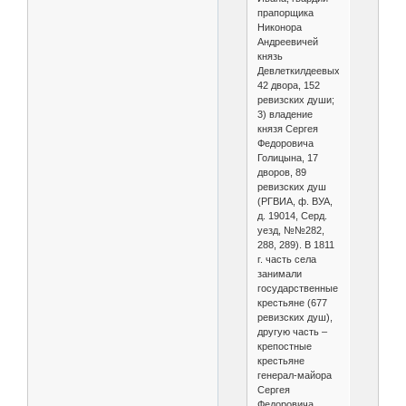
прапорщика
Никонора
Андреевичей
князь
Девлеткилдеевых,
42 двора, 152
ревизских души;
3) владение
князя Сергея
Федоровича
Голицына, 17
дворов, 89
ревизских душ
(РГВИА, ф. ВУА,
д. 19014, Серд.
уезд, №№282,
288, 289). В 1811
г. часть села
занимали
государственные
крестьяне (677
ревизских душ),
другую часть –
крепостные
крестьяне
генерал-майора
Сергея
Федоровича