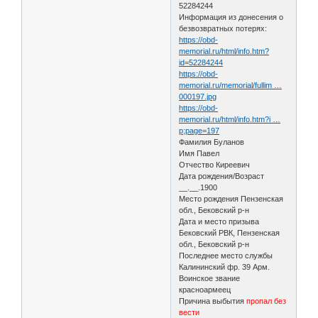
52284244
Информация из донесения о
безвозвратных потерях:
https://obd-
memorial.ru/html/info.htm?
id=52284244
https://obd-
memorial.ru/memorial/fullim …
000197.jpg
https://obd-
memorial.ru/html/info.htm?i …
p;page=197
Фамилия Буланов
Имя Павел
Отчество Киреевич
Дата рождения/Возраст
__.__.1900
Место рождения Пензенская
обл., Бековский р-н
Дата и место призыва
Бековский РВК, Пензенская
обл., Бековский р-н
Последнее место службы
Калининский фр. 39 Арм.
Воинское звание
красноармеец
Причина выбытия
пропал без
вести