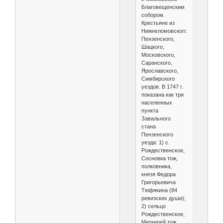
Благовещенским
собором.
Крестьяне из
Нижнеломовского,
Пензенского,
Шацкого,
Московского,
Саранского,
Ярославского,
Симбирского
уездов. В 1747 г.
показана как три
населенных
пункта
Завального
стана
Пензенского
уезда: 1) с.
Рождественское,
Сосновка тож,
полковника,
князя Федора
Григорьевича
Тюфякина (84
ревизских души);
2) сельцо
Рождественское,
Миткирей тож,