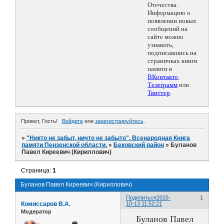
Отечества.
Информацию о
появлении новых
сообщений на
сайте можно
узнавать,
подписавшись на
страничках книги
памяти в
ВКонтакте
,
Телеграмм
или
Твиттер
.
Привет, Гость!
Войдите
или
зарегистрируйтесь
.
»
"Никто не забыт, ничто не забыто". Всенародная Книга
памяти Пензенской области.
»
Бековский район
»
Буланов
Павел Киреевич (Кириллович)
Страница:
1
Буланов Павел Киреевич (Кириллович)
Поделиться
2015-
1
Комиссаров В.А.
10-13 11:52:21
Модератор
Буланов Павел