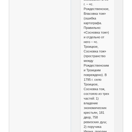
г. – «с.
Рождественское,
Власовка тож»
(ошибка
картографа.
Правильно:
«Сосновка тож»)
и отдельно от
него – «с.
Троицкое,
Сосновка тож»
(пространство
между
Рождественским
и Троицким
повреждено). В
1795 г. село
Троицкое,
Сосновка тож,
состояло из трех
частей: 1)
владение
экономических
крестьян, 181
двор, 758
ревизских душ;
2) поручика
Ивана, гвардии