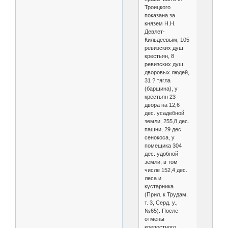
Троицкого
показана за
князем Н.Н.
Девлет-
Кильдеевым, 105
ревизских душ
крестьян, 8
ревизских душ
дворовых людей,
31 ? тягла
(барщина), у
крестьян 23
двора на 12,6
дес. усадебной
земли, 255,8 дес.
пашни, 29 дес.
сенокоса, у
помещика 304
дес. удобной
земли, в том
числе 152,4 дес.
леса и
кустарника
(Прил. к Трудам,
т. 3, Серд. у.,
№65). После
отмены
крепостного