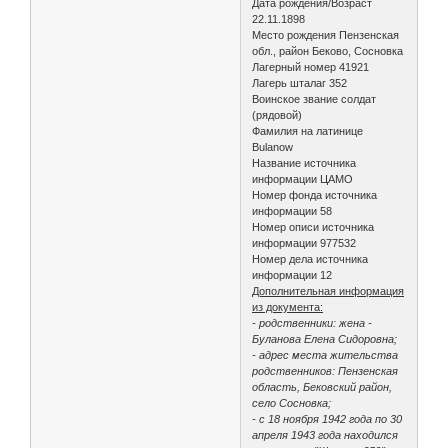
Дата рождения/Возраст
22.11.1898
Место рождения Пензенская
обл., район Беково, Сосновка
Лагерный номер 41921
Лагерь шталаг 352
Воинское звание солдат
(рядовой)
Фамилия на латинице
Bulanow
Название источника
информации ЦАМО
Номер фонда источника
информации 58
Номер описи источника
информации 977532
Номер дела источника
информации 12
Дополнительная информация
из документа:
- родственники: жена -
Буланова Елена Сидоровна;
- адрес места жительства
родственников: Пензенская
область, Бековский район,
село Сосновка;
- с 18 ноября 1942 года по 30
апреля 1943 года находился