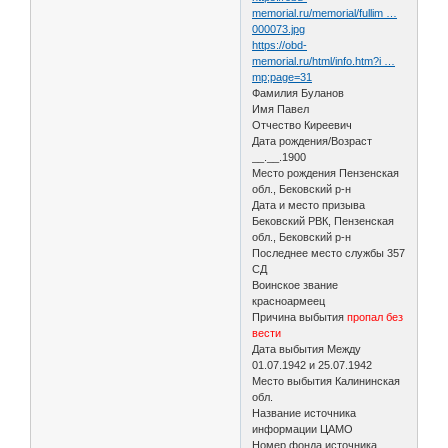
memorial.ru/memorial/fullim …
000073.jpg
https://obd-
memorial.ru/html/info.htm?i …
mp;page=31
Фамилия Буланов
Имя Павел
Отчество Киреевич
Дата рождения/Возраст
__.__.1900
Место рождения Пензенская
обл., Бековский р-н
Дата и место призыва
Бековский РВК, Пензенская
обл., Бековский р-н
Последнее место службы 357
СД
Воинское звание
красноармеец
Причина выбытия
пропал без
вести
Дата выбытия Между
01.07.1942 и 25.07.1942
Место выбытия Калининская
обл.
Название источника
информации ЦАМО
Номер фонда источника