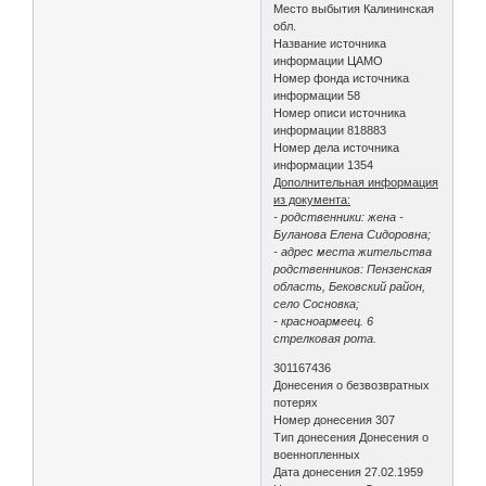
Место выбытия Калининская
обл.
Название источника
информации ЦАМО
Номер фонда источника
информации 58
Номер описи источника
информации 818883
Номер дела источника
информации 1354
Дополнительная информация
из документа:
- родственники: жена -
Буланова Елена Сидоровна;
- адрес места жительства
родственников: Пензенская
область, Бековский район,
село Сосновка;
- красноармеец. 6
стрелковая рота.
301167436
Донесения о безвозвратных
потерях
Номер донесения 307
Тип донесения Донесения о
военнопленных
Дата донесения 27.02.1959