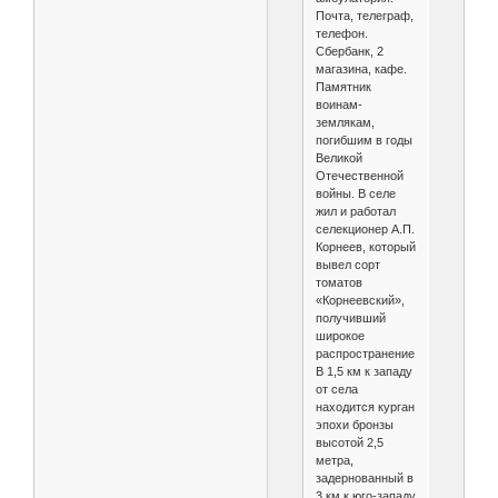
Почта, телеграф,
телефон.
Сбербанк, 2
магазина, кафе.
Памятник
воинам-
землякам,
погибшим в годы
Великой
Отечественной
войны. В селе
жил и работал
селекционер А.П.
Корнеев, который
вывел сорт
томатов
«Корнеевский»,
получивший
широкое
распространение.
В 1,5 км к западу
от села
находится курган
эпохи бронзы
высотой 2,5
метра,
задернованный в
3 км к юго-западу