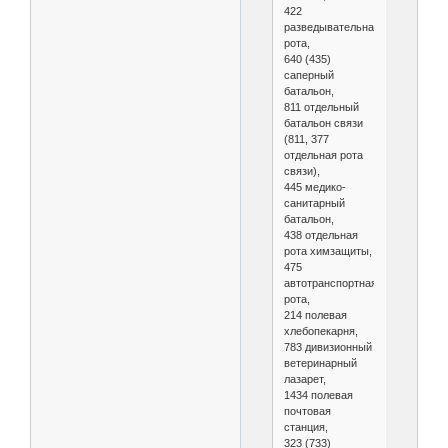
422
разведывательная
рота,
640 (435)
саперный
батальон,
811 отдельный
батальон связи
(811, 377
отдельная рота
связи),
445 медико-
санитарный
батальон,
438 отдельная
рота химзащиты,
475
автотранспортная
рота,
214 полевая
хлебопекарня,
783 дивизионный
ветеринарный
лазарет,
1434 полевая
почтовая
станция,
323 (733)