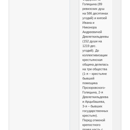
Голицына (89
ревизских душ
на 586 десятинах
угодий) и князей
Ивана и
Никонора
Андреевичей
Девлеткильдеевых
(152 души на
1219 дес.
угодий). До
коллективизации
крестьянская
община делилась
на три общества
(1-я – крестьяне
бывшей
помещика
Прозоровского-
Голицына, 2-я
Девлеткильдеева
и Арцыбашева,
3-я – бывших
государственных
крестьян).
Перед отменой
крепостного
права часть с.