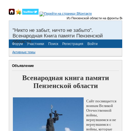
Из Пензенской области на фронты Великой Оте
"Никто не забыт, ничто не забыто".
Всенародная Книга памяти Пензенской
области.
Форум
Участники
Поиск
Регистрация
Войти
Активные темы
Объявление
Всенародная книга памяти
Пензенской области
Сайт посвящается
воинам Великой
Отечественной
войны,
вернувшимся и не
вернувшимся с
войны, которые