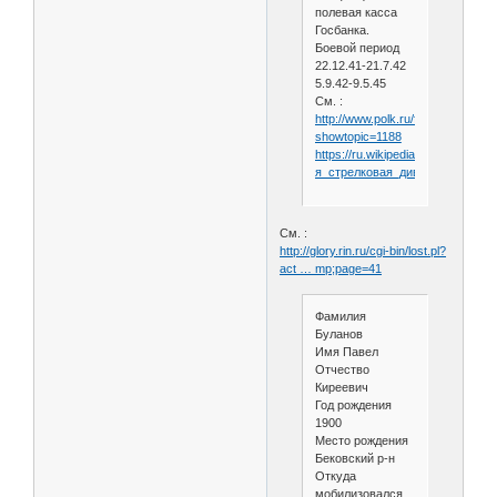
полевая касса
Госбанка.
Боевой период
22.12.41-21.7.42
5.9.42-9.5.45
См. :
http://www.polk.ru/forum/index.ph
showtopic=1188
https://ru.wikipedia.org/wiki/357-
я_стрелковая_дивизия
См. :
http://glory.rin.ru/cgi-bin/lost.pl?
act … mp;page=41
Фамилия
Буланов
Имя Павел
Отчество
Киреевич
Год рождения
1900
Место рождения
Бековский р-н
Откуда
мобилизовался