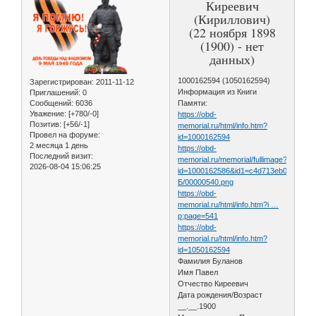
Киреевич
(Кириллович)
(22 ноября 1898
(1900) - нет
данных)
1000162594 (1050162594)
Зарегистрирован
: 2011-11-12
Информация из Книги
Приглашений:
0
Сообщений:
6036
Памяти:
Уважение:
[+780/-0]
https://obd-
Позитив:
[+56/-1]
memorial.ru/html/info.htm?
Провел на форуме:
id=1000162594
2 месяца 1 день
https://obd-
Последний визит:
memorial.ru/memorial/fullimage?
2026-08-04 15:06:25
id=1000162586&id1=c4d713eb096231
Б/00000540.png
https://obd-
memorial.ru/html/info.htm?i …
p;page=541
https://obd-
memorial.ru/html/info.htm?
id=1050162594
Фамилия Буланов
Имя Павел
Отчество Киреевич
Дата рождения/Возраст
__.__.1900