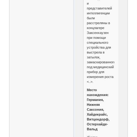
и
представителей
интеллигенции
были
расстреляны в
концлагере
Заксенхаузен
при помощи
специального
устройства для
выстрела в
затылок,
замаскированного
под медицинский
прибор для
измерения роста
<..>.
Место
нахождения:
Германия,
Нижняя
Саксония,
Хайдекрайс,
Витцендорф,
Остерхайде-
Вальд