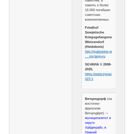
памятник, в
память о более
16.000 погибших
советских
военнопленных.
Friedhof
Sowjetische
Kriegsgefangene,
Wietzendorf
(Heidekreis)
http://grabsteine.genealogy.net/t
… mp;lang=ru
SGVAVIA © 2008-
2025.
https://www.sgvavia.ru/forum/820
423-1
Витцендорф
(на
восточно-
фризском:
Витцендёрп) —
муниципалитет в
округе
Хайдекрайз, в
Нижней