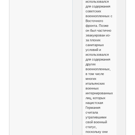
использовался
для содержания
советских
военнопленных с
Восточного
фронта. Позже
он был частично
эвакуирован из-
за плохих
санитарных
условий и
использовался
для содержания
других
военнопленных,
в том числе
многих
итальянских
военных
интернированных
лиц, которых
нацистская
Германия
считала
утратившими
свой военный
статус,
поскольку они