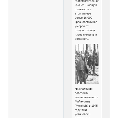
"вспомогательном
жилье". В общей
сложности в
этом лагере
более 16.000
красноармейцев
умерло от
голода, холода,
издевательств и
болезней...
На кладбище
советских
военнопленных в
Майнхольц
(Meinholz) в 1945
году был
установлен