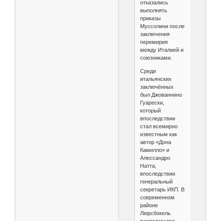
отказались
выполнять
приказы
Муссолини после
заключения
перемирия
между Италией и
союзниками.
Среди
итальянских
заключённых
был Джованнино
Гуарески,
который
впоследствии
стал всемирно
известным как
автор «Дона
Камилло» и
Алессандро
Натта,
впоследствии
генеральный
секретарь ИКП. В
современном
районе
Люрсбокель
располагался