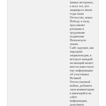
живых ветеранах,
о всех тех, кто
защищал в лихие
годы наше
Отечество, ковал
Победу в тылу,
прославлял
ратными и
трудовыми
подвигами
Пензенскую
землю.
Сайт задуман, как
народная
энциклопедия, в
которую каждый
желающий может
внести известную
ему информацию
об участниках
Великой
Отечественной
войны, добавить
свои комментарии
к имеющейся на
сайте
информации,
дополнить