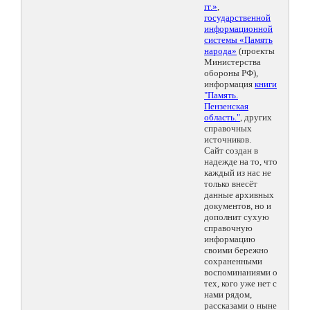
гг.»
,
государственной
информационной
системы «Память
народа»
(проекты
Министерства
обороны РФ),
информация
книги
"Память.
Пензенская
область."
, других
справочных
источников.
Сайт создан в
надежде на то, что
каждый из нас не
только внесёт
данные архивных
документов, но и
дополнит сухую
справочную
информацию
своими бережно
сохраненными
воспоминаниями о
тех, кого уже нет с
нами рядом,
рассказами о ныне