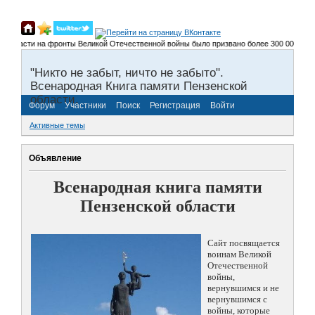
асти на фронты Великой Отечественной войны было призвано более 300 000 человек, н
"Никто не забыт, ничто не забыто".
Всенародная Книга памяти Пензенской
области.
Форум
Участники
Поиск
Регистрация
Войти
Активные темы
Объявление
Всенародная книга памяти
Пензенской области
Сайт посвящается
воинам Великой
Отечественной
войны,
вернувшимся и не
вернувшимся с
войны, которые