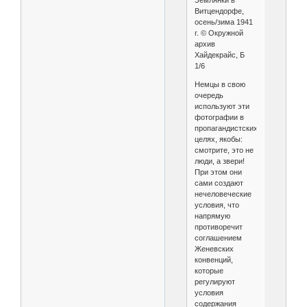
Землянки в
Витцендорфе,
осень/зима 1941
г. © Окружной
архив
Хайдекрайс, Б
1/6
Немцы в свою
очередь
используют эти
фотографии в
пропагандистских
целях, якобы:
смотрите, это не
люди, а звери!
При этом они
сами создают
нечеловеческие
условия, что
напрямую
противоречит
соглашением
Женевских
конвенций,
которые
регулируют
условия
содержания