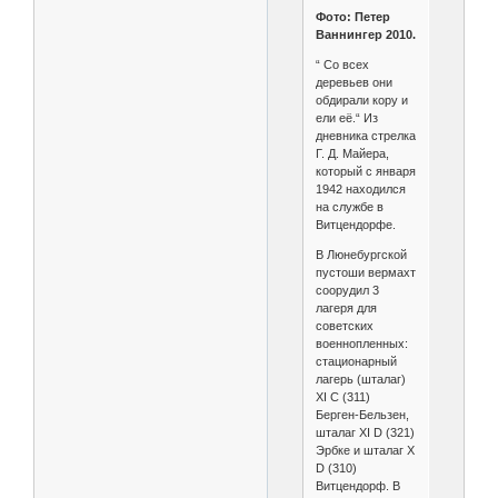
Фото: Петер
Ваннингер 2010.
“ Со всех
деревьев они
обдирали кору и
ели её.“ Из
дневника стрелка
Г. Д. Майера,
который с января
1942 находился
на службе в
Витцендорфе.
В Люнебургской
пустоши вермахт
соорудил 3
лагеря для
советских
военнопленных:
стационарный
лагерь (шталаг)
XI C (311)
Берген-Бельзен,
шталаг XI D (321)
Эрбке и шталаг X
D (310)
Витцендорф. В