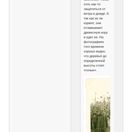
хоть как-то
защититься от
ветра и дождя. А
так как их не
кормят, они
отламывают
древесную кору
и едят ее. На
фотографиях
того времени
хорошо видно,
что деревья до
определенной
высоты стоят
«голые».