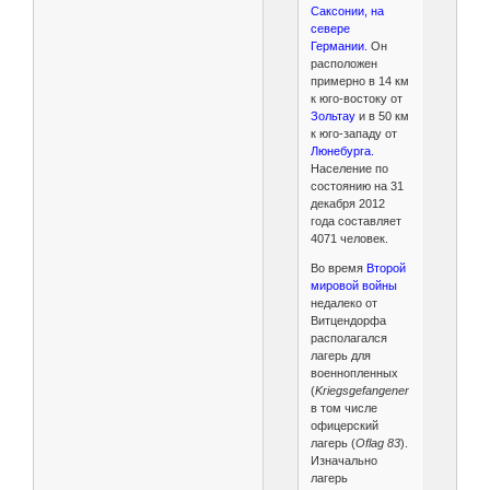
Саксонии, на
севере
Германии.
Он
расположен
примерно в 14 км
к юго-востоку от
Зольтау
и в 50 км
к юго-западу от
Люнебурга.
Население по
состоянию на 31
декабря 2012
года составляет
4071 человек.
Во время
Второй
мировой войны
недалеко от
Витцендорфа
располагался
лагерь для
военнопленных
(
Kriegsgefangenenlager
),
в том числе
офицерский
лагерь (
Oflag 83
).
Изначально
лагерь