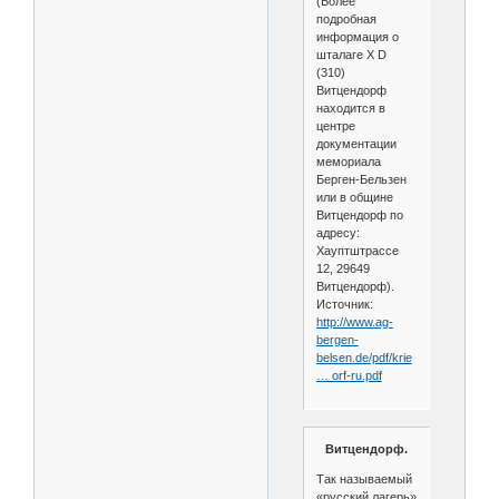
(Более
подробная
информация о
шталаге X D
(310)
Витцендорф
находится в
центре
документации
мемориала
Берген-Бельзен
или в общине
Витцендорф по
адресу:
Хауптштрассе
12, 29649
Витцендорф).
Источник:
http://www.ag-
bergen-
belsen.de/pdf/krie
… orf-ru.pdf
Витцендорф.
Так называемый
«русский лагерь»