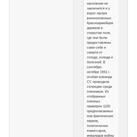
населения не
закончился и у
ворот лагеря
военнопленных.
Красноармейцев
держали в
открытом поле,
где они были
предоставлены
сами себе и
смерти от
голода, холода и
болезней. В
сентябре-
октябре 1941 г.
особая команда
СС проводила
селекцию среди
пленников. Из
отобранных
пленных
примерно 1100
предполагаемых
или фактических
евреев,
политических
комиссаров,
инвалидов войны