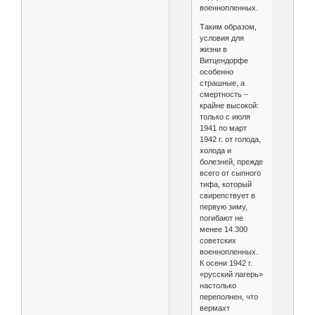
военнопленных.
Таким образом,
условия для
жизни в
Витцендорфе
особенно
страшные, а
смертность –
крайне высокой:
только с июля
1941 по март
1942 г. от голода,
холода и
болезней, прежде
всего от сыпного
тифа, который
свирепствует в
первую зиму,
погибают не
менее 14.300
советских
военнопленных.
К осени 1942 г.
«русский лагерь»
настолько
переполнен, что
вермахт