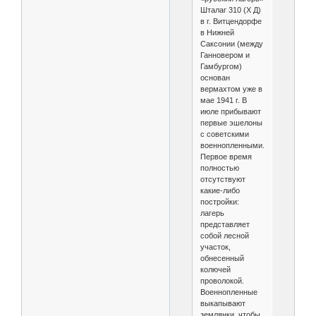
Шталаг 310 (Х Д)
в г. Витцендорфе
в Нижней
Саксонии (между
Ганновером и
Гамбургом)
основан
вермахтом уже в
мае 1941 г. В
июле прибывают
первые эшелоны
с советскими
военнопленными.
Первое время
полностью
отсутствуют
какие-либо
постройки:
лагерь
представляет
собой лесной
участок,
обнесенный
колючей
проволокой.
Военнопленные
выкапывают
землянки, чтобы