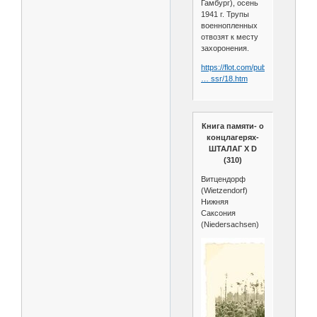
Гамбург), осень
1941 г. Трупы
военнопленных
отвозят к месту
захоронения.
https://flot.com/publications/book
… ssr/18.htm
Книга памяти- о
концлагерях-
ШТАЛАГ X D
(310)
Витцендорф
(Wietzendorf)
Нижняя
Саксония
(Niedersachsen)