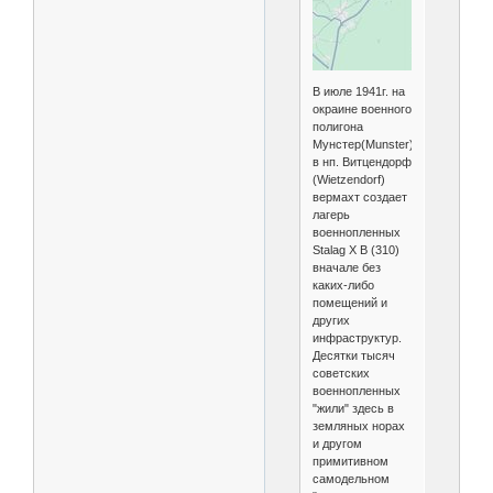
В июле 1941г. на
окраине военного
полигона
Мунстер(Munster)
в нп. Витцендорф
(Wietzendorf)
вермахт создает
лагерь
военнопленных
Stalag X B (310)
вначале без
каких-либо
помещений и
других
инфраструктур.
Десятки тысяч
советских
военнопленных
"жили" здесь в
земляных норах
и другом
примитивном
самодельном