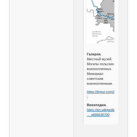
Галерея.
Местный музей.
Могилы польских
военнопленных.
Мемориал
советским
военнопленным.
https://imgur.com/AZKKGMT
;
Википедия.
https://en.wikipedia.org/wiki/Wiet
… q686636700