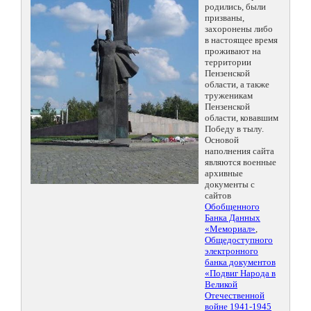
родились, были
призваны,
захоронены либо
в настоящее время
проживают на
территории
Пензенской
области, а также
труженикам
Пензенской
области, ковавшим
Победу в тылу.
Основой
наполнения сайта
являются военные
архивные
документы с
сайтов
Обобщенного
Банка Данных
«Мемориал»
,
Общедоступного
электронного
банка документов
«Подвиг Народа в
Великой
Отечественной
войне 1941-1945