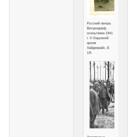
Русский лагерь
Витцендорф,
осень/зима 1941
г. © Окружной
архив
Хайдекрайс, Б
1/5