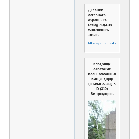
Дневник
лагерного
охранника.
Stalag XD(310)
Wietzendorf.
1942 г.
https://picturehistory.livejournal
Кладбище
советских
военнопленных
Витцендорф
(шталаг Stalag X
D (310)
Витцендорф.