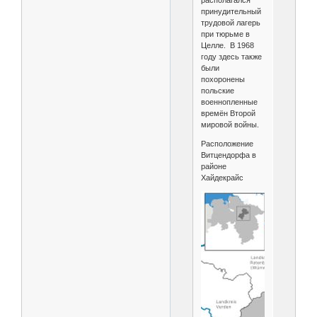
принудительный
трудовой лагерь
при тюрьме в
Целле. В 1968
году здесь также
были
похоронены
польские
военнопленные
времён Второй
мировой войны.
Расположение
Витцендорфа в
районе
Хайдекрайс