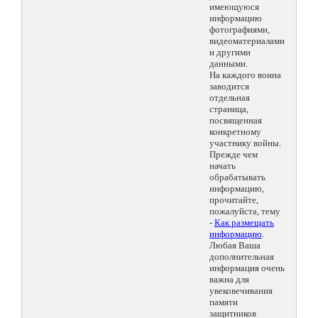
имеющуюся
информацию
фотографиями,
видеоматериалами
и другими
данными.
На каждого воина
заводится
отдельная
страница,
посвященная
конкретному
участнику войны.
Прежде чем
начать
обрабатывать
информацию,
прочитайте,
пожалуйста, тему
-
Как размещать
информацию
.
Любая Ваша
дополнительная
информация очень
важна для
увековечивания
памяти
защитников