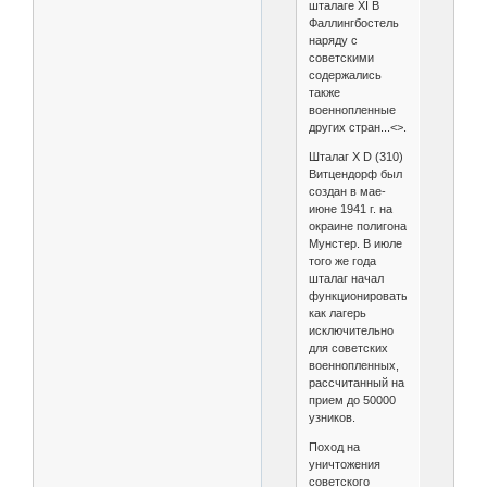
шталаге XI B
Фаллингбостель
наряду с
советскими
содержались
также
военнопленные
других стран...<>.
Шталаг X D (310)
Витцендорф был
создан в мае-
июне 1941 г. на
окраине полигона
Мунстер. В июле
того же года
шталаг начал
функционировать
как лагерь
исключительно
для советских
военнопленных,
рассчитанный на
прием до 50000
узников.
Поход на
уничтожения
советского