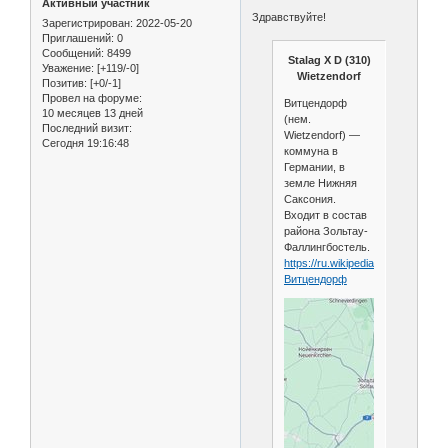
Активный участник
Здравствуйте!
Зарегистрирован
: 2022-05-20
Приглашений:
0
Сообщений:
8499
Stalag X D (310)
Уважение:
[+119/-0]
Wietzendorf
Позитив:
[+0/-1]
Провел на форуме:
Витцендорф
10 месяцев 13 дней
(нем.
Последний визит:
Wietzendorf) —
Сегодня 19:16:48
коммуна в
Германии, в
земле Нижняя
Саксония.
Входит в состав
района Зольтау-
Фаллингбостель.
https://ru.wikipedia.org/wiki/
Витцендорф