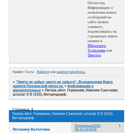
Отечества.
Информацию о
появлении новых
сообщений на
сайте можно
узнавать,
подписавшись на
страничках книги
памяти в
ВКонтакте
,
Телеграмм
или
Твиттер
.
Привет, Гость!
Войдите
или
зарегистрируйтесь
.
»
"Никто не забыт, ничто не забыто". Всенародная Книга
памяти Пензенской области.
»
Информация о
военнопленных
»
Лагерь в/пл. Германия, Нижняя Саксония,
шталаг X D (310), Витцендорф.
Страница:
1
Лагерь в/пл. Германия, Нижняя Саксония, шталаг X D (310),
Витцендорф.
Поделиться
2026-
1
Легошина Валентина
02-10 14:43:33