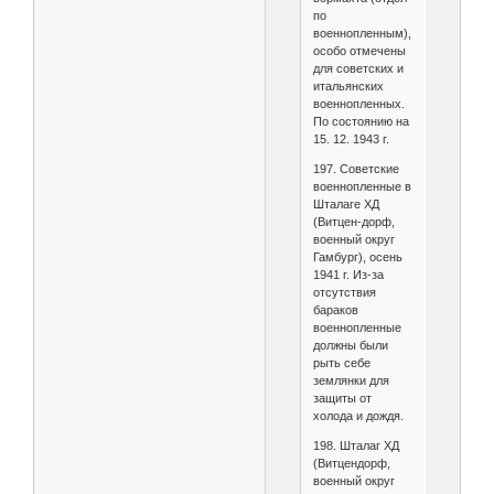
по
военнопленным),
особо отмечены
для советских и
итальянских
военнопленных.
По состоянию на
15. 12. 1943 г.
197. Советские
военнопленные в
Шталаге ХД
(Витцен-дорф,
военный округ
Гамбург), осень
1941 г. Из-за
отсутствия
бараков
военнопленные
должны были
рыть себе
землянки для
защиты от
холода и дождя.
198. Шталаг ХД
(Витцендорф,
военный округ