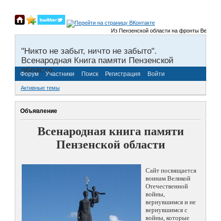
Из Пензенской области на фронты Великой От
"Никто не забыт, ничто не забыто".
Всенародная Книга памяти Пензенской
области.
Форум
Участники
Поиск
Регистрация
Войти
Активные темы
Объявление
Всенародная книга памяти
Пензенской области
Сайт посвящается
воинам Великой
Отечественной
войны,
вернувшимся и не
вернувшимся с
войны, которые