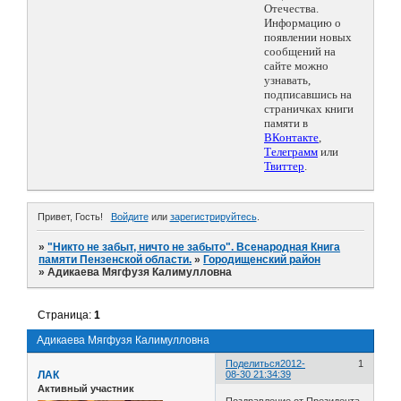
Отечества.
Информацию о
появлении новых
сообщений на
сайте можно
узнавать,
подписавшись на
страничках книги
памяти в
ВКонтакте
,
Телеграмм
или
Твиттер
.
Привет, Гость!
Войдите
или
зарегистрируйтесь
.
»
"Никто не забыт, ничто не забыто". Всенародная Книга
памяти Пензенской области.
»
Городищенский район
»
Адикаева Мягфузя Калимулловна
Страница:
1
Адикаева Мягфузя Калимулловна
Поделиться
2012-
1
ЛАК
08-30 21:34:39
Активный участник
Поздравление от Президента