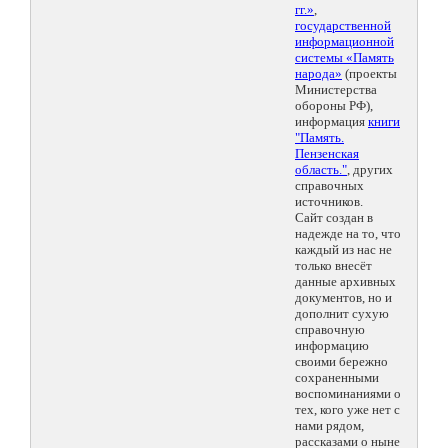
гг.»
,
государственной
информационной
системы «Память
народа»
(проекты
Министерства
обороны РФ),
информация
книги
"Память.
Пензенская
область."
, других
справочных
источников.
Сайт создан в
надежде на то, что
каждый из нас не
только внесёт
данные архивных
документов, но и
дополнит сухую
справочную
информацию
своими бережно
сохраненными
воспоминаниями о
тех, кого уже нет с
нами рядом,
рассказами о ныне