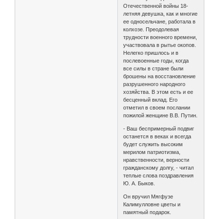
Отечественной войны 18-
летняя девушка, как и многие
ее односельчане, работала в
колхозе. Преодолевая
трудности военного времени,
участвовала в рытье окопов.
Нелегко пришлось и в
послевоенные годы, когда
все силы в стране были
брошены на восстановление
разрушенного народного
хозяйства. В этом есть и ее
бесценный вклад. Его
отметил в своем послании
пожилой женщине В.В. Путин.
- Ваш беспримерный подвиг
останется в веках и всегда
будет служить высоким
мерилом патриотизма,
нравственности, верности
гражданскому долгу, - читал
теплые слова поздравления
Ю. А. Быков.
Он вручил Мягфузе
Калимулловне цветы и
памятный подарок.