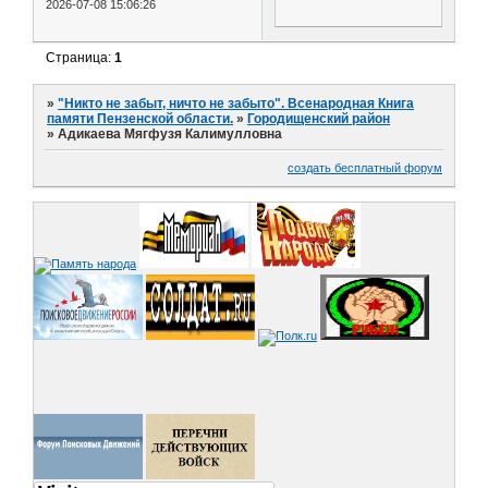
2026-07-08 15:06:26
Страница:
1
»
"Никто не забыт, ничто не забыто". Всенародная Книга
памяти Пензенской области.
»
Городищенский район
»
Адикаева Мягфузя Калимулловна
создать бесплатный форум