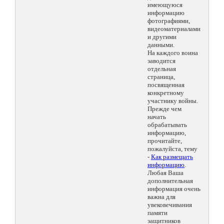
имеющуюся
информацию
фотографиями,
видеоматериалами
и другими
данными.
На каждого воина
заводится
отдельная
страница,
посвященная
конкретному
участнику войны.
Прежде чем
начать
обрабатывать
информацию,
прочитайте,
пожалуйста, тему
-
Как размещать
информацию
.
Любая Ваша
дополнительная
информация очень
важна для
увековечивания
памяти
защитников