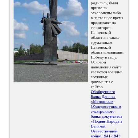
родились, были
призваны,
захоронены либо
в настоящее время
проживают на
территории
Пензенской
области, а также
труженикам
Пензенской
области, ковавшим
Победу в тылу.
Основой
наполнения сайта
являются военные
архивные
документы с
сайтов
Обобщенного
Банка Данных
«Мемориал»
,
Общедоступного
электронного
банка документов
«Подвиг Народа в
Великой
Отечественной
войне 1941-1945