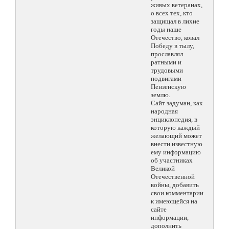
живых ветеранах,
о всех тех, кто
защищал в лихие
годы наше
Отечество, ковал
Победу в тылу,
прославлял
ратными и
трудовыми
подвигами
Пензенскую
землю.
Сайт задуман, как
народная
энциклопедия, в
которую каждый
желающий может
внести известную
ему информацию
об участниках
Великой
Отечественной
войны, добавить
свои комментарии
к имеющейся на
сайте
информации,
дополнить