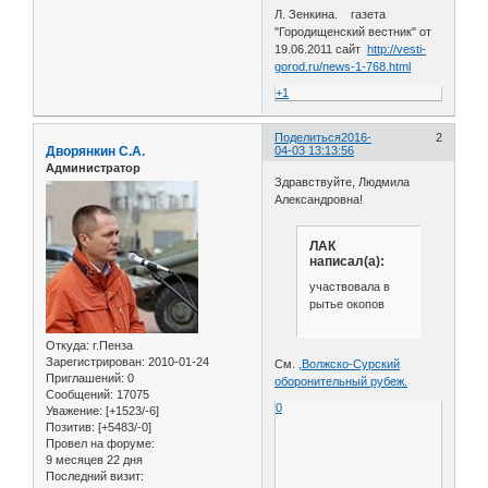
Л. Зенкина. газета
"Городищенский вестник" от
19.06.2011 сайт
http://vesti-
gorod.ru/news-1-768.html
+1
Поделиться
2016-
2
Дворянкин С.А.
04-03 13:13:56
Администратор
Здравствуйте, Людмила
Александровна!
ЛАК
написал(а):
участвовала в
рытье окопов
Откуда:
г.Пенза
Зарегистрирован
: 2010-01-24
См.
,Волжско-Сурский
Приглашений:
0
оборонительный рубеж.
Сообщений:
17075
0
Уважение:
[+1523/-6]
Позитив:
[+5483/-0]
Провел на форуме:
9 месяцев 22 дня
Последний визит: