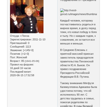
Каждый человек, которому
посчастливилось родиться в
мирное время, в долгу перед
теми, кто ковал победу в боях
Откуда:
г.Пенза
и тылу. Но с каждым годом, к
Зарегистрирован
: 2011-11-10
сожалению, их остается все
Приглашений:
0
меньше и меньше.
Сообщений:
1113
В Среднюю Елюзань с
Уважение:
[+145/-0]
Позитив:
[+1/-0]
приятной миссией приехал
Пол:
Женский
заместитель председателя
Возраст:
85
[1941-05-06]
правительства Пензенской
Провел на форуме:
области Ю.А. Быков. Он
16 дней 16 часов
привез поздравление
Последний визит:
Президента Российской
2020-06-15 17:52:58
Федерации В.В. Путина.
Такому вниманию Мягфузя
Калимулловна Адикаева была
удостоена потому, что ей
исполнилось 90 лет. С
детства трудилась в семье,
помогая родителям по
хозяйству. В годы Великой