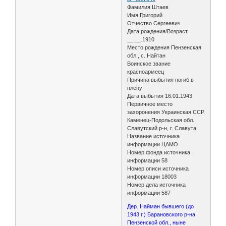
Фамилия Штаев
Имя Григорий
Отчество Сергеевич
Дата рождения/Возраст
__.__.1910
Место рождения Пензенская
обл., с. Найтан
Воинское звание
красноармеец
Причина выбытия погиб в
плену
Дата выбытия 16.01.1943
Первичное место
захоронения Украинская ССР,
Каменец-Подольская обл.,
Славутский р-н, г. Славута
Название источника
информации ЦАМО
Номер фонда источника
информации 58
Номер описи источника
информации 18003
Номер дела источника
информации 587
Дер. Найман бывшего (до
1943 г.) Барановского р-на
Пензенской обл., ныне