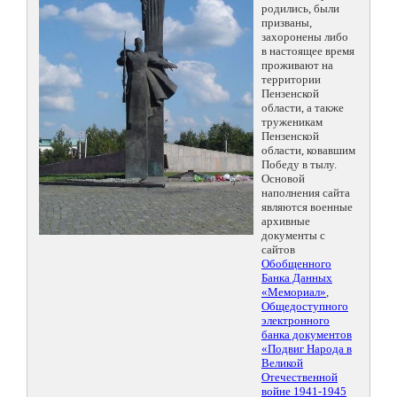
родились, были
призваны,
захоронены либо
в настоящее время
проживают на
территории
Пензенской
области, а также
труженикам
Пензенской
области, ковавшим
Победу в тылу.
Основой
наполнения сайта
являются военные
архивные
документы с
сайтов
Обобщенного
Банка Данных
«Мемориал»
,
Общедоступного
электронного
банка документов
«Подвиг Народа в
Великой
Отечественной
войне 1941-1945