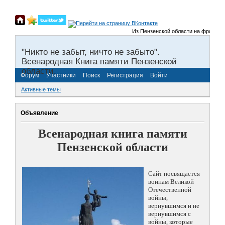
Из Пензенской области на фронты Вел
"Никто не забыт, ничто не забыто".
Всенародная Книга памяти Пензенской
области.
Форум
Участники
Поиск
Регистрация
Войти
Активные темы
Объявление
Всенародная книга памяти
Пензенской области
Сайт посвящается
воинам Великой
Отечественной
войны,
вернувшимся и не
вернувшимся с
войны, которые