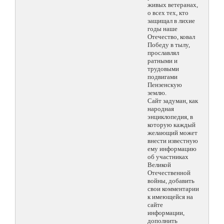
живых ветеранах,
о всех тех, кто
защищал в лихие
годы наше
Отечество, ковал
Победу в тылу,
прославлял
ратными и
трудовыми
подвигами
Пензенскую
землю.
Сайт задуман, как
народная
энциклопедия, в
которую каждый
желающий может
внести известную
ему информацию
об участниках
Великой
Отечественной
войны, добавить
свои комментарии
к имеющейся на
сайте
информации,
дополнить