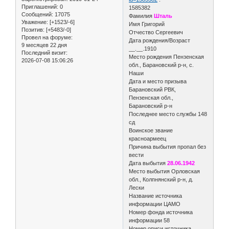
Приглашений:
0
1585382
Сообщений:
17075
Фамилия
Шталь
Уважение:
[+1523/-6]
Имя Григорий
Позитив:
[+5483/-0]
Отчество Сергеевич
Провел на форуме:
Дата рождения/Возраст
9 месяцев 22 дня
__.__.1910
Последний визит:
Место рождения Пензенская
2026-07-08 15:06:26
обл., Барановский р-н, с.
Наши
Дата и место призыва
Барановский РВК,
Пензенская обл.,
Барановский р-н
Последнее место службы 148
сд
Воинское звание
красноармеец
Причина выбытия пропал без
вести
Дата выбытия
28.06.1942
Место выбытия Орловская
обл., Колпнянский р-н, д.
Лески
Название источника
информации ЦАМО
Номер фонда источника
информации 58
Номер описи источника