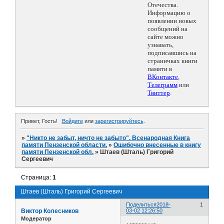
Отечества.
Информацию о
появлении новых
сообщений на
сайте можно
узнавать,
подписавшись на
страничках книги
памяти в
ВКонтакте
,
Телеграмм
или
Твиттер
.
Привет, Гость!
Войдите
или
зарегистрируйтесь
.
»
"Никто не забыт, ничто не забыто". Всенародная Книга
памяти Пензенской области.
»
Ошибочно внесенные в книгу
памяти Пензенской обл.
»
Штаев (Шталь) Григорий
Сергеевич
Страница:
1
Штаев (Шталь) Григорий Сергеевич
Поделиться
2018-
1
Виктор Колесников
03-02 12:26:50
Модератор