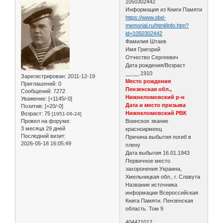
1050302442
Информация из Книги Памяти
https://www.obd-
memorial.ru/html/info.htm?
id=1050302442
Фамилия Штаев
Имя Григорий
Отчество Сергеевич
Дата рождения/Возраст
__.__.1910
Зарегистрирован
: 2011-12-19
Место рождения
Приглашений:
0
Пензенская обл.,
Сообщений:
7272
Нижнеломовский р-н
Уважение:
[+1145/-0]
Дата и место призыва
Позитив:
[+20/-0]
Нижнеломовский РВК
Возраст:
75
[1951-06-24]
Провел на форуме:
Воинское звание
3 месяца 29 дней
красноармеец
Последний визит:
Причина выбытия погиб в
2026-05-18 16:05:49
плену
Дата выбытия 16.01.1943
Первичное место
захоронения Украина,
Хмельницкая обл., г. Славута
Название источника
информации Всероссийская
Книга Памяти. Пензенская
область. Том 9
404421012