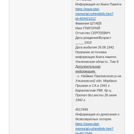
Информация из Книги Памяти
https://www.obd-
memorial.ru/html/info.htm?
id=404421012
Фамилия ШТАЕВ
Имя ГРИГОРИЙ
Отчество СЕРГЕЕВИЧ
Дата рождения/Возраст
__.__.1910
Дата выбытия 26.06.1942
Название источника
информации Книга памяти.
Ульяновская область. Том 8
Дополнительная
информация:
- с. Найман Павловского р-на
Ульяновской обл. Мордвин.
Призван в СА в 1941 г
Барановским РВК. Кр-ц.
Пропал без вести 26 июня
1942 г.
4517849
Информация из донесения о
безвозвратных потерях
https://www.obd-
memorial.ru/html/info.htm?
id=4517849