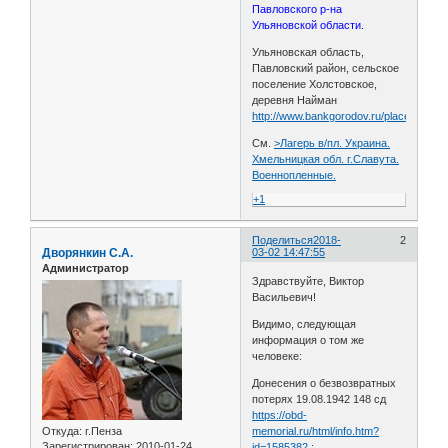
Павловского р-на
Ульяновской области.
Ульяновская область,
Павловский район, сельское
поселение Холстовское,
деревня Найман
http://www.bankgorodov.ru/place/naima
См.
>Лагерь в/пл. Украина.
Хмельницкая обл. г.Славута.
Военнопленные.
+1
Поделиться
2018-
2
Дворянкин С.А.
03-02 14:47:55
Администратор
Здравствуйте, Виктор
Васильевич!
Видимо, следующая
информация о том же
человеке:
Донесения о безвозвратных
потерях 19.08.1942 148 сд
https://obd-
Откуда:
г.Пенза
memorial.ru/html/info.htm?
Зарегистрирован
: 2010-01-24
id=1585382
: