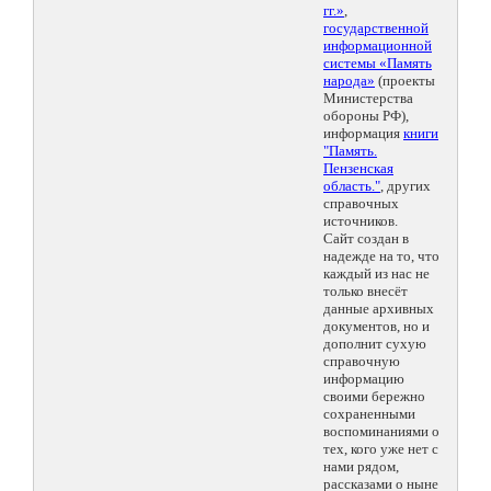
гг.»
,
государственной
информационной
системы «Память
народа»
(проекты
Министерства
обороны РФ),
информация
книги
"Память.
Пензенская
область."
, других
справочных
источников.
Сайт создан в
надежде на то, что
каждый из нас не
только внесёт
данные архивных
документов, но и
дополнит сухую
справочную
информацию
своими бережно
сохраненными
воспоминаниями о
тех, кого уже нет с
нами рядом,
рассказами о ныне