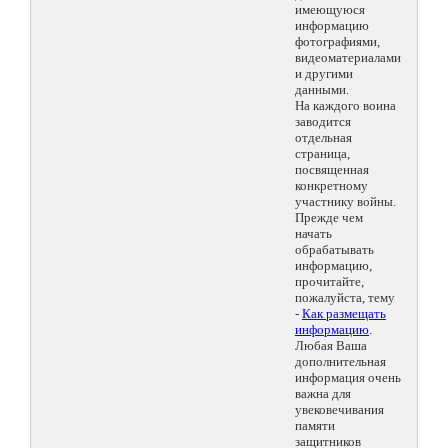
имеющуюся
информацию
фотографиями,
видеоматериалами
и другими
данными.
На каждого воина
заводится
отдельная
страница,
посвященная
конкретному
участнику войны.
Прежде чем
начать
обрабатывать
информацию,
прочитайте,
пожалуйста, тему
-
Как размещать
информацию
.
Любая Ваша
дополнительная
информация очень
важна для
увековечивания
памяти
защитников