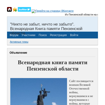
Из Пензенской области на фронты 
"Никто не забыт, ничто не забыто".
Всенародная Книга памяти Пензенской
области.
Форум
Участники
Поиск
Регистрация
Войти
Активные темы
Объявление
Всенародная книга памяти
Пензенской области
Сайт посвящается
воинам Великой
Отечественной
войны,
вернувшимся и не
вернувшимся с
войны, которые