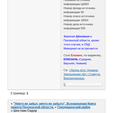
информации ЦАМО
Номер фонда источника
информации 58
Номер описи источника
информации 18003
Номер дела источника
информации 590
Фамилия
Шосткин
в
Пензенской области, кроме
этого случая, в ОБД
Мемориал не встречается.
Село
Елазани
, по-видимому,
ЕЛЮЗАНЬ
(Средняя,
Верхняя, Нижняя)
См.
>Лагерь в/пл. Украина.
Хмельницкая обл. г.Славута.
Военнопленные.
0
Страница:
1
»
"Никто не забыт, ничто не забыто". Всенародная Книга
памяти Пензенской области.
»
Городищенский район
»
Шосткин Сидор