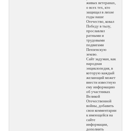
живых ветеранах,
о всех тех, кто
защищал в лихие
годы наше
Отечество, ковал
Победу в тылу,
прославлял
ратными и
трудовыми
подвигами
Пензенскую
землю.
Сайт задуман, как
народная
энциклопедия, в
которую каждый
желающий может
внести известную
ему информацию
об участниках
Великой
Отечественной
войны, добавить
свои комментарии
к имеющейся на
сайте
информации,
дополнить