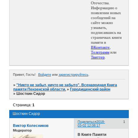
Отечества.
Информацию о
появлении новых
сообщений на
сайте можно
узнавать,
подписавшись на
страничках книги
памяти в
ВКонтакте
,
Телеграмм
или
Твиттер
.
Привет, Гость!
Войдите
или
зарегистрируйтесь
.
»
"Никто не забыт, ничто не забыто". Всенародная Книга
памяти Пензенской области.
»
Городищенский район
»
Шосткин Сидор
Страница:
1
Шосткин Сидор
Поделиться
2018-
1
Виктор Колесников
03-02 12:08:17
Модератор
В Книге Памяти