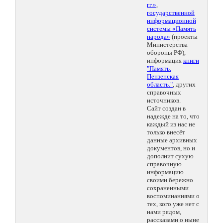
гг.»
,
государственной
информационной
системы «Память
народа»
(проекты
Министерства
обороны РФ),
информация
книги
"Память.
Пензенская
область."
, других
справочных
источников.
Сайт создан в
надежде на то, что
каждый из нас не
только внесёт
данные архивных
документов, но и
дополнит сухую
справочную
информацию
своими бережно
сохраненными
воспоминаниями о
тех, кого уже нет с
нами рядом,
рассказами о ныне