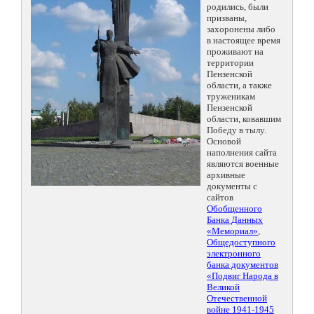
родились, были
призваны,
захоронены либо
в настоящее время
проживают на
территории
Пензенской
области, а также
труженикам
Пензенской
области, ковавшим
Победу в тылу.
Основой
наполнения сайта
являются военные
архивные
документы с
сайтов
Обобщенного
Банка Данных
«Мемориал»
,
Общедоступного
электронного
банка документов
«Подвиг Народа в
Великой
Отечественной
войне 1941-1945