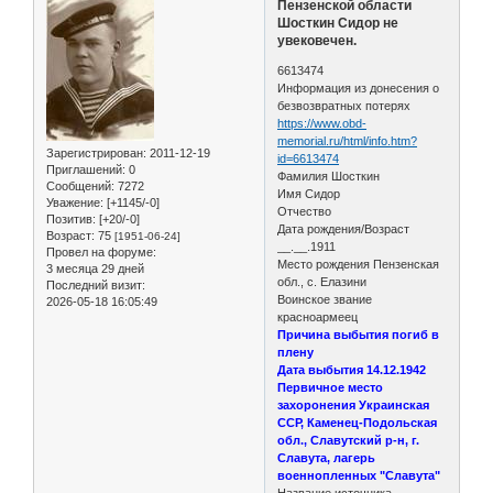
Пензенской области
Шосткин Сидор не
увековечен.
6613474
Информация из донесения о
безвозвратных потерях
https://www.obd-
memorial.ru/html/info.htm?
Зарегистрирован
: 2011-12-19
id=6613474
Приглашений:
0
Фамилия Шосткин
Сообщений:
7272
Имя Сидор
Уважение:
[+1145/-0]
Отчество
Позитив:
[+20/-0]
Дата рождения/Возраст
Возраст:
75
[1951-06-24]
__.__.1911
Провел на форуме:
Место рождения Пензенская
3 месяца 29 дней
обл., с. Елазини
Последний визит:
Воинское звание
2026-05-18 16:05:49
красноармеец
Причина выбытия погиб в
плену
Дата выбытия 14.12.1942
Первичное место
захоронения Украинская
ССР, Каменец-Подольская
обл., Славутский р-н, г.
Славута, лагерь
военнопленных "Славута"
Название источника