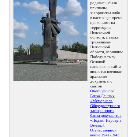
родились, были
призваны,
захоронены либо
в настоящее время
проживают на
территории
Пензенской
области, а также
труженикам
Пензенской
области, ковавшим
Победу в тылу.
Основой
наполнения сайта
являются военные
архивные
документы с
сайтов
Обобщенного
Банка Данных
«Мемориал»
,
Общедоступного
электронного
банка документов
«Подвиг Народа в
Великой
Отечественной
войне 1941-1945