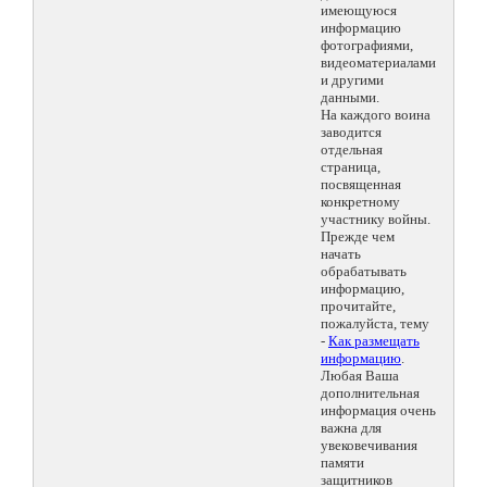
имеющуюся
информацию
фотографиями,
видеоматериалами
и другими
данными.
На каждого воина
заводится
отдельная
страница,
посвященная
конкретному
участнику войны.
Прежде чем
начать
обрабатывать
информацию,
прочитайте,
пожалуйста, тему
-
Как размещать
информацию
.
Любая Ваша
дополнительная
информация очень
важна для
увековечивания
памяти
защитников