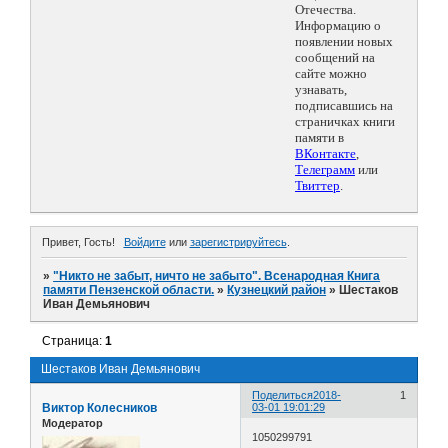
Отечества.
Информацию о
появлении новых
сообщений на
сайте можно
узнавать,
подписавшись на
страничках книги
памяти в
ВКонтакте
,
Телеграмм
или
Твиттер
.
Привет, Гость!
Войдите
или
зарегистрируйтесь
.
»
"Никто не забыт, ничто не забыто". Всенародная Книга
памяти Пензенской области.
»
Кузнецкий район
»
Шестаков
Иван Демьянович
Страница:
1
Шестаков Иван Демьянович
Поделиться
2018-
1
Виктор Колесников
03-01 19:01:29
Модератор
1050299791