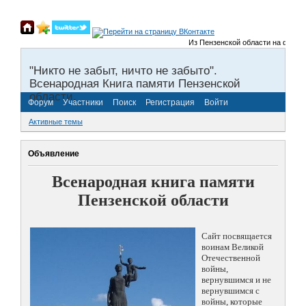
Из Пензенской области на фронты 
"Никто не забыт, ничто не забыто".
Всенародная Книга памяти Пензенской
области.
Форум
Участники
Поиск
Регистрация
Войти
Активные темы
Объявление
Всенародная книга памяти
Пензенской области
Сайт посвящается
воинам Великой
Отечественной
войны,
вернувшимся и не
вернувшимся с
войны, которые