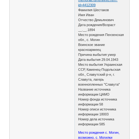
id=4412309
Фамилия Шестаков
Имя Иван
Отчество Демьянович
Дата рождения/Возраст
__.__.1894
Место рождения Пензенская
обл., с. Могин
Воинское звание
красноармеец
Причина выбытия умер
Дата выбытия 29.04.1943
Место выбытия Украинская
ССР, Каменец-Подольская
обл., Славутский р-н, г.
Славута, лагерь
военнопленных "Славута"
Название источника
информации ЦАМО
Номер фонда источника
информации 58
Номер описи источника
информации 18003
Номер дела источника
информации 585
Место рождения с. Могин,
возможно, с. Могилки