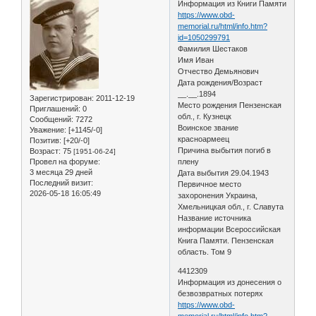
Информация из Книги Памяти
https://www.obd-
memorial.ru/html/info.htm?
id=1050299791
Фамилия Шестаков
Имя Иван
Отчество Демьянович
Дата рождения/Возраст
__.__.1894
Зарегистрирован
: 2011-12-19
Место рождения Пензенская
Приглашений:
0
обл., г. Кузнецк
Сообщений:
7272
Воинское звание
Уважение:
[+1145/-0]
красноармеец
Позитив:
[+20/-0]
Причина выбытия погиб в
Возраст:
75
[1951-06-24]
Провел на форуме:
плену
3 месяца 29 дней
Дата выбытия 29.04.1943
Последний визит:
Первичное место
2026-05-18 16:05:49
захоронения Украина,
Хмельницкая обл., г. Славута
Название источника
информации Всероссийская
Книга Памяти. Пензенская
область. Том 9
4412309
Информация из донесения о
безвозвратных потерях
https://www.obd-
memorial.ru/html/info.htm?