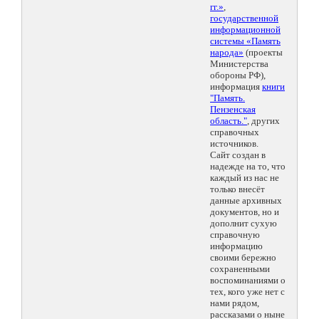
гг.»
,
государственной
информационной
системы «Память
народа»
(проекты
Министерства
обороны РФ),
информация
книги
"Память.
Пензенская
область."
, других
справочных
источников.
Сайт создан в
надежде на то, что
каждый из нас не
только внесёт
данные архивных
документов, но и
дополнит сухую
справочную
информацию
своими бережно
сохраненными
воспоминаниями о
тех, кого уже нет с
нами рядом,
рассказами о ныне