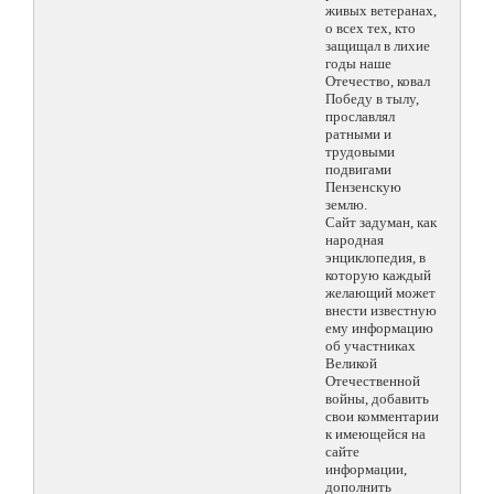
живых ветеранах,
о всех тех, кто
защищал в лихие
годы наше
Отечество, ковал
Победу в тылу,
прославлял
ратными и
трудовыми
подвигами
Пензенскую
землю.
Сайт задуман, как
народная
энциклопедия, в
которую каждый
желающий может
внести известную
ему информацию
об участниках
Великой
Отечественной
войны, добавить
свои комментарии
к имеющейся на
сайте
информации,
дополнить