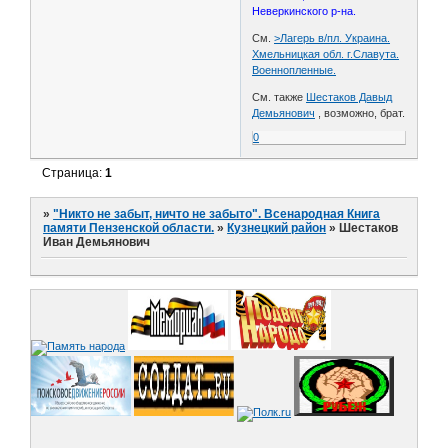
Неверкинского р-на.
См.
>Лагерь в/пл. Украина.
Хмельницкая обл. г.Славута.
Военнопленные.
См. также
Шестаков Давыд
Демьянович
, возможно, брат.
0
Страница:
1
»
"Никто не забыт, ничто не забыто". Всенародная Книга
памяти Пензенской области.
»
Кузнецкий район
»
Шестаков
Иван Демьянович