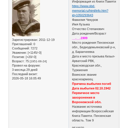
Информация из Книги Памяти
https://www.obd-
memorial.ru/html/info.htm?
id=1050293643
Фамилия Чекуров
Имя Кузьма
Отчество Степанович
Дата рождения/Возраст
__.__.1909
Зарегистрирован
: 2011-12-19
Место рождения Пензенская
Приглашений:
0
обл., Беднодемьяновский р-н,
Сообщений:
7272
д. Баранчеевка
Уважение:
[+1145/-0]
Дата и место призыва Кизыл-
Позитив:
[+20/-0]
Арватский РВК,
Возраст:
75
[1951-06-24]
Провел на форуме:
Красноводская обл.,
3 месяца 29 дней
Туркмения
Последний визит:
Воинское звание
2026-05-18 16:05:49
красноармеец
Причина выбытия погиб
Дата выбытия 02.10.1942
Первичное место
захоронения в
Воронежской обл.
Название источника
информации Всероссийская
Книга Памяти. Пензенская
область. Том 9
9510970