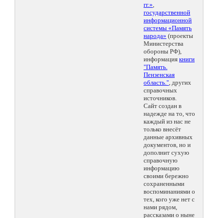
гг.»
,
государственной
информационной
системы «Память
народа»
(проекты
Министерства
обороны РФ),
информация
книги
"Память.
Пензенская
область."
, других
справочных
источников.
Сайт создан в
надежде на то, что
каждый из нас не
только внесёт
данные архивных
документов, но и
дополнит сухую
справочную
информацию
своими бережно
сохраненными
воспоминаниями о
тех, кого уже нет с
нами рядом,
рассказами о ныне