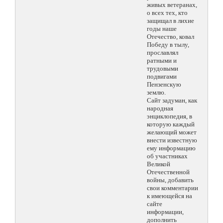
живых ветеранах,
о всех тех, кто
защищал в лихие
годы наше
Отечество, ковал
Победу в тылу,
прославлял
ратными и
трудовыми
подвигами
Пензенскую
землю.
Сайт задуман, как
народная
энциклопедия, в
которую каждый
желающий может
внести известную
ему информацию
об участниках
Великой
Отечественной
войны, добавить
свои комментарии
к имеющейся на
сайте
информации,
дополнить