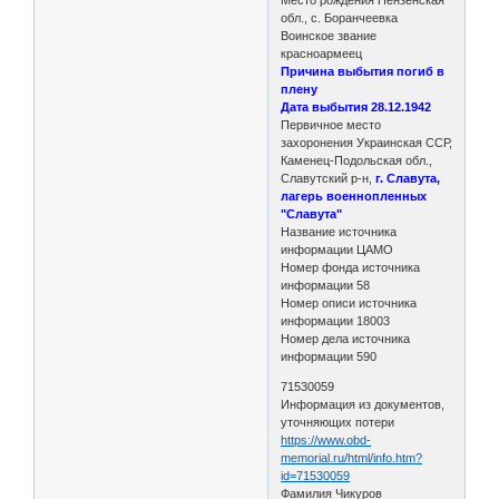
обл., с. Боранчеевка
Воинское звание
красноармеец
Причина выбытия погиб в
плену
Дата выбытия 28.12.1942
Первичное место
захоронения Украинская ССР,
Каменец-Подольская обл.,
Славутский р-н,
г. Славута,
лагерь военнопленных
"Славута"
Название источника
информации ЦАМО
Номер фонда источника
информации 58
Номер описи источника
информации 18003
Номер дела источника
информации 590
71530059
Информация из документов,
уточняющих потери
https://www.obd-
memorial.ru/html/info.htm?
id=71530059
Фамилия Чикуров