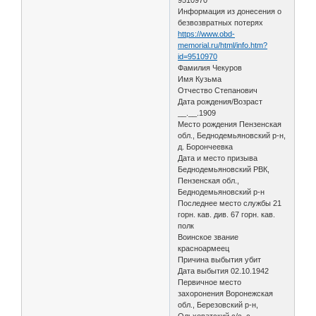
Информация из донесения о
безвозвратных потерях
https://www.obd-
memorial.ru/html/info.htm?
id=9510970
Фамилия Чекуров
Имя Кузьма
Отчество Степанович
Дата рождения/Возраст
__.__.1909
Место рождения Пензенская
обл., Беднодемьяновский р-н,
д. Борончеевка
Дата и место призыва
Беднодемьяновский РВК,
Пензенская обл.,
Беднодемьяновский р-н
Последнее место службы 21
горн. кав. див. 67 горн. кав.
полк
Воинское звание
красноармеец
Причина выбытия убит
Дата выбытия 02.10.1942
Первичное место
захоронения Воронежская
обл., Березовский р-н,
Ольховатский с/с, с.