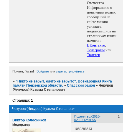
Отечества.
Информацию о
появлении новых
сообщений на
сайте можно
узнавать,
подписавшись на
страничках книги
памяти в
ВКонтакте
,
Телеграмм
или
Твиттер
.
Привет, Гость!
Войдите
или
зарегистрируйтесь
.
»
"Никто не забыт, ничто не забыто". Всенародная Книга
памяти Пензенской области.
»
Спасский район
»
Чекуров
(Чикуров) Кузьма Степанович
Страница:
1
Чекуров (Чикуров) Кузьма Степанович
Поделиться
2018-
1
Виктор Колесников
02-19 12:01:55
Модератор
1050293643