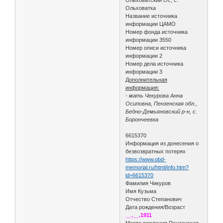
Ольховатка
Название источника
информации ЦАМО
Номер фонда источника
информации 3550
Номер описи источника
информации 2
Номер дела источника
информации 3
Дополнительная
информация:
- мать Чекурова Анна
Осиповна, Пензенская обл.,
Бедно-Демьяновский р-н, с.
Борончеевка
6615370
Информация из донесения о
безвозвратных потерях
https://www.obd-
memorial.ru/html/info.htm?
id=6615370
Фамилия Чикуров
Имя Кузьма
Отчество Степанович
Дата рождения/Возраст
__.__.1911
Место рождения Пензенская