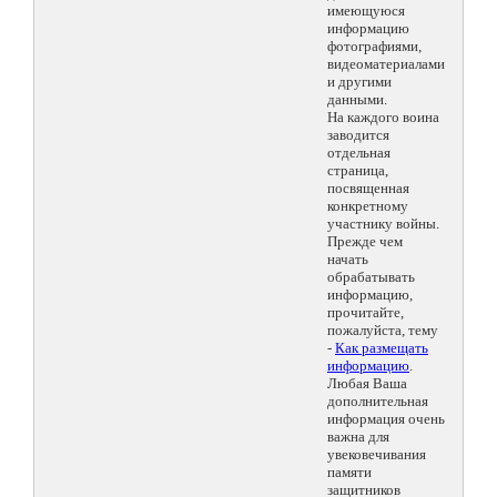
имеющуюся
информацию
фотографиями,
видеоматериалами
и другими
данными.
На каждого воина
заводится
отдельная
страница,
посвященная
конкретному
участнику войны.
Прежде чем
начать
обрабатывать
информацию,
прочитайте,
пожалуйста, тему
-
Как размещать
информацию
.
Любая Ваша
дополнительная
информация очень
важна для
увековечивания
памяти
защитников