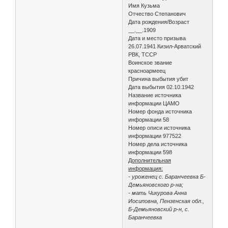
Имя Кузьма
Отчество Степанович
Дата рождения/Возраст
__.__.1909
Дата и место призыва
26.07.1941 Кизил-Арватский
РВК, ТССР
Воинское звание
красноармеец
Причина выбытия убит
Дата выбытия 02.10.1942
Название источника
информации ЦАМО
Номер фонда источника
информации 58
Номер описи источника
информации 977522
Номер дела источника
информации 598
Дополнительная
информация:
- уроженец с. Баранчеевка Б-
Демьяновского р-на;
- мать Чикурова Анна
Иосиповна, Пензенская обл.,
Б-Демьяновский р-н, с.
Баранчеевка