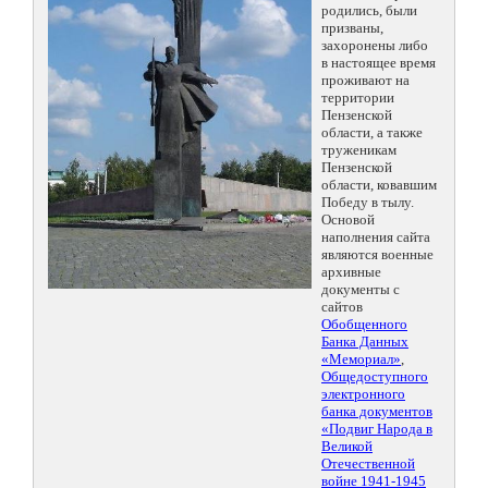
родились, были
призваны,
захоронены либо
в настоящее время
проживают на
территории
Пензенской
области, а также
труженикам
Пензенской
области, ковавшим
Победу в тылу.
Основой
наполнения сайта
являются военные
архивные
документы с
сайтов
Обобщенного
Банка Данных
«Мемориал»
,
Общедоступного
электронного
банка документов
«Подвиг Народа в
Великой
Отечественной
войне 1941-1945