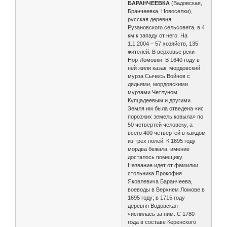
БАРАНЧЕЕВКА
(Вадовская,
Бранчеевка, Новоселки),
русская деревня
Рузановского сельсовета, в 4
км к западу от него. На
1.1.2004 – 57 хозяйств, 135
жителей. В верховье реки
Нор-Ломовки. В 1640 году в
ней жили казак, мордовский
мурза Сычесь Войнов с
дядьями, мордовскими
мурзами Четлуном
Купцадеевым и другими.
Земля им была отведена «ис
порозжих земель ковыла» по
50 четвертей человеку, а
всего 400 четвертей в каждом
из трех полей. К 1695 году
мордва бежала, имение
досталось помещику.
Название идет от фамилии
стольника Прокофия
Яковлевича Баранчеева,
воеводы в Верхнем Ломове в
1695 году; в 1715 году
деревня Водовская
числилась за ним. С 1780
года в составе Керенского