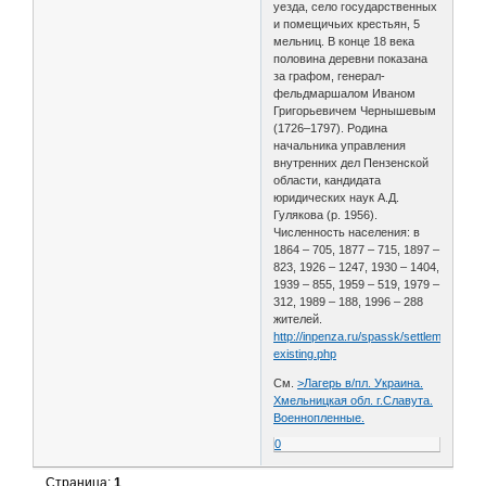
уезда, село государственных
и помещичьих крестьян, 5
мельниц. В конце 18 века
половина деревни показана
за графом, генерал-
фельдмаршалом Иваном
Григорьевичем Чернышевым
(1726–1797). Родина
начальника управления
внутренних дел Пензенской
области, кандидата
юридических наук А.Д.
Гулякова (р. 1956).
Численность населения: в
1864 – 705, 1877 – 715, 1897 –
823, 1926 – 1247, 1930 – 1404,
1939 – 855, 1959 – 519, 1979 –
312, 1989 – 188, 1996 – 288
жителей.
http://inpenza.ru/spassk/settlements-
existing.php
См.
>Лагерь в/пл. Украина.
Хмельницкая обл. г.Славута.
Военнопленные.
0
Страница:
1