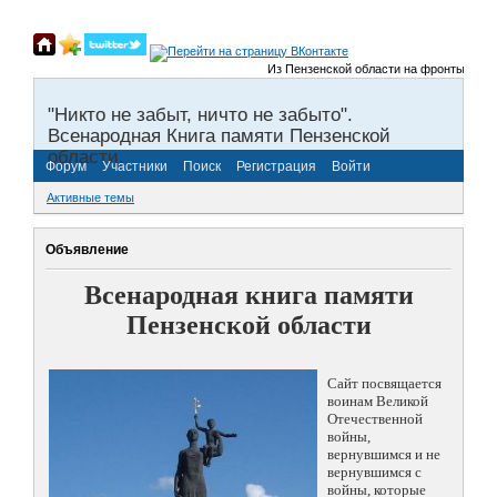
Из Пензенской области на фронты Великой
"Никто не забыт, ничто не забыто".
Всенародная Книга памяти Пензенской
области.
Форум
Участники
Поиск
Регистрация
Войти
Активные темы
Объявление
Всенародная книга памяти
Пензенской области
Сайт посвящается
воинам Великой
Отечественной
войны,
вернувшимся и не
вернувшимся с
войны, которые