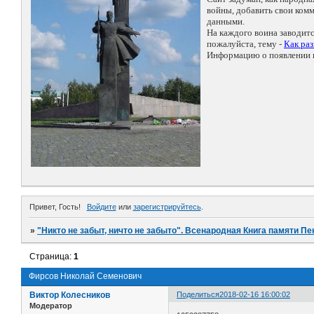
войны, добавить свои ко
данными.
На каждого воина заводит
пожалуйста, тему -
Как ра
Информацию о появлении н
Привет, Гость!
Войдите
или
зарегистрируйтесь
.
»
"Никто не забыт, ничто не забыто". Всенародная Книга памяти Пе
Страница:
1
Фирсов Николай Семенович
Виктор Колесников
Поделиться
2018-02-16 16:00:02
Модератор