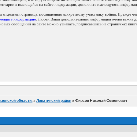
мментарии к имеющейся на сайте информации, дополнить имеющуюся информа
ся отдельная страница, посвященная конкретному участнику войны. Прежде ч
змещать информацию
. Любая Ваша дополнительная информация очень важна дл
овых сообщений на сайте можно узнавать, подписавшись на страничках книг
нзенской области.
»
Лопатинский район
»
Фирсов Николай Семенович