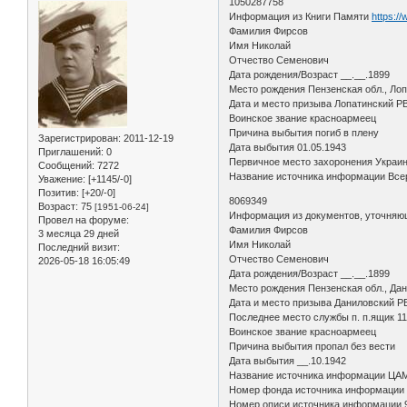
1050287758
Информация из Книги Памяти
https:/
Фамилия Фирсов
Имя Николай
Отчество Семенович
Дата рождения/Возраст __.__.1899
Место рождения Пензенская обл., Лопа
Дата и место призыва Лопатинский Р
Воинское звание красноармеец
Причина выбытия погиб в плену
Зарегистрирован
: 2011-12-19
Дата выбытия 01.05.1943
Приглашений:
0
Первичное место захоронения Украина
Сообщений:
7272
Название источника информации Всер
Уважение:
[+1145/-0]
Позитив:
[+20/-0]
8069349
Возраст:
75
[1951-06-24]
Информация из документов, уточняю
Провел на форуме:
Фамилия Фирсов
3 месяца 29 дней
Имя Николай
Последний визит:
Отчество Семенович
2026-05-18 16:05:49
Дата рождения/Возраст __.__.1899
Место рождения Пензенская обл., Дан
Дата и место призыва Даниловский РВ
Последнее место службы п. п.ящик 11
Воинское звание красноармеец
Причина выбытия пропал без вести
Дата выбытия __.10.1942
Название источника информации ЦА
Номер фонда источника информации
Номер описи источника информации 