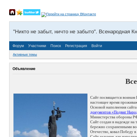
"Никто не забыт, ничто не забыто". Всенародная К
Форум
Участники
Поиск
Регистрация
Войти
Активные темы
Объявление
Все
Сайт посвящается воинам 
настоящее время проживаю
Основой наполнения сайта
документов «Подвиг Народ
Министерства обороны РФ
Сайт создан в надежде на
бережно сохраненными восп
Отечество, ковал Победу 
Сайт задуман, как народн