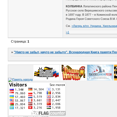
КОЛБИНКА
Лопатинского района Пе
Русское село Верешимского сельсовета
в 1697 году. В 1877 – в Кожинской в
Родина Героя Советского Союза В.М. На
См.
>Лагерь в/пл. Украина. Хмельницк
+1
Страница:
1
»
"Никто не забыт, ничто не забыто". Всенародная Книга памяти Пе