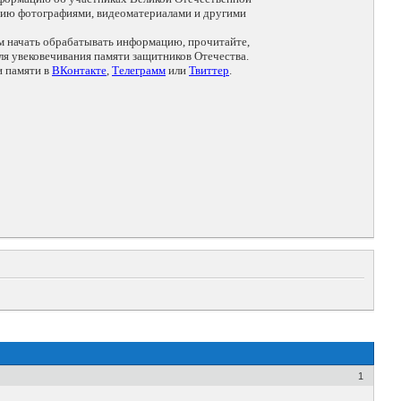
цию фотографиями, видеоматериалами и другими
ем начать обрабатывать информацию, прочитайте,
я увековечивания памяти защитников Отечества.
и памяти в
ВКонтакте
,
Телеграмм
или
Твиттер
.
1