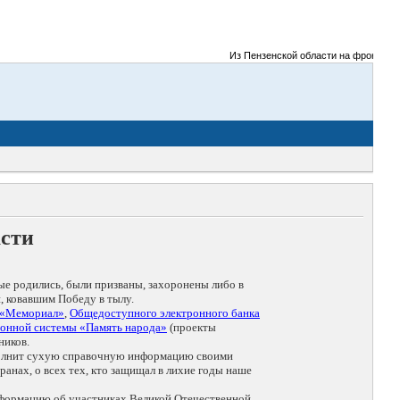
Из Пензенской области на фронты Велик
асти
ые родились, были призваны, захоронены либо в
, ковавшим Победу в тылу.
 «Мемориал»
,
Общедоступного электронного банка
онной системы «Память народа»
(проекты
ников.
дополнит сухую справочную информацию своими
анах, о всех тех, кто защищал в лихие годы наше
нформацию об участниках Великой Отечественной