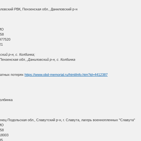
иловский РВК, Пензенская обл., Даниловский р-н
МО
 58
977520
21
кий р-н, с. Колбинка;
ензенская обл., Даниловский р-н, с. Колбинка
ратных потерях
https://www.obd-memorial.ru/html/info.htm?id=4412387
Колбинка
ец-Подольская обл., Славутский р-н, г. Славута, лагерь военнопленных "Славута"
МО
 58
18003
85