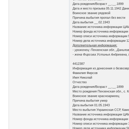
Дата рождения/Возраст __.__.1899
Дата и место призыва 05.11.1942 Дан
Воинское звание рядовой
Причина выбытия пропал без вести
Дата выбытия __.02.1943
Название источника информации ЦА
Номер фонда источника информации
Номер описи источника информации 
Номер дела источника информации 1
Дополнительная информация:
- уроженец: Пензенская обл., Даниловс
- жена Фирсова Устинья Андреевна, П
4412387
Информация из донесения о безвозв
Фамилия Фирсов
Имя Николай
Отчество
Дата рождения/Возраст __.__.1899
Место рождения Пензенская обл., с. 
Воинское звание красноармеец
Причина выбытия умер
Дата выбытия 01.05.1943
Место выбытия Украинская ССР, Камен
Название источника информации ЦА
Номер фонда источника информации
Номер описи источника информации 
Номер дела источника информации 5