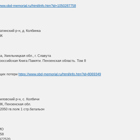
/www.obd-memorial.ru/html/info.htm?id=1050287758
тинский р-н, д. Колбинка
ВК
, Хмельницкая обл., г. Славута
оссийская Книга Памяти. Пензенская область. Том 8
щих потери
https://www.obd-memorial.ru/html/info.htm?id=8069349
иловский р-н, с. Колбичи
К, Пензенская обл.
2050 гв.полк 1 стр.батальон
МО
 58
977520