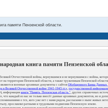
нига памяти Пензенской области.
народная книга памяти Пензенской обл
Великой Отечественной войны, вернувшимся и не вернувшимся с войны, котор
т на территории Пензенской области, а также труженикам Пензенской области
 являются военные архивные документы с сайтов
Обобщенного Банка Данных
а в Великой Отечественной войне 1941-1945 гг.»
,
государственной информаци
), информация
книги "Память. Пензенская область."
, других справочных источ
 то, что каждый из нас не только внесёт данные архивных документов, но и 
оминаниями о тех, кого уже нет с нами рядом, рассказами о ныне живых ветер
в тылу, прославлял ратными и трудовыми подвигами Пензенскую землю.
ая энциклопедия, в которую каждый желающий может внести известную ему и