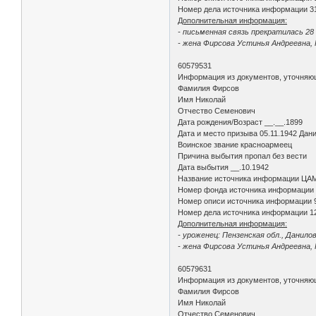
Номер дела источника информации 3
Дополнительная информация:
- письменная связь прекратилась 28 
- жена Фирсова Устинья Андреевна, П
60579531
Информация из документов, уточняю
Фамилия Фирсов
Имя Николай
Отчество Семенович
Дата рождения/Возраст __.__.1899
Дата и место призыва 05.11.1942 Дан
Воинское звание красноармеец
Причина выбытия пропал без вести
Дата выбытия __.10.1942
Название источника информации ЦА
Номер фонда источника информации
Номер описи источника информации 
Номер дела источника информации 1
Дополнительная информация:
- уроженец: Пензенская обл., Даниловс
- жена Фирсова Устинья Андреевна, П
60579631
Информация из документов, уточняю
Фамилия Фирсов
Имя Николай
Отчество Семенович