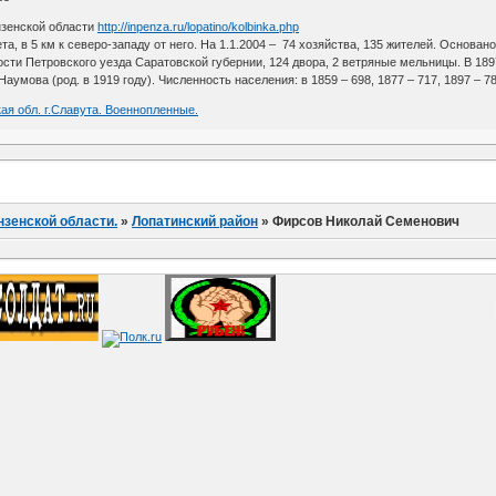
нзенской области
http://inpenza.ru/lopatino/kolbinka.php
, в 5 км к северо-западу от него. На 1.1.2004 – 74 хозяйства, 135 жителей. Основан
олости Петровского уезда Саратовской губернии, 124 двора, 2 ветряные мельницы. В 18
умова (род. в 1919 году). Численность населения: в 1859 – 698, 1877 – 717, 1897 – 780,
ая обл. г.Славута. Военнопленные.
нзенской области.
»
Лопатинский район
»
Фирсов Николай Семенович