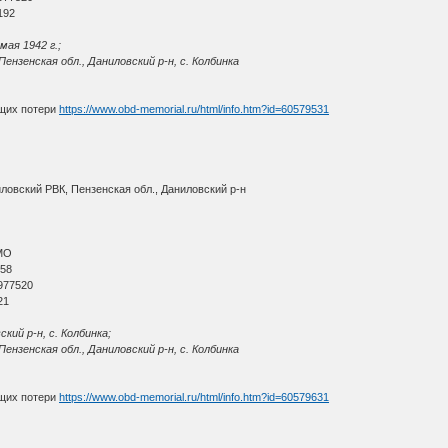
192
мая 1942 г.;
ензенская обл., Даниловский р-н, с. Колбинка
щих потери
https://www.obd-memorial.ru/html/info.htm?id=60579531
иловский РВК, Пензенская обл., Даниловский р-н
МО
 58
977520
21
кий р-н, с. Колбинка;
ензенская обл., Даниловский р-н, с. Колбинка
щих потери
https://www.obd-memorial.ru/html/info.htm?id=60579631