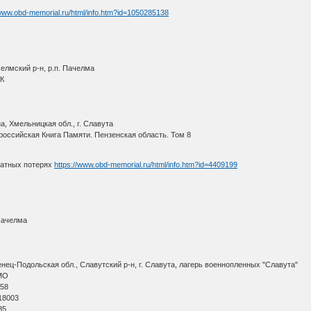
/www.obd-memorial.ru/html/info.htm?id=1050285138
елмский р-н, р.п. Пачелма
ВК
, Хмельницкая обл., г. Славута
оссийская Книга Памяти. Пензенская область. Том 8
ратных потерях
https://www.obd-memorial.ru/html/info.htm?id=4409199
Пачелма
ец-Подольская обл., Славутский р-н, г. Славута, лагерь военнопленных "Славута"
МО
 58
18003
85