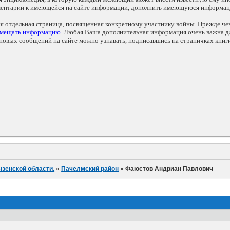
мментарии к имеющейся на сайте информации, дополнить имеющуюся информа
ся отдельная страница, посвященная конкретному участнику войны. Прежде ч
змещать информацию
. Любая Ваша дополнительная информация очень важна дл
овых сообщений на сайте можно узнавать, подписавшись на страничках книг
нзенской области.
»
Пачелмский район
»
Фаюстов Андриан Павлович