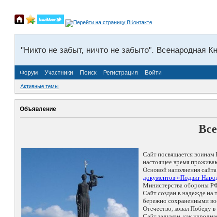
"Никто не забыт, ничто не забыто". Всенародная К
Форум
Участники
Поиск
Регистрация
Войти
Активные темы
Объявление
Все
Сайт посвящается воинам 
настоящее время проживаю
Основой наполнения сайта
документов «Подвиг Народ
Министерства обороны РФ
Сайт создан в надежде на
бережно сохраненными восп
Отечество, ковал Победу 
Сайт задуман, как народн