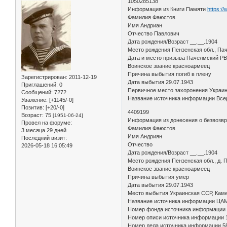
1050285138
Информация из Книги Памяти
https:/
Фамилия Фаюстов
Имя Андриан
Отчество Павлович
Дата рождения/Возраст __.__.1904
Место рождения Пензенская обл., Пач
Дата и место призыва Пачелмский Р
Воинское звание красноармеец
Причина выбытия погиб в плену
Зарегистрирован
: 2011-12-19
Дата выбытия 29.07.1943
Приглашений:
0
Первичное место захоронения Украина
Сообщений:
7272
Название источника информации Всер
Уважение:
[+1145/-0]
Позитив:
[+20/-0]
4409199
Возраст:
75
[1951-06-24]
Информация из донесения о безвозв
Провел на форуме:
Фамилия Фаюстов
3 месяца 29 дней
Имя Андриян
Последний визит:
Отчество
2026-05-18 16:05:49
Дата рождения/Возраст __.__.1904
Место рождения Пензенская обл., д. 
Воинское звание красноармеец
Причина выбытия умер
Дата выбытия 29.07.1943
Место выбытия Украинская ССР, Камен
Название источника информации ЦА
Номер фонда источника информации
Номер описи источника информации 
Номер дела источника информации 5