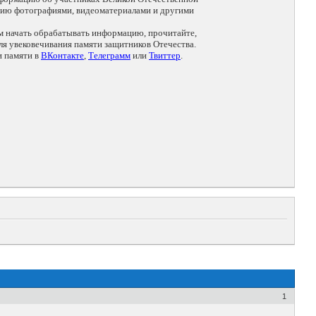
цию фотографиями, видеоматериалами и другими
ем начать обрабатывать информацию, прочитайте,
я увековечивания памяти защитников Отечества.
и памяти в
ВКонтакте
,
Телеграмм
или
Твиттер
.
1