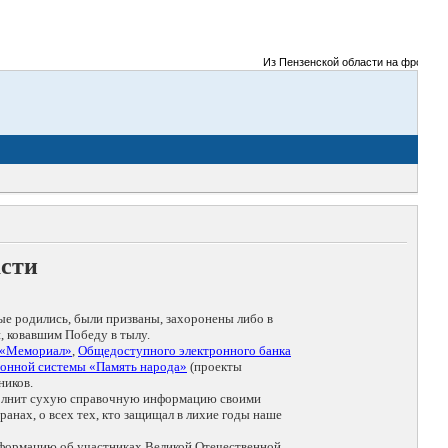
Из Пензенской области на фронты Вел
асти
ые родились, были призваны, захоронены либо в
, ковавшим Победу в тылу.
 «Мемориал»
,
Общедоступного электронного банка
онной системы «Память народа»
(проекты
ников.
дополнит сухую справочную информацию своими
анах, о всех тех, кто защищал в лихие годы наше
нформацию об участниках Великой Отечественной