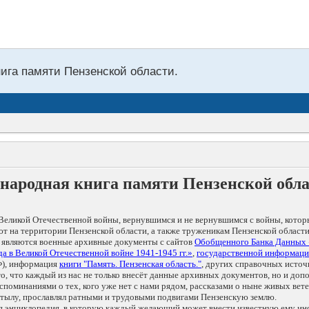
нига памяти Пензенской области.
народная книга памяти Пензенской обл
Великой Отечественной войны, вернувшимся и не вернувшимся с войны, котор
т на территории Пензенской области, а также труженикам Пензенской области
 являются военные архивные документы с сайтов
Обобщенного Банка Данных
а в Великой Отечественной войне 1941-1945 гг.»
,
государственной информаци
), информация
книги "Память. Пензенская область."
, других справочных источ
 то, что каждый из нас не только внесёт данные архивных документов, но и 
оминаниями о тех, кого уже нет с нами рядом, рассказами о ныне живых ветер
в тылу, прославлял ратными и трудовыми подвигами Пензенскую землю.
ая энциклопедия, в которую каждый желающий может внести известную ему и