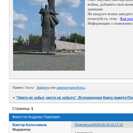
войны, добавить свои ко
данными.
На каждого воина заводит
пожалуйста, тему -
Как ра
Информацию о появлении н
Привет, Гость!
Войдите
или
зарегистрируйтесь
.
»
"Никто не забыт, ничто не забыто". Всенародная Книга памяти Пе
Страница:
1
Фаюстов Андриан Павлович
Виктор Колесников
Поделиться
2018-02-16 15:17:13
Модератор