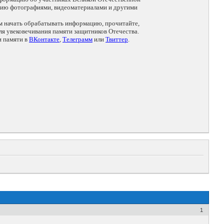
цию фотографиями, видеоматериалами и другими
ем начать обрабатывать информацию, прочитайте,
я увековечивания памяти защитников Отечества.
и памяти в
ВКонтакте
,
Телеграмм
или
Твиттер
.
1