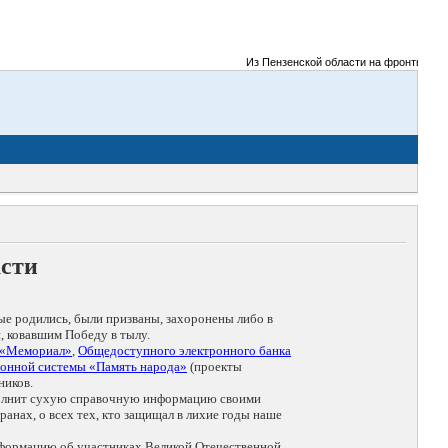
Из Пензенской области на фронты Велико
асти
ые родились, были призваны, захоронены либо в
, ковавшим Победу в тылу.
 «Мемориал»
,
Общедоступного электронного банка
онной системы «Память народа»
(проекты
ников.
дополнит сухую справочную информацию своими
анах, о всех тех, кто защищал в лихие годы наше
нформацию об участниках Великой Отечественной