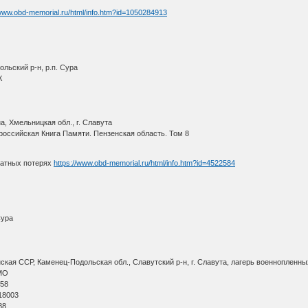
/www.obd-memorial.ru/html/info.htm?id=1050284913
льский р-н, р.п. Сура
К
, Хмельницкая обл., г. Славута
оссийская Книга Памяти. Пензенская область. Том 8
ратных потерях
https://www.obd-memorial.ru/html/info.htm?id=4522584
Сура
кая ССР, Каменец-Подольская обл., Славутский р-н, г. Славута, лагерь военнопленны
МО
 58
18003
88