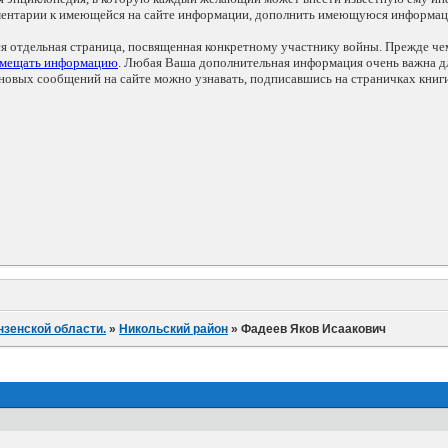
мментарии к имеющейся на сайте информации, дополнить имеющуюся информа
ся отдельная страница, посвященная конкретному участнику войны. Прежде ч
змещать информацию
. Любая Ваша дополнительная информация очень важна дл
овых сообщений на сайте можно узнавать, подписавшись на страничках книг
нзенской области.
»
Никольский район
»
Фадеев Яков Исаакович