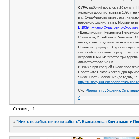
СУРА
, рабочий поселок в 28 км от г.
железной дороги открыта в 1898 г. на
в с. Сура-Чирково открылась, на осн
народного хозяйства в г. Москве за 
В 1939 г. – село Сура, центр Сурског
«Шеншинский». Решением Пензенского 
Соколовка, Усть-Инза и Ивановка. В 
песка, глины; крупные лесные масси
Памятник природы – Сурский парк пло
сосны обыкновенные, средняя их высот
остролистный. Из экзотов три дерева 
диаметр ствола 52 см.
В 1968 г. при средней школе поселка
Советского Союза Александра Архипов
Численность населения (по годам): в 1
http://suslony.ru/Penzagebiet/nikolsk2.h
См.
>Лагерь в/пл. Украина. Хмельницк
0
Страница:
1
»
"Никто не забыт, ничто не забыто". Всенародная Книга памяти Пе