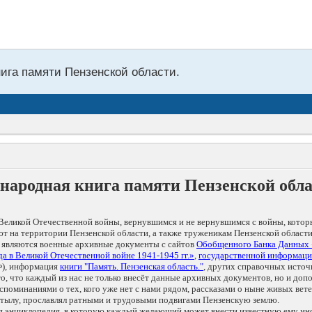
нига памяти Пензенской области.
народная книга памяти Пензенской обл
Великой Отечественной войны, вернувшимся и не вернувшимся с войны, котор
т на территории Пензенской области, а также труженикам Пензенской области
 являются военные архивные документы с сайтов
Обобщенного Банка Данных
а в Великой Отечественной войне 1941-1945 гг.»
,
государственной информаци
), информация
книги "Память. Пензенская область."
, других справочных источ
 то, что каждый из нас не только внесёт данные архивных документов, но и 
оминаниями о тех, кого уже нет с нами рядом, рассказами о ныне живых ветер
в тылу, прославлял ратными и трудовыми подвигами Пензенскую землю.
ая энциклопедия, в которую каждый желающий может внести известную ему и