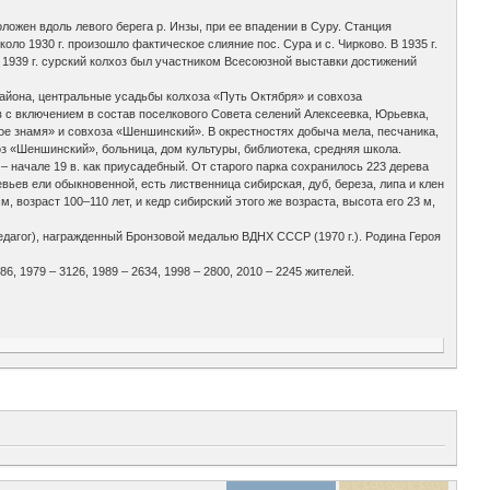
положен вдоль левого берега р. Инзы, при ее впадении в Суру. Станция
оло 1930 г. произошло фактическое слияние пос. Сура и с. Чирково. В 1935 г.
В 1939 г. сурский колхоз был участником Всесоюзной выставки достижений
района, центральные усадьбы колхоза «Путь Октября» и совхоза
в с включением в состав поселкового Совета селений Алексеевка, Юрьевка,
ное знамя» и совхоза «Шеншинский». В окрестностях добыча мела, песчаника,
з «Шеншинский», больница, дом культуры, библиотека, средняя школа.
 начале 19 в. как приусадебный. От старого парка сохранилось 223 дерева
вьев ели обыкновенной, есть лиственница сибирская, дуб, береза, липа и клен
, возраст 100–110 лет, и кедр сибирский этого же возраста, высота его 23 м,
едагог), награжденный Бронзовой медалью ВДНХ СССР (1970 г.). Родина Героя
86, 1979 – 3126, 1989 – 2634, 1998 – 2800, 2010 – 2245 жителей.