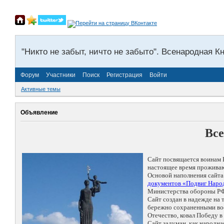
"Никто не забыт, ничто не забыто". Всенародная К
Форум
Участники
Поиск
Регистрация
Войти
Активные темы
Объявление
Все
Сайт посвящается воинам 
настоящее время проживаю
Основой наполнения сайта
документов «Подвиг Народ
Министерства обороны РФ
Сайт создан в надежде на
бережно сохраненными восп
Отечество, ковал Победу 
Сайт задуман, как народн