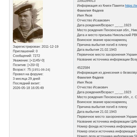
1050284913
Информация из Книги Памяти
https:/
Фамилия Фадеев
Имя Яков
Отчество Исаакович
Дата рождения/Возраст __.__.1923
Место рождения Пензенская обл., Нико
Дата и место призыва Никольский РВ
Воинское звание красноармеец
Причина выбытия погиб в плену
Зарегистрирован
: 2011-12-19
Дата выбытия 21.02.1943
Приглашений:
0
Первичное место захоронения Украина
Сообщений:
7272
Название источника информации Всер
Уважение:
[+1145/-0]
Позитив:
[+20/-0]
4522584
Возраст:
75
[1951-06-24]
Информация из донесения о безвозв
Провел на форуме:
Фамилия Фадеев
3 месяца 29 дней
Имя Яков
Последний визит:
Отчество Исакович
2026-05-18 16:05:49
Дата рождения/Возраст __.__.1923
Место рождения Пензенская обл., с. 
Воинское звание красноармеец
Причина выбытия погиб в плену
Дата выбытия 21.02.1943
Первичное место захоронения Украинс
Название источника информации ЦА
Номер фонда источника информации
Номер описи источника информации 
Номер дела источника информации 5