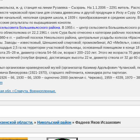
 Никольска, ж.-д. станция на линии Рузаевка – Сызрань. На 1.1.2006 – 2291 житель. Рас
 месте чирковской пристани для сплава древесины и другой продукции в Инзу и Суру. Ок
ове начальной, неполная средняя школа, в 1939 г. преобразованная в среднюю школу. 
высокие результаты по выращиванию конопли.
о сельсовета Большевьясского района.
В 1955 г. – центр сельсовета Большевьясского 
облисполкома от 22.2.1961 г. село Сура было отнесено к категории рабочих поселко
1980-е гг. – рабочий поселок Никольского района, центральные усадьбы колхоза «Крас
вы. Заводы – известковый, Шеншинский спиртовой; промкомбинат, АО «Мебель», совхо
щадью 2,5 га на территории участковой больницы, основанный помещиком в конце 18 –
а 25–28 м, диаметр ствола 54–56 см, возраст 200–210 лет. Этого же возраста 70 дере
ели колючей (голубая форма), достигающих высоты 22 м, диаметр ствола от 32 до 60 см
 был организован краеведческий музей (организатор Казимир Адольфович Чуланский, п
ича Винокурова (1921-1970), старшего лейтенанта, командира роты партизан.
926 – 66, 1930 – 66, 1939 – оценочно 2000 (включая с. Чирково), 1959 – 4339, 1970 – 38
tm
ая обл. г.Славута. Военнопленные.
нзенской области.
»
Никольский район
»
Фадеев Яков Исаакович