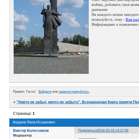
войны, добавить свои ко
данными.
На каждого воина заводит
пожалуйста, тему -
Как ра
Информацию о появлении н
Привет, Гость!
Войдите
или
зарегистрируйтесь
.
»
"Никто не забыт, ничто не забыто". Всенародная Книга памяти Пе
Страница:
1
Фадеев Яков Исаакович
Виктор Колесников
Поделиться
2018-02-16 14:27:05
Модератор