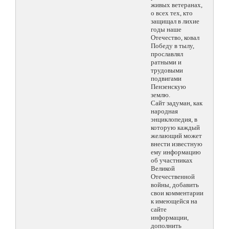
живых ветеранах,
о всех тех, кто
защищал в лихие
годы наше
Отечество, ковал
Победу в тылу,
прославлял
ратными и
трудовыми
подвигами
Пензенскую
землю.
Сайт задуман, как
народная
энциклопедия, в
которую каждый
желающий может
внести известную
ему информацию
об участниках
Великой
Отечественной
войны, добавить
свои комментарии
к имеющейся на
сайте
информации,
дополнить