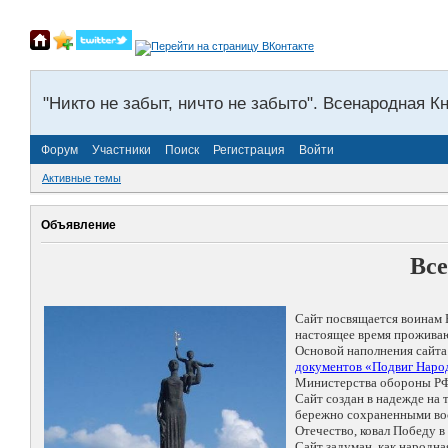
"Никто не забыт, ничто не забыто". Всенародная К
Форум
Участники
Поиск
Регистрация
Войти
Активные темы
Объявление
Все
Сайт посвящается воинам 
настоящее время проживаю
Основой наполнения сайта
документов «Подвиг Народ
Министерства обороны РФ
Сайт создан в надежде на
бережно сохраненными восп
Отечество, ковал Победу 
Сайт задуман, как народн