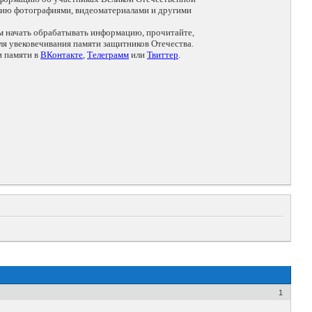
цию фотографиями, видеоматериалами и другими
ем начать обрабатывать информацию, прочитайте,
я увековечивания памяти защитников Отечества.
и памяти в
ВКонтакте
,
Телеграмм
или
Твиттер
.
1