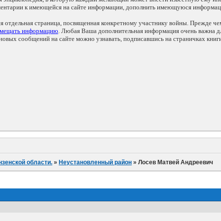
мментарии к имеющейся на сайте информации, дополнить имеющуюся информа
ся отдельная страница, посвященная конкретному участнику войны. Прежде ч
змещать информацию
. Любая Ваша дополнительная информация очень важна дл
овых сообщений на сайте можно узнавать, подписавшись на страничках книг
нзенской области.
»
Неустановленный район
»
Лосев Матвей Андреевич