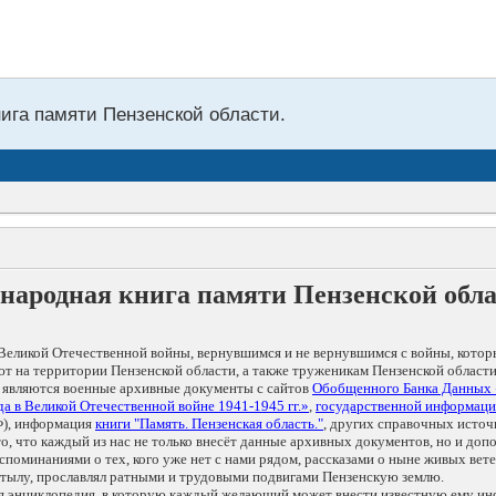
нига памяти Пензенской области.
народная книга памяти Пензенской обл
Великой Отечественной войны, вернувшимся и не вернувшимся с войны, котор
т на территории Пензенской области, а также труженикам Пензенской области
 являются военные архивные документы с сайтов
Обобщенного Банка Данных
а в Великой Отечественной войне 1941-1945 гг.»
,
государственной информаци
), информация
книги "Память. Пензенская область."
, других справочных источ
 то, что каждый из нас не только внесёт данные архивных документов, но и 
оминаниями о тех, кого уже нет с нами рядом, рассказами о ныне живых ветер
в тылу, прославлял ратными и трудовыми подвигами Пензенскую землю.
ая энциклопедия, в которую каждый желающий может внести известную ему и