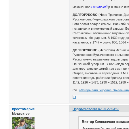
Искаженное
Гашниский
р-н можно инт
ДОЛГОРУКОВО
(Ново-Троицкое, До
Русское село Чернозерского сельсовет
него селом владел его сын Василий, 
поташных и винокуренный заводы. Воло
Салтыковой-Головниной с годовым об
тележным, бондарным. В 1932 году де
населения: в 1747 – около 900, 1864 – 
ДОЛГОРУКОВО
(Яхонтово) Иссинск
Русское село Булычевского сельсовета
Расположено на равнине, вдоль овраг
Пензенской губернии. В 1826 сюда ве
для крестьянских детей, где сам преп
Огарев, писатель и переводчик Н.М. С
советские годы работали бригада сов
1142, 1926 – 1473, 1930 – 1512, 1959 –
См.
>Лагерь в/пл. Украина. Хмельницк
+1
простомария
Поделиться
2018-02-04 22:03:52
Модератор
Виктор Колесников написал
Искаженное Гашниский р-н можн