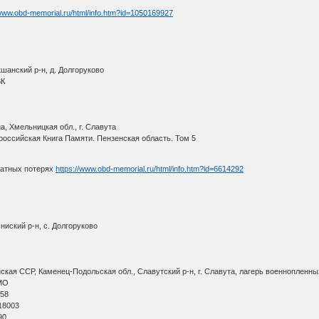
/www.obd-memorial.ru/html/info.htm?id=1050169927
шанский р-н, д. Долгоруково
ВК
, Хмельницкая обл., г. Славута
оссийская Книга Памяти. Пензенская область. Том 5
ратных потерях
https://www.obd-memorial.ru/html/info.htm?id=6614292
ниский р-н, с. Долгоруково
кая ССР, Каменец-Подольская обл., Славутский р-н, г. Славута, лагерь военнопленны
МО
 58
18003
90