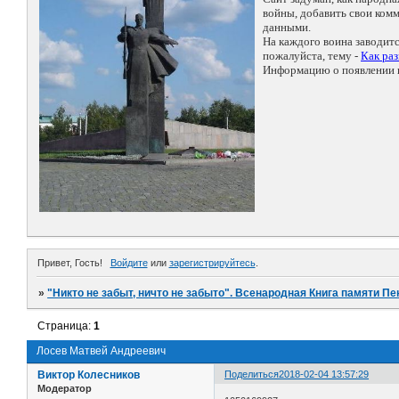
войны, добавить свои ко
данными.
На каждого воина заводит
пожалуйста, тему -
Как ра
Информацию о появлении н
Привет, Гость!
Войдите
или
зарегистрируйтесь
.
»
"Никто не забыт, ничто не забыто". Всенародная Книга памяти Пе
Страница:
1
Лосев Матвей Андреевич
Виктор Колесников
Поделиться
2018-02-04 13:57:29
Модератор