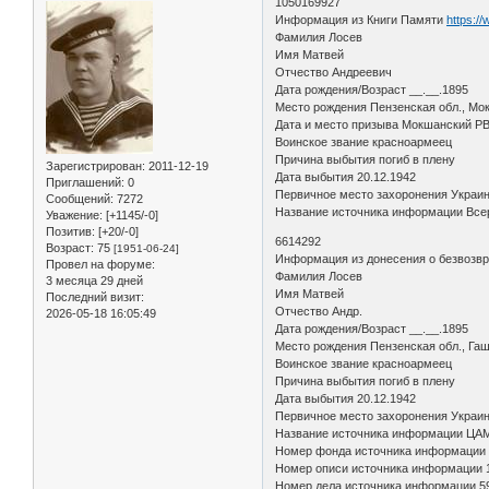
1050169927
Информация из Книги Памяти
https:/
Фамилия Лосев
Имя Матвей
Отчество Андреевич
Дата рождения/Возраст __.__.1895
Место рождения Пензенская обл., Мок
Дата и место призыва Мокшанский Р
Воинское звание красноармеец
Причина выбытия погиб в плену
Зарегистрирован
: 2011-12-19
Дата выбытия 20.12.1942
Приглашений:
0
Первичное место захоронения Украина
Сообщений:
7272
Название источника информации Всер
Уважение:
[+1145/-0]
Позитив:
[+20/-0]
6614292
Возраст:
75
[1951-06-24]
Информация из донесения о безвозв
Провел на форуме:
Фамилия Лосев
3 месяца 29 дней
Имя Матвей
Последний визит:
Отчество Андр.
2026-05-18 16:05:49
Дата рождения/Возраст __.__.1895
Место рождения Пензенская обл., Гаш
Воинское звание красноармеец
Причина выбытия погиб в плену
Дата выбытия 20.12.1942
Первичное место захоронения Украинс
Название источника информации ЦА
Номер фонда источника информации
Номер описи источника информации 
Номер дела источника информации 5