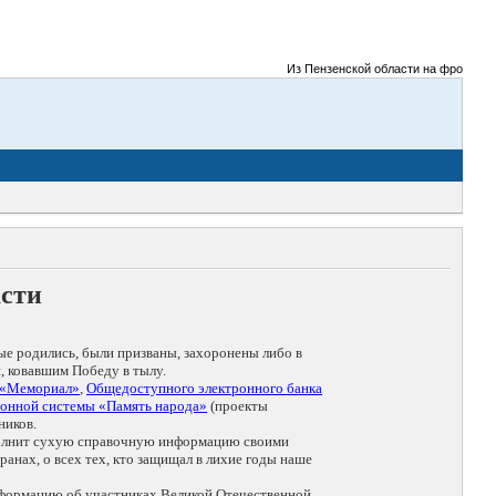
Из Пензенской области на фронты Вели
асти
ые родились, были призваны, захоронены либо в
, ковавшим Победу в тылу.
 «Мемориал»
,
Общедоступного электронного банка
онной системы «Память народа»
(проекты
ников.
дополнит сухую справочную информацию своими
анах, о всех тех, кто защищал в лихие годы наше
нформацию об участниках Великой Отечественной