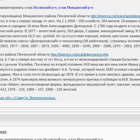
ерпретировать и как
Иссинский р-н, и как Мокшанский р-н.
лгоруковщина) Мокшанского района Пензенской области
http://inpenza.ru/mokshan/dolg
а, в 4 км к северо-западу от него. На 1.1.2004 – 330 хозяйств, 564 жителя. Основано
затем в середине 18 века Яков Александрович Долгоруков. С 1780 года входило в сост
стной центр. В 1877 – волостной центр, 503 двора, 2 церкви, винокуренный завод. В 
оротом капитала 43,3 тыс. рублей. Из-за отсутствия хороших земель крестьяне зан
йствовали совхоз «Долгоруковский» и пенькозавод (58 работников), строилась котони
2923, 1877 – 2836, 1897 – 3673, 1926 – 4985, 1930 – 5245, 1959 – 2588, 1970 – 1853, 197
ого района Пензенской области
http://inpenza.ru/issa/dolgorukovo.php
, в 7 км к северо-востоку от пгт Исса, в 6 км от железнодорожной станции Булычево. 
а с ручьем Ускляйка. Поселено во второй половине XVII века как вотчина князя Ивана
рнулся в родовое поместье декабрист А.А. Тучков, который около 1830 основал сахарн
одавал. Жил в селе почти безвыездно до 1878. В это время в селе имелись церковь, шк
атин, в 1874 приезжала жена великого литературного критика и публициста М.В. Белин
хоза «Маяк», молочнотоварная ферма, фельдшерско-акушерский пункт, магазин, начальн
 413, 1979 – 216, 1989 – 157, 1998 – 126 жителей.
ая обл. г.Славута. Военнопленные.
(а):
о интерпретировать и как Иссинский р-н, и как Мокшанский р-н.