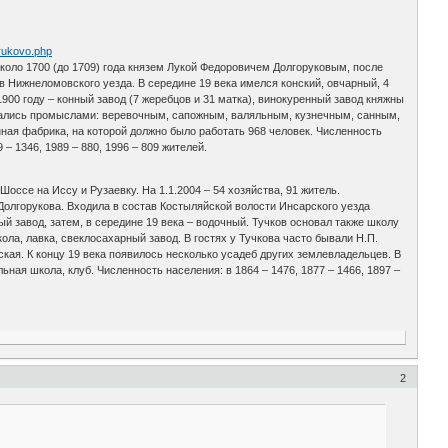
orukovo.php
 около 1700 (до 1709) года князем Лукой Федоровичем Долгоруковым, после
ав Нижнеломовского уезда. В середине 19 века имелся конский, овчарный, 4
1900 году – конный завод (7 жеребцов и 31 матка), винокуренный завод княжны
имались промыслами: веревочным, сапожным, валяльным, кузнечным, санным,
нная фабрика, на которой должно было работать 968 человек. Численность
9 – 1346, 1989 – 880, 1996 – 809 жителей.
Шоссе на Иссу и Рузаевку. На 1.1.2004 – 54 хозяйства, 91 житель.
 Долгорукова. Входила в состав Костыляйской волости Инсарского уезда
ый завод, затем, в середине 19 века – водочный. Тучков основал также школу
ола, лавка, свеклосахарный завод. В гостях у Тучкова часто бывали Н.П.
ская. К концу 19 века появилось несколько усадеб других землевладельцев. В
ая школа, клуб. Численность населения: в 1864 – 1476, 1877 – 1466, 1897 –
2