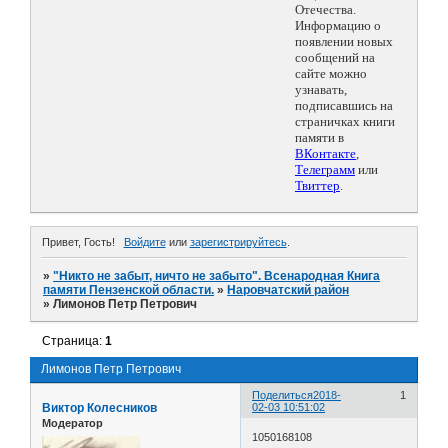
Отечества.
Информацию о
появлении новых
сообщений на
сайте можно
узнавать,
подписавшись на
страничках книги
памяти в
ВКонтакте
,
Телеграмм
или
Твиттер
.
Привет, Гость!
Войдите
или
зарегистрируйтесь
.
»
"Никто не забыт, ничто не забыто". Всенародная Книга
памяти Пензенской области.
»
Наровчатский район
»
Лимонов Петр Петрович
Страница:
1
Лимонов Петр Петрович
Поделиться
2018-
1
Виктор Колесников
02-03 10:51:02
Модератор
1050168108