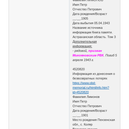
Имя Петр
Отчество Петрович
Дата рождения/Возраст
__.__.1905
Дата выбытия 05.04.1943
Название источника
информации Книга памяти.
Астраханская область. Том 3
Дополнительная
информация:
- рядовой,
призван
Микояновским РВК
. Погиб 5
апреля 1943 г.
4520820
Информация из донесения о
безвозвратных потерях
https://www.obd-
memorial.ru/html/info.htm?
id=4520820
Фамилия Лимонов
Имя Петр
Отчество Петрович
Дата рождения/Возраст
__.__.1901
Место рождения Пензенская
обл., с. Коляр
Воинское звание