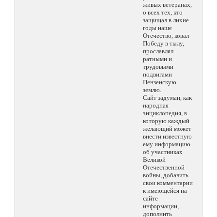
живых ветеранах,
о всех тех, кто
защищал в лихие
годы наше
Отечество, ковал
Победу в тылу,
прославлял
ратными и
трудовыми
подвигами
Пензенскую
землю.
Сайт задуман, как
народная
энциклопедия, в
которую каждый
желающий может
внести известную
ему информацию
об участниках
Великой
Отечественной
войны, добавить
свои комментарии
к имеющейся на
сайте
информации,
дополнить