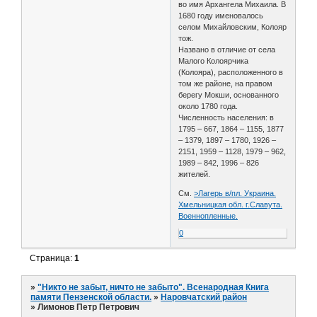
во имя Архангела Михаила. В
1680 году именовалось
селом Михайловским, Колояр
тож.
Названо в отличие от села
Малого Колоярчика
(Колояра), расположенного в
том же районе, на правом
берегу Мокши, основанного
около 1780 года.
Численность населения: в
1795 – 667, 1864 – 1155, 1877
– 1379, 1897 – 1780, 1926 –
2151, 1959 – 1128, 1979 – 962,
1989 – 842, 1996 – 826
жителей.
См.
>Лагерь в/пл. Украина.
Хмельницкая обл. г.Славута.
Военнопленные.
0
Страница:
1
»
"Никто не забыт, ничто не забыто". Всенародная Книга
памяти Пензенской области.
»
Наровчатский район
»
Лимонов Петр Петрович