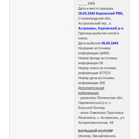
__.__.1905
Дата и место призыва
18.03.1942 Кировский РВК,
Сталинградская обл.,
Астраханский окр.,
г.
Астрахань, Кировский р-н
Причина выбытия погиб в
плену
Дата выбытия
05.04.1943
Название источника
информации ЦАМО
Номер фонда источника
информации 58
Номер описи источника
информации 977523
Номер дела источника
информации 300
Дополнительная
информация:
- уроженец Пензенская обл.,
Наровчатский р-н, с.
Большой Колояр;
- жена Лимонова Прасковья
Яковлевна, г. Астрахань, ул.
Астрономическая, 44.
БОЛЬШОЙ КОЛОЯР
(Колояр, Михайловское,