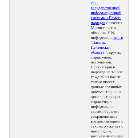
гг.»
,
государственной
информационной
системы «Память
народа»
(проекты
Министерства
обороны РФ),
информация
книги
"Память.
Пензенская
область."
, других
справочных
источников.
Сайт создан в
надежде на то, что
каждый из нас не
только внесёт
данные архивных
документов, но и
дополнит сухую
справочную
информацию
своими бережно
сохраненными
воспоминаниями о
тех, кого уже нет с
нами рядом,
рассказами о ныне