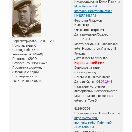
Информация из Книги Памяти
https://www.obd-
memorial.ru/html/info.htm?
id=1050168108
Фамилия Лимонов
Имя Петр
Отчество Петрович
Дата рождения/Возраст
__.__.1901
Зарегистрирован
: 2011-12-19
Место рождения Пензенская
Приглашений:
0
обл., Наровчатский р-н, с. Б.
Сообщений:
7272
Колояр
Уважение:
[+1145/-0]
Дата и место призыва
Позитив:
[+20/-0]
Наровчатский РВК
Возраст:
75
[1951-06-24]
Провел на форуме:
Воинское звание
3 месяца 29 дней
красноармеец
Последний визит:
Причина выбытия погиб
2026-05-18 16:05:49
Дата выбытия
04.04.1943
Название источника
информации Всероссийская
Книга Памяти. Пензенская
область. Том 5
411465354
Информация из Книги Памяти
https://www.obd-
memorial.ru/html/info.htm?
id=411465354
Фамилия ЛИМОНОВ