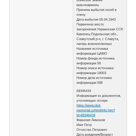
красноармеец
Причина выбытия погиб в
плену
Дата выбытия 05.04.1943
Первичное место
захоронения Украинская ССР,
Каменец-Подольская обл.,
Славутский р-н, г. Славута,
лагерь военнопленных
Название источника
информации ЦАМО
Номер фонда источника
информации 58
Номер описи источника
информации 18003
Номер дела источника
информации 588
69346434
Информация из документов,
уточняющих потери
https://www.obd-
memorial.ru/html/info.htm?
id=69346434
Фамилия Лимонов
Имя Петр
Отчество Петрович
Дата рождения/Возраст