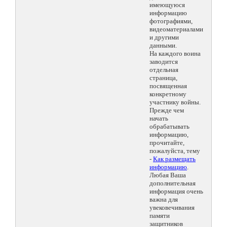
имеющуюся
информацию
фотографиями,
видеоматериалами
и другими
данными.
На каждого воина
заводится
отдельная
страница,
посвященная
конкретному
участнику войны.
Прежде чем
начать
обрабатывать
информацию,
прочитайте,
пожалуйста, тему
-
Как размещать
информацию
.
Любая Ваша
дополнительная
информация очень
важна для
увековечивания
памяти
защитников