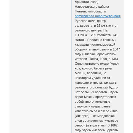
Архангельское)
Наровчатского района
Пензенской области
http://inpenza.ru/narovchat/bolshoy_kol
Русское село, центр
сельсовета, в 16 км к югу от
районного центра. На
1.1.2004 – 289 хозяйств, 741
житель. Поселено конными
казаками нижнеломовской
оборонительной линии в 1647
году (Очерки наровчатской
истории. Пенза, 1999, с.136).
Село построено около (коло)
яра, крутого берега реки
Мокши, вероятно, на
некотором удалении от
нынешнего места, так как в
районе этого села как будто
нет больших оврагов. Здесь
берег Мокши представляет
собой многочисленные
старицы и озера, ранее
известно было и озеро Ляча
(Лячерка) – от мордовских
слов со значением «угловое
озеро» (в виде угла). В 1662
году здесь имелась церковь