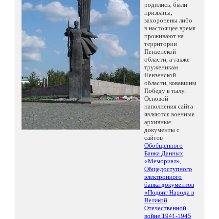
родились, были
призваны,
захоронены либо
в настоящее время
проживают на
территории
Пензенской
области, а также
труженикам
Пензенской
области, ковавшим
Победу в тылу.
Основой
наполнения сайта
являются военные
архивные
документы с
сайтов
Обобщенного
Банка Данных
«Мемориал»
,
Общедоступного
электронного
банка документов
«Подвиг Народа в
Великой
Отечественной
войне 1941-1945