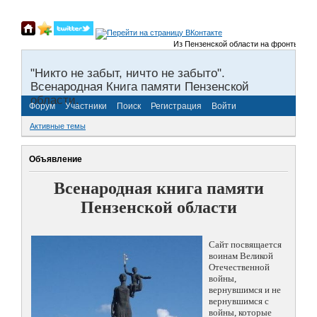
Из Пензенской области на фронты Велико
"Никто не забыт, ничто не забыто".
Всенародная Книга памяти Пензенской
области.
Форум
Участники
Поиск
Регистрация
Войти
Активные темы
Объявление
Всенародная книга памяти
Пензенской области
Сайт посвящается
воинам Великой
Отечественной
войны,
вернувшимся и не
вернувшимся с
войны, которые