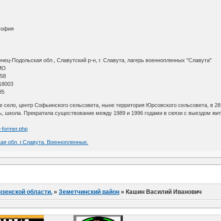
 София
ец-Подольская обл., Славутский р-н, г. Славута, лагерь военнопленных "Славута"
МО
 58
18003
85
 село, центр Софьинского сельсовета, ныне территория Юрсовского сельсовета, в 28 к
, школа. Прекратила существование между 1989 и 1996 годами в связи с выездом жителе
s-former.php
ая обл. г.Славута. Военнопленные.
нзенской области.
»
Земетчинский район
»
Кашин Василий Иванович