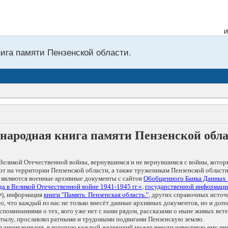
Из 
нига памяти Пензенской области.
народная книга памяти Пензенской обл
Великой Отечественной войны, вернувшимся и не вернувшимся с войны, котор
т на территории Пензенской области, а также труженикам Пензенской области
 являются военные архивные документы с сайтов
Обобщенного Банка Данных
а в Великой Отечественной войне 1941-1945 гг.»
,
государственной информаци
), информация
книги "Память. Пензенская область."
, других справочных источ
 то, что каждый из нас не только внесёт данные архивных документов, но и 
оминаниями о тех, кого уже нет с нами рядом, рассказами о ныне живых ветер
в тылу, прославлял ратными и трудовыми подвигами Пензенскую землю.
ая энциклопедия, в которую каждый желающий может внести известную ему и