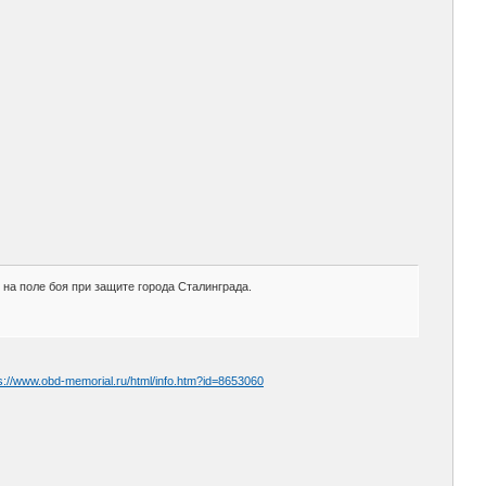
на поле боя при защите города Сталинграда.
s://www.obd-memorial.ru/html/info.htm?id=8653060