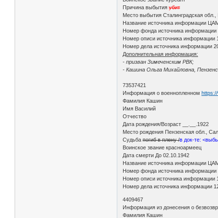
Причина выбытия
убит
Место выбытия Сталинградская обл.,
Название источника информации ЦА
Номер фонда источника информации
Номер описи источника информации 
Номер дела источника информации 2
Дополнительная информация:
- призван Зимеченским РВК;
- Кашина Ольга Михайловна, Пензенск
73537421
Информация о военнопленном
https:
Фамилия Кашин
Имя Василий
Отчество
Дата рождения/Возраст __.__.1922
Место рождения Пензенская обл., Сал
Судьба
погиб в плену /
в док-те: <выб
Воинское звание красноармеец
Дата смерти До 02.10.1942
Название источника информации ЦА
Номер фонда источника информации
Номер описи источника информации 
Номер дела источника информации 1
4409467
Информация из донесения о безвозв
Фамилия Кашин