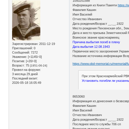
1050251588
Информация из Книги Памяти
https:/
Фамилия Кашин
Имя Василий
Отчество Иванович
Дата рождения/Возраст __.__.1922
Место рождения Пензенская обл., Зем
Дата и место призыва Земетчинский 
Воинское звание красноармеец
Причина выбытия погиб в плену
Зарегистрирован
: 2011-12-19
Дата выбытия 12.08.1943
Приглашений:
0
Первичное место захоронения Украина
Сообщений:
7272
Название источника информации Всер
Уважение:
[+1145/-0]
Позитив:
[+20/-0]
https://www.obd-memorial.ru/memorial/f
Возраст:
75
[1951-06-24]
Провел на форуме:
3 месяца 29 дней
При этом Красноармейский РВК 
Последний визит:
Установить погибли ли указанн
2026-05-18 16:05:49
8653060
Информация из донесения о безвозвр
Фамилия Кашин
Имя Василий
Отчество Иванович
Дата рождения/Возраст __.__.1922
Последнее место службы 706 сп
Воинское звание курсант