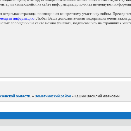
мментарии к имеющейся на сайте информации, дополнить имеющуюся информа
ся отдельная страница, посвященная конкретному участнику войны. Прежде ч
змещать информацию
. Любая Ваша дополнительная информация очень важна дл
овых сообщений на сайте можно узнавать, подписавшись на страничках книг
нзенской области.
»
Земетчинский район
»
Кашин Василий Иванович