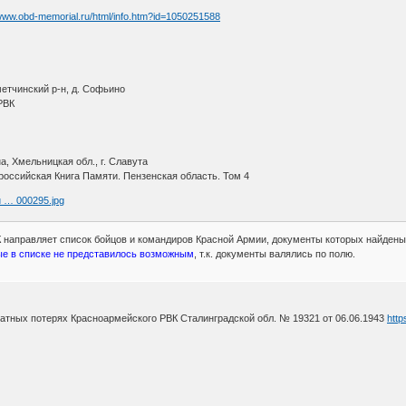
/www.obd-memorial.ru/html/info.htm?id=1050251588
етчинский р-н, д. Софьино
РВК
, Хмельницкая обл., г. Славута
оссийская Книга Памяти. Пензенская область. Том 4
u … 000295.jpg
направляет список бойцов и командиров Красной Армии, документы которых найдены 
ые в списке не представилось возможным
, т.к. документы валялись по полю.
атных потерях Красноармейского РВК Сталинградской обл. № 19321 от 06.06.1943
http