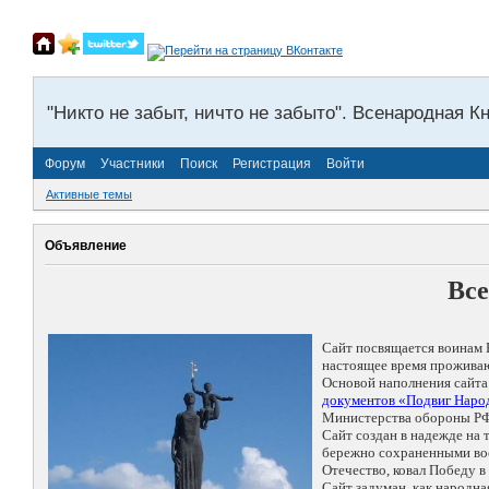
"Никто не забыт, ничто не забыто". Всенародная К
Форум
Участники
Поиск
Регистрация
Войти
Активные темы
Объявление
Все
Сайт посвящается воинам 
настоящее время проживаю
Основой наполнения сайта
документов «Подвиг Народ
Министерства обороны РФ
Сайт создан в надежде на
бережно сохраненными восп
Отечество, ковал Победу 
Сайт задуман, как народн