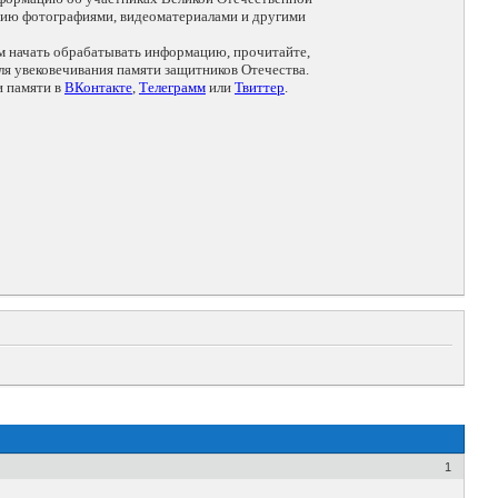
цию фотографиями, видеоматериалами и другими
ем начать обрабатывать информацию, прочитайте,
я увековечивания памяти защитников Отечества.
и памяти в
ВКонтакте
,
Телеграмм
или
Твиттер
.
1