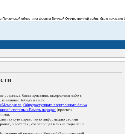
Пензенской области на фронты Великой Отечественной войны было призвано более 300 
асти
ые родились, были призваны, захоронены либо в
, ковавшим Победу в тылу.
 «Мемориал»
,
Общедоступного электронного банка
онной системы «Память народа»
(проекты
ников.
дополнит сухую справочную информацию своими
анах, о всех тех, кто защищал в лихие годы наше
нформацию об участниках Великой Отечественной