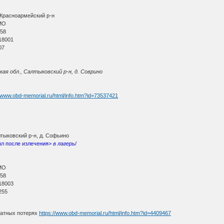
 Красноармейский р-н
МО
 58
18001
07
ая обл., Салтыковский р-н, д. Соврино
//www.obd-memorial.ru/html/info.htm?id=73537421
тыковский р-н, д. Софьино
ыл после излечения>
в лагерь
/
МО
 58
18003
255
ратных потерях
https://www.obd-memorial.ru/html/info.htm?id=4409467