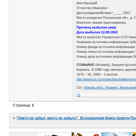
Имя Василий
Отчество Иванович
Дата рождения/Возраст __.__.1922
Место рождения Пензенская обл., д.
Воинское звание красноармеец
Причина выбытия умер
Дата выбытия 12.08.1943
Место выбытия Украинская ССР, Камен
Название источника информации ЦА
Номер фонда источника информации
Номер описи источника информации 
Номер дела источника информации 5
СОФЬИНО
(Козявка), бывшее русское
Кермись. В 1880 году имелись церковь
1979 – 30, 1989 – 3 жителя.
http://inpenza.ru/zemetchino/settlement
См.
>Лагерь в/пл. Украина. Хмельницк
+1
Страница:
1
»
"Никто не забыт, ничто не забыто". Всенародная Книга памяти Пе