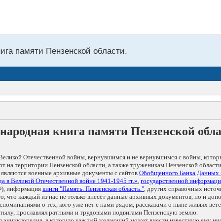
нига памяти Пензенской области.
народная книга памяти Пензенской обл
Великой Отечественной войны, вернувшимся и не вернувшимся с войны, котор
т на территории Пензенской области, а также труженикам Пензенской области
 являются военные архивные документы с сайтов
Обобщенного Банка Данных
а в Великой Отечественной войне 1941-1945 гг.»
,
государственной информаци
), информация
книги "Память. Пензенская область."
, других справочных источ
 то, что каждый из нас не только внесёт данные архивных документов, но и 
оминаниями о тех, кого уже нет с нами рядом, рассказами о ныне живых ветер
в тылу, прославлял ратными и трудовыми подвигами Пензенскую землю.
ая энциклопедия, в которую каждый желающий может внести известную ему и