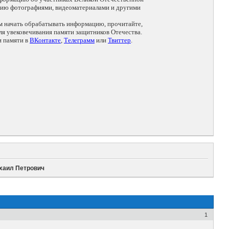
цию фотографиями, видеоматериалами и другими
ем начать обрабатывать информацию, прочитайте,
я увековечивания памяти защитников Отечества.
и памяти в
ВКонтакте
,
Телеграмм
или
Твиттер
.
хаил Петрович
1