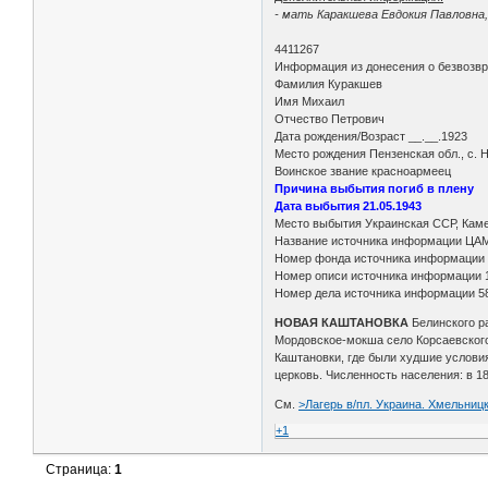
- мать Каракшева Евдокия Павловна, 
4411267
Информация из донесения о безвозв
Фамилия Куракшев
Имя Михаил
Отчество Петрович
Дата рождения/Возраст __.__.1923
Место рождения Пензенская обл., с. 
Воинское звание красноармеец
Причина выбытия погиб в плену
Дата выбытия 21.05.1943
Место выбытия Украинская ССР, Каме
Название источника информации ЦА
Номер фонда источника информации
Номер описи источника информации 
Номер дела источника информации 5
НОВАЯ КАШТАНОВКА
Белинского р
Мордовское-мокша село Корсаевского 
Каштановки, где были худшие условия
церковь. Численность населения: в 187
См.
>Лагерь в/пл. Украина. Хмельницк
+1
Страница:
1