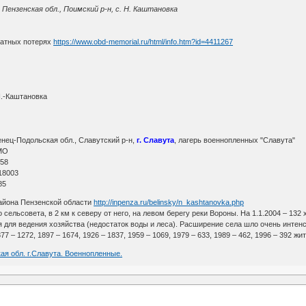
Пензенская обл., Поимский р-н, с. Н. Каштановка
ратных потерях
https://www.obd-memorial.ru/html/info.htm?id=4411267
Н.-Каштановка
нец-Подольская обл., Славутский р-н,
г. Славута
, лагерь военнопленных "Славута"
МО
 58
18003
85
айона Пензенской области
http://inpenza.ru/belinsky/n_kashtanovka.php
сельсовета, в 2 км к северу от него, на левом берегу реки Вороны. На 1.1.2004 – 132
 для ведения хозяйства (недостаток воды и леса). Расширение села шло очень интенси
7 – 1272, 1897 – 1674, 1926 – 1837, 1959 – 1069, 1979 – 633, 1989 – 462, 1996 – 392 жи
ая обл. г.Славута. Военнопленные.