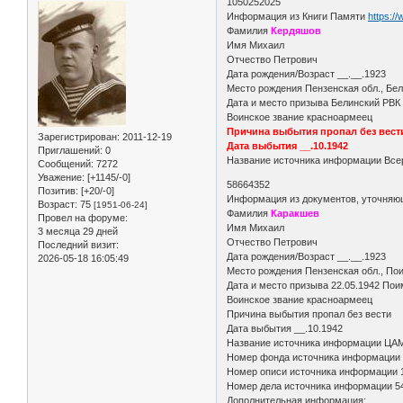
1050252025
Информация из Книги Памяти
https:/
Фамилия
Кердяшов
Имя Михаил
Отчество Петрович
Дата рождения/Возраст __.__.1923
Место рождения Пензенская обл., Бел
Дата и место призыва Белинский РВК
Воинское звание красноармеец
Причина выбытия пропал без вест
Зарегистрирован
: 2011-12-19
Дата выбытия __.10.1942
Приглашений:
0
Название источника информации Всер
Сообщений:
7272
Уважение:
[+1145/-0]
58664352
Позитив:
[+20/-0]
Информация из документов, уточняю
Возраст:
75
[1951-06-24]
Фамилия
Каракшев
Провел на форуме:
Имя Михаил
3 месяца 29 дней
Отчество Петрович
Последний визит:
Дата рождения/Возраст __.__.1923
2026-05-18 16:05:49
Место рождения Пензенская обл., Пои
Дата и место призыва 22.05.1942 Пои
Воинское звание красноармеец
Причина выбытия пропал без вести
Дата выбытия __.10.1942
Название источника информации ЦА
Номер фонда источника информации
Номер описи источника информации 
Номер дела источника информации 5
Дополнительная информация: