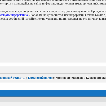
мментарии к имеющейся на сайте информации, дополнить имеющуюся информа
ся отдельная страница, посвященная конкретному участнику войны. Прежде ч
змещать информацию
. Любая Ваша дополнительная информация очень важна дл
овых сообщений на сайте можно узнавать, подписавшись на страничках книг
нзенской области.
»
Белинский район
»
Кердяшов (Каракшев-Куракшев) Ми