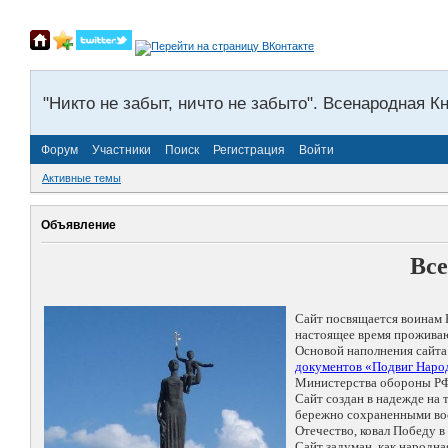
"Никто не забыт, ничто не забыто". Всенародная К
Форум
Участники
Поиск
Регистрация
Войти
Активные темы
Объявление
Все
Сайт посвящается воинам 
настоящее время проживаю
Основой наполнения сайта
документов «Подвиг Народ
Министерства обороны РФ
Сайт создан в надежде на
бережно сохраненными восп
Отечество, ковал Победу 
Сайт задуман, как народн