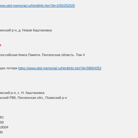
/www.obd-memorial.ru/html/info.htm?id=1050252025
инский р-н, д. Новая Каштановка
и
оссийская Книга Памяти. Пензенская область. Том 4
щих потери
https://www.obd-memorial.ru/html/info.htm?id=58664352
мский р-н, с. Н. Каштановка
мский РВК, Пензенская обл., Поимский р-н
МО
 58
18004
46