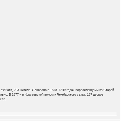
 хозяйств, 293 жителя. Основано в 1848–1849 годах переселенцами из Старой
вно. В 1877 – в Корсаевской волости Чембарского уезда, 187 дворов,
теля.