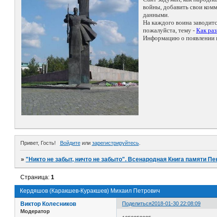
войны, добавить свои ко
данными.
На каждого воина заводит
пожалуйста, тему -
Как ра
Информацию о появлении н
Привет, Гость!
Войдите
или
зарегистрируйтесь
.
»
"Никто не забыт, ничто не забыто". Всенародная Книга памяти Пе
Страница:
1
Кердяшов (Каракшев-Куракшев) Михаил Петрович
Виктор Колесников
Поделиться
2018-01-30 22:08:09
Модератор