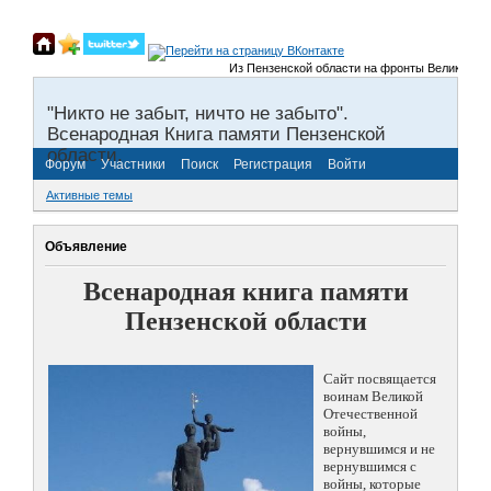
Из Пензенской области на фронты Великой Отече
"Никто не забыт, ничто не забыто".
Всенародная Книга памяти Пензенской
области.
Форум
Участники
Поиск
Регистрация
Войти
Активные темы
Объявление
Всенародная книга памяти
Пензенской области
Сайт посвящается
воинам Великой
Отечественной
войны,
вернувшимся и не
вернувшимся с
войны, которые