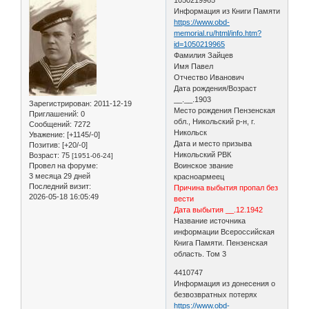
Информация из Книги Памяти
https://www.obd-
memorial.ru/html/info.htm?
id=1050219965
Фамилия Зайцев
Имя Павел
Отчество Иванович
Дата рождения/Возраст
__.__.1903
Зарегистрирован
: 2011-12-19
Место рождения Пензенская
Приглашений:
0
обл., Никольский р-н, г.
Сообщений:
7272
Никольск
Уважение:
[+1145/-0]
Дата и место призыва
Позитив:
[+20/-0]
Никольский РВК
Возраст:
75
[1951-06-24]
Провел на форуме:
Воинское звание
3 месяца 29 дней
красноармеец
Последний визит:
Причина выбытия пропал без
2026-05-18 16:05:49
вести
Дата выбытия __.12.1942
Название источника
информации Всероссийская
Книга Памяти. Пензенская
область. Том 3
4410747
Информация из донесения о
безвозвратных потерях
https://www.obd-