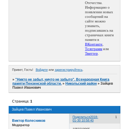
Отечества.
Информацию о
появлении новых
сообщений на
сайте можно
узнавать,
подписавшись на
страничках книги
памяти в
ВКонтакте
,
Телеграмм
или
Твиттер
.
Привет, Гость!
Войдите
или
зарегистрируйтесь
.
»
"Никто не забыт, ничто не забыто". Всенародная Книга
памяти Пензенской области.
»
Никольский район
»
Зайцев
Павел Иванович
Страница:
1
Зайцев Павел Иванович
Поделиться
2018-
1
Виктор Колесников
01-30 10:58:40
Модератор
1050219965