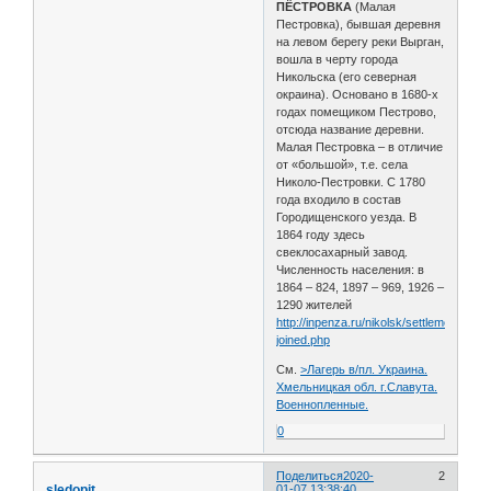
ПЁСТРОВКА
(Малая
Пестровка), бывшая деревня
на левом берегу реки Вырган,
вошла в черту города
Никольска (его северная
окраина). Основано в 1680-х
годах помещиком Пестрово,
отсюда название деревни.
Малая Пестровка – в отличие
от «большой», т.е. села
Николо-Пестровки. С 1780
года входило в состав
Городищенского уезда. В
1864 году здесь
свеклосахарный завод.
Численность населения: в
1864 – 824, 1897 – 969, 1926 –
1290 жителей
http://inpenza.ru/nikolsk/settlements-
joined.php
См.
>Лагерь в/пл. Украина.
Хмельницкая обл. г.Славута.
Военнопленные.
0
Поделиться
2020-
2
sledopit
01-07 13:38:40