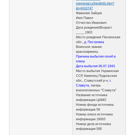
memorial.ru/html/info.htm?
id=4410747
Фамилия Зайцев
Имя Павел
Отчество Иванович
Дата рождения/Возраст
__.__.1903
Место рождения Пензенская
обл.,
д. Пестровка
Воинское звание
красноармеец
Причина выбытия погиб в
плену
Дата выбытия 06.07.1943
Место выбытия Украинская
ССР, Каменец-Подольская
обл., Славутский р-н,
г.
Славута,
лагерь
военнопленных "Славута"
Название источника
информации ЦАМО
Номер фонда источника
информации 58
Номер описи источника
информации 18003
Номер дела источника
информации 585