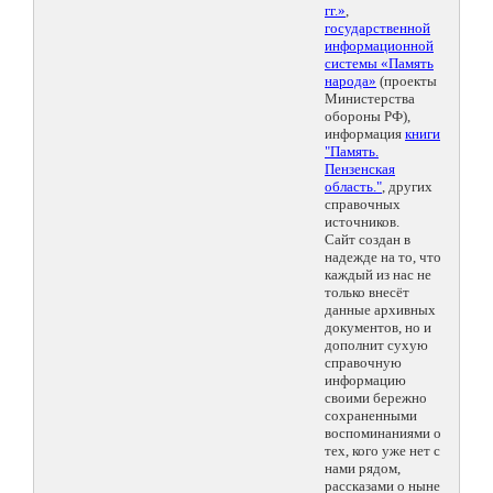
гг.»
,
государственной
информационной
системы «Память
народа»
(проекты
Министерства
обороны РФ),
информация
книги
"Память.
Пензенская
область."
, других
справочных
источников.
Сайт создан в
надежде на то, что
каждый из нас не
только внесёт
данные архивных
документов, но и
дополнит сухую
справочную
информацию
своими бережно
сохраненными
воспоминаниями о
тех, кого уже нет с
нами рядом,
рассказами о ныне