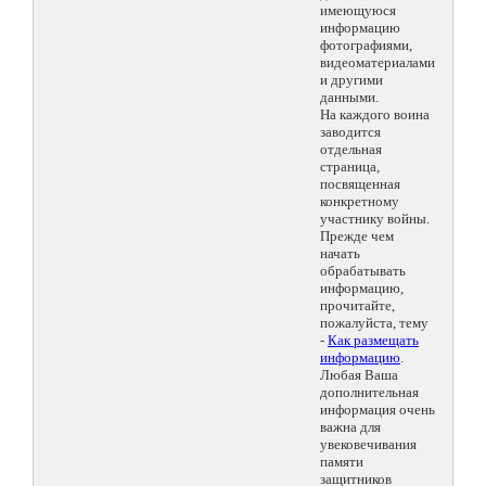
имеющуюся
информацию
фотографиями,
видеоматериалами
и другими
данными.
На каждого воина
заводится
отдельная
страница,
посвященная
конкретному
участнику войны.
Прежде чем
начать
обрабатывать
информацию,
прочитайте,
пожалуйста, тему
-
Как размещать
информацию
.
Любая Ваша
дополнительная
информация очень
важна для
увековечивания
памяти
защитников