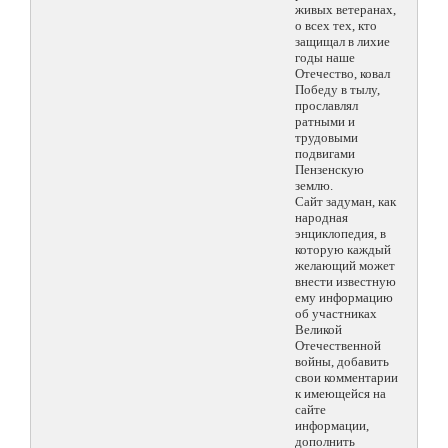
живых ветеранах,
о всех тех, кто
защищал в лихие
годы наше
Отечество, ковал
Победу в тылу,
прославлял
ратными и
трудовыми
подвигами
Пензенскую
землю.
Сайт задуман, как
народная
энциклопедия, в
которую каждый
желающий может
внести известную
ему информацию
об участниках
Великой
Отечественной
войны, добавить
свои комментарии
к имеющейся на
сайте
информации,
дополнить