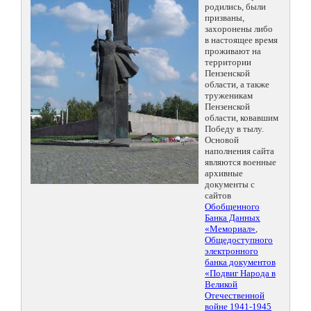
родились, были
призваны,
захоронены либо
в настоящее время
проживают на
территории
Пензенской
области, а также
труженикам
Пензенской
области, ковавшим
Победу в тылу.
Основой
наполнения сайта
являются военные
архивные
документы с
сайтов
Обобщенного
Банка Данных
«Мемориал»
,
Общедоступного
электронного
банка документов
«Подвиг Народа в
Великой
Отечественной
войне 1941-1945