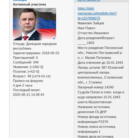
Активный участник
https://obd-
memorial.ru/html/info.htm?
id=1157908075
Фамилия Зайцев
Имя Павел
Отчество Иванович
Дата рождения/Возраст
__.__.1903
Откуда:
Донецкая народная
Место рождения Пензенская
республика
обл., Николо-Пестравский р-
Зарегистрирован
: 2018-09-23
Приглашений:
0
н, с. Малая Петровка
Сообщений:
349
Дата пленения до 15.01.1943
Уважение:
[+166/-0]
Лагерь шталаг 387 Юзовский
Позитив:
[+42/-0]
центральный лагерь
Возраст:
48
[1978-05-19]
военнопленных, Сталинская
Провел на форуме:
обл., г. Сталино
4 дня 2 часа
Лагерный номер 14240
Последний визит:
Судьба Попал в плен. когда и
2025-06-21 14:38:44
куда направлен-15.01.1943
шахта Мушкетовская
Название источника
донесения ГА ДНР
Номер фонда источника
информации Р1576
Номер описи источника
информации 1
Номер дела источника