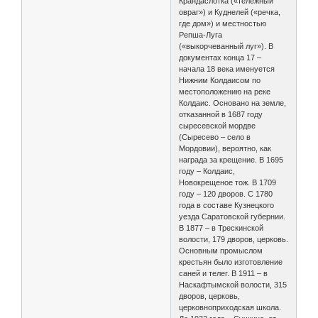
Крандаслотка («тележный
овраг») и Куднелей («речка,
где дом») и местностью
Репша-Луга
(«выкорчеванный луг»). В
документах конца 17 –
начала 18 века именуется
Нижним Колдаисом по
местоположению на реке
Колдаис. Основано на земле,
отказанной в 1687 году
сыресевской мордве
(Сыресево – село в
Мордовии), вероятно, как
награда за крещение. В 1695
году – Колдаис,
Новокрещеное тож. В 1709
году – 120 дворов. С 1780
года в составе Кузнецкого
уезда Саратовской губернии.
В 1877 – в Трескинской
волости, 179 дворов, церковь.
Основным промыслом
крестьян было изготовление
саней и телег. В 1911 – в
Наскафтымской волости, 315
дворов, церковь,
церковноприходская школа.