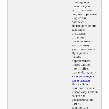
имеющуюся
информацию
фотографиями,
видеоматериалами
и другими
данными.
На каждого воина
заводится
отдельная
страница,
посвященная
конкретному
участнику войны.
Прежде чем
начать
обрабатывать
информацию,
прочитайте,
пожалуйста, тему
-
Как размещать
информацию
.
Любая Ваша
дополнительная
информация очень
важна для
увековечивания
памяти
защитников