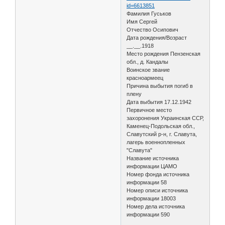
id=6613851
Фамилия Гуськов
Имя Сергей
Отчество Осипович
Дата рождения/Возраст
__.__.1918
Место рождения Пензенская
обл., д. Кандалы
Воинское звание
красноармеец
Причина выбытия погиб в
плену
Дата выбытия 17.12.1942
Первичное место
захоронения Украинская ССР,
Каменец-Подольская обл.,
Славутский р-н, г. Славута,
лагерь военнопленных
"Славута"
Название источника
информации ЦАМО
Номер фонда источника
информации 58
Номер описи источника
информации 18003
Номер дела источника
информации 590