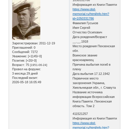
Информация из Книги Памяти
https://www.obd-
memorial.ru/html/info.htm?
id=1050331786
Фамилия Гуськов
Имя Сергей
Отчество Осипович
Дата рождения/Возраст
__.__.1918
Зарегистрирован
: 2011-12-19
Место рождения Пензенская
Приглашений:
0
обл.
Сообщений:
7272
Воинское звание
Уважение:
[+1145/-0]
красноармеец
Позитив:
[+20/-0]
Причина выбытия погиб в
Возраст:
75
[1951-06-24]
Провел на форуме:
плену
3 месяца 29 дней
Дата выбытия 17.12.1942
Последний визит:
Первичное место
2026-05-18 16:05:49
захоронения Украина,
Хмельницкая обл., г. Славута
Название источника
информации Всероссийская
Книга Памяти. Пензенская
область. Том 2
411521257
Информация из Книги Памяти
https://www.obd-
memorial.ru/html/info.htm?