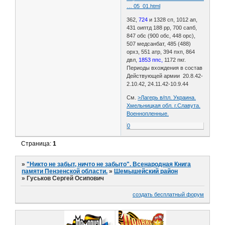
… 05_01.html
362,
724
и 1328 сп, 1012 ап,
431 оиптд 188 рр, 700 сапб,
847 обс (900 обс, 448 орс),
507 медсанбат, 485 (488)
орхз, 551 атр, 394 пхп, 864
двл,
1853 ппс,
1172 пкг.
Периоды вхождения в состав
Действующей армии 20.8.42-
2.10.42, 24.11.42-10.9.44
См.
>Лагерь в/пл. Украина.
Хмельницкая обл. г.Славута.
Военнопленные.
0
Страница:
1
»
"Никто не забыт, ничто не забыто". Всенародная Книга
памяти Пензенской области.
»
Шемышейский район
»
Гуськов Сергей Осипович
создать бесплатный форум