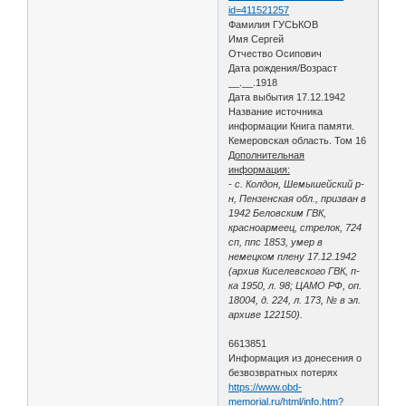
id=411521257
Фамилия ГУСЬКОВ
Имя Сергей
Отчество Осипович
Дата рождения/Возраст
__.__.1918
Дата выбытия 17.12.1942
Название источника
информации Книга памяти.
Кемеровская область. Том 16
Дополнительная
информация:
- с. Колдон, Шемышейский р-
н, Пензенская обл., призван в
1942 Беловским ГВК,
красноармеец, стрелок, 724
сп, ппс 1853, умер в
немецком плену 17.12.1942
(архив Киселевского ГВК, п-
ка 1950, л. 98; ЦАМО РФ, оп.
18004, д. 224, л. 173, № в эл.
архиве 122150).
6613851
Информация из донесения о
безвозвратных потерях
https://www.obd-
memorial.ru/html/info.htm?