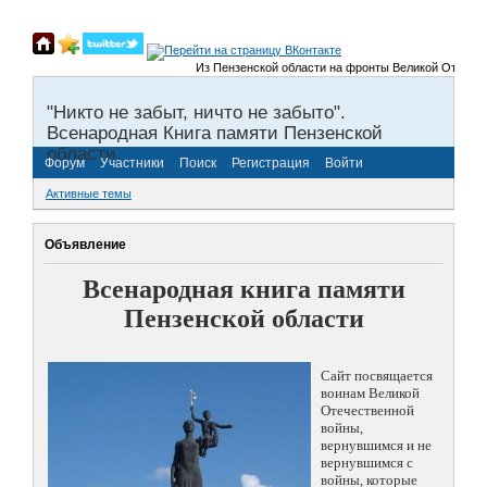
Из Пензенской области на фронты Великой Отечествен
"Никто не забыт, ничто не забыто".
Всенародная Книга памяти Пензенской
области.
Форум
Участники
Поиск
Регистрация
Войти
Активные темы
Объявление
Всенародная книга памяти
Пензенской области
Сайт посвящается
воинам Великой
Отечественной
войны,
вернувшимся и не
вернувшимся с
войны, которые