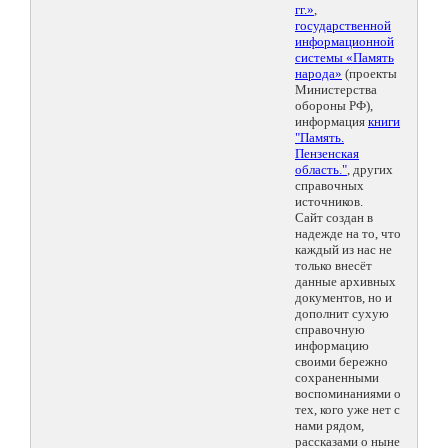
гг.»
,
государственной
информационной
системы «Память
народа»
(проекты
Министерства
обороны РФ),
информация
книги
"Память.
Пензенская
область."
, других
справочных
источников.
Сайт создан в
надежде на то, что
каждый из нас не
только внесёт
данные архивных
документов, но и
дополнит сухую
справочную
информацию
своими бережно
сохраненными
воспоминаниями о
тех, кого уже нет с
нами рядом,
рассказами о ныне