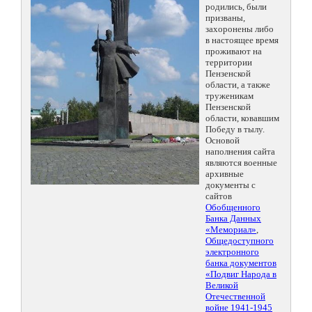
родились, были
призваны,
захоронены либо
в настоящее время
проживают на
территории
Пензенской
области, а также
труженикам
Пензенской
области, ковавшим
Победу в тылу.
Основой
наполнения сайта
являются военные
архивные
документы с
сайтов
Обобщенного
Банка Данных
«Мемориал»
,
Общедоступного
электронного
банка документов
«Подвиг Народа в
Великой
Отечественной
войне 1941-1945