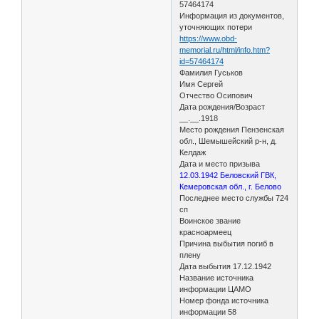
57464174
Информация из документов,
уточняющих потери
https://www.obd-
memorial.ru/html/info.htm?
id=57464174
Фамилия Гуськов
Имя Сергей
Отчество Осипович
Дата рождения/Возраст
__.__.1918
Место рождения Пензенская
обл., Шемышейский р-н, д.
Келдаж
Дата и место призыва
12.03.1942 Беловский ГВК,
Кемеровская обл., г. Белово
Последнее место службы 724
сп
Воинское звание
красноармеец
Причина выбытия погиб в
плену
Дата выбытия 17.12.1942
Название источника
информации ЦАМО
Номер фонда источника
информации 58