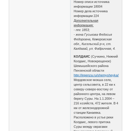
Номер описи источника
информации 18004
Номер дела источника
информации 224
Дополнительная
информация:
- ппс 1853;
- жена Гуськова Федосья
Федоровна, Кемеровская
обл., Кисельский р-н, ст.
Калдагай, ул. Фабричная, 4.
КОЛДАИС
(Сучкино, Нижний
Колдаис, Новокрещеное)
Шемышейского района
Пензенской области
http://inpenza.ru/shemysheyka/koldais.
Мордовское-мокша село,
центр сельсовета, в 22 км к
северу-северо-востоку от
районного центра, на левом
берегу Суры. На 1.1.2004 –
216 хозяйств, 472 жителя. В 4
км от железнодорожной
станции Канаевка.
Расположено в устье реки
Колдаис, левого притока
Суры между оврагами