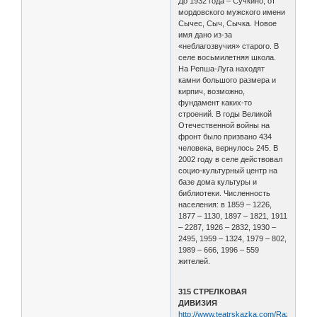
До 1932 года – Сучкино, от
мордовского мужского имени
Сычес, Сыч, Сычка. Новое
имя дано из-за
«неблагозвучия» старого. В
селе восьмилетняя школа.
На Репша-Луга находят
камни большого размера и
кирпич, возможно,
фундамент каких-то
строений. В годы Великой
Отечественной войны на
фронт было призвано 434
человека, вернулось 245. В
2002 году в селе действовал
социо-культурный центр на
базе дома культуры и
библиотеки. Численность
населения: в 1859 – 1226,
1877 – 1130, 1897 – 1821, 1911
– 2287, 1926 – 2832, 1930 –
2495, 1959 – 1324, 1979 – 802,
1989 – 666, 1996 – 559
жителей.
315 СТРЕЛКОВАЯ
ДИВИЗИЯ
http://www.teatrskazka.com/Raznoe/Pe