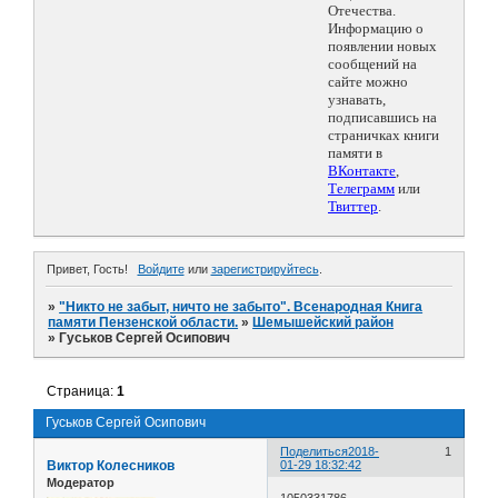
Отечества.
Информацию о
появлении новых
сообщений на
сайте можно
узнавать,
подписавшись на
страничках книги
памяти в
ВКонтакте
,
Телеграмм
или
Твиттер
.
Привет, Гость!
Войдите
или
зарегистрируйтесь
.
»
"Никто не забыт, ничто не забыто". Всенародная Книга
памяти Пензенской области.
»
Шемышейский район
»
Гуськов Сергей Осипович
Страница:
1
Гуськов Сергей Осипович
Поделиться
2018-
1
Виктор Колесников
01-29 18:32:42
Модератор
1050331786