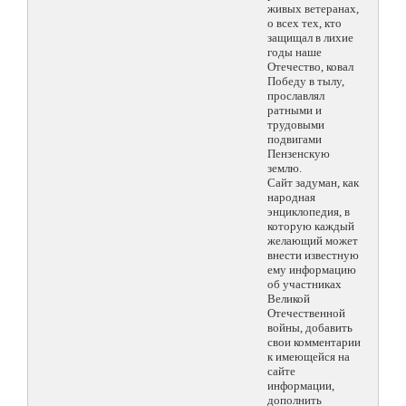
живых ветеранах,
о всех тех, кто
защищал в лихие
годы наше
Отечество, ковал
Победу в тылу,
прославлял
ратными и
трудовыми
подвигами
Пензенскую
землю.
Сайт задуман, как
народная
энциклопедия, в
которую каждый
желающий может
внести известную
ему информацию
об участниках
Великой
Отечественной
войны, добавить
свои комментарии
к имеющейся на
сайте
информации,
дополнить