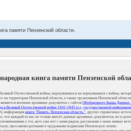
нига памяти Пензенской области.
народная книга памяти Пензенской обл
Великой Отечественной войны, вернувшимся и не вернувшимся с войны, котор
т на территории Пензенской области, а также труженикам Пензенской области
 являются военные архивные документы с сайтов
Обобщенного Банка Данных
а в Великой Отечественной войне 1941-1945 гг.»
,
государственной информаци
), информация
книги "Память. Пензенская область."
, других справочных источ
 то, что каждый из нас не только внесёт данные архивных документов, но и 
оминаниями о тех, кого уже нет с нами рядом, рассказами о ныне живых ветер
в тылу, прославлял ратными и трудовыми подвигами Пензенскую землю.
ая энциклопедия, в которую каждый желающий может внести известную ему и