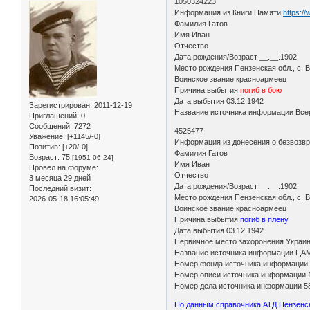
1050324223
Информация из Книги Памяти
https:/
Фамилия Гатов
Имя Иван
Отчество
Дата рождения/Возраст __.__.1902
Место рождения Пензенская обл., с. 
Воинское звание красноармеец
Причина выбытия
погиб в бою
Дата выбытия 03.12.1942
Зарегистрирован
: 2011-12-19
Название источника информации Всер
Приглашений:
0
Сообщений:
7272
4525477
Уважение:
[+1145/-0]
Информация из донесения о безвозв
Позитив:
[+20/-0]
Фамилия Гатов
Возраст:
75
[1951-06-24]
Имя Иван
Провел на форуме:
Отчество
3 месяца 29 дней
Дата рождения/Возраст __.__.1902
Последний визит:
Место рождения Пензенская обл., с. 
2026-05-18 16:05:49
Воинское звание красноармеец
Причина выбытия
погиб в плену
Дата выбытия 03.12.1942
Первичное место захоронения Украинс
Название источника информации ЦА
Номер фонда источника информации
Номер описи источника информации 
Номер дела источника информации 5
По данным справочника АТД Пензенско