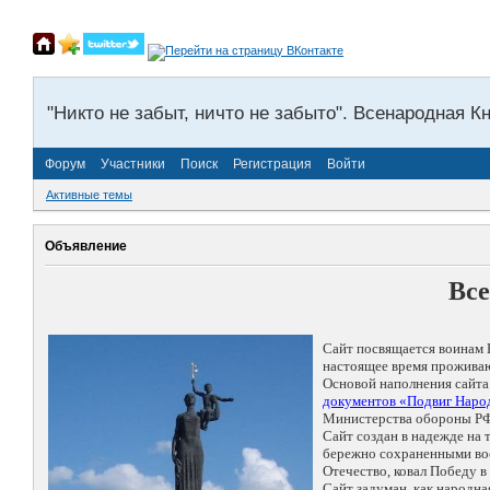
"Никто не забыт, ничто не забыто". Всенародная К
Форум
Участники
Поиск
Регистрация
Войти
Активные темы
Объявление
Все
Сайт посвящается воинам 
настоящее время проживаю
Основой наполнения сайта
документов «Подвиг Народ
Министерства обороны РФ
Сайт создан в надежде на
бережно сохраненными восп
Отечество, ковал Победу 
Сайт задуман, как народн