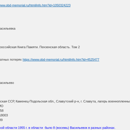
/www.obd-memorial.ru/html/info.htm?id=1050324223
Васильевка
оссийская Книга Памяти. Пензенская область. Том 2
ратных потерях
https://www.obd-memorial.ru/html/info.htm?id=4525477
Васильево
кая ССР, Каменец-Подольская обл., Славутский р-н, г. Славута, лагерь военнопленны
МО
 58
18003
89
й области 1955 г. в области было 8 (восемь) Васильевок в разных районах.