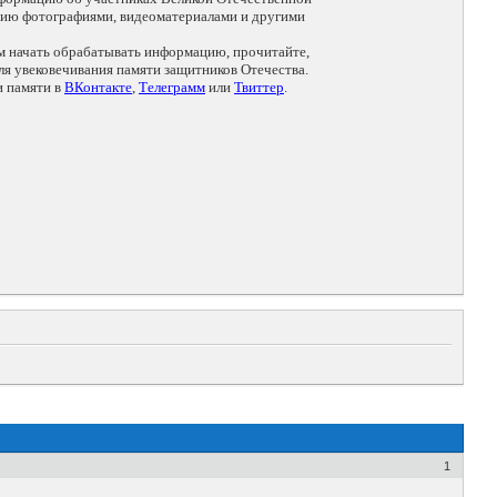
цию фотографиями, видеоматериалами и другими
ем начать обрабатывать информацию, прочитайте,
я увековечивания памяти защитников Отечества.
и памяти в
ВКонтакте
,
Телеграмм
или
Твиттер
.
1