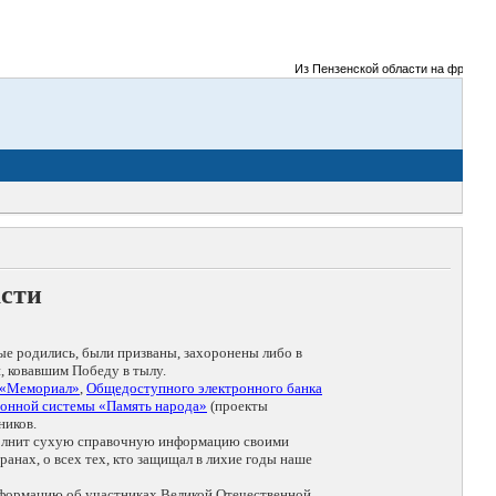
Из Пензенской области на фронты Ве
асти
ые родились, были призваны, захоронены либо в
, ковавшим Победу в тылу.
 «Мемориал»
,
Общедоступного электронного банка
онной системы «Память народа»
(проекты
ников.
дополнит сухую справочную информацию своими
анах, о всех тех, кто защищал в лихие годы наше
нформацию об участниках Великой Отечественной