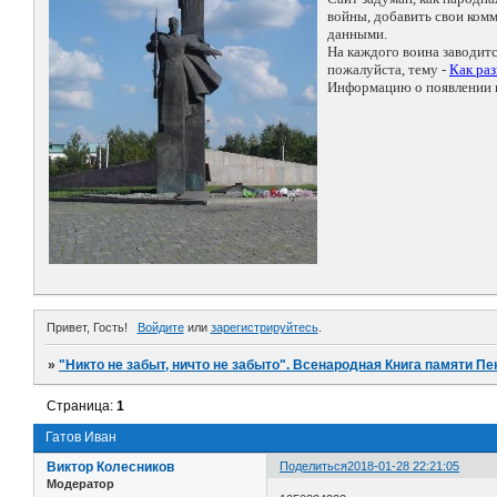
войны, добавить свои ко
данными.
На каждого воина заводит
пожалуйста, тему -
Как ра
Информацию о появлении н
Привет, Гость!
Войдите
или
зарегистрируйтесь
.
»
"Никто не забыт, ничто не забыто". Всенародная Книга памяти Пе
Страница:
1
Гатов Иван
Виктор Колесников
Поделиться
2018-01-28 22:21:05
Модератор