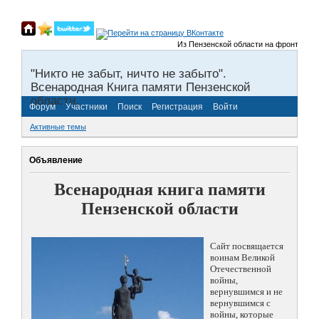
Из Пензенской области на фронты Велик
"Никто не забыт, ничто не забыто".
Всенародная Книга памяти Пензенской
области.
Форум
Участники
Поиск
Регистрация
Войти
Активные темы
Объявление
Всенародная книга памяти
Пензенской области
Сайт посвящается
воинам Великой
Отечественной
войны,
вернувшимся и не
вернувшимся с
войны, которые