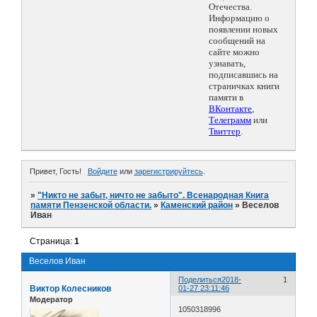
Отечества.
Информацию о
появлении новых
сообщений на
сайте можно
узнавать,
подписавшись на
страничках книги
памяти в
ВКонтакте
,
Телеграмм
или
Твиттер
.
Привет, Гость!
Войдите
или
зарегистрируйтесь
.
»
"Никто не забыт, ничто не забыто". Всенародная Книга
памяти Пензенской области.
»
Каменский район
»
Веселов
Иван
Страница:
1
Веселов Иван
Поделиться
2018-
1
Виктор Колесников
01-27 23:11:46
Модератор
1050318996