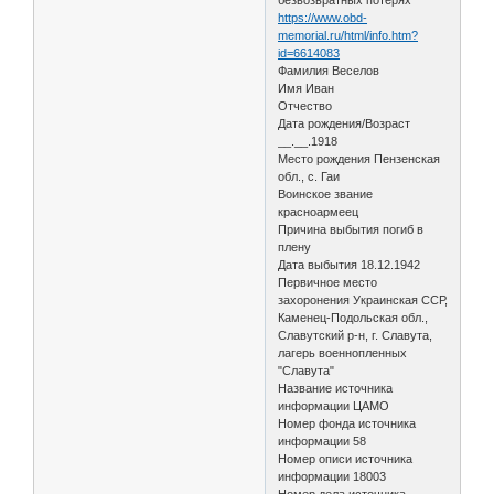
https://www.obd-
memorial.ru/html/info.htm?
id=6614083
Фамилия Веселов
Имя Иван
Отчество
Дата рождения/Возраст
__.__.1918
Место рождения Пензенская
обл., с. Гаи
Воинское звание
красноармеец
Причина выбытия погиб в
плену
Дата выбытия 18.12.1942
Первичное место
захоронения Украинская ССР,
Каменец-Подольская обл.,
Славутский р-н, г. Славута,
лагерь военнопленных
"Славута"
Название источника
информации ЦАМО
Номер фонда источника
информации 58
Номер описи источника
информации 18003
Номер дела источника