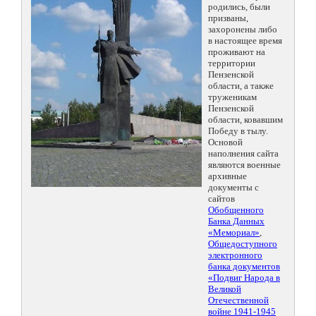
родились, были
призваны,
захоронены либо
в настоящее время
проживают на
территории
Пензенской
области, а также
труженикам
Пензенской
области, ковавшим
Победу в тылу.
Основой
наполнения сайта
являются военные
архивные
документы с
сайтов
Обобщенного
Банка Данных
«Мемориал»
,
Общедоступного
электронного
банка документов
«Подвиг Народа в
Великой
Отечественной
войне 1941-1945