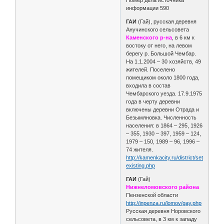
информации 590
ГАИ
(Гай), русская деревня
Анучинского сельсовета
Каменского р-на
, в 6 км к
востоку от него, на левом
берегу р. Большой Чембар.
На 1.1.2004 – 30 хозяйств, 49
жителей. Поселено
помещиком около 1800 года,
входила в состав
Чембарского уезда. 17.9.1975
года в черту деревни
включены деревни Отрада и
Безымяновка. Численность
населения: в 1864 – 295, 1926
– 355, 1930 – 397, 1959 – 124,
1979 – 150, 1989 – 96, 1996 –
74 жителя.
http://kamenkacity.ru/district/settlements
existing.php
ГАИ
(Гай)
Нижнеломовского района
Пензенской области
http://inpenza.ru/lomov/gay.php
Русская деревня Норовского
сельсовета, в 3 км к западу