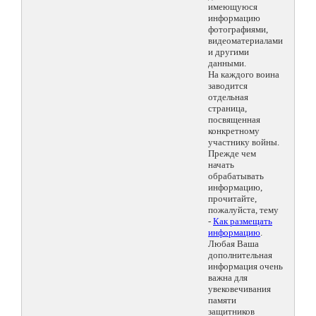
имеющуюся
информацию
фотографиями,
видеоматериалами
и другими
данными.
На каждого воина
заводится
отдельная
страница,
посвященная
конкретному
участнику войны.
Прежде чем
начать
обрабатывать
информацию,
прочитайте,
пожалуйста, тему
-
Как размещать
информацию
.
Любая Ваша
дополнительная
информация очень
важна для
увековечивания
памяти
защитников