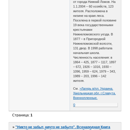
от города Нижний Ломов. На
1.1.2004 – 60 хозяйств, 123
жителя. Расположена в
низине на краю леса.
Поселена в первой половине
19 века государственными
крестьянами
Нижнеломовского уезда. В
1877 – в Пригородной
Нижнеломовской волсоти,
131 двор. В 1998 работала
начальная школа.
Численность населения: в
1864 – 425, 1877 – 1117, 1897
– 672, 1926 – 1016, 1930 –
1096, 1959 – 624, 1979 – 343,
1989 – 203, 1996 – 142
жителя.
См.
>Лагерь в/пл. Украина.
Хмельницкая обл. г.Славута.
Военнопленные.
0
Страница:
1
»
"Никто не забыт, ничто не забыто". Всенародная Книга