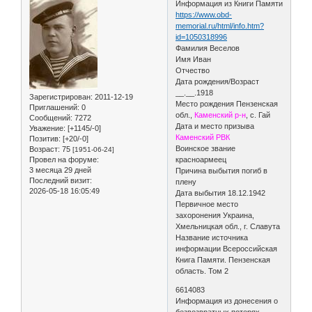
Информация из Книги Памяти
https://www.obd-
memorial.ru/html/info.htm?
id=1050318996
Фамилия Веселов
Имя Иван
Отчество
Дата рождения/Возраст
__.__.1918
Зарегистрирован
: 2011-12-19
Место рождения Пензенская
Приглашений:
0
обл.,
Каменский р-н
, с. Гай
Сообщений:
7272
Дата и место призыва
Уважение:
[+1145/-0]
Каменский РВК
Позитив:
[+20/-0]
Воинское звание
Возраст:
75
[1951-06-24]
Провел на форуме:
красноармеец
3 месяца 29 дней
Причина выбытия погиб в
Последний визит:
плену
2026-05-18 16:05:49
Дата выбытия 18.12.1942
Первичное место
захоронения Украина,
Хмельницкая обл., г. Славута
Название источника
информации Всероссийская
Книга Памяти. Пензенская
область. Том 2
6614083
Информация из донесения о
безвозвратных потерях