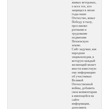
живых ветеранах,
о всех тех, кто
защищал в лихие
годы наше
Отечество, ковал
Победу в тылу,
прославлял
ратными и
трудовыми
подвигами
Пензенскую
землю.
Сайт задуман, как
народная
энциклопедия, в
которую каждый
желающий может
внести известную
ему информацию
об участниках
Великой
Отечественной
войны, добавить
свои комментарии
к имеющейся на
сайте
информации,
дополнить