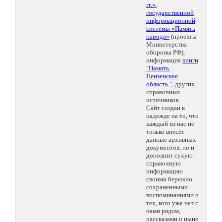
гг.»
,
государственной
информационной
системы «Память
народа»
(проекты
Министерства
обороны РФ),
информация
книги
"Память.
Пензенская
область."
, других
справочных
источников.
Сайт создан в
надежде на то, что
каждый из нас не
только внесёт
данные архивных
документов, но и
дополнит сухую
справочную
информацию
своими бережно
сохраненными
воспоминаниями о
тех, кого уже нет с
нами рядом,
рассказами о ныне