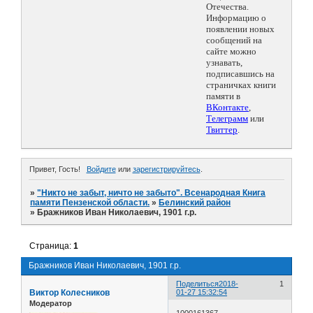
Отечества.
Информацию о
появлении новых
сообщений на
сайте можно
узнавать,
подписавшись на
страничках книги
памяти в
ВКонтакте
,
Телеграмм
или
Твиттер
.
Привет, Гость!
Войдите
или
зарегистрируйтесь
.
»
"Никто не забыт, ничто не забыто". Всенародная Книга
памяти Пензенской области.
»
Белинский район
»
Бражников Иван Николаевич, 1901 г.р.
Страница:
1
Бражников Иван Николаевич, 1901 г.р.
Поделиться
2018-
1
Виктор Колесников
01-27 15:32:54
Модератор
1000161367