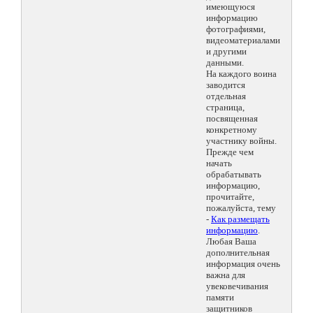
имеющуюся
информацию
фотографиями,
видеоматериалами
и другими
данными.
На каждого воина
заводится
отдельная
страница,
посвященная
конкретному
участнику войны.
Прежде чем
начать
обрабатывать
информацию,
прочитайте,
пожалуйста, тему
-
Как размещать
информацию
.
Любая Ваша
дополнительная
информация очень
важна для
увековечивания
памяти
защитников