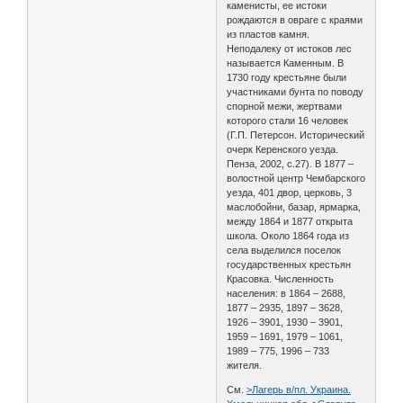
каменисты, ее истоки
рождаются в овраге с краями
из пластов камня.
Неподалеку от истоков лес
называется Каменным. В
1730 году крестьяне были
участниками бунта по поводу
спорной межи, жертвами
которого стали 16 человек
(Г.П. Петерсон. Исторический
очерк Керенского уезда.
Пенза, 2002, с.27). В 1877 –
волостной центр Чембарского
уезда, 401 двор, церковь, 3
маслобойни, базар, ярмарка,
между 1864 и 1877 открыта
школа. Около 1864 года из
села выделился поселок
государственных крестьян
Красовка. Численность
населения: в 1864 – 2688,
1877 – 2935, 1897 – 3628,
1926 – 3901, 1930 – 3901,
1959 – 1691, 1979 – 1061,
1989 – 775, 1996 – 733
жителя.
См.
>Лагерь в/пл. Украина.