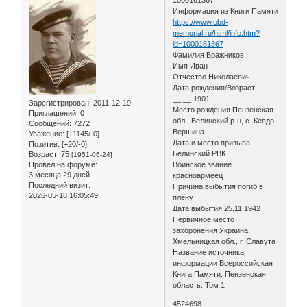
Информация из Книги Памяти
https://www.obd-
memorial.ru/html/info.htm?
id=1000161367
Фамилия Бражников
Имя Иван
Отчество Николаевич
Дата рождения/Возраст
__.__.1901
Зарегистрирован
: 2011-12-19
Место рождения Пензенская
Приглашений:
0
обл., Белинский р-н, с. Кевдо-
Сообщений:
7272
Вершина
Уважение:
[+1145/-0]
Дата и место призыва
Позитив:
[+20/-0]
Белинский РВК
Возраст:
75
[1951-06-24]
Провел на форуме:
Воинское звание
3 месяца 29 дней
красноармеец
Последний визит:
Причина выбытия погиб в
2026-05-18 16:05:49
плену
Дата выбытия 25.11.1942
Первичное место
захоронения Украина,
Хмельницкая обл., г. Славута
Название источника
информации Всероссийская
Книга Памяти. Пензенская
область. Том 1
4524698