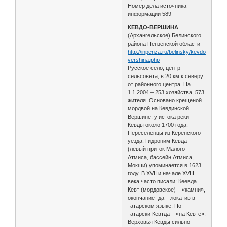
Номер дела источника
информации 589
КЕВДО-ВЕРШИНА
(Архангельское) Белинского
района Пензенской области
http://inpenza.ru/belinsky/kevdo-
vershina.php
Русское село, центр
сельсовета, в 20 км к северу
от районного центра. На
1.1.2004 – 253 хозяйства, 573
жителя. Основано крещеной
мордвой на Кевдинской
Вершине, у истока реки
Кевды около 1700 года.
Переселенцы из Керенского
уезда. Гидроним Кевда
(левый приток Малого
Атмиса, бассейн Атмиса,
Мокши) упоминается в 1623
году. В XVII и начале XVIII
века часто писали: Кеевда.
Кевт (мордовское) – «камни»,
окончание -да – локатив в
татарском языке. По-
татарски Кевтда – «на Кевте».
Верховья Кевды сильно