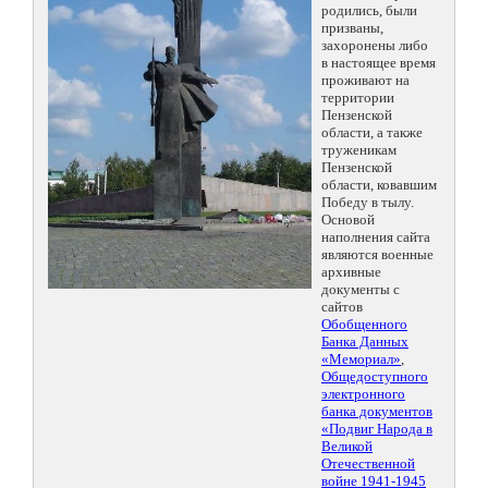
родились, были
призваны,
захоронены либо
в настоящее время
проживают на
территории
Пензенской
области, а также
труженикам
Пензенской
области, ковавшим
Победу в тылу.
Основой
наполнения сайта
являются военные
архивные
документы с
сайтов
Обобщенного
Банка Данных
«Мемориал»
,
Общедоступного
электронного
банка документов
«Подвиг Народа в
Великой
Отечественной
войне 1941-1945