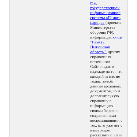
гг.»
,
государственной
информационной
системы «Память
народа»
(проекты
Министерства
обороны РФ),
информация
книги
"Память.
Пензенская
область."
, других
справочных
источников.
Сайт создан в
надежде на то, что
каждый из нас не
только внесёт
данные архивных
документов, но и
дополнит сухую
справочную
информацию
своими бережно
сохраненными
воспоминаниями о
тех, кого уже нет с
нами рядом,
рассказами о ныне