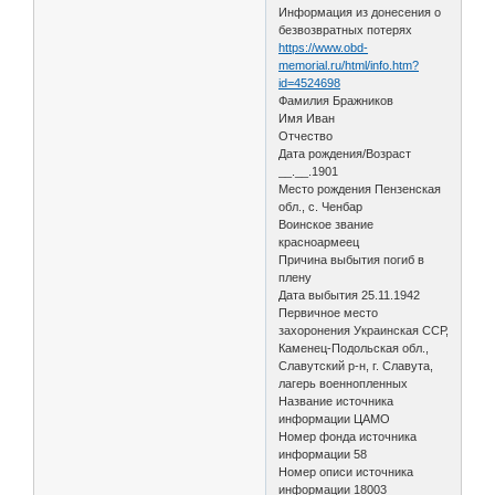
Информация из донесения о
безвозвратных потерях
https://www.obd-
memorial.ru/html/info.htm?
id=4524698
Фамилия Бражников
Имя Иван
Отчество
Дата рождения/Возраст
__.__.1901
Место рождения Пензенская
обл., с. Ченбар
Воинское звание
красноармеец
Причина выбытия погиб в
плену
Дата выбытия 25.11.1942
Первичное место
захоронения Украинская ССР,
Каменец-Подольская обл.,
Славутский р-н, г. Славута,
лагерь военнопленных
Название источника
информации ЦАМО
Номер фонда источника
информации 58
Номер описи источника
информации 18003