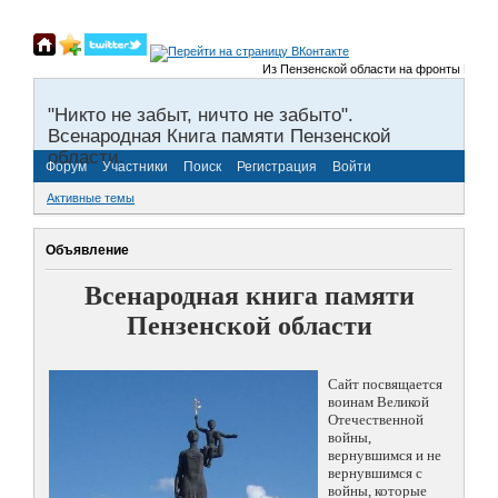
Из Пензенской области на фронты Великой 
"Никто не забыт, ничто не забыто".
Всенародная Книга памяти Пензенской
области.
Форум
Участники
Поиск
Регистрация
Войти
Активные темы
Объявление
Всенародная книга памяти
Пензенской области
Сайт посвящается
воинам Великой
Отечественной
войны,
вернувшимся и не
вернувшимся с
войны, которые