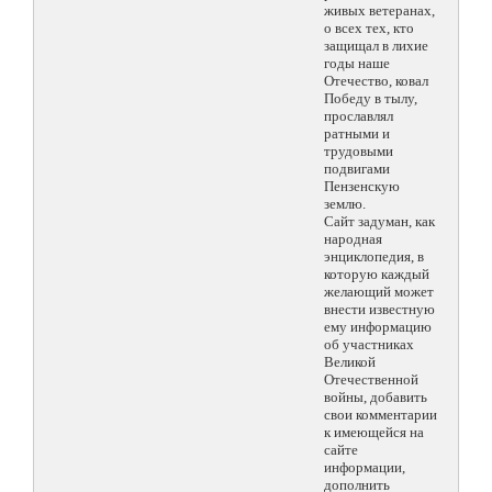
живых ветеранах,
о всех тех, кто
защищал в лихие
годы наше
Отечество, ковал
Победу в тылу,
прославлял
ратными и
трудовыми
подвигами
Пензенскую
землю.
Сайт задуман, как
народная
энциклопедия, в
которую каждый
желающий может
внести известную
ему информацию
об участниках
Великой
Отечественной
войны, добавить
свои комментарии
к имеющейся на
сайте
информации,
дополнить