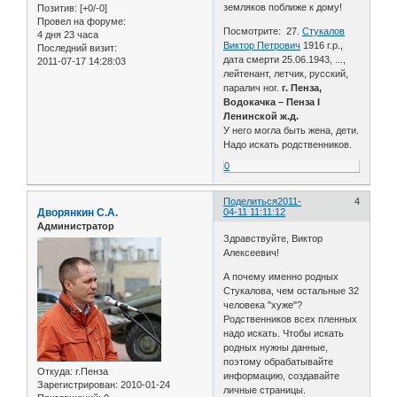
земляков поближе к дому!
Позитив:
[+0/-0]
Провел на форуме:
Посмотрите: 27.
Стукалов
4 дня 23 часа
Виктор Петрович
1916 г.р.,
Последний визит:
дата смерти 25.06.1943, ...,
2011-07-17 14:28:03
лейтенант, летчик, русский,
паралич ног.
г. Пенза,
Водокачка – Пенза I
Ленинской ж.д.
У него могла быть жена, дети.
Надо искать родственников.
0
Поделиться
2011-
4
Дворянкин С.А.
04-11 11:11:12
Администратор
Здравствуйте, Виктор
Алексеевич!
А почему именно родных
Стукалова, чем остальные 32
человека "хуже"?
Родственников всех пленных
надо искать. Чтобы искать
родных нужны данные,
поэтому обрабатывайте
Откуда:
г.Пенза
информацию, создавайте
Зарегистрирован
: 2010-01-24
личные страницы.