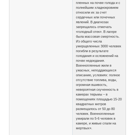
пленных на почве голода и с
полнейшим хладнокровием
относили их за счет
сердечных или почечных
явлений. В диагнозах
запрещалось отмечать
«голодный отек». В лагере
была массовая смертность.
Из общего числа
умерщвленных 3000 человек
погибли в результате
голодания и осложнений на
почве недоедания.
Военнопленные жили в
ужасных, неподдающихся
описанию, условиях: полное
отсутствие топлива, воды,
огромная вшивость,
невероятная скученность в
камерах тюрьмы – в
помещениях площадью 15-20
квадратных метров
размещалось от 50 до 80
человек. Военнопленные
умирали по 5-6 человек в
камере, и живые спали на
мертвых».