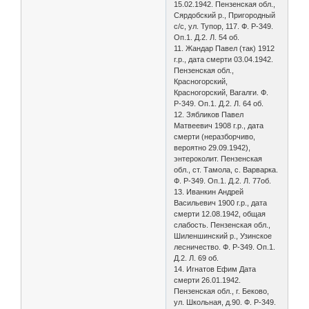
15.02.1942. Пензенская обл.,
Сярдобский р., Пригородный
с/с, ул. Тупор, 117. Ф. Р-349.
Оп.1. Д.2. Л. 54 об.
11. Жандар Павел (так) 1912
г.р., дата смерти 03.04.1942.
Пензенская обл.,
Красногорский,
Красногорский, Вагалги. Ф.
Р-349. Оп.1. Д.2. Л. 64 об.
12. Зябликов Павел
Матвеевич 1908 г.р., дата
смерти (неразборчиво,
вероятно 29.09.1942),
энтероколит. Пензенская
обл., ст. Тамола, с. Варварка.
Ф. Р-349. Оп.1. Д.2. Л. 77об.
13. Иванкин Андрей
Васильевич 1900 г.р., дата
смерти 12.08.1942, общая
слабость. Пензенская обл.,
Шиленшинский р., Узинское
лесничество. Ф. Р-349. Оп.1.
Д.2. Л. 69 об.
14. Игнатов Ефим Дата
смерти 26.01.1942.
Пензенская обл., г. Беково,
ул. Школьная, д.90. Ф. Р-349.