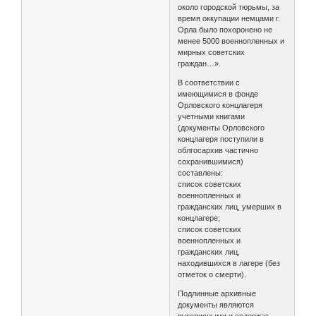
около городской тюрьмы, за
время оккупации немцами г.
Орла было похоронено не
менее 5000 военнопленных и
мирных советских
граждан…».
В соответствии с
имеющимися в фонде
Орловского концлагеря
учетными книгами
(документы Орловского
концлагеря поступили в
облгосархив частично
сохранившимися)
составлены:
список советских
военнопленных и
гражданских лиц, умерших в
концлагере;
список советских
военнопленных и
гражданских лиц,
находившихся в лагере (без
отметок о смерти).
Подлинные архивные
документы являются
рукописными и содержат