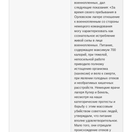
военнопленных, дал
следующие показания: «За
время своего пребывания в
Орловском лагере отношение
к военнопленным со стороны
немецкого командования
могу характеризовать как
сознательное истребление
живой силы в лице
военнопленных. Питание,
содержащее максимум 700
калорий, при тяжелой,
непосильной работе
приводило полному
истощению организма
(кахексии) и вело к смерти,
при явлении голодных отеков
и необратимых кишечных
расстройств. Немецкие врачи
лагеря Купер и Бекель,
несмотря на наши
категорические протесты и
борьбу с этим массовым
убийством советских людей,
утверждали, что питание
вполне удовлетворительное.
Мало того, они отрицали
происхождение отеков у