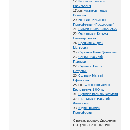
17.
Копейкин Николай
Васильевич
17доп.
Костиков Федор
Ионович
20.
Кошелев Никифор
Прокофьевич (Прохорович)
21.
Никитин Яков Зиновьевич
22.
Овсянников Кузьма
Селиверстович
24.
Прошкин Андрей
Матвеевич
25.
Сергунин Иван Данилович
26.
Спирин Василий
Павлович
27.
Стукалов Виктор
Петрович
28.
Сульдин Матвей
Ефимович
28доп.
Сухоносов Федор
Васильевич, 1900г.р.
31.
Щеголев Василий Кузьмич
32.
Школьников Василий
Фёдорович
33.
Юдин Николай
Прокофьевич
Отредактировано Дворянкин
С.А. (2012-02-03 16:51:01)