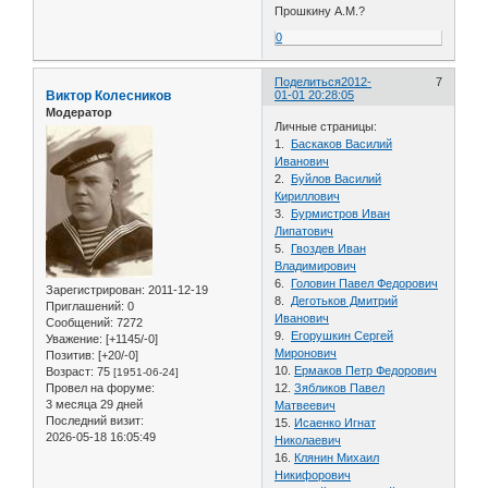
Прошкину А.М.?
0
Поделиться
2012-
7
Виктор Колесников
01-01 20:28:05
Модератор
Личные страницы:
1.
Баскаков Василий
Иванович
2.
Буйлов Василий
Кириллович
3.
Бурмистров Иван
Липатович
5.
Гвоздев Иван
Владимирович
6.
Головин Павел Федорович
Зарегистрирован
: 2011-12-19
8.
Деготьков Дмитрий
Приглашений:
0
Иванович
Сообщений:
7272
9.
Егорушкин Сергей
Уважение:
[+1145/-0]
Миронович
Позитив:
[+20/-0]
10.
Ермаков Петр Федорович
Возраст:
75
[1951-06-24]
Провел на форуме:
12.
Зябликов Павел
3 месяца 29 дней
Матвеевич
Последний визит:
15.
Исаенко Игнат
2026-05-18 16:05:49
Николаевич
16.
Клянин Михаил
Никифорович