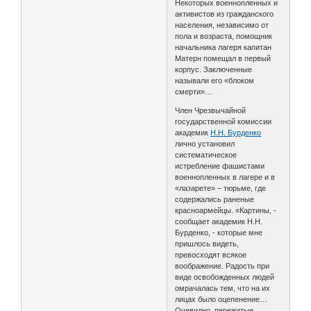
Некоторых военнопленных и
активистов из гражданского
населения, независимо от
пола и возраста, помощник
начальника лагеря капитан
Матерн помещал в первый
корпус. Заключенные
называли его «блоком
смерти»…
Член Чрезвычайной
государственной комиссии
академик
Н.Н. Бурденко
лично установил
систематическое
истребление фашистами
военнопленных в лагере и в
«лазарете» – тюрьме, где
содержались раненые
красноармейцы. «Картины, -
сообщает академик Н.Н.
Бурденко, - которые мне
пришлось видеть,
превосходят всякое
воображение. Радость при
виде освобожденных людей
омрачалась тем, что на их
лицах было оцепенение…
Очевидно, пережитые