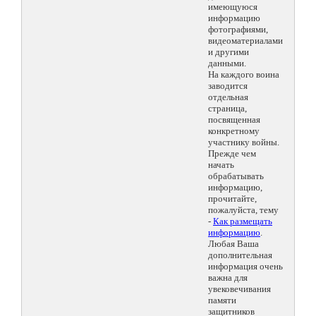
имеющуюся
информацию
фотографиями,
видеоматериалами
и другими
данными.
На каждого воина
заводится
отдельная
страница,
посвященная
конкретному
участнику войны.
Прежде чем
начать
обрабатывать
информацию,
прочитайте,
пожалуйста, тему
-
Как размещать
информацию
.
Любая Ваша
дополнительная
информация очень
важна для
увековечивания
памяти
защитников