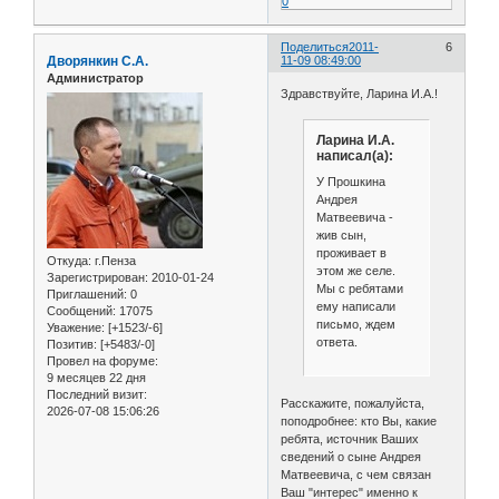
0
Поделиться
2011-
6
Дворянкин С.А.
11-09 08:49:00
Администратор
Здравствуйте, Ларина И.А.!
Ларина И.А.
написал(а):
У Прошкина
Андрея
Матвеевича -
жив сын,
проживает в
Откуда:
г.Пенза
этом же селе.
Зарегистрирован
: 2010-01-24
Мы с ребятами
Приглашений:
0
ему написали
Сообщений:
17075
письмо, ждем
Уважение:
[+1523/-6]
ответа.
Позитив:
[+5483/-0]
Провел на форуме:
9 месяцев 22 дня
Последний визит:
Расскажите, пожалуйста,
2026-07-08 15:06:26
поподробнее: кто Вы, какие
ребята, источник Ваших
сведений о сыне Андрея
Матвеевича, с чем связан
Ваш "интерес" именно к