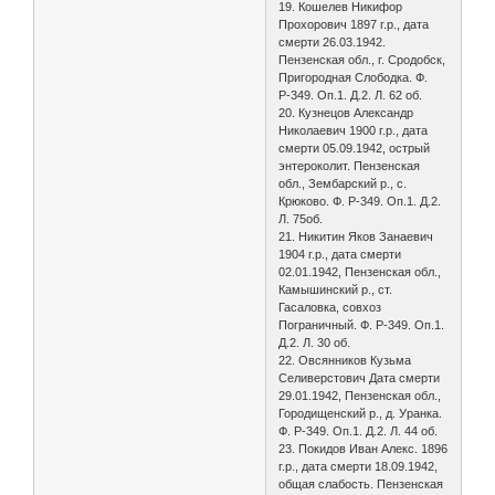
19. Кошелев Никифор
Прохорович 1897 г.р., дата
смерти 26.03.1942.
Пензенская обл., г. Сродобск,
Пригородная Слободка. Ф.
Р-349. Оп.1. Д.2. Л. 62 об.
20. Кузнецов Александр
Николаевич 1900 г.р., дата
смерти 05.09.1942, острый
энтероколит. Пензенская
обл., Зембарский р., с.
Крюково. Ф. Р-349. Оп.1. Д.2.
Л. 75об.
21. Никитин Яков Занаевич
1904 г.р., дата смерти
02.01.1942, Пензенская обл.,
Камышинский р., ст.
Гасаловка, совхоз
Пограничный. Ф. Р-349. Оп.1.
Д.2. Л. 30 об.
22. Овсянников Кузьма
Селиверстович Дата смерти
29.01.1942, Пензенская обл.,
Городищенский р., д. Уранка.
Ф. Р-349. Оп.1. Д.2. Л. 44 об.
23. Покидов Иван Алекс. 1896
г.р., дата смерти 18.09.1942,
общая слабость. Пензенская