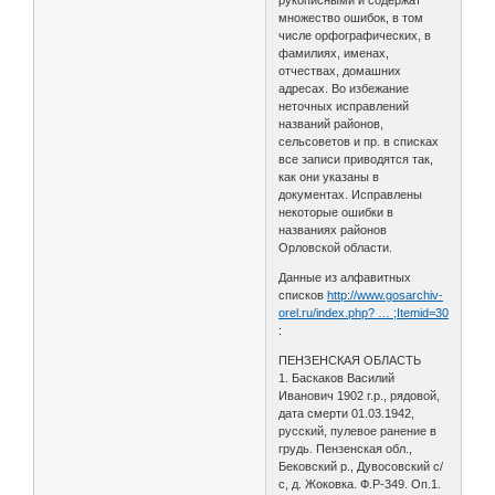
множество ошибок, в том
числе орфографических, в
фамилиях, именах,
отчествах, домашних
адресах. Во избежание
неточных исправлений
названий районов,
сельсоветов и пр. в списках
все записи приводятся так,
как они указаны в
документах. Исправлены
некоторые ошибки в
названиях районов
Орловской области.
Данные из алфавитных
списков
http://www.gosarchiv-
orel.ru/index.php? … ;Itemid=30
:
ПЕНЗЕНСКАЯ ОБЛАСТЬ
1. Баскаков Василий
Иванович 1902 г.р., рядовой,
дата смерти 01.03.1942,
русский, пулевое ранение в
грудь. Пензенская обл.,
Бековский р., Дувосовский с/
с, д. Жоковка. Ф.Р-349. Оп.1.