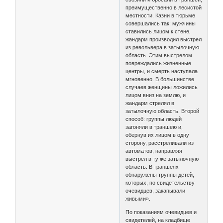
преимущественно в лесистой
местности. Казни в тюрьме
совершались так: мужчины
ставились лицом к стене,
жандарм производил выстрел
из револьвера в затылочную
область. Этим выстрелом
повреждались жизненные
центры, и смерть наступала
мгновенно. В большинстве
случаев женщины ложились
лицом вниз на землю, и
жандарм стрелял в
затылочную область. Второй
способ: группы людей
загоняли в траншею и,
обернув их лицом в одну
сторону, расстреливали из
автоматов, направляя
выстрел в ту же затылочную
область. В траншеях
обнаружены труппы детей,
которых, по свидетельству
очевидцев, закапывали
живыми».
По показаниям очевидцев и
свидетелей, на кладбище