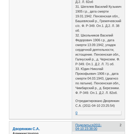
Д.2. Л. 82об
31. Шегелев Василий Кузьмич
1905 г.р., дата смерти
19.01.1942. Пензенская обл.,
Башевяский р., Гремячевский
с/с. Ф. Р-349. Оп.1. Д.2. Л. 38
об.
32. Школьников Василий
Федорович 1906 г.р., дата
смерти 13.09.1942, упадок
сердечной деятельности,
истощение. Пензенская обл.,
Галнуский р., д. Чернозем. Ф.
Р-349. Оп.1. Д.2. Л. 71 об.
33. Юдин Николай
Прокофьевич 1906 г.р., дата
смерти 04.03.1943, (диагноз
по латыни). Пензенская обл.,
Чимбарский р., д. Березники.
Ф. Р-349. Оп.1. Д.2. Л. 82об.
Отредактировано Дворянкин
С.А. (2011-04-10 23:25:54)
0
Поделиться
2011-
2
Дворянкин С.А.
04-10 23:38:00
Администратор