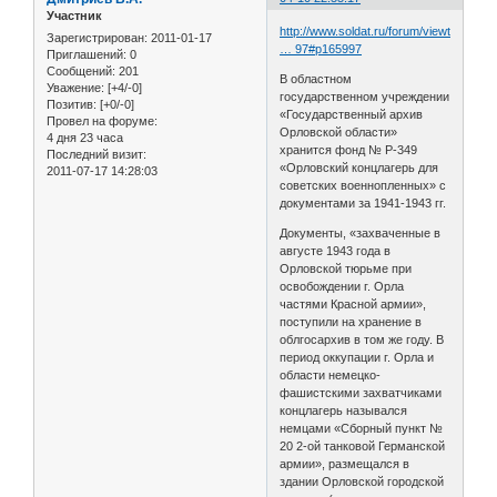
Участник
http://www.soldat.ru/forum/viewtopic.ph
Зарегистрирован
: 2011-01-17
… 97#p165997
Приглашений:
0
Сообщений:
201
В областном
Уважение:
[+4/-0]
государственном учреждении
Позитив:
[+0/-0]
«Государственный архив
Провел на форуме:
Орловской области»
4 дня 23 часа
хранится фонд № Р-349
Последний визит:
«Орловский концлагерь для
2011-07-17 14:28:03
советских военнопленных» с
документами за 1941-1943 гг.
Документы, «захваченные в
августе 1943 года в
Орловской тюрьме при
освобождении г. Орла
частями Красной армии»,
поступили на хранение в
облгосархив в том же году. В
период оккупации г. Орла и
области немецко-
фашистскими захватчиками
концлагерь назывался
немцами «Сборный пункт №
20 2-ой танковой Германской
армии», размещался в
здании Орловской городской