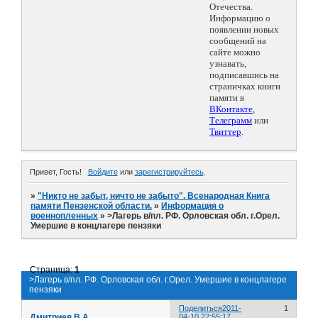
Отечества.
Информацию о
появлении новых
сообщений на
сайте можно
узнавать,
подписавшись на
страничках книги
памяти в
ВКонтакте
,
Телеграмм
или
Твиттер
.
Привет, Гость!
Войдите
или
зарегистрируйтесь
.
»
"Никто не забыт, ничто не забыто". Всенародная Книга
памяти Пензенской области.
»
Информация о
военнопленных
»
>Лагерь в/пл. РФ. Орловская обл. г.Орел.
Умершие в концлагере пензяки
Страница:
1
>Лагерь в/пл. РФ. Орловская обл. г.Орел. Умершие в концлагере
пензяки
Поделиться
2011-
1
Дмитриев В.А.
04-10 22:55:17