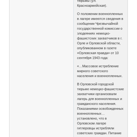
тюрьмы (ул.
Красноармейская).
О положении военнопленных
в лагере имеются сведения в
сообщении Чрезвычайной
государственной комиссии о
злодеяниях немецко-
фашистских захватчиков в г.
Орле и Орловской области,
опубликованном в газете
«Орловская правда» от 10
сентября 1943 года:
«…Массовое истребление
мирного советского
населения и военнопленных.
В Орловской городской
тюрьме немецко-фашистские
захватчики организовали
лагерь для военнопленных и
гражданского населения.
Показаниями освобожденных
военнопленных…
установлено, что в
Орловском лагере
гитлеровцы истребляли
советских граждан. Питание