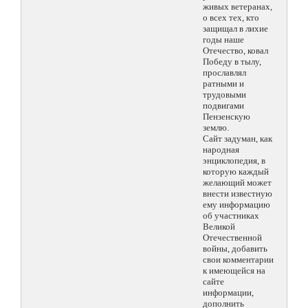
живых ветеранах,
о всех тех, кто
защищал в лихие
годы наше
Отечество, ковал
Победу в тылу,
прославлял
ратными и
трудовыми
подвигами
Пензенскую
землю.
Сайт задуман, как
народная
энциклопедия, в
которую каждый
желающий может
внести известную
ему информацию
об участниках
Великой
Отечественной
войны, добавить
свои комментарии
к имеющейся на
сайте
информации,
дополнить