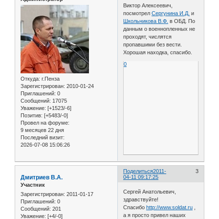
Виктор Алексеевич,
посмотрел
Сергунина И.Д.
и
Школьникова В.Ф.
в ОБД. По
данным о военнопленных не
проходят, числятся
пропавшими без вести.
Хорошая находка, спасибо.
0
Откуда:
г.Пенза
Зарегистрирован
: 2010-01-24
Приглашений:
0
Сообщений:
17075
Уважение:
[+1523/-6]
Позитив:
[+5483/-0]
Провел на форуме:
9 месяцев 22 дня
Последний визит:
2026-07-08 15:06:26
Поделиться
2011-
3
Дмитриев В.А.
04-11 09:17:25
Участник
Сергей Анатольевич,
Зарегистрирован
: 2011-01-17
здравствуйте!
Приглашений:
0
Спасибо
http://www.soldat.ru
,
Сообщений:
201
а я просто привел наших
Уважение:
[+4/-0]