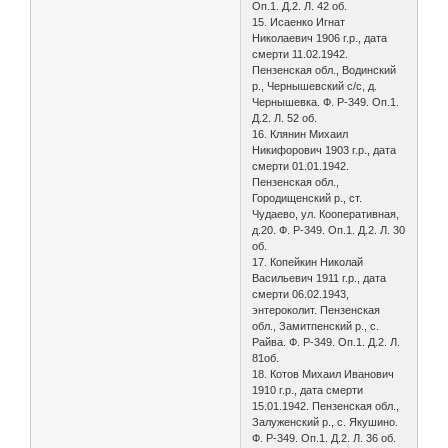
Оп.1. Д.2. Л. 42 об.
15. Исаенко Игнат
Николаевич 1906 г.р., дата
смерти 11.02.1942.
Пензенская обл., Водинский
р., Чернышевский с/с, д.
Чернышевка. Ф. Р-349. Оп.1.
Д.2. Л. 52 об.
16. Клянин Михаил
Никифорович 1903 г.р., дата
смерти 01.01.1942.
Пензенская обл.,
Городищенский р., ст.
Чудаево, ул. Кооперативная,
д.20. Ф. Р-349. Оп.1. Д.2. Л. 30
об.
17. Копейкин Николай
Васильевич 1911 г.р., дата
смерти 06.02.1943,
энтероколит. Пензенская
обл., Замитпенский р., с.
Райва. Ф. Р-349. Оп.1. Д.2. Л.
81об.
18. Котов Михаил Иванович
1910 г.р., дата смерти
15.01.1942. Пензенская обл.,
Залуженский р., с. Якушино.
Ф. Р-349. Оп.1. Д.2. Л. 36 об.