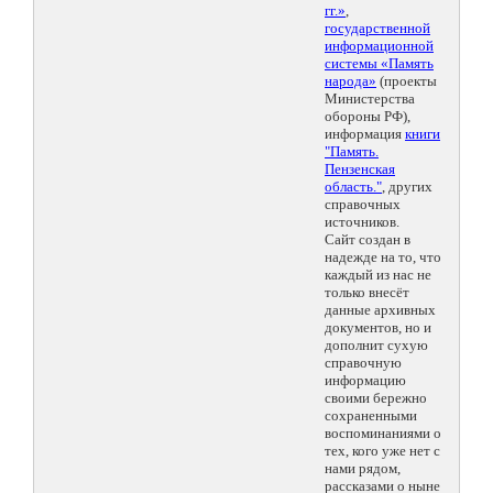
гг.»
,
государственной
информационной
системы «Память
народа»
(проекты
Министерства
обороны РФ),
информация
книги
"Память.
Пензенская
область."
, других
справочных
источников.
Сайт создан в
надежде на то, что
каждый из нас не
только внесёт
данные архивных
документов, но и
дополнит сухую
справочную
информацию
своими бережно
сохраненными
воспоминаниями о
тех, кого уже нет с
нами рядом,
рассказами о ныне