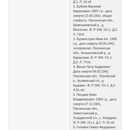
Д.1. Л. 14 об.
2. Буйлов Василий
Кириллович 1897 г.р., дата
смерти 22.09.1942, общая
слабость. Пензенская обл.,
Шомошеевский р., д.
Мохатино. Ф. Р-349. Оп.1. Д.2.
Л. 72об.
3. Бурмистров Иван Ин. 1908
г.р., дата смерти 29.09.1942,
энтероколит. Пензенская
обл., Колышлевский р., д.
Караулова. Ф. Р-349. Оп.1.
Д.2. Л. 77об.
4. Васин Петр Андреевич
Дата смерти 09.02.1942.
Пензенская обл., Понобский
р., Куляевский с/с, д.
Будович. Ф. Р-349. Оп.1. Д.2.
Л.51 об.
5. Гвоздев Иван
Владимирович 1909 г.р., дата
смерти 27.12.1941,
Пензенская обл.,
Земетчинский р.,
Усердинский с/с, с. Усердино.
Ф. Р-349. Оп.1. Д.2. Л. 25 об.
6. Головин Павел Федорович