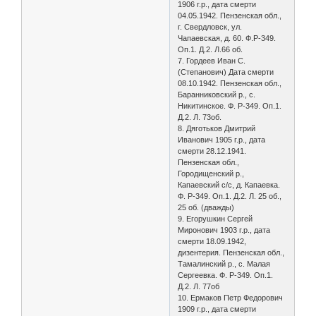
1906 г.р., дата смерти
04.05.1942. Пензенская обл.,
г. Свердловск, ул.
Чапаевская, д. 60. Ф.Р-349.
Оп.1. Д.2. Л.66 об.
7. Гордеев Иван С.
(Степанович) Дата смерти
08.10.1942. Пензенская обл.,
Баранниковский р., с.
Никитинское. Ф. Р-349. Оп.1.
Д.2. Л. 73об.
8. Дяготьков Дмитрий
Иванович 1905 г.р., дата
смерти 28.12.1941.
Пензенская обл.,
Городищенский р.,
Капаевский с/с, д. Капаевка.
Ф. Р-349. Оп.1. Д.2. Л. 25 об.,
25 об. (дважды)
9. Егорушкин Сергей
Миронович 1903 г.р., дата
смерти 18.09.1942,
дизентерия. Пензенская обл.,
Тамалинский р., с. Малая
Сергеевка. Ф. Р-349. Оп.1.
Д.2. Л. 77об
10. Ермаков Петр Федорович
1909 г.р., дата смерти