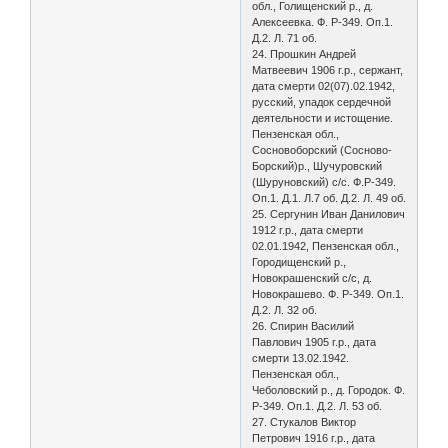
обл., Голищенский р., д.
Алексеевка. Ф. Р-349. Оп.1.
Д.2. Л. 71 об.
24. Прошкин Андрей
Матвеевич 1906 г.р., сержант,
дата смерти 02(07).02.1942,
русский, упадок сердечной
деятельности и истощение.
Пензенская обл.,
Сосновоборский (Сосново-
Борский)р., Шучуровский
(Шуруновский) с/с. Ф.Р-349.
Оп.1. Д.1. Л.7 об. Д.2. Л. 49 об.
25. Сергунин Иван Данилович
1912 г.р., дата смерти
02.01.1942, Пензенская обл.,
Городищенский р.,
Новокрашенский с/с, д.
Новокрашево. Ф. Р-349. Оп.1.
Д.2. Л. 32 об.
26. Спирин Василий
Павлович 1905 г.р., дата
смерти 13.02.1942.
Пензенская обл.,
Чеболовский р., д. Городок. Ф.
Р-349. Оп.1. Д.2. Л. 53 об.
27. Стукалов Виктор
Петрович 1916 г.р., дата