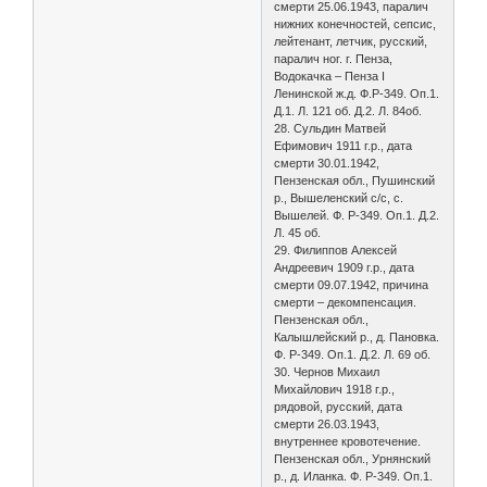
смерти 25.06.1943, паралич
нижних конечностей, сепсис,
лейтенант, летчик, русский,
паралич ног. г. Пенза,
Водокачка – Пенза I
Ленинской ж.д. Ф.Р-349. Оп.1.
Д.1. Л. 121 об. Д.2. Л. 84об.
28. Сульдин Матвей
Ефимович 1911 г.р., дата
смерти 30.01.1942,
Пензенская обл., Пушинский
р., Вышеленский с/с, с.
Вышелей. Ф. Р-349. Оп.1. Д.2.
Л. 45 об.
29. Филиппов Алексей
Андреевич 1909 г.р., дата
смерти 09.07.1942, причина
смерти – декомпенсация.
Пензенская обл.,
Калышлейский р., д. Пановка.
Ф. Р-349. Оп.1. Д.2. Л. 69 об.
30. Чернов Михаил
Михайлович 1918 г.р.,
рядовой, русский, дата
смерти 26.03.1943,
внутреннее кровотечение.
Пензенская обл., Урнянский
р., д. Иланка. Ф. Р-349. Оп.1.