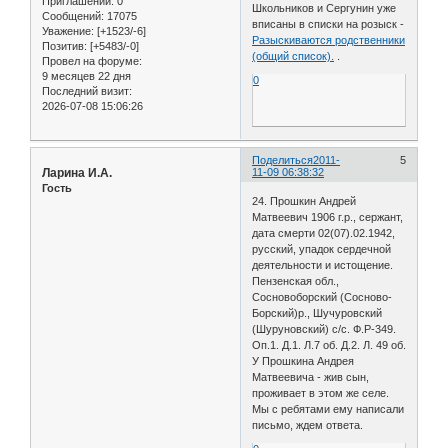
Приглашений:
0
Школьников и Сергунин уже
Сообщений:
17075
вписаны в списки на розыск -
Уважение:
[+1523/-6]
Разыскиваются родственники
Позитив:
[+5483/-0]
(общий список).
.
Провел на форуме:
9 месяцев 22 дня
0
Последний визит:
2026-07-08 15:06:26
Поделиться
2011-
5
Ларина И.А.
11-09 06:38:32
Гость
24. Прошкин Андрей
Матвеевич 1906 г.р., сержант,
дата смерти 02(07).02.1942,
русский, упадок сердечной
деятельности и истощение.
Пензенская обл.,
Сосновоборский (Сосново-
Борский)р., Шучуровский
(Шуруновский) с/с. Ф.Р-349.
Оп.1. Д.1. Л.7 об. Д.2. Л. 49 об.
У Прошкина Андрея
Матвеевича - жив сын,
проживает в этом же селе.
Мы с ребятами ему написали
письмо, ждем ответа.