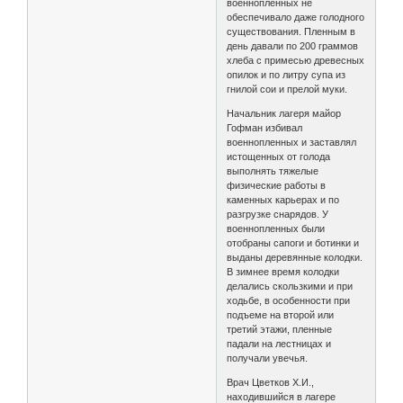
военнопленных не
обеспечивало даже голодного
существования. Пленным в
день давали по 200 граммов
хлеба с примесью древесных
опилок и по литру супа из
гнилой сои и прелой муки.
Начальник лагеря майор
Гофман избивал
военнопленных и заставлял
истощенных от голода
выполнять тяжелые
физические работы в
каменных карьерах и по
разгрузке снарядов. У
военнопленных были
отобраны сапоги и ботинки и
выданы деревянные колодки.
В зимнее время колодки
делались скользкими и при
ходьбе, в особенности при
подъеме на второй или
третий этажи, пленные
падали на лестницах и
получали увечья.
Врач Цветков Х.И.,
находившийся в лагере