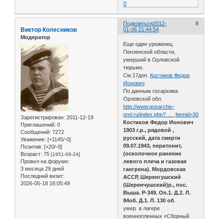
0
Поделиться
2012-
8
Виктор Колесников
01-06 21:44:54
Модератор
Еще один уроженец
Пензенской области,
умерший в Орловской
тюрьме.
См.17доп.
Костиков Федор
Ионович
По данным госархива
Орловской обл.
http://www.gosarchiv-
orel.ru/index.php? … ;Itemid=30
Зарегистрирован
: 2011-12-19
Костиков Федор Ионович
Приглашений:
0
1903 г.р., рядовой ,
Сообщений:
7272
русский, дата смерти
Уважение:
[+1145/-0]
09.07.1943, перитонит,
Позитив:
[+20/-0]
(осколочное ранение
Возраст:
75
[1951-06-24]
Провел на форуме:
левого плеча и газовая
3 месяца 29 дней
гангрена). Мордовская
Последний визит:
АССР, Шеренгушский
2026-05-18 16:05:49
(Шеренчушский)р., пос.
Выша. Р-349. Оп.1. Д.2. Л.
84об. Д.1. Л. 130 об
.
умер в лагере
военнопленных «Сборный