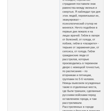
страдания поставили знак
равенства между жизнью и
смертью. Я наблюдал три дня
этих людей, перевязывал их,
эвакуировал –
психологический ступор не
менялся. Нечто подобное в
первые дни лежало и на
лицах врачей. Гибли в лагере
от болезней, от голода, от
побоев, гибли в «лазарете» -
тюрьме от заражения ран, от
сепсиса, от голода. Гибли
гражданские люди от
расстрелов, которые
производились в тюремном
дворе с немецкой точностью,
по расписанию – по
вторникам и пятницам,
группами по 5-6 человек.
Немцы вывозили осужденных
также в отдаленные места,
где были траншеи, сделанные
русскими войсками перед
оставлением города, и там
расстреливали.
Расстрелянных в городе
свозили и бросали в траншеи,