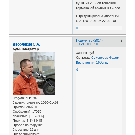
пункт № 20 2-ой танковой
Германской армии» в г.Орёл.
Отредактировано Дворянкин
С.А. (2012-01-06 22:29:10)
0
Поделиться
2014-
9
Дворянкин С.А.
10-21 10:15:50
Администратор
Здравствуйте!
См.также
Сухоносов Федор
Васильевич, 1900г.р.
0
Откуда:
г.Пенза
Зарегистрирован
: 2010-01-24
Приглашений:
0
Сообщений:
17075
Уважение:
[+1523/-6]
Позитив:
[+5483/-0]
Провел на форуме:
9 месяцев 22 дня
Последний визит: