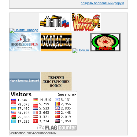
создать бесплатный форум
Verification: 9054dc0dbbcd0607