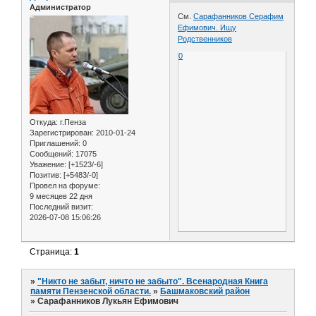
Администратор
См.
Сарафанников Серафим
Ефимович. Ищу
Родственников
0
Откуда:
г.Пенза
Зарегистрирован
: 2010-01-24
Приглашений:
0
Сообщений:
17075
Уважение:
[+1523/-6]
Позитив:
[+5483/-0]
Провел на форуме:
9 месяцев 22 дня
Последний визит:
2026-07-08 15:06:26
Страница:
1
»
"Никто не забыт, ничто не забыто". Всенародная Книга
памяти Пензенской области.
»
Башмаковский район
»
Сарафанников Лукьян Ефимович