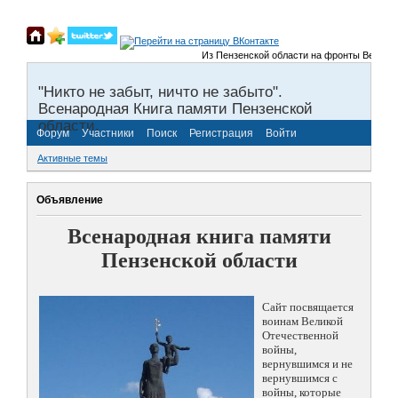
Из Пензенской области на фронты Великой О
"Никто не забыт, ничто не забыто".
Всенародная Книга памяти Пензенской
области.
Форум
Участники
Поиск
Регистрация
Войти
Активные темы
Объявление
Всенародная книга памяти
Пензенской области
Сайт посвящается
воинам Великой
Отечественной
войны,
вернувшимся и не
вернувшимся с
войны, которые