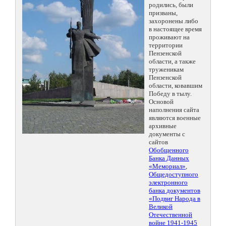
родились, были
призваны,
захоронены либо
в настоящее время
проживают на
территории
Пензенской
области, а также
труженикам
Пензенской
области, ковавшим
Победу в тылу.
Основой
наполнения сайта
являются военные
архивные
документы с
сайтов
Обобщенного
Банка Данных
«Мемориал»
,
Общедоступного
электронного
банка документов
«Подвиг Народа в
Великой
Отечественной
войне 1941-1945