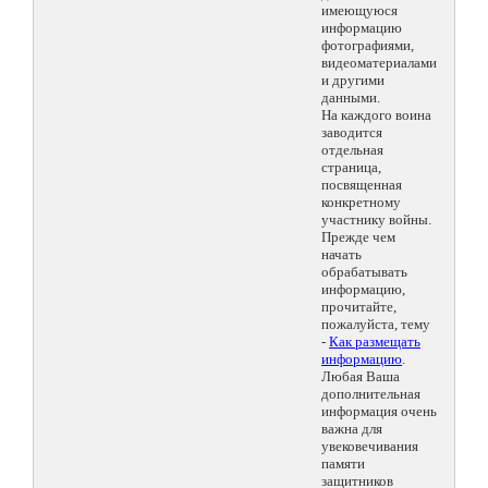
имеющуюся
информацию
фотографиями,
видеоматериалами
и другими
данными.
На каждого воина
заводится
отдельная
страница,
посвященная
конкретному
участнику войны.
Прежде чем
начать
обрабатывать
информацию,
прочитайте,
пожалуйста, тему
-
Как размещать
информацию
.
Любая Ваша
дополнительная
информация очень
важна для
увековечивания
памяти
защитников