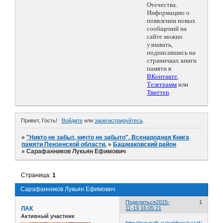
Отечества.
Информацию о
появлении новых
сообщений на
сайте можно
узнавать,
подписавшись на
страничках книги
памяти в
ВКонтакте
,
Телеграмм
или
Твиттер
.
Привет, Гость!
Войдите
или
зарегистрируйтесь
.
»
"Никто не забыт, ничто не забыто". Всенародная Книга
памяти Пензенской области.
»
Башмаковский район
»
Сарафанников Лукьян Ефимович
Страница:
1
Сарафанников Лукьян Ефимович
Поделиться
2015-
1
ЛАК
11-19 16:05:21
Активный участник
http://moypolk.ru/soldiers/sarafannikov