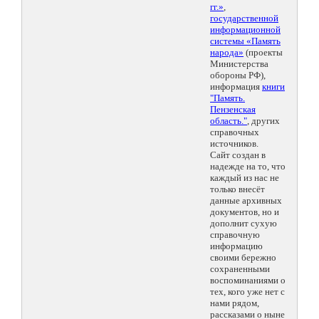
гг.»
,
государственной
информационной
системы «Память
народа»
(проекты
Министерства
обороны РФ),
информация
книги
"Память.
Пензенская
область."
, других
справочных
источников.
Сайт создан в
надежде на то, что
каждый из нас не
только внесёт
данные архивных
документов, но и
дополнит сухую
справочную
информацию
своими бережно
сохраненными
воспоминаниями о
тех, кого уже нет с
нами рядом,
рассказами о ныне