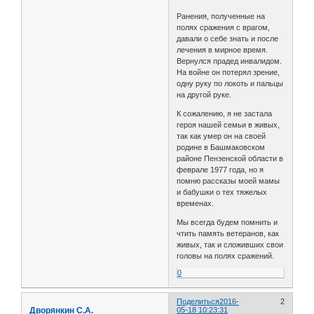
Ранения, полученные на
полях сражения с врагом,
давали о себе знать и после
лечения в мирное время.
Вернулся прадед инвалидом.
На войне он потерял зрение,
одну руку по локоть и пальцы
на другой руке.
К сожалению, я не застала
героя нашей семьи в живых,
так как умер он на своей
родине в Башмаковском
районе Пензенской области в
феврале 1977 года, но я
помню рассказы моей мамы
и бабушки о тех тяжелых
временах.
Мы всегда будем помнить и
чтить память ветеранов, как
живых, так и сложивших свои
головы на полях сражений.
0
Поделиться
2016-
2
Дворянкин С.А.
05-18 10:23:31