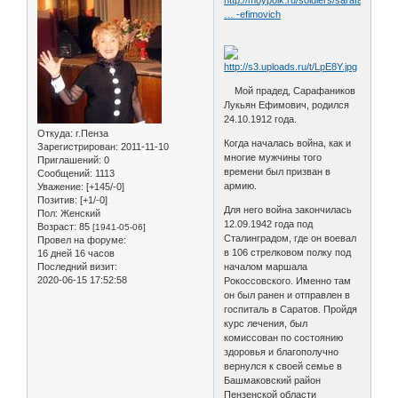
… -efimovich
Мой прадед, Сарафаников
Лукьян Ефимович, родился
24.10.1912 года.
Откуда:
г.Пенза
Когда началась война, как и
Зарегистрирован
: 2011-11-10
многие мужчины того
Приглашений:
0
времени был призван в
Сообщений:
1113
армию.
Уважение:
[+145/-0]
Позитив:
[+1/-0]
Для него война закончилась
Пол:
Женский
12.09.1942 года под
Возраст:
85
[1941-05-06]
Сталинградом, где он воевал
Провел на форуме:
в 106 стрелковом полку под
16 дней 16 часов
Последний визит:
началом маршала
2020-06-15 17:52:58
Рокоссовского. Именно там
он был ранен и отправлен в
госпиталь в Саратов. Пройдя
курс лечения, был
комиссован по состоянию
здоровья и благополучно
вернулся к своей семье в
Башмаковский район
Пензенской области