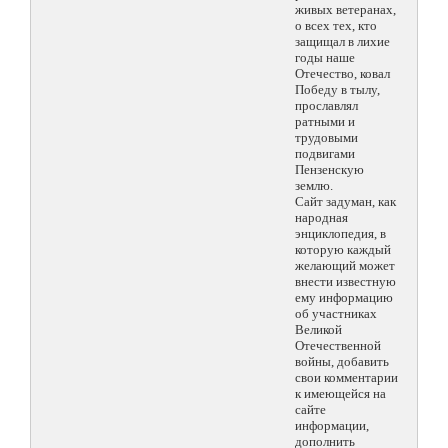
живых ветеранах,
о всех тех, кто
защищал в лихие
годы наше
Отечество, ковал
Победу в тылу,
прославлял
ратными и
трудовыми
подвигами
Пензенскую
землю.
Сайт задуман, как
народная
энциклопедия, в
которую каждый
желающий может
внести известную
ему информацию
об участниках
Великой
Отечественной
войны, добавить
свои комментарии
к имеющейся на
сайте
информации,
дополнить