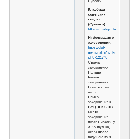
Сувалки.
Кладбище
советских
солдат
(Сувалки)
https://ru.wikipedia.org/wiki....и
)
Информация о
захоронении.
https://obd-
memorial.ru/html/info.htm?
id=87121748
Страна
захоронения
Польша
Регион
захоронения
Белостокское
воев.
Номер
захоронения в
ВМЦ ЗПКК-103
Место
захоронения
повят Сувалки, у
д. Крывулька,
около шоссе,
ведущего из м.