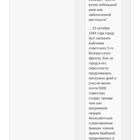
возле небольшой
реки или
заболоченной
местности".
... 23 октября
1944 года город
был захвачен
войсками
советского 3-го
Белорусского
фронта. Бои за
город и его
окрестности
продолжались
несколько дней и
унесли жизни
почти 5000
советских
солдат, прежде
чем они
разгромили
немцев.
Антисоветское
сопротивление
бывших членов
Армии Крайовой
продолжалось в