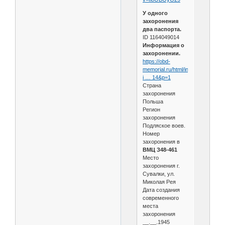
У одного
захоронения
два паспорта.
ID 1164049014
Информация о
захоронении.
https://obd-
memorial.ru/html/info.htm?
i … 14&p=1
Страна
захоронения
Польша
Регион
захоронения
Подляское воев.
Номер
захоронения в
ВМЦ З48-461
Место
захоронения г.
Сувалки, ул.
Миколая Рея
Дата создания
современного
места
захоронения
__.__.1945