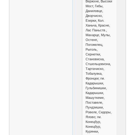
Вержхне, Высоки
Мост, Гибы,
Даниловце,
Дворчиско,
Езерки, Кол.
Ханьча, Красне,
Лас Паньств.,
Махарце, Мулы,
Остенп,
Погожелец,
Рыголь,
Сернетки,
Становиска,
Стшельцовизна,
Тартачиско,
Тобалувка,
Фронцки; гм.
Кадарышки,
Гульбинишки,
Кадарышки,
Машуткеме,
Поставеле,
Пундзишки,
Ровеле, Сидоры,
Ялово; гм.
Конецбур,
Конецбур,
Курянки,