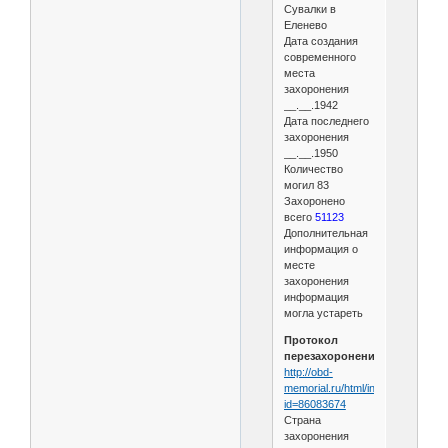
Сувалки в
Еленево
Дата создания
современного
места
захоронения
__.__.1942
Дата последнего
захоронения
__.__.1950
Количество
могил 83
Захоронено
всего
51123
Дополнительная
информация о
месте
захоронения
информация
могла устареть
Протокол
перезахоронения
http://obd-
memorial.ru/html/info.htm?
id=86083674
Страна
захоронения