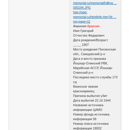
memorial.ru/memorial/fullima …
000194.JPG
http://obd-
memorial.ru/html/info.htm?id …
mp;page=11
Фамилия
Крапчин
Имя Григорий
Отчество Федорович
Дата рождения/Возраст
__.__.1907
Место рождения Пензенская
обл., Свищевский р-н
Дата и место призыва
Йошкар-Олинский РВК,
Марийская АССР, Йошкар-
Олинский р-н
Последнее место службы 173
сд
Воинское звание
красноармеец
Причина выбытия убит
Дата выбытия 22.10.1944
Название источника
информации ЦАМО
Номер фонда источника
информации 58
Номер описи источника
информации 18002