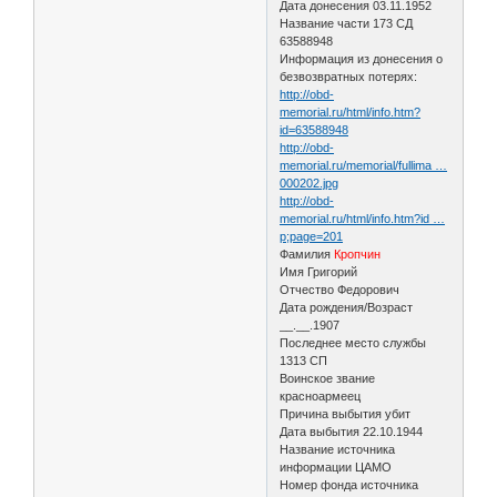
Дата донесения 03.11.1952
Название части 173 СД
63588948
Информация из донесения о
безвозвратных потерях:
http://obd-
memorial.ru/html/info.htm?
id=63588948
http://obd-
memorial.ru/memorial/fullima …
000202.jpg
http://obd-
memorial.ru/html/info.htm?id …
p;page=201
Фамилия
Кропчин
Имя Григорий
Отчество Федорович
Дата рождения/Возраст
__.__.1907
Последнее место службы
1313 СП
Воинское звание
красноармеец
Причина выбытия убит
Дата выбытия 22.10.1944
Название источника
информации ЦАМО
Номер фонда источника