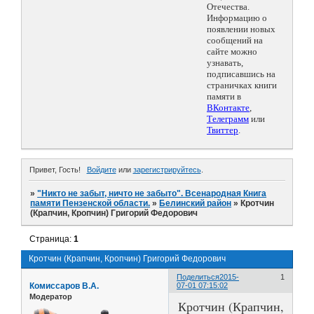
Отечества.
Информацию о
появлении новых
сообщений на
сайте можно
узнавать,
подписавшись на
страничках книги
памяти в
ВКонтакте
,
Телеграмм
или
Твиттер
.
Привет, Гость!
Войдите
или
зарегистрируйтесь
.
»
"Никто не забыт, ничто не забыто". Всенародная Книга
памяти Пензенской области.
»
Белинский район
»
Кротчин
(Крапчин, Кропчин) Григорий Федорович
Страница:
1
Кротчин (Крапчин, Кропчин) Григорий Федорович
Поделиться
2015-
1
Комиссаров В.А.
07-01 07:15:02
Модератор
Кротчин (Крапчин,