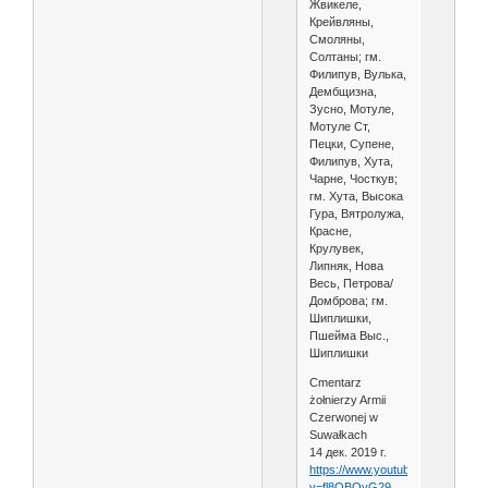
Жвикеле,
Крейвляны,
Смоляны,
Солтаны; гм.
Филипув, Вулька,
Дембщизна,
Зусно, Мотуле,
Мотуле Ст,
Пецки, Супене,
Филипув, Хута,
Чарне, Чосткув;
гм. Хута, Высока
Гура, Вятролужа,
Красне,
Крулувек,
Липняк, Нова
Весь, Петрова/
Домброва; гм.
Шиплишки,
Пшейма Выс.,
Шиплишки
Cmentarz
żołnierzy Armii
Czerwonej w
Suwałkach
14 дек. 2019 г.
https://www.youtube.com/watch?
v=fl8OBOyG29