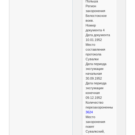
Польша
Регион
захоронения
Белостокское
воев.
Номер
документа 4
Дата документа
10.01.1952
Место
составления
протокола
Сувалки
Дата периода
эксгумации
начальная
30.09.1952
Дата периода
эксгумации
конечная
09.12.1952
Количество
перезахороненных
3624
Место
захоронения
повят
Сувалкский,