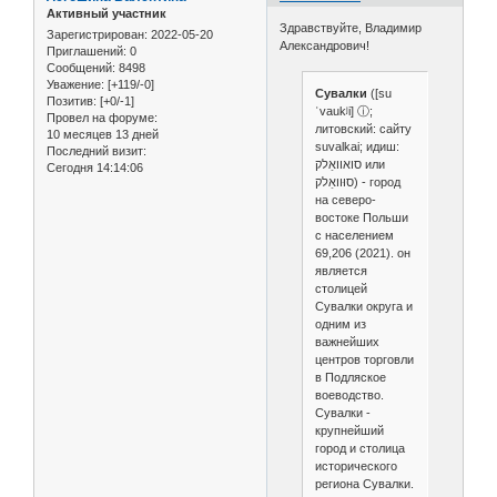
Активный участник
Здравствуйте, Владимир
Зарегистрирован
: 2022-05-20
Александрович!
Приглашений:
0
Сообщений:
8498
Уважение:
[+119/-0]
Сувалки
([su
Позитив:
[+0/-1]
ˈvaukʲi] ⓘ;
Провел на форуме:
литовский: сайту
10 месяцев 13 дней
suvalkai; идиш:
Последний визит:
סואוואַלק или
Сегодня 14:14:06
סוּוואַלק) - город
на северо-
востоке Польши
с населением
69,206 (2021). он
является
столицей
Сувалки округа и
одним из
важнейших
центров торговли
в Подляское
воеводство.
Сувалки -
крупнейший
город и столица
исторического
региона Сувалки.