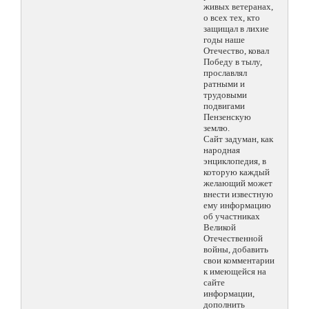
живых ветеранах,
о всех тех, кто
защищал в лихие
годы наше
Отечество, ковал
Победу в тылу,
прославлял
ратными и
трудовыми
подвигами
Пензенскую
землю.
Сайт задуман, как
народная
энциклопедия, в
которую каждый
желающий может
внести известную
ему информацию
об участниках
Великой
Отечественной
войны, добавить
свои комментарии
к имеющейся на
сайте
информации,
дополнить