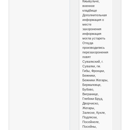
Кжывульче,
военное
кладбище
Дополнительная
информация о
месте
захоронения
информация
могла устареть
Откуда
производились
перезахоронения
повят
Сувалкский, г.
Сувалки, гм.
Гибы, Фронцки,
Бежники,
Бежники Жегары,
Бержаловце,
Бубово,
Вигранице,
Глебоки Бруд,
Дворчиско,
Жегары,
Залеске, Кукле,
Подляски,
Посейнеле,
Посейны,