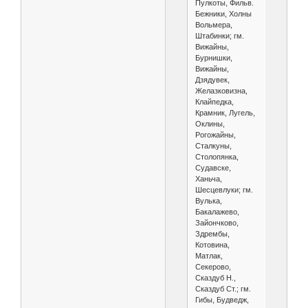
Пулкоты, Фильв.
Бежники, Холны
Вольмера,
Штабинки; гм.
Вижайны,
Бурнишки,
Вижайны,
Дзядувек,
Желазковизна,
Клайпедка,
Крамник, Лугель,
Оклины,
Рогожайны,
Сталкуны,
Столопянка,
Судавске,
Ханьча,
Шесцевлуки; гм.
Вулька,
Бакалажево,
Зайончково,
Здрембы,
Котовина,
Матлак,
Секерово,
Сказдуб Н.,
Сказдуб Ст.; гм.
Гибы, Будведж,