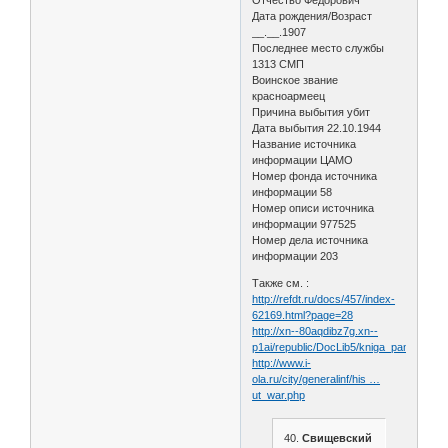
Дата рождения/Возраст
__.__.1907
Последнее место службы
1313 СМП
Воинское звание
красноармеец
Причина выбытия убит
Дата выбытия 22.10.1944
Название источника
информации ЦАМО
Номер фонда источника
информации 58
Номер описи источника
информации 977525
Номер дела источника
информации 203
Также см. :
http://refdt.ru/docs/457/index-
62169.html?page=28
http://xn--80aqdibz7g.xn--
p1ai/republic/DocLib5/kniga_pamyati_vo
http://www.i-
ola.ru/city/generalinf/his …
ut_war.php
40.
Свищевский