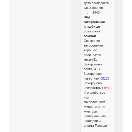
Дата последнего
захоронения
__.__.1945
Вид
захоронения
кладбище
советских
воинов
Состояние
захоронения
хорошее
Количество
могил 51
Захоронено
всего
51133
Захоронено
известных
50133
Захоронено
неизвестных
947
Кто шефствует
над
захоронением
Министерство
культуры,
национального
наследия и
спорта Польши