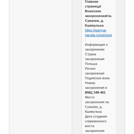
Главная
страница/
Воинские
захоронения/гм.
Сувалки, д.
Кшивулька
.
https://pamyat-
naroda.ru/memorial/burial/863898
:
Информация о
захоронении
Страна
захоронения
Польша
Регион
захоронения
Подляское воев.
Номер
захоронения в
ВМЦ З48-461
Место
захоронения гм.
Сувалки, д.
Кшивулька
Дата создания
современного
места
захоронения