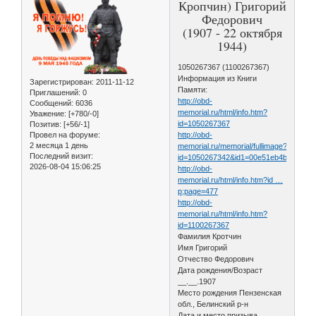
Кропчин) Григорий
Федорович
(1907 - 22 октября
1944)
1050267367 (1100267367)
Информация из Книги
Зарегистрирован
: 2011-11-12
Памяти:
Приглашений:
0
http://obd-
Сообщений:
6036
memorial.ru/html/info.htm?
Уважение:
[+780/-0]
id=1050267367
Позитив:
[+56/-1]
Провел на форуме:
http://obd-
2 месяца 1 день
memorial.ru/memorial/fullimage?
Последний визит:
id=1050267342&id1=00e51eb4b45b522
2026-08-04 15:06:25
http://obd-
memorial.ru/html/info.htm?id …
p;page=477
http://obd-
memorial.ru/html/info.htm?
id=1100267367
Фамилия Кротчин
Имя Григорий
Отчество Федорович
Дата рождения/Возраст
__.__.1907
Место рождения Пензенская
обл., Белинский р-н
Дата и место призыва