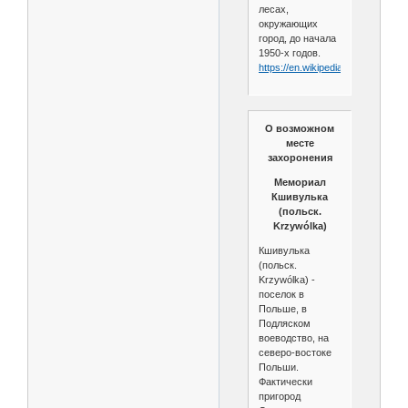
лесах,
окружающих
город, до начала
1950-х годов.
https://en.wikipedia.org/wiki/Suwał
О возможном
месте
захоронения
Мемориал
Кшивулька
(польск.
Krzywólka)
Кшивулька
(польск.
Krzywólka) -
поселок в
Польше, в
Подляском
воеводство, на
северо-востоке
Польши.
Фактически
пригород