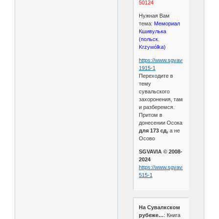
50124
Нужная Вам
тема:
Мемориал
Кшивулька
(польск.
Krzywólka)
https://www.sgvavia.ru/forum/544
1915-1
Переходите в
тему
сувальского
захоронения, там
и разберемся.
Притом в
донесении Осока
для 173 сд,
а не
Осово
SGVAVIA © 2008-
2024
https://www.sgvavia.ru/forum/690
515-1
На Сувалкском
рубеже…
: Книга