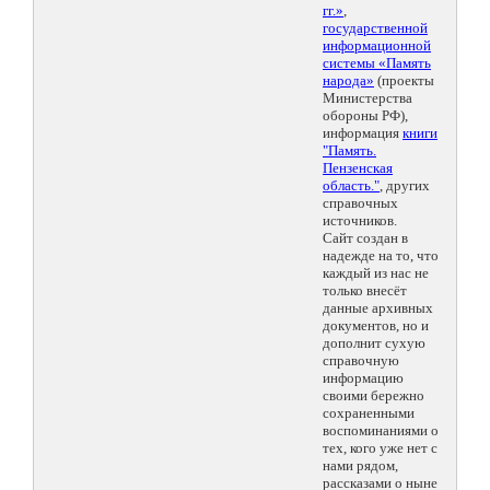
гг.»
,
государственной
информационной
системы «Память
народа»
(проекты
Министерства
обороны РФ),
информация
книги
"Память.
Пензенская
область."
, других
справочных
источников.
Сайт создан в
надежде на то, что
каждый из нас не
только внесёт
данные архивных
документов, но и
дополнит сухую
справочную
информацию
своими бережно
сохраненными
воспоминаниями о
тех, кого уже нет с
нами рядом,
рассказами о ныне