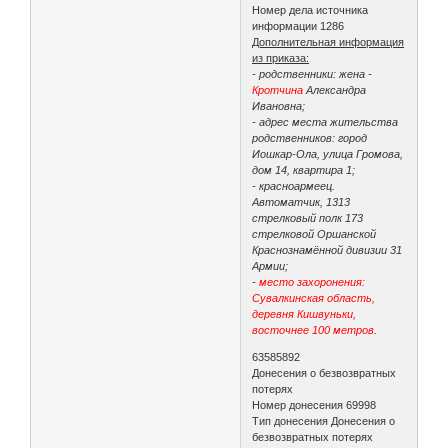
Номер дела источника
информации 1286
Дополнительная информация
из приказа:
- родственники: жена -
Кротчина
Александра
Ивановна;
- адрес места жительства
родственников: город
Иошкар-Ола, улица Громова,
дом 14, квартира 1;
- красноармеец.
Автоматчик, 1313
стрелковый полк 173
стрелковой Оршанской
Краснознамённой дивизии 31
Армии;
-
место захоронения:
Сувалкинская область,
деревня Кишвуньки,
восточнее 100 метров
.
63585892
Донесения о безвозвратных
потерях
Номер донесения 69998
Тип донесения Донесения о
безвозвратных потерях