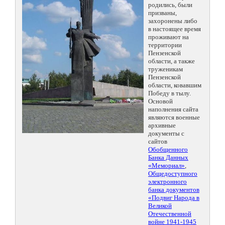
родились, были
призваны,
захоронены либо
в настоящее время
проживают на
территории
Пензенской
области, а также
труженикам
Пензенской
области, ковавшим
Победу в тылу.
Основой
наполнения сайта
являются военные
архивные
документы с
сайтов
Обобщенного
Банка Данных
«Мемориал»
,
Общедоступного
электронного
банка документов
«Подвиг Народа в
Великой
Отечественной
войне 1941-1945