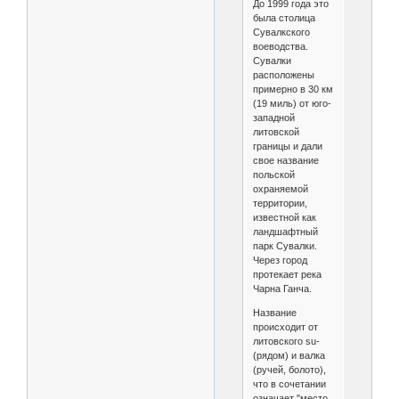
До 1999 года это
была столица
Сувалкского
воеводства.
Сувалки
расположены
примерно в 30 км
(19 миль) от юго-
западной
литовской
границы и дали
свое название
польской
охраняемой
территории,
известной как
ландшафтный
парк Сувалки.
Через город
протекает река
Чарна Ганча.
Название
происходит от
литовского su-
(рядом) и валка
(ручей, болото),
что в сочетании
означает "место