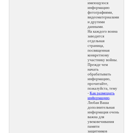
имеющуюся
информацию
фотографиями,
видеоматериалами
и другими
данными.
На каждого воина
заводится
отдельная
страница,
посвященная
конкретному
участнику войны.
Прежде чем
начать
обрабатывать
информацию,
прочитайте,
пожалуйста, тему
-
Как размещать
информацию
.
Любая Ваша
дополнительная
информация очень
важна для
увековечивания
памяти
защитников