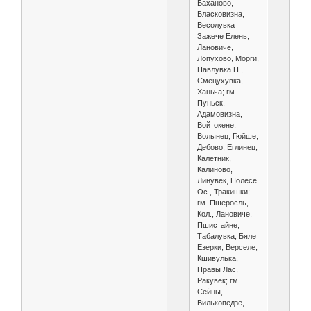
Баханово,
Бласковизна,
Весолувка
Зажече Елень,
Лановиче,
Лопухово, Морги,
Павлувка Н.,
Смецухувка,
Ханьча; гм.
Пуньск,
Адамовизна,
Войтокене,
Волынец, Гюйше,
Дебово, Еглинец,
Калетник,
Калиново,
Линувек, Нолесе
Ос., Тракишки;
гм. Пшеросль,
Кол., Лановиче,
Пшистайне,
Табалувка, Бяле
Езерки, Верселе,
Кшивулька,
Правы Лас,
Ракувек; гм.
Сейны,
Вилькопедзе,