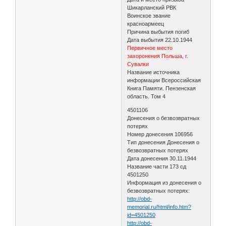
Шикарланский РВК
Воинское звание
красноармеец
Причина выбытия погиб
Дата выбытия 22.10.1944
Первичное место
захоронения Польша, г.
Сувалки
Название источника
информации Всероссийская
Книга Памяти. Пензенская
область. Том 4
4501106
Донесения о безвозвратных
потерях
Номер донесения 106956
Тип донесения Донесения о
безвозвратных потерях
Дата донесения 30.11.1944
Название части 173 сд
4501250
Информация из донесения о
безвозвратных потерях:
http://obd-
memorial.ru/html/info.htm?
id=4501250
http://obd-