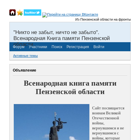
Из Пензенской области на фронты Великой О
"Никто не забыт, ничто не забыто".
Всенародная Книга памяти Пензенской
области.
Форум
Участники
Поиск
Регистрация
Войти
Активные темы
Объявление
Всенародная книга памяти
Пензенской области
Сайт посвящается
воинам Великой
Отечественной
войны,
вернувшимся и не
вернувшимся с
войны, которые