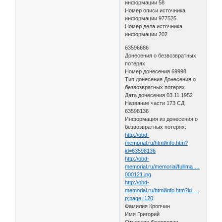
информации 58
Номер описи источника
информации 977525
Номер дела источника
информации 202
63596686
Донесения о безвозвратных
потерях
Номер донесения 69998
Тип донесения Донесения о
безвозвратных потерях
Дата донесения 03.11.1952
Название части 173 СД
63598136
Информация из донесения о
безвозвратных потерях:
http://obd-
memorial.ru/html/info.htm?
id=63598136
http://obd-
memorial.ru/memorial/fullima …
000121.jpg
http://obd-
memorial.ru/html/info.htm?id …
p;page=120
Фамилия Кропчин
Имя Григорий
Отчество Федорович