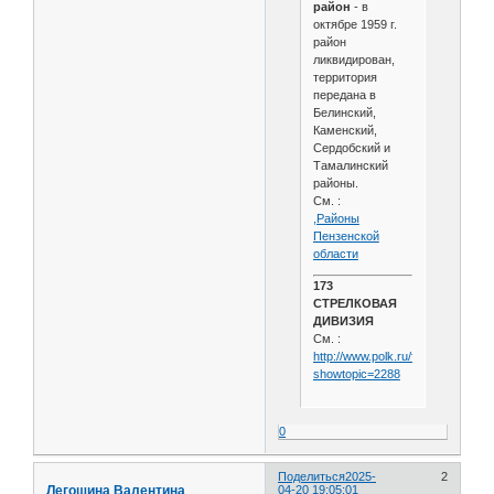
район
- в
октябре 1959 г.
район
ликвидирован,
территория
передана в
Белинский,
Каменский,
Сердобский и
Тамалинский
районы.
См. :
,Районы
Пензенской
области
173
СТРЕЛКОВАЯ
ДИВИЗИЯ
См. :
http://www.polk.ru/forum/index.ph
showtopic=2288
0
Поделиться
2025-
2
Легошина Валентина
04-20 19:05:01