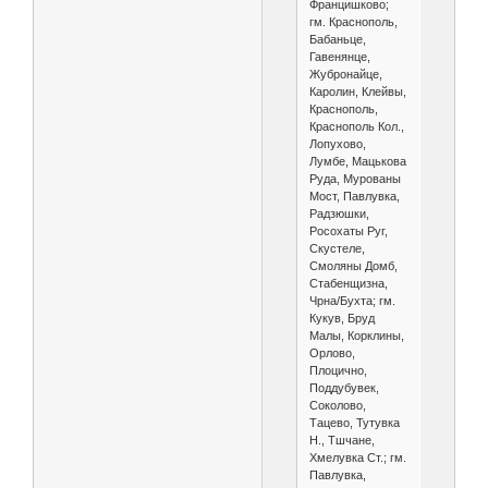
Францишково;
гм. Краснополь,
Бабаньце,
Гавенянце,
Жубронайце,
Каролин, Клейвы,
Краснополь,
Краснополь Кол.,
Лопухово,
Лумбе, Мацькова
Руда, Мурованы
Мост, Павлувка,
Радзюшки,
Росохаты Руг,
Скустеле,
Смоляны Домб,
Стабенщизна,
Чрна/Бухта; гм.
Кукув, Бруд
Малы, Корклины,
Орлово,
Плоцично,
Поддубувек,
Соколово,
Тацево, Тутувка
Н., Тшчане,
Хмелувка Ст.; гм.
Павлувка,